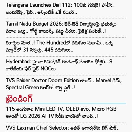
Telangana Launches Dial 112: 100కు గుడ్‌బై! పోలీస్,
అంబులెన్స్, ఫైర్.. అన్నింటికీ ఒకే నంబర్..
Tamil Nadu Budget 2026: జెన్-జెడ్ విద్యార్థులపై ప్రభుత్వం
వరాల జల్లు.. గోల్డ్ కాయిన్స్, పట్టు చీరలు, సైకిళ్ల పంపిణీ..!
రికార్డుల మోత..! The Hundredలో పరుగుల సునామీ.. ఒక్క
మ్యాచ్‌లో 31 సిక్సర్లు, 445 పరుగులు..
Hyderabad: హైడ్రా కమిషనర్ రంగనాథ్ సంతకం ఫోర్జరీ.. 8
కాలేజీలకు ఫేక్ ఫైర్ NOCలు
TVS Raider Doctor Doom Edition లాంచ్.. Marvel థీమ్,
Spectral Green కలర్‌తో కొత్త స్టైల్..!
ట్రెండింగ్‌
115 అంగుళాల Mini LED TV, OLED evo, Micro RGB
evoతో LG 2026 AI TV సిరీస్ భారత్‌లో లాంచ్..!
VVS Laxman Chief Selector: అజిత్ అగార్కర్‌కు బిగ్ షాక్..