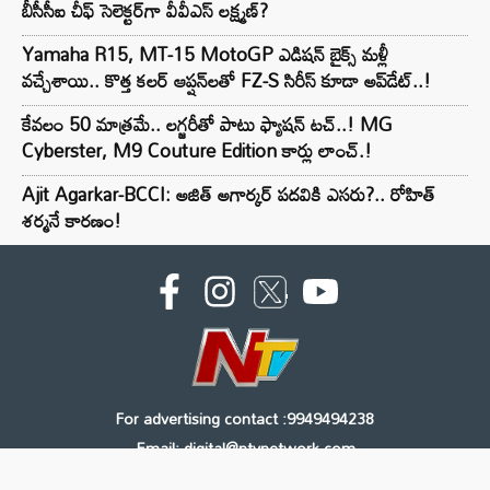
బీసీసీఐ చీఫ్ సెలెక్టర్‌గా వీవీఎస్ లక్ష్మణ్?
Yamaha R15, MT-15 MotoGP ఎడిషన్ బైక్స్ మళ్లీ
వచ్చేశాయి.. కొత్త కలర్ ఆప్షన్‌లతో FZ-S సిరీస్ కూడా అప్‌డేట్..!
కేవలం 50 మాత్రమే.. లగ్జరీతో పాటు ఫ్యాషన్ టచ్..! MG
Cyberster, M9 Couture Edition కార్లు లాంచ్.!
Ajit Agarkar-BCCI: అజిత్ అగార్కర్ పదవికి ఎసరు?.. రోహిత్
శర్మనే కారణం!
For advertising contact :9949494238
Email: digital@ntvnetwork.com
Copyright © 2000 - 2026 - NTV