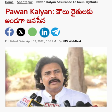
Home
Anantapur
Pawan Kalyan Assurance To Koulu Rythulu
Pawan Kalyan: కౌలు రైతులకు
అండగా జనసేన
Published Date :April 12, 2022 ,
6:16 PM
By
NTV WebDesk