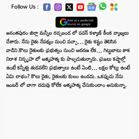
Follow Us :
Add as a preferred
source on google
అనంతపురం జిల్లా మన్నీల రచ్చబండ లో పవన్ కళ్యాణ్ కీలక వ్యాఖ్యలు
చేశారు. నేను రైతు నేపథ్యం నుంచి వచ్చా… రైతు కష్టం తెలిసిన
వాడిని.కౌలు రైతులకు ప్రభుత్వం నుంచి ఆదరణ లేక… గిట్టుబాటు కాక
నిరాశ నిస్పృహ లో ఆత్మహత్య కు పాల్పడుతున్నారు. ప్రజలు కష్టాల్లో
ఉంటే కన్నీళ్లు తుడవలేని ప్రభుత్వాలు ఉంటే ఏంటి… లక్షల కోట్లు ఉంటే
ఏమి లాభం? కౌలు రైతు, రైతులకు కులం ఉండదు. ఒకప్పుడు నేను
ఇంటర్ లో బాగా చదువు కోలేక ఆత్మహత్య చేసుకుందాం అనుకున్నా.