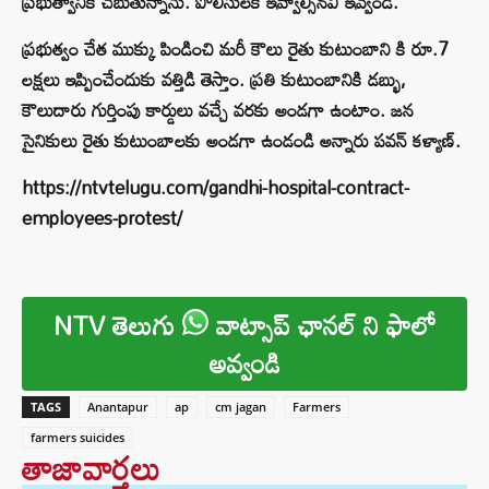
ప్రభుత్వానికి చెబుతున్నాను. పోలీసులకి ఇవ్వాల్సినవి ఇవ్వండి.
ప్రభుత్వం చేత ముక్కు పిండించి మరీ కౌలు రైతు కుటుంబాని కి రూ.7
లక్షలు ఇప్పించేందుకు వత్తిడి తెస్తాం. ప్రతి కుటుంబానికి డబ్భు,
కౌలుదారు గుర్తింపు కార్డులు వచ్చే వరకు అండగా ఉంటాం. జన
సైనికులు రైతు కుటుంబాలకు అండగా ఉండండి అన్నారు పవన్ కళ్యాణ్.
https://ntvtelugu.com/gandhi-hospital-contract-
employees-protest/
NTV తెలుగు
వాట్సాప్ ఛానల్ ని ఫాలో
అవ్వండి
TAGS
Anantapur
ap
cm jagan
Farmers
farmers suicides
తాజావార్తలు