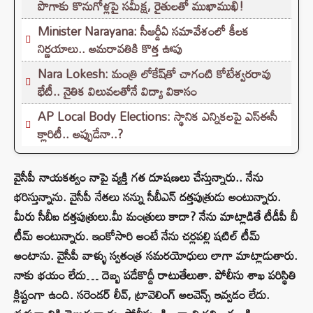
పొగాకు కొనుగోళ్లపై సమీక్ష, రైతులతో ముఖాముఖి!
Minister Narayana: సీఆర్డీఏ సమావేశంలో కీలక
నిర్ణయాలు.. అమరావతికి కొత్త ఊపు
Nara Lokesh: మంత్రి లోకేష్‌తో చాగంటి కోటేశ్వరరావు
భేటీ.. నైతిక విలువలతోనే విద్యా వికాసం
AP Local Body Elections: స్థానిక ఎన్నికలపై ఎస్ఈసీ
క్లారిటీ.. అప్పుడేనా..?
వైసీపీ నాయకత్వం నాపై వ్యక్తి గత దూషణలు చేస్తున్నారు.. నేను
భరిస్తున్నాను. వైసీపీ నేతలు నన్ను సీబీఎన్ దత్తపుత్రుడు అంటున్నారు.
మీరు సీబీఐ దత్తపుత్రులు.మీ మంత్రులు కాదా? నేను మాట్లాడితే టీడీపీ బీ
టీమ్ అంటున్నారు. ఇంకోసారి అంటే నేను చర్లపల్లి షటిల్ టీమ్
అంటాను. వైసీపీ వాళ్ళు స్వతంత్ర సమరయోధులు లాగా మాట్లాడుతారు.
నాకు భయం లేదు… దెబ్బ పడేకొద్దీ రాటుతేలుతా. పోలీసు శాఖ పరిస్థితి
క్లిష్టంగా ఉంది. సరెండర్ లీవ్, ట్రావెలింగ్ అలవెన్స్ ఇవ్వడం లేదు.