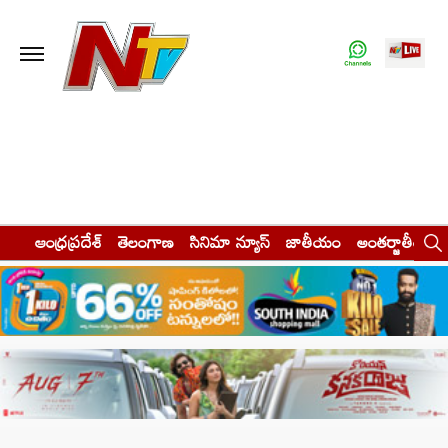
ఆంధ్రప్రదేశ్
తెలంగాణ
సినిమా న్యూస్
జాతీయం
అంతర్జాతీయం