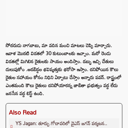
సోదరుడు నాగబాబు, మా వదిన మంచి మాటలు చెప్పి మార్చారు.
ఇవాళ మొదటి విడతలో 30 కుటుంబాలకు ఇచ్చాం. మరో రెండు
విడతల్లో మిగిలిన రైతులకు సాయం అందిస్తాం. డబ్బు ఇచ్చి చేతులు
దులుపుకోం .ఆడబిడ్డల భవిష్యత్తుకు భరోసా ఇస్తాం. చనిపోయిన కౌలు
రైతుల సహాయం కోసం నిధిని ఏర్పాటు చేస్తాం అన్నారు పవన్. రాష్ట్రంలో
ఎంతమంది కౌలు రైతులు చనిపోయారన్న జాబితా ప్రభుత్వం వద్ద లేదు
జనసేన వద్ద లిస్ట్ ఉంది.
Also Read
YS Jagan: తూర్పు గోదావరిలో వైఎస్ జగన్ పర్యటన..