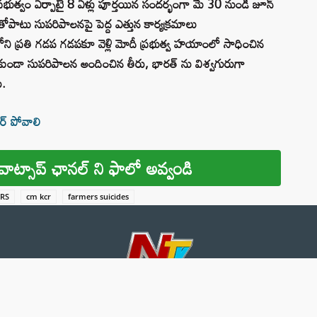
్రభుత్వం ఏర్పాటై 8 ఏళ్లు పూర్తయిన సందర్భంగా మే 30 నుండి జూన్
పాటు సుపరిపాలనపై పెద్ద ఎత్తున కార్యక్రమాలు
లోని ప్రతి గడప గడపకూ వెళ్లి మోదీ ప్రభుత్వ హయాంలో సాధించిన
ుండా సుపరిపాలన అందించిన తీరు, భారత్ ను విశ్వగురుగా
ు.
ర్ పోవాలి
వాట్సాప్ ఛానల్ ని ఫాలో అవ్వండి
TRS
cm kcr
farmers suicides
About 