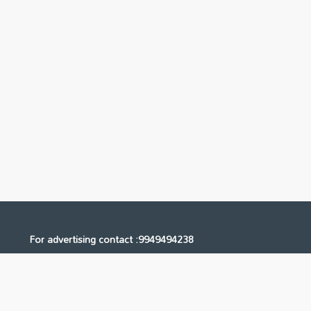
For advertising contact :9949494238
Email: digital@ntvnetwork.com
Us
Contact Us
Privacy Policy
Terms & Conditions