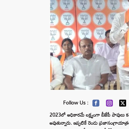
Follow Us :
2023లో అధికారమే లక్ష్యంగా బీజేపీ పావులు కద
అవుతున్నారు. ఇప్పటికే రెండు ప్రజాసంగ్రాయ