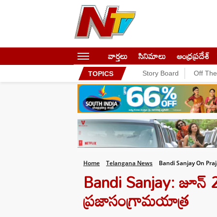
వార్తలు
సినిమాలు
ఆంధ్రప్రదేశ్
Story Board
Off Th
TOPICS
Home
Telangana News
Bandi Sanjay On Pra
Bandi Sanjay: జూన్ 
ప్రజాసంగ్రామయాత్ర