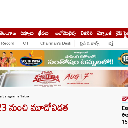
తెలంగాణ
రివ్యూలు
క్రీడలు
ఆటోమొబైల్స్
బిజినెస్‌
టెక్నాలజీ
లైఫ్ స్టై
e Record
OTT
Chairman's Desk
స్టడీ & జాబ్స్
భక్తి
త
ja Sangrama Yatra
23 నుంచి మూడోవిడత
Es
సామ
15 