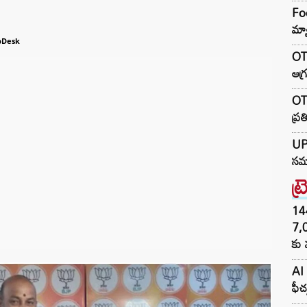
Foo
మ్య
bDesk
OTR
ఆగ్
OTR
ప్ర
UP 
సమా
ట్
144H
7,
కు 
AI 
ఫీచ