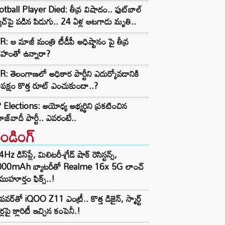
tball Player Died: తీవ్ర విషాదం.. ఫుట్‌బాల్
ాచ్‌పై పడిన పిడుగు.. 24 ఏళ్ల ఆటగాడు మృతి..
: ఆ మాజీ మంత్రి టీడీపీ అధిష్టానం పై తీవ్ర
రహంతో ఉన్నారా?
: తెలంగాణలో అధికార పార్టీని ఎదుర్కోవడానికి
తిపక్షం కొత్త రూట్‌ ఎంచుకుందా..?
Elections: అయోధ్య అభ్యర్థిని ప్రకటించిన
జ్‌వాదీ పార్టీ.. ఎవరంటే..
రెండింగ్‌
z డిస్‌ప్లే, మిలిటరీ-గ్రేడ్ షాక్ రెసిస్టన్స్,
000mAh బ్యాటరీతో Realme 16x 5G లాంచ్
ముహూర్తం ఫిక్స్..!
పవర్‌తో iQOO Z11 ఎంట్రీ.. కొత్త డిజైన్, స్మార్ట్
ర్లపై క్లారిటీ ఇచ్చిన కంపెనీ.!