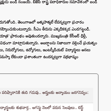
అధ్యక్షుడు బండి సంజయ్. బీజేపీ రాష్ట్ర పదాధికారుల సమావేశంలో బండి
 జరుగుతోంది. తెలంగాణలో ఆత్మహత్యలే లేవన్నట్లుగా ప్రచారం
ం అసహ్యించుకుంటున్నారు. సీఎం తీరును ఎక్కడికక్కడ ఎండగట్టండి.
్ర’ ప్రారంభం అవుతుందన్నారు. ముఖ్యమంత్రి కేసీఆర్ ఢిల్లీ,
విధంగా మాట్లాడుతున్నారు. అబద్దాలను నిజాలుగా వల్లించే ప్రయత్నం
కులు, నిరుద్యోగులు, ఉద్యోగులు, ఇంటర్మీడియట్ విద్యార్థులు అసలు
సమస్యా లేకుండా ప్రశాంతంగా ఉందన్నట్లుగా వక్రభాష్యం
ష్కారానికి తుది గడువు.. అర్హులకు అన్యాయం జరగనివ్వం:
ర్థులకు శుభవార్త.. ఆగస్టు నెలలో వరుస సెలవులు.. లిస్ట్