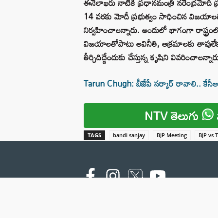
ఈనెలాఖరు నాటికి ప్రధానమంత్రి నరేంద్రమోదీ ప
14 వరకు మోదీ ప్రభుత్వం సాధించిన విజయాలతో
నిర్వహించాలన్నారు. అందులో భాగంగా రాష్ట్రం
విజయాలతోపాటు అవినీతి, అక్రమాలకు తావులేక
తీర్చిదిద్దేందుకు చేస్తున్న కృషిని వివరించాలన్నార
Tarun Chugh: బీజేపీ సర్కార్ రావాలి.. కేసీఆ
NTV తెలుగు
TAGS
bandi sanjay
BJP Meeting
BJP vs 
Copyright © 2000 - 2026 - NTV