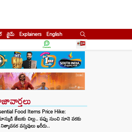
ల్
క్రైమ్
Explainers
English
ాజావార్తలు
sential Food Items Price Hike:
ాన్యుడి జేబుకు చిల్లు.. పప్పు నుంచి నూనె వరకు
నిత్యావసర వస్తువులు ఖరీదు..