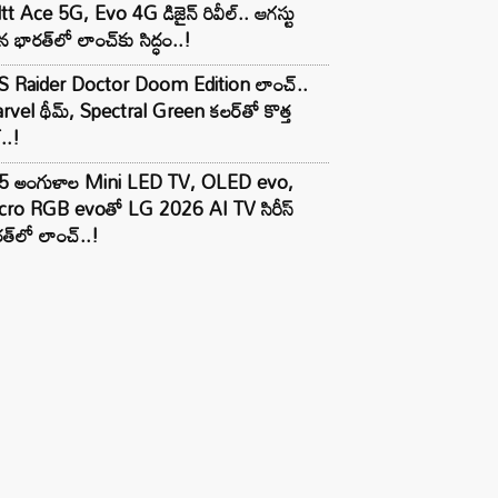
tt Ace 5G, Evo 4G డిజైన్ రివీల్.. ఆగస్టు
 భారత్‌లో లాంచ్‌కు సిద్ధం..!
S Raider Doctor Doom Edition లాంచ్..
vel థీమ్, Spectral Green కలర్‌తో కొత్త
ల్..!
5 అంగుళాల Mini LED TV, OLED evo,
cro RGB evoతో LG 2026 AI TV సిరీస్
త్‌లో లాంచ్..!