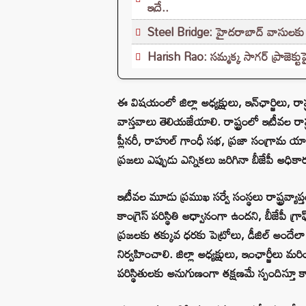
ఇదే..
Steel Bridge: హైదరాబాద్ వాసులకు శుభవ
Harish Rao: సమ్మక్క సాగర్ ప్రాజెక్
ఈ విషయంలో జిల్లా అధ్యక్షులు, ఇన్‌ఛార్జిలు, 
వాస్తవాలు తెలియజేయాలి. రాష్ట్రంలో ఇటీవల
ప్లీనరీ, రాహుల్ గాంధీ సభ, ప్రజా సంగ్రామ
ప్రజలు ఎప్పుడు ఎన్నికలు జరిగినా బీజేపీ అధి
ఇటీవల మూడు ప్రముఖ సర్వే సంస్థలు రాష్ట్రవ్యాప్త
కాంగ్రెస్ పరిస్థితి అధ్వానంగా ఉందని, బీజేపీ గ్రాఫ
ప్రజలకు తక్కువ ధరకు పెట్రోలు, డీజిల్ అందేల
నిర్వహించాలి. జిల్లా అధ్యక్షులు, ఇంఛార్జీలు 
పరిస్థితులకు అనుగుణంగా తక్షణమే స్పందిస్తూ 