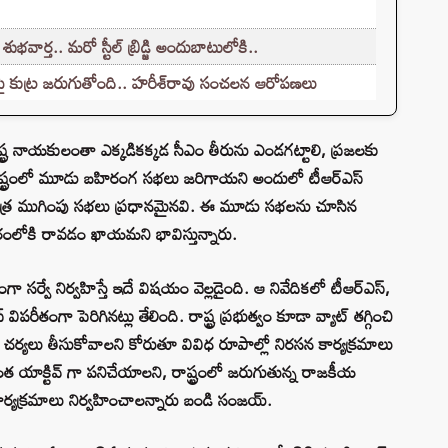
ార్త.. మరో స్టీల్ బ్రిడ్జి అందుబాటులోకి..
టుపై కుట్ర జరుగుతోంది.. హరీశ్‌రావు సంచలన ఆరోపణలు
రాష్ట్ర నాయకులంతా ఎక్కడికక్కడ సీఎం తీరును ఎండగట్టాలి, ప్రజలకు
 రాష్ట్రంలో మూడు బహిరంగ సభలు జరిగాయని అందులో టీఆర్ఎస్
 యాత్ర ముగింపు సభలు ప్రధానమైనవి. ఈ మూడు సభలను చూసిన
కారంలోకి రావడం ఖాయమని భావిస్తున్నారు.
ంగా సర్వే నిర్వహిస్తే ఇదే విషయం వెల్లడైంది. ఆ నివేదికలో టీఆర్ఎస్,
్ విపరీతంగా పెరిగినట్లు తేలింది. రాష్ట్ర ప్రభుత్వం కూడా వ్యాట్ తగ్గించి
ా చర్యలు తీసుకోవాలని కోరుతూ వివిధ రూపాల్లో నిరసన కార్యక్రమాలు
మరింత యాక్టివ్ గా పనిచేయాలని, రాష్ట్రంలో జరుగుతున్న రాజకీయ
కార్యక్రమాలు నిర్వహించాలన్నారు బండి సంజయ్.