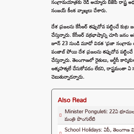
సంగ్రామయాత్రకు రెడీ అయ్యారు బీజేపీ రాష్ట్ర 
సంజయ్ కీలక వ్యాఖ్యలు చేశారు.
దేశ ప్రజలను కేసీఆర్ తప్పుదోవ పట్టించే కుట్ర
చేస్తున్నారు. కేసీఆర్ వక్రభాష్యాన్ని చూసి జన
జూన్ 23 నుండి మూడో విడత ‘ప్రజా సంగ్రామ యాత
పంజాబ్ పోయి దేశ ప్రజలను తప్పుదోవ పట్టించే 
చేస్తున్నారు. తెలంగాణలో రైతులు, ఆర్టీసీ కార్మి
ఆత్మహత్యలే చేసుకోవడం లేదని, రాష్ట్రమంతా ఏ 
చెబుతున్నాడన్నారు.
Also Read
Minister Ponguleti: 22ఏ భూముల పరి
మంత్రి పొంగులేటి
School Holidays: ఏపీ, తెలంగాణ విద్యా