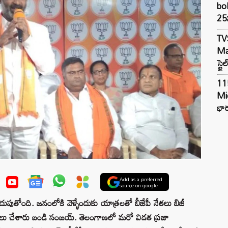
bol
25న
TV
Mar
స్టై
11
Mi
భార
Add as a preferred
source on google
ుపుతోంది. జనంలోకి వెళ్ళేందుకు యాత్రలతో బీజేపీ నేతలు బిజీ
ాత్రలు చేశారు బండి సంజయ్. తెలంగాణలో మరో విడత ప్రజా