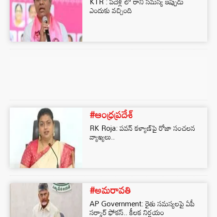
KTR : పదేళ్ల లో రాని సమస్య ఇప్పుడు
ఎందుకు వచ్చింది
#ఆంధ్రప్రదేశ్
RK Roja: పవన్ కళ్యాణ్‌పై రోజా సంచలన
వ్యాఖ్యలు..
#అమరావతి
AP Government: రైతు సమస్యలపై ఏపీ
సర్కార్‌ ఫోకస్‌.. కీలక నిర్ణయం