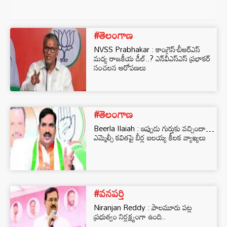
#తెలంగాణ
NVSS Prabhakar : కాంగ్రెస్-బీఆర్‌ఎస్
మధ్య రాజకీయ డీల్‌..? ఎన్‌వీఎస్‌ఎస్ ప్రభాకర్
సంచలన ఆరోపణలు
#తెలంగాణ
Beerla Ilaiah : ఇప్పుడు గుర్తుకు వచ్చిందా…
ఎమ్మెల్సీ కవితపై బీర్ల ఐలయ్య కీలక వ్యాఖ్యలు
#వనపర్తి
Niranjan Reddy : పాలమూరు పట్ల
ప్రభుత్వం నిర్లక్ష్యంగా ఉంది..