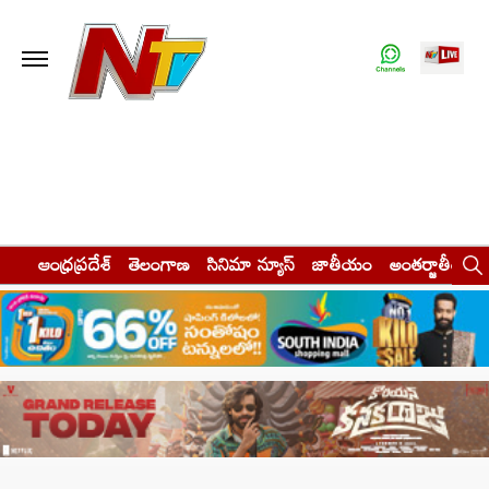
ఆంధ్రప్రదేశ్
తెలంగాణ
సినిమా న్యూస్
జాతీయం
అంతర్జాతీయం