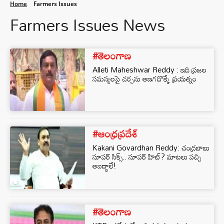
Home
Farmers Issues
Farmers Issues News
#తెలంగాణ
Alleti Maheshwar Reddy : ఇది ప్రజల
సమస్యలపై చర్చను అణగదొక్కే ప్రయత్నం
#ఆంధ్రప్రదేశ్
Kakani Govardhan Reddy: చంద్రబాబు
సూపర్ సిక్స్.. సూపర్ హిట్? మాటలు పచ్చి
అబద్ధాలే!
#తెలంగాణ