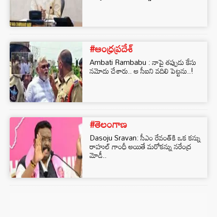
#ఆంధ్రప్రదేశ్
Ambati Rambabu : నాపై తప్పుడు కేసు
నమోదు చేశారు.. ఆ సీఐని వదిలి పెట్టను..!
#తెలంగాణ
Dasoju Sravan: సీఎం రేవంత్‌కి ఒక కన్ను
రాహుల్ గాంధీ అయితే మరోకన్ను నరేంద్ర
మోడీ..