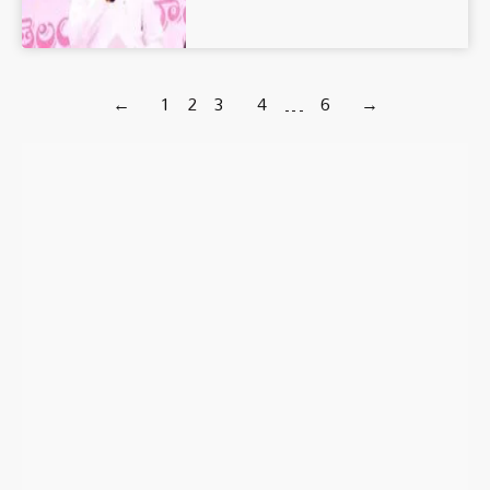
←
1
2
3
4
…
6
→