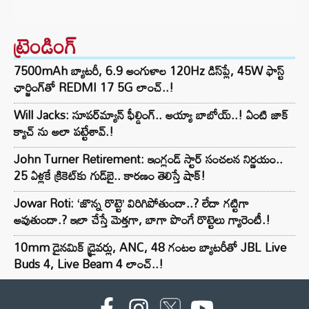
ట్రెండింగ్‌
7500mAh బ్యాటరీ, 6.9 అంగుళాల 120Hz డిస్‌ప్లే, 45W ఫాస్ట్
ఛార్జింగ్‌తో REDMI 17 5G లాంచ్..!
Will Jacks: సూపర్‌మ్యాన్ ఫీల్డింగ్.. అయ్యా బాబోయ్..! ఏంటి జాక్
క్యాచ్ ను అలా పట్టేశావ్.!
John Turner Retirement: ఇంగ్లండ్ స్టార్ సంచలన నిర్ణయం..
25 ఏళ్లకే క్రికెట్‌కు గుడ్‌బై.. కారణం తెలిస్తే షాక్!
Jowar Roti: ‘జొన్న రొట్టె’ విరిగిపోతుందా..? లేదా గట్టిగా
అవుతుందా.? ఇలా చేస్తే మెత్తగా, బాగా పొంగే రొట్టెలు గ్యారెంటీ.!
10mm డైనమిక్ డ్రైవర్లు, ANC, 48 గంటల బ్యాటరీతో JBL Live
Buds 4, Live Beam 4 లాంచ్..!