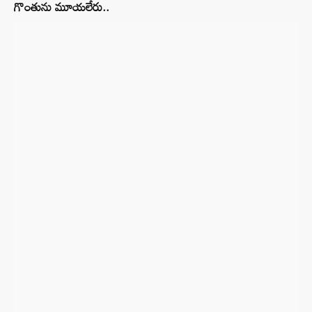
గొంతును మూయలేరు..