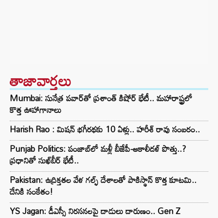
తాజావార్తలు
Mumbai: సునేత్ర పవార్‌తో ప్రశాంత్ కిషోర్ భేటీ.. మహారాష్ట్రలో
కొత్త ఊహాగానాలు
Harish Rao : మిషన్ భగీరథకు 10 ఏళ్లు.. హరీశ్ రావు సంబరం..
Punjab Politics: పంజాబ్‌లో మళ్లీ బీజేపీ-అకాలీదళ్ పొత్తు..?
ప్రధానితో సుఖ్‌బీర్ భేటీ..
Pakistan: ఉద్రిక్తతల వేళ గల్ఫ్ దేశాలతో పాకిస్థాన్ కొత్త కూటమి..
దేనికి సంకేతం!
YS Jagan: డీఎస్సీ నిరసనలపై దాడులు దారుణం.. Gen Z