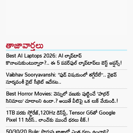
తాజావార్తలు
Best AI Laptops 2026: AI ల్యాప్‌టాప్
కొనాలనుకుంటున్నారా?.. ఈ 5 పవర్‌ఫుల్ ల్యాప్‌టాప్‌లు బెస్ట్ ఆప్షన్స్!
Vaibhav Sooryavanshi: “ఫుడ్ విషయంలో తగ్గేదేలే”.. వైభవ్
సూర్యవంశీ డైట్ సీక్రెట్ ఇదేనట..
Best Horror Movies: వెన్నులో వణుకు పుట్టించే ‘హర్రర్
సినిమాలు’ చూడాలని ఉందా.? అయితే వీటిపై ఒక లుక్ వేయండి.!
1TB వరకు స్టోరేజ్,120Hz డిస్‌ప్లే, Tensor G6తో Google
Pixel 11 సిరీస్.. లాంచ్⁭కు ముందే ధరలు లీక్.!
50/30/20 Rule: పొదుపు ఖాతాలో ఎంత డబ్బు ఉంచాలి?