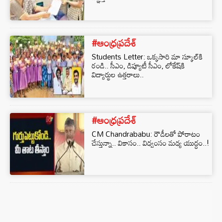
#ఆంధ్రప్రదేశ్
Students Letter: ఒక్కసారి మా స్కూల్‌కి
రండి.. సీఎం, డిప్యూటీ సీఎం, లోకేష్‌కి
విద్యార్థుల ఉత్తరాలు..
#ఆంధ్రప్రదేశ్
CM Chandrababu: రౌడీలతో పోరాటం
చేస్తున్నా.. వికాసం.. విధ్వంసం మధ్య యుద్ధం..!