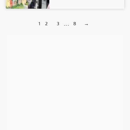
1
2
3
…
8
→