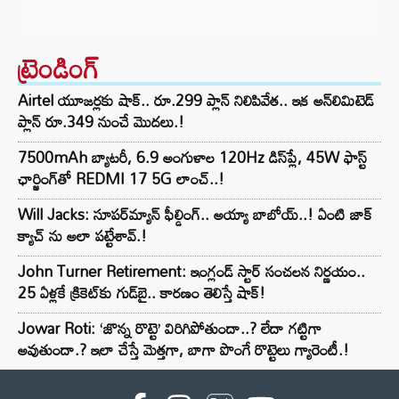
ట్రెండింగ్‌
Airtel యూజర్లకు షాక్.. రూ.299 ప్లాన్ నిలిపివేత.. ఇక అన్‌లిమిటెడ్
ప్లాన్ రూ.349 నుంచే మొదలు.!
7500mAh బ్యాటరీ, 6.9 అంగుళాల 120Hz డిస్‌ప్లే, 45W ఫాస్ట్
ఛార్జింగ్‌తో REDMI 17 5G లాంచ్..!
Will Jacks: సూపర్‌మ్యాన్ ఫీల్డింగ్.. అయ్యా బాబోయ్..! ఏంటి జాక్
క్యాచ్ ను అలా పట్టేశావ్.!
John Turner Retirement: ఇంగ్లండ్ స్టార్ సంచలన నిర్ణయం..
25 ఏళ్లకే క్రికెట్‌కు గుడ్‌బై.. కారణం తెలిస్తే షాక్!
Jowar Roti: ‘జొన్న రొట్టె’ విరిగిపోతుందా..? లేదా గట్టిగా
అవుతుందా.? ఇలా చేస్తే మెత్తగా, బాగా పొంగే రొట్టెలు గ్యారెంటీ.!