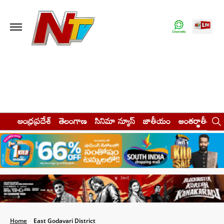
ఆంధ్రప్రదేశ్
తెలంగాణ
సినిమా న్యూస్
జాతీయం
అంతర్జాతీయం
Home
East Godavari District