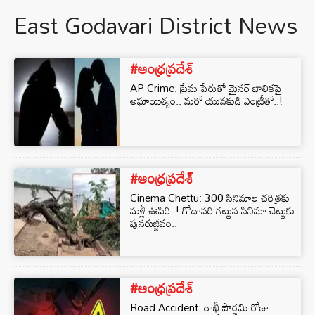
East Godavari District News
#ఆంధ్రప్రదేశ్
AP Crime: ప్రేమ పేరుతో మైనర్ బాలికపై
అఘాయిత్యం.. మరో యువకుడి ఎంట్రీతో..!
#ఆంధ్రప్రదేశ్
Cinema Chettu: 300 సినిమాల చరిత్రకు
మళ్లీ ఊపిరి..! గోదావరి గట్టున సినిమా చెట్టుకు
పునరుజ్జీవం..
#ఆంధ్రప్రదేశ్
Road Accident: రాఖీ పౌర్ణమి రోజు