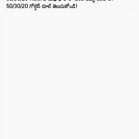
50/30/20 గోల్డెన్ రూల్ తెలుసుకోండి!