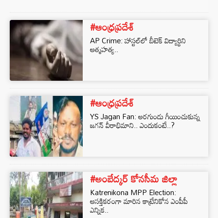
#ఆంధ్రప్రదేశ్
AP Crime: హాస్టల్‌లో బీటెక్‌ విద్యార్థిని
ఆత్మహత్య..
#ఆంధ్రప్రదేశ్
YS Jagan Fan: అరగుండు గీయించుకున్న
జగన్‌ వీరాభిమాని.. ఎందుకంటే..?
#అంబేద్కర్ కోనసీమ జిల్లా
Katrenikona MPP Election:
ఆసక్తికరంగా మారిన కాట్రేనికోన ఎంపీపీ
ఎన్నిక..