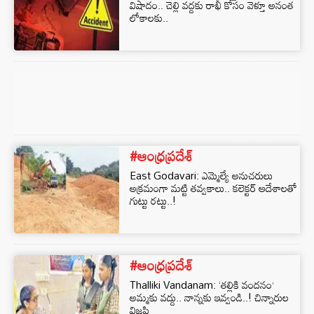
విషాదం.. చెల్లి వద్దకు రాఖీ కోసం వెళ్తూ అనంత
లోకాలకు..
#ఆంధ్రప్రదేశ్
East Godavari: ఎమ్మెల్యే అనుచరులు
అక్రమంగా మట్టి తవ్వకాలు.. కలెక్టర్‌ ఆదేశాలతో
గుట్టు రట్టు..!
#ఆంధ్రప్రదేశ్
Thalliki Vandanam: ‘తల్లికి వందనం’
అమ్మకు వద్దు.. నాన్నకు ఇవ్వండి..! చిన్నారుల
విజ్ఞప్తి