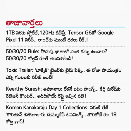
తాజావార్తలు
1TB వరకు స్టోరేజ్,120Hz డిస్‌ప్లే, Tensor G6తో Google
Pixel 11 సిరీస్.. లాంచ్⁭కు ముందే ధరలు లీక్.!
50/30/20 Rule: పొదుపు ఖాతాలో ఎంత డబ్బు ఉంచాలి?
50/30/20 గోల్డెన్ రూల్ తెలుసుకోండి!
Toxic Trailer: ‘టాక్సిక్’ ట్రైలర్‌కు టైమ్ ఫిక్స్.. ఈ రోజు సాయంత్రం
ఎన్ని గంటలకు రిలీజ్ అంటే!
Keerthy Suresh: అవకాశాలు లేకనే ఐటం సాంగ్స్.. కీర్తి సురేష్‌కు
నెటిజన్ కౌంటర్.. అదిరిపోయే రిప్లై ఇచ్చిన నటి!
Korean Kanakaraju Day 1 Collections: వరుణ్ తేజ్
‘కొరియన్ కనకరాజు’కు దుమ్మురేపే ఓపెనింగ్స్.. తొలిరోజే రూ.18
కోట్ల గ్రాస్!