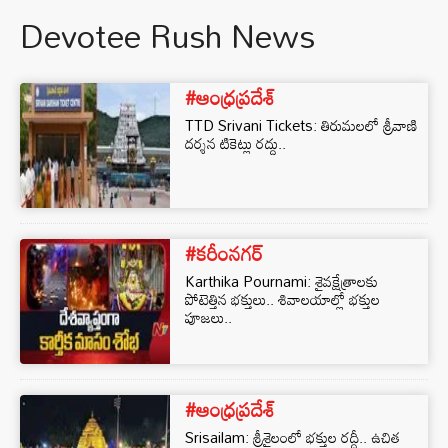
Devotee Rush News
#ఆంధ్రప్రదేశ్
TTD Srivani Tickets: తిరుమలలో శ్రీవాణి
దర్శన టికెట్లు రద్దు..
#కరీంనగర్
Karthika Pournami: శైవక్షేత్రాలకు
పోటెత్తిన భక్తులు.. శివాలయాల్లో భక్తుల
పూజలు..
#ఆంధ్రప్రదేశ్
Srisailam: శ్రీశైలంలో భక్తుల రద్దీ.. ఉచిత