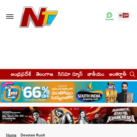
ఆంధ్రప్రదేశ్
తెలంగాణ
సినిమా న్యూస్
జాతీయం
అంతర్జాతీయం
Home
Devotee Rush