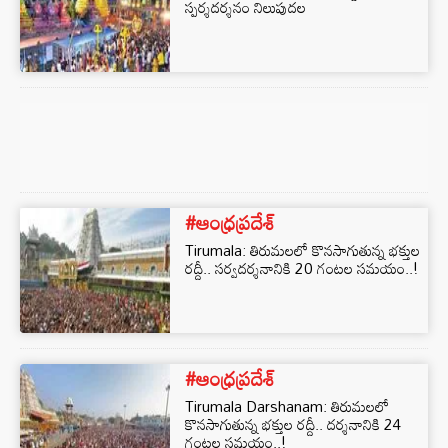
స్పర్శదర్శనం నిలుపుదల
#ఆంధ్రప్రదేశ్
Tirumala: తిరుమలలో కొనసాగుతున్న భక్తుల
రద్దీ.. సర్వదర్శనానికి 20 గంటల సమయం..!
#ఆంధ్రప్రదేశ్
Tirumala Darshanam: తిరుమలలో
కొనసాగుతున్న భక్తుల రద్దీ.. దర్శనానికి 24
గంటల సమయం..!