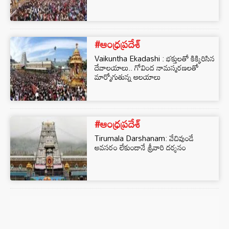
#ఆంధ్రప్రదేశ్
Vaikuntha Ekadashi : భక్తులతో కిక్కిరిసిన
దేవాలయాలు.. గోవింద నామస్మరణలతో
మార్మోగుతున్న ఆలయాలు
#ఆంధ్రప్రదేశ్
Tirumala Darshanam: వేచివుండే
అవసరం లేకుండానే శ్రీవారి దర్శనం