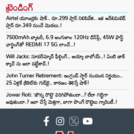
ట్రెండింగ్‌
Airtel యూజర్లకు షాక్.. రూ.299 ప్లాన్ నిలిపివేత.. ఇక అన్‌లిమిటెడ్
ప్లాన్ రూ.349 నుంచే మొదలు.!
7500mAh బ్యాటరీ, 6.9 అంగుళాల 120Hz డిస్‌ప్లే, 45W ఫాస్ట్
ఛార్జింగ్‌తో REDMI 17 5G లాంచ్..!
Will Jacks: సూపర్‌మ్యాన్ ఫీల్డింగ్.. అయ్యా బాబోయ్..! ఏంటి జాక్
క్యాచ్ ను అలా పట్టేశావ్.!
John Turner Retirement: ఇంగ్లండ్ స్టార్ సంచలన నిర్ణయం..
25 ఏళ్లకే క్రికెట్‌కు గుడ్‌బై.. కారణం తెలిస్తే షాక్!
Jowar Roti: ‘జొన్న రొట్టె’ విరిగిపోతుందా..? లేదా గట్టిగా
అవుతుందా.? ఇలా చేస్తే మెత్తగా, బాగా పొంగే రొట్టెలు గ్యారెంటీ.!