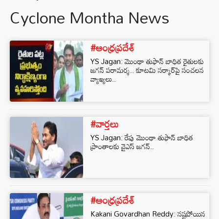
Cyclone Montha News
#ఆంధ్రప్రదేశ్
YS Jagan: మొంథా తుఫాన్‌ బాధిత రైతులకు
జగన్‌ పరామర్శ.. కూటమి సర్కార్‌పై సంచలన
వ్యాఖ్యలు..
#వార్తలు
YS Jagan: రేపు మొంథా తుఫాన్‌ బాధిత
ప్రాంతాలకు వైఎస్‌ జగన్‌..
#ఆంధ్రప్రదేశ్
Kakani Govardhan Reddy: నష్టపోయిన