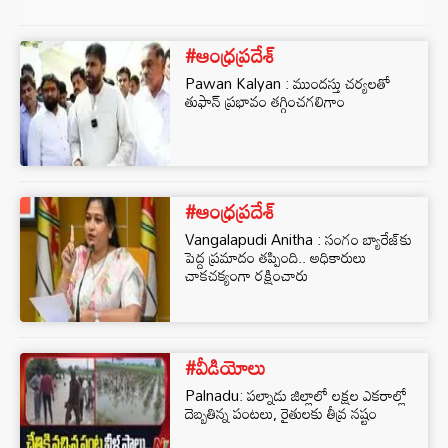
#ఆంధ్రప్రదేశ్
Pawan Kalyan : ముందస్తు చర్యలతో
తుఫాన్ ప్రభావం తగ్గించగలిగాం
#ఆంధ్రప్రదేశ్
Vangalapudi Anitha : సంగం బ్యారేజ్‌కు
పెద్ద ప్రమాదం తప్పింది.. అధికారులు
చాకచక్యంగా రక్షించారు
#వీడియోలు
Palnadu: పల్నాడు జిల్లాలో లక్షల ఎకరాల్లో
దెబ్బతిన్న పంటలు, రైతులకు తీవ్ర నష్టం