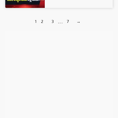
1
2
3
…
7
→