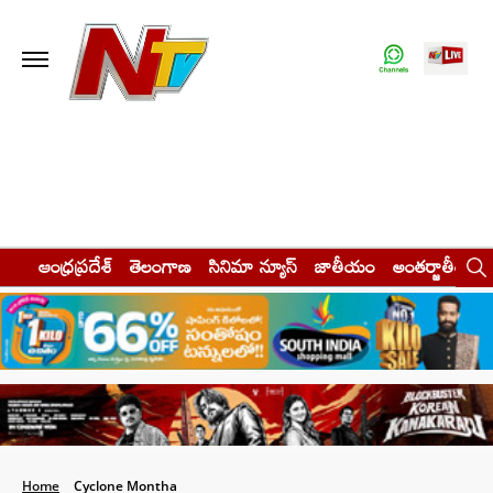
ఆంధ్రప్రదేశ్
తెలంగాణ
సినిమా న్యూస్
జాతీయం
అంతర్జాతీయం
Home
Cyclone Montha