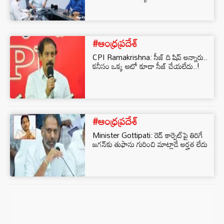
#ఆంధ్రప్రదేశ్
CPI Ramakrishna: సీజ్ ది షిప్ అన్నారు..
కనీసం ఒక్క ఆటో కూడా సీజ్ చేయలేదు..!
#ఆంధ్రప్రదేశ్
Minister Gottipati: రెడ్ కార్పెట్⁬పై తిరిగే
జగన్⁬కు తుఫాను గురించి మాట్లాడే అర్హత లేదు