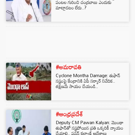
పంటల గురించి చంద్రబాబు ఎందుకు
మాట్లాడటం లేదు..?
#అమరావతి
Cyclone Montha Damage: తుఫాన్‌
నష్టంపై కేంద్రానికి ఏపీ సర్కార్‌ నివేదిక..
తక్షణమే సాయం చేయండి..
#ఆంధ్రప్రదేశ్
Deputy CM Pawan Kalyan: మొంథా
తుఫాన్‌తో నష్టపోయిన ప్రతి ఒక్కరికీ న్యాయం
చేయాలి.. పవన్‌ కల్యాణ్‌ ఆదేశాలు