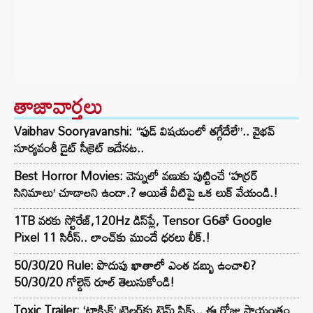
తాజావార్తలు
Vaibhav Sooryavanshi: “ఫుడ్ విషయంలో తగ్గేదేలే”.. వైభవ్
సూర్యవంశీ డైట్ సీక్రెట్ ఇదేనట..
Best Horror Movies: వెన్నులో వణుకు పుట్టించే ‘హర్రర్
సినిమాలు’ చూడాలని ఉందా.? అయితే వీటిపై ఒక లుక్ వేయండి.!
1TB వరకు స్టోరేజ్,120Hz డిస్‌ప్లే, Tensor G6తో Google
Pixel 11 సిరీస్.. లాంచ్⁭కు ముందే ధరలు లీక్.!
50/30/20 Rule: పొదుపు ఖాతాలో ఎంత డబ్బు ఉంచాలి?
50/30/20 గోల్డెన్ రూల్ తెలుసుకోండి!
Toxic Trailer: ‘టాక్సిక్’ ట్రైలర్‌కు టైమ్ ఫిక్స్.. ఈ రోజు సాయంత్రం