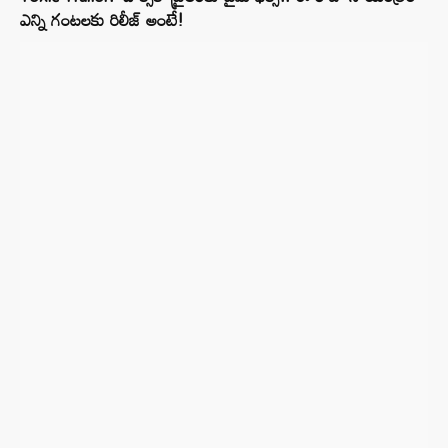
ఎన్ని గంటలకు రిలీజ్ అంటే!