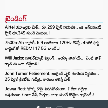
ట్రెండింగ్‌
Airtel యూజర్లకు షాక్.. రూ.299 ప్లాన్ నిలిపివేత.. ఇక అన్‌లిమిటెడ్
ప్లాన్ రూ.349 నుంచే మొదలు.!
7500mAh బ్యాటరీ, 6.9 అంగుళాల 120Hz డిస్‌ప్లే, 45W ఫాస్ట్
ఛార్జింగ్‌తో REDMI 17 5G లాంచ్..!
Will Jacks: సూపర్‌మ్యాన్ ఫీల్డింగ్.. అయ్యా బాబోయ్..! ఏంటి జాక్
క్యాచ్ ను అలా పట్టేశావ్.!
John Turner Retirement: ఇంగ్లండ్ స్టార్ సంచలన నిర్ణయం..
25 ఏళ్లకే క్రికెట్‌కు గుడ్‌బై.. కారణం తెలిస్తే షాక్!
Jowar Roti: ‘జొన్న రొట్టె’ విరిగిపోతుందా..? లేదా గట్టిగా
అవుతుందా.? ఇలా చేస్తే మెత్తగా, బాగా పొంగే రొట్టెలు గ్యారెంటీ.!