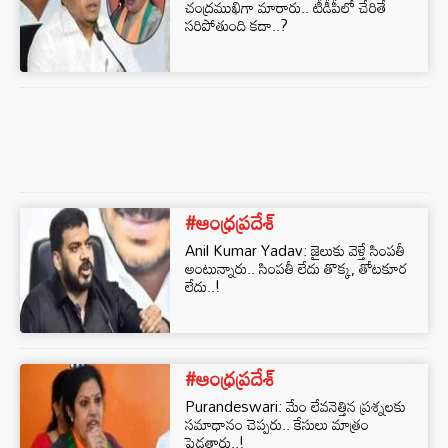
చంద్రముఖిగా మారారు.. టీడీపీలో చేరితే
సరిపోతుంది కదా..?
#ఆంధ్రప్రదేశ్
Anil Kumar Yadav: జైలుకు వెళ్తే సింపతీ
అంటున్నారు.. సింపతీ లేదు తొక్క, తోటకూర
లేదు..!
#ఆంధ్రప్రదేశ్
Purandeswari: మేం లేవనెత్తిన ప్రశ్నలకు
సమాధానం చెప్పరు.. కేసులు మాత్రం
పెడతారు..!