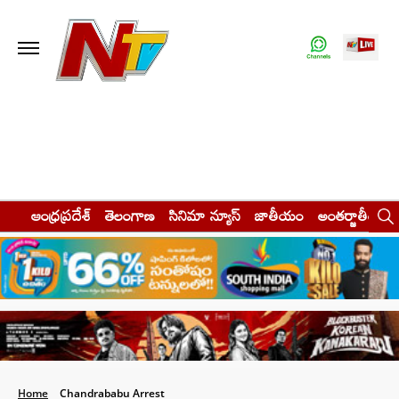
ఆంధ్రప్రదేశ్
తెలంగాణ
సినిమా న్యూస్
జాతీయం
అంతర్జాతీయం
Home
Chandrababu Arrest