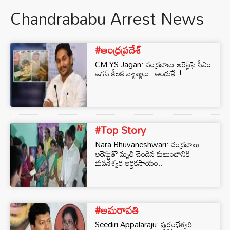
Chandrababu Arrest News
#ఆంధ్రప్రదేశ్
CM YS Jagan: చంద్రబాబు అరెస్ట్‌పై సీఎం
జగన్‌ కీలక వ్యాఖ్యలు.. అందుకే..!
#Top Story
Nara Bhuvaneshwari: చంద్రబాబు
అరెస్టుతో మృతి చెందిన కుటుంబానికి
భువనేశ్వరి ఆర్థికసాయం..
#అమరావతి
Seediri Appalaraju: పురంధేశ్వరి