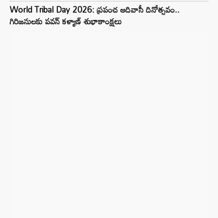
World Tribal Day 2026: ప్రపంచ ఆదివాసీ దినోత్సవం..
గిరిజనులకు పవన్ కళ్యాణ్ శుభాకాంక్షలు