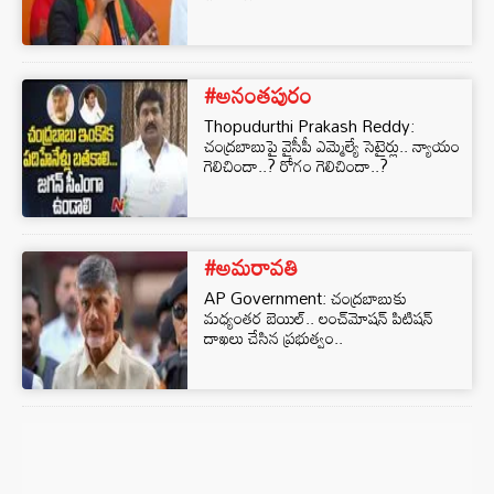
#అనంతపురం
Thopudurthi Prakash Reddy:
చంద్రబాబుపై వైసీపీ ఎమ్మెల్యే సెటైర్లు.. న్యాయం
గెలిచిందా..? రోగం గెలిచిందా..?
#అమరావతి
AP Government: చంద్రబాబుకు
మధ్యంతర బెయిల్‌.. లంచ్‌మోషన్‌ పిటిషన్‌
దాఖలు చేసిన ప్రభుత్వం..