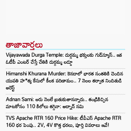
తాజావార్తలు
Vijayawada Durga Temple: దుర్గమ్మ భక్తులకు గుడ్‌న్యూస్.. ఇక
ఓటీపీ ఎంటర్ చేస్తే చేతికి దుర్గమ్మ లడ్డూ
Himanshi Khurana Murder: కెనడాలో భారత సంతతికి చెందిన
యువతి హ*త్య కేసులో కీలక పరిణామం.. 7 నెలల తర్వాత నిందితుడి
అరెస్ట్
Adnan Sami: ఆరు నెలలే బ్రతుకుతానన్నారు.. తండ్రికిచ్చిన
మాటకోసం 110 కిలోలు తగ్గినా: అద్నాన్ సమి
TVS Apache RTR 160 Price Hike: టీవీఎస్ Apache RTR
160 ధర పెంపు.. 2V, 4V కొత్త ధరలు, పూర్తి వివరాలు ఇవే!