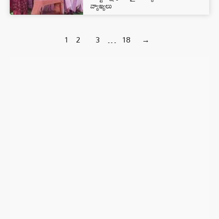
వ్యాఖ్యలు
1
2
3
…
18
→