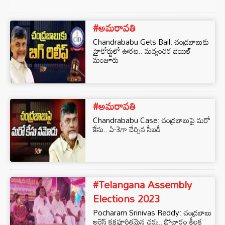
#అమరావతి
Chandrababu Gets Bail: చంద్రబాబుకు
హైకోర్టులో ఊరట.. మధ్యంతర బెయిల్‌
మంజూరు
#అమరావతి
Chandrababu Case: చంద్రబాబుపై మరో
కేసు.. ఏ-3గా చేర్చిన సీఐడీ
#Telangana Assembly
Elections 2023
Pocharam Srinivas Reddy: చంద్రబాబు
అరెస్ట్ కక్షపూరితమైన చర్య.. పోచారం కీలక