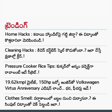
ట్రెండింగ్‌
Home Hacks : కడాయి హ్యాండిల్‌పై గట్టి జిడ్డా? ఈ చిట్కాలతో
కొత్తదానిలా మెరిపించండి.!
Cleaning Hacks : కిచెన్ డస్ట్‌బిన్ స్మెల్ కొడుతోందా.? ఇలా చేస్తే
క్షణాల్లో క్లీన్.!
Pressure Cooker Rice Tips: కుక్కర్‌లో అన్నం పర్ఫెక్ట్‌గా
రావాలంటే ఇదే సీక్రెట్.!
19.62kmpl మైలేజ్, 150hp టర్బో ఇంజిన్‌తో Volkswagen
Virtus Anniversary ఎడిషన్ లాంచ్.. ధర, ఫీచర్లు ఇవే.!
Clothes Smell: వర్షాకాలంలో బట్టల నుంచి దుర్వాసనా.? ఈ
సింపుల్ చిట్కాలతో చెక్ పెట్టండి ఇలా.!