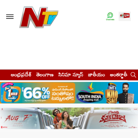
ఆంధ్రప్రదేశ్
తెలంగాణ
సినిమా న్యూస్
జాతీయం
అంతర్జాతీయం