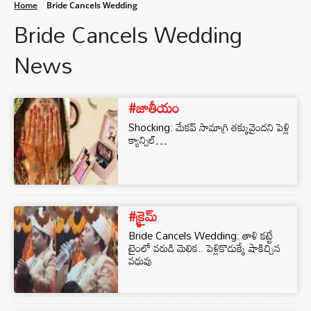
Home
Bride Cancels Wedding
Bride Cancels Wedding
News
#జాతీయం
Shocking: మేకప్ సామాగ్రి తక్కువైందని పెళ్లి
క్యాన్సిల్…
#క్రైమ్
Bride Cancels Wedding: తాళి కట్టే
టైంలో వరుడి మెలిక.. పెళ్లికొడుక్కే షాకిచ్చిన
వధువు