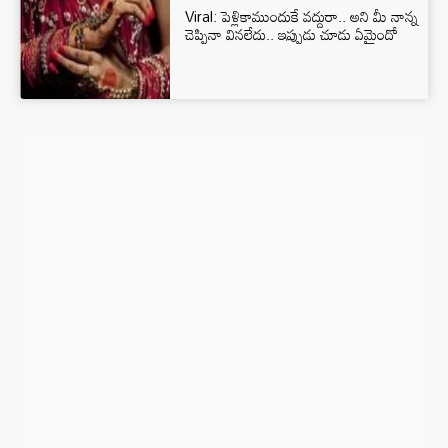
Viral: పెళ్లికాముందుకే వద్దురా.. అని మీ నాన్న
చెప్పినా వినలేదు.. ఇప్పుడు చూడు ఏమైందో