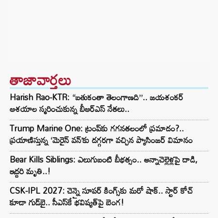
తాజావార్తలు
Harish Rao-KTR: “బతుకంతా తెలంగాణది”.. జయశంకర్
ఆశయాల స్మరించుకున్న బీఆర్ఎస్ నేతలు..
Trump Marine One: ట్రంప్‌కు గగనతలంలో ప్రమాదం?..
ప్రయాణిస్తున్న ‘మెరైన్ వన్’కు దగ్గరగా వచ్చిన ప్యాసింజర్ విమానం
Bear Kills Siblings: ఎలుగుబంటి బీభత్సం.. అన్నాచెల్లెళ్లపై దాడి,
ఇద్దరి మృతి..!
CSK-IPL 2027: చెన్నై సూపర్ కింగ్స్‌కు మరో షాక్.. స్టార్ కోచ్
కూడా గుడ్‌బై.. సీఎస్‌కే భవిష్యత్‌పై బెంగ!