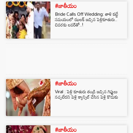
#జాతీయం
Bride Calls Off Wedding: తాళి కట్టే
సమయంలో ఝలక్ ఇచ్చిన పెళ్లికూతురు..
చివరకు లవర్‌తో..!
#జాతీయం
Viral : పెళ్లి కూతురు తండ్రి ఇచ్చిన గిఫ్టులు
నచ్చలేదని పెళ్లి క్యాన్సిల్ చేసిన పెళ్లి కొడుకు
#జాతీయం