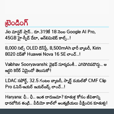
ట్రెండింగ్‌
Jio మాస్టర్ ప్లాన్.. రూ.319కే 18 నెలల Google AI Pro,
45GB హై-స్పీడ్ డేటా, అన్⁭లిమిటెడ్ కాల్స్..!
8,000 నిట్స్ OLED డిస్‌ప్లే, 8,500mAh భారీ బ్యాటరీ, Kirin
8020 చిప్‌తో Huawei Nova 16 SE లాంచ్..!
Vaibhav Sooryavanshi: వైభవ్ సూర్యవంశీ.. ఎగిరెగిరిపడొద్దు.. ఆ
ఇద్దరి కెరీర్ ఏమైందో తెలుసుకో!
LDAC సపోర్ట్, 32.5 గంటల బ్యాటరీ, స్మార్ట్ డయల్‌తో CMF Clip
Pro ఓపెన్-ఇయర్ ఇయర్‌బడ్స్ లాంచ్..!
Haryana: ఛీ.. ఛీ.. ఇంత దారుణమా? కూతుళ్ల కోసం జీవితాన్ని
ధారబోసిన తండ్రి.. వీడియో కాల్‌లో అంత్యక్రియలు వీక్షించిన కూతుళ్లు!