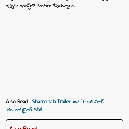
ఇప్పుడు ఇండస్ట్రీలో మంటలు రేపుతున్నాయి.
Also Read :
Shambhala Trailer: ఆది సాయికుమార్‌ ..
‘శంబాల’ ట్రైలర్‌ రిలీజ్
Also Read