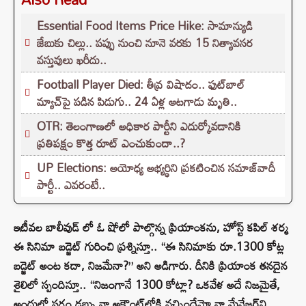
Essential Food Items Price Hike: సామాన్యుడి
జేబుకు చిల్లు.. పప్పు నుంచి నూనె వరకు 15 నిత్యావసర
వస్తువులు ఖరీదు..
Football Player Died: తీవ్ర విషాదం.. ఫుట్‌బాల్
మ్యాచ్‌పై పడిన పిడుగు.. 24 ఏళ్ల ఆటగాడు మృతి..
OTR: తెలంగాణలో అధికార పార్టీని ఎదుర్కోవడానికి
ప్రతిపక్షం కొత్త రూట్‌ ఎంచుకుందా..?
UP Elections: అయోధ్య అభ్యర్థిని ప్రకటించిన సమాజ్‌వాదీ
పార్టీ.. ఎవరంటే..
ఇటీవల బాలీవుడ్ లో ఓ షోలో పాల్గొన్న ప్రియాంకను, హోస్ట్ కపిల్ శర్మ
ఈ సినిమా బడ్జెట్ గురించి ప్రశ్నిస్తూ.. “ఈ సినిమాకు రూ.1300 కోట్ల
బడ్జెట్ అంట కదా, నిజమేనా?” అని అడిగారు. దీనికి ప్రియాంక తనదైన
శైలిలో స్పందిస్తూ.. “నిజంగానే 1300 కోట్లా? ఒకవేళ అదే నిజమైతే,
అందులో సగం డబ్బు నా అకౌంట్‌లోకి వచ్చిందేమో నా మేనేజర్‌ని