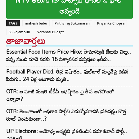
అవ్వండి
TAGS
mahesh babu
Prithviraj Sukumaran
Priyanka Chopra
SS Rajamouli
Varanasi Budget
తాజావార్తలు
Essential Food Items Price Hike: సామాన్యుడి జేబుకు చిల్లు..
పప్పు నుంచి నూనె వరకు 15 నిత్యావసర వస్తువులు ఖరీదు..
Football Player Died: తీవ్ర విషాదం.. ఫుట్‌బాల్ మ్యాచ్‌పై పడిన
పిడుగు.. 24 ఏళ్ల ఆటగాడు మృతి..
OTR: ఆ మాజీ మంత్రి టీడీపీ అధిష్టానం పై తీవ్ర ఆగ్రహంతో
ఉన్నారా?
OTR: తెలంగాణలో అధికార పార్టీని ఎదుర్కోవడానికి ప్రతిపక్షం కొత్త
రూట్‌ ఎంచుకుందా..?
UP Elections: అయోధ్య అభ్యర్థిని ప్రకటించిన సమాజ్‌వాదీ పార్టీ..
ఎవరంటే..