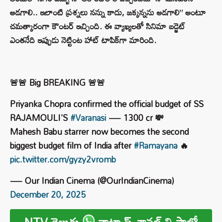
అడగాలి.. ఇలాంటి ప్రశ్నలు నన్ను కాదు, జక్కన్నను అడగాలి” అంటూ
చమత్కారంగా కౌంటర్ ఇచ్చింది. ఈ వ్యాఖ్యలతో సినిమా బడ్జెట్
ఎంతనేది ఇప్పుడు నెట్టింట హాట్ టాపిక్‌గా మారింది.
🚨🚨 Big BREAKING 🚨🚨
Priyanka Chopra confirmed the official budget of SS
RAJAMOULI'S
#Varanasi
— 1300 cr 💸
Mahesh Babu starrer now becomes the second
biggest budget film of India after
#Ramayana
🔥
pic.twitter.com/gyzy2vromb
— Our Indian Cinema (@OurIndianCinema)
December 20, 2025
NTV తెలుగు
వాట్సాప్ ఛానల్ ని ఫాలో