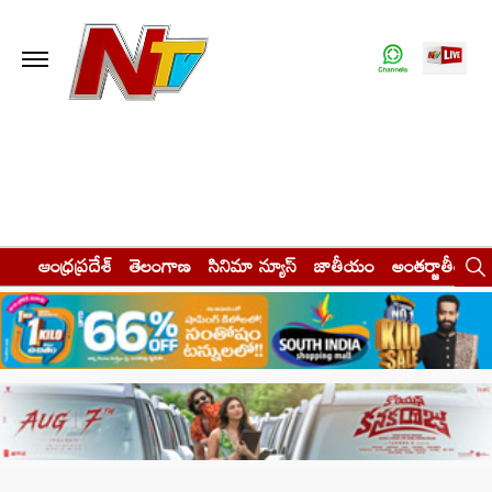
ఆంధ్రప్రదేశ్
తెలంగాణ
సినిమా న్యూస్
జాతీయం
అంతర్జాతీయం