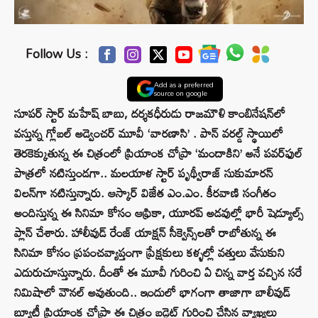
Follow Us :
Add as a preferred
source on google
సూపర్ స్టార్ మహేష్ బాబు, దర్శకధీరుడు రాజమౌళి కాంబినేషన్‌లో
వస్తున్న గ్లోబల్ అడ్వెంచర్ మూవీ ‘వారణాసి’ . పాన్ వరల్డ్ స్థాయిలో
తెరకెక్కుతున్న ఈ చిత్రంలో ప్రియాంక చోప్రా ‘మందాకిని’ అనే పవర్‌ఫుల్
పాత్రలో నటిస్తుండగా.. మలయాళ స్టార్ పృథ్వీరాజ్ సుకుమారన్
విలన్‌గా నటిస్తున్నారు. ఆస్కార్ విజేత ఎం.ఎం. కీరవాణి సంగీతం
అందిస్తున్న ఈ సినిమా కోసం ఆఫ్రికా, యూరప్ అడవుల్లో భారీ షెడ్యూల్స్
ప్లాన్ చేశారు. హాలీవుడ్ రేంజ్ యాక్షన్ సీక్వెన్స్‌లతో రాబోతున్న ఈ
సినిమా కోసం ప్రపంచవ్యాప్తంగా ప్రేక్షకులు కళ్ళల్లో వత్తులు వేసుకుని
ఎదురుచూస్తున్నారు. దీంతో ఈ మూవీ గురించి ఏ చిన్న వార్త వచ్చిన సరే
నిమిషాలో వౌనల్ అవుతుంది.. ఇందులో భాగంగా తాజాగా బాలీవుడ్
బ్యూటీ ప్రియాంక చోప్రా ఈ చిత్రం బడ్జెట్ గురించి చేసిన వ్యాఖ్యలు