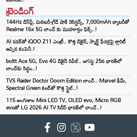
ట్రెండింగ్‌
144Hz డిస్‌ప్లే, మిలిటరీ-గ్రేడ్ షాక్ రెసిస్టన్స్, 7,000mAh బ్యాటరీతో
Realme 16x 5G లాంచ్ కు ముహూర్తం ఫిక్స్..!
AI పవర్‌తో iQOO Z11 ఎంట్రీ.. కొత్త డిజైన్, స్మార్ట్ ఫీచర్లపై క్లారిటీ
ఇచ్చిన కంపెనీ.!
boltt Ace 5G, Evo 4G డిజైన్ రివీల్.. ఆగస్టు 25న భారత్‌లో
లాంచ్‌కు సిద్ధం..!
TVS Raider Doctor Doom Edition లాంచ్.. Marvel థీమ్,
Spectral Green కలర్‌తో కొత్త స్టైల్..!
115 అంగుళాల Mini LED TV, OLED evo, Micro RGB
evoతో LG 2026 AI TV సిరీస్ భారత్‌లో లాంచ్..!