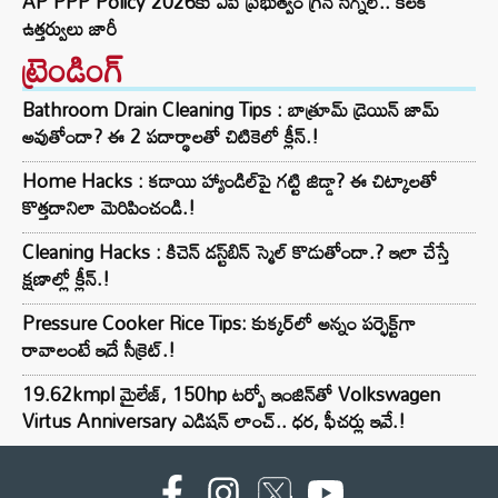
AP PPP Policy 2026కు ఏపీ ప్రభుత్వం గ్రీన్ సిగ్నల్.. కీలక
ఉత్తర్వులు జారీ
ట్రెండింగ్‌
Bathroom Drain Cleaning Tips : బాత్రూమ్ డ్రెయిన్ జామ్
అవుతోందా? ఈ 2 పదార్థాలతో చిటికెలో క్లీన్.!
Home Hacks : కడాయి హ్యాండిల్‌పై గట్టి జిడ్డా? ఈ చిట్కాలతో
కొత్తదానిలా మెరిపించండి.!
Cleaning Hacks : కిచెన్ డస్ట్‌బిన్ స్మెల్ కొడుతోందా.? ఇలా చేస్తే
క్షణాల్లో క్లీన్.!
Pressure Cooker Rice Tips: కుక్కర్‌లో అన్నం పర్ఫెక్ట్‌గా
రావాలంటే ఇదే సీక్రెట్.!
19.62kmpl మైలేజ్, 150hp టర్బో ఇంజిన్‌తో Volkswagen
Virtus Anniversary ఎడిషన్ లాంచ్.. ధర, ఫీచర్లు ఇవే.!