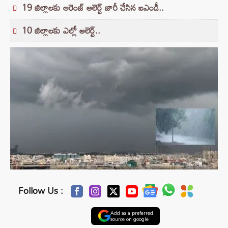
19 జిల్లాలకు ఆరెంజ్ అలెర్ట్ జారీ చేసిన ఐఎండీ..
10 జిల్లాలకు ఎల్లో అలెర్ట్..
Follow Us :
Add as a preferred
source on google