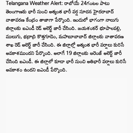
Telangana Weather Alert: రాబోయే 24గంటల పాటు
తెలంగాణకు భారీ నుంచి అత్యంత భారీ వర్ష సూచన హైదరాబాద్
వాతావరణ కేంద్రం తాజాగా పేర్కొంది. ఇందులో భాగంగా నాలుగు
జిల్లాలకు ఐఎండీ రెడ్ అలెర్ట్ జారీ చేసింది. జయశంకర్ భూపాలపల్లి,
ములుగు, భద్రాద్రి కొత్తగూడెం, మహబూబాబాద్ జిల్లాలకు వాతావరణ
శాఖ రెడ్ అలెర్ట్ జారీ చేసింది. ఈ జిల్లాల్లో అత్యంత భారీ వర్షాలు కురిసే
అవకాశముందని పేర్కొంది. అలాగే 19 జిల్లాలకు ఆరెంజ్ అలెర్ట్ జారీ
చేసింది ఐఎండీ. ఈ జిల్లాలో కూడా భారీ నుంచి అతిభారీ వర్షాలు కురిసే
అవకాశం ఉందని ఐఎండీ పేర్కొంది.