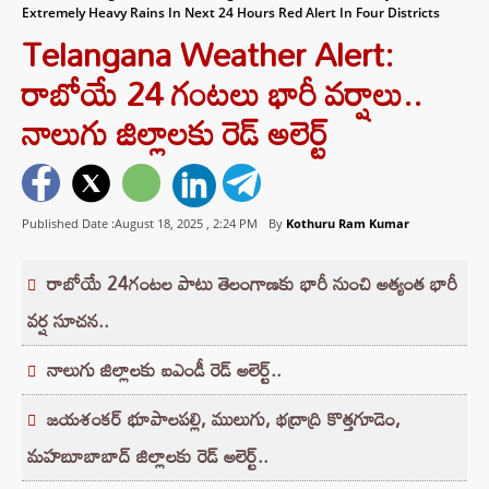
Extremely Heavy Rains In Next 24 Hours Red Alert In Four Districts
Telangana Weather Alert:
రాబోయే 24 గంటలు భారీ వర్షాలు..
నాలుగు జిల్లాలకు రెడ్ అలెర్ట్
Published Date :August 18, 2025 ,
2:24 PM
By
Kothuru Ram Kumar
రాబోయే 24గంటల పాటు తెలంగాణకు భారీ నుంచి అత్యంత భారీ
వర్ష సూచన..
నాలుగు జిల్లాలకు ఐఎండీ రెడ్ అలెర్ట్..
జయశంకర్ భూపాలపల్లి, ములుగు, భద్రాద్రి కొత్తగూడెం,
మహబూబాబాద్ జిల్లాలకు రెడ్ అలెర్ట్..