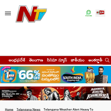
ఆంధ్రప్రదేశ్
తెలంగాణ
సినిమా న్యూస్
జాతీయం
అంతర్జాతీయం
Home
Telangana News
Telangana Weather Alert Heavy To