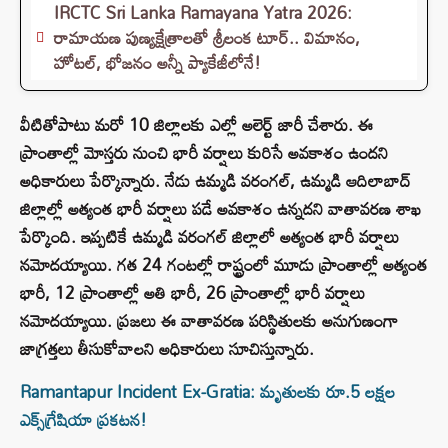
IRCTC Sri Lanka Ramayana Yatra 2026:
రామాయణ పుణ్యక్షేత్రాలతో శ్రీలంక టూర్.. విమానం,
హోటల్, భోజనం అన్నీ ప్యాకేజీలోనే!
వీటితోపాటు మరో 10 జిల్లాలకు ఎల్లో అలెర్ట్ జారీ చేశారు. ఈ
ప్రాంతాల్లో మోస్తరు నుంచి భారీ వర్షాలు కురిసే అవకాశం ఉందని
అధికారులు పేర్కొన్నారు. నేడు ఉమ్మడి వరంగల్, ఉమ్మడి ఆదిలాబాద్
జిల్లాల్లో అత్యంత భారీ వర్షాలు పడే అవకాశం ఉన్నదని వాతావరణ శాఖ
పేర్కొంది. ఇప్పటికే ఉమ్మడి వరంగల్ జిల్లాలో అత్యంత భారీ వర్షాలు
నమోదయ్యాయి. గత 24 గంటల్లో రాష్ట్రంలో మూడు ప్రాంతాల్లో అత్యంత
భారీ, 12 ప్రాంతాల్లో అతి భారీ, 26 ప్రాంతాల్లో భారీ వర్షాలు
నమోదయ్యాయి. ప్రజలు ఈ వాతావరణ పరిస్థితులకు అనుగుణంగా
జాగ్రత్తలు తీసుకోవాలని అధికారులు సూచిస్తున్నారు.
Ramantapur Incident Ex-Gratia: మృతులకు రూ.5 లక్షల
ఎక్స్‌గ్రేషియా ప్రకటన!