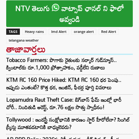
NTV తెలుగు
వాట్సాప్ ఛానల్ ని ఫాలో
అవ్వండి
TAGS
Heavy rains
Imd Alert
orange alert
Red Alert
telangana weather
తాజావార్తలు
Tobacco Farmers: పొగాకు రైతులకు సర్కార్‌ గుడ్‌న్యూస్..
క్వింటాల్‌కు రూ.1,000 ప్రోత్సాహకం, వడ్డీలేని రుణాలు
KTM RC 160 Price Hiked: KTM RC 160 ధర పెంపు..
ఇప్పుడు ఎంతంటే? కొత్త ధర, ఇంజిన్, ఫీచర్ల పూర్తి వివరాలు
Lopamudra Raut Theft Case: బిగ్‌బాస్ ఫేమ్ ఇంట్లో భారీ
చోరీ.. నిందితుడి అరెస్ట్, రూ.76 లక్షల సొత్తు స్వాధీనం!
Tollywood : ఇండస్ట్రీ సంక్షోభానికి కారణం స్టార్ హీరోలేనా? సింగిల్
స్క్రీన్లు మూతపడటానికి బాధ్యులెవరు?