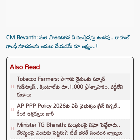
CM Revanth: మత ప్రాతిపదికన ఏ రిజర్వేషన్లు ఉండవు.. రాహుల్
గాంధీ సూచనలను అమలు చేయడమే మా లక్ష్యం..!
Also Read
Tobacco Farmers: పొగాకు రైతులకు సర్కార్‌
గుడ్‌న్యూస్.. క్వింటాల్‌కు రూ.1,000 ప్రోత్సాహకం, వడ్డీలేని
రుణాలు
AP PPP Policy 2026కు ఏపీ ప్రభుత్వం గ్రీన్ సిగ్నల్..
కీలక ఉత్తర్వులు జారీ
Minister TG Bharath: మంత్రులపై నిఘా పెట్టేవారు..
నేరస్థులపై ఎందుకు పెట్టరు?: టీజీ భరత్ సంచలన వ్యాఖ్యలు