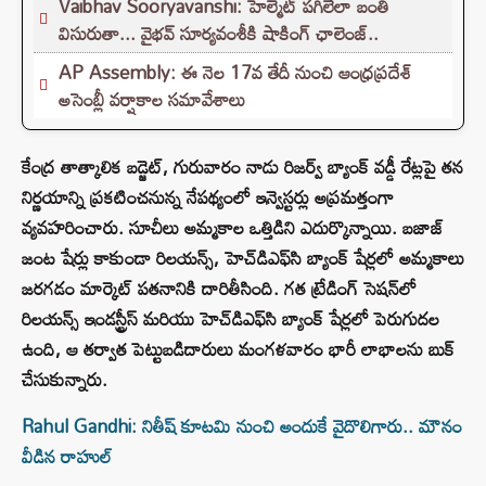
Vaibhav Sooryavanshi: హెల్మెట్ పగిలేలా బంతి
విసురుతా... వైభవ్ సూర్యవంశీకి షాకింగ్ ఛాలెంజ్..
AP Assembly: ఈ నెల 17వ తేదీ నుంచి ఆంధ్రప్రదేశ్
అసెంబ్లీ వర్షాకాల సమావేశాలు
కేంద్ర తాత్కాలిక బడ్జెట్, గురువారం నాడు రిజర్వ్ బ్యాంక్ వడ్డీ రేట్లపై తన
నిర్ణయాన్ని ప్రకటించనున్న నేపథ్యంలో ఇన్వెస్టర్లు అప్రమత్తంగా
వ్యవహరించారు. సూచీలు అమ్మకాల ఒత్తిడిని ఎదుర్కొన్నాయి. బజాజ్
జంట షేర్లు కాకుండా రిలయన్స్, హెచ్‌డిఎఫ్‌సి బ్యాంక్ షేర్లలో అమ్మకాలు
జరగడం మార్కెట్ పతనానికి దారితీసింది. గత ట్రేడింగ్ సెషన్‌లో
రిలయన్స్ ఇండస్ట్రీస్ మరియు హెచ్‌డిఎఫ్‌సి బ్యాంక్ షేర్లలో పెరుగుదల
ఉంది, ఆ తర్వాత పెట్టుబడిదారులు మంగళవారం భారీ లాభాలను బుక్
చేసుకున్నారు.
Rahul Gandhi: నితీష్‌ కూటమి నుంచి అందుకే వైదొలిగారు.. మౌనం
వీడిన రాహుల్‌