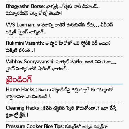
Bhagyashri Borse: భాగ్యశ్రీ బోర్సేకు భారీ డిమాండ్..
రెమ్యూనరేషన్ ఎన్ని కోట్లో తెలుసా!
VVS Laxman: ఆ పదాన్ని వాడితే ఊరుకునేది లేదు… వీవీఎస్
లక్ష్మణ్ స్ట్రాంగ్ వార్నింగ్..
Rukmini Vasanth: ఆ స్టార్ హీరోతో లవ్ స్టోరీకి రెడీ అయిన
రుక్మిణి వసంత్..!
Vaibhav Sooryavanshi: హెల్మెట్ పగిలేలా బంతి విసురుతా…
వైభవ్ సూర్యవంశీకి షాకింగ్ ఛాలెంజ్..
ట్రెండింగ్‌
Home Hacks : కడాయి హ్యాండిల్‌పై గట్టి జిడ్డా? ఈ చిట్కాలతో
కొత్తదానిలా మెరిపించండి.!
Cleaning Hacks : కిచెన్ డస్ట్‌బిన్ స్మెల్ కొడుతోందా.? ఇలా చేస్తే
క్షణాల్లో క్లీన్.!
Pressure Cooker Rice Tips: కుక్కర్‌లో అన్నం పర్ఫెక్ట్‌గా