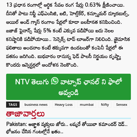
13 ప్రధాన రంగాల్లో ఆర్థిక సేవల రంగ షేర్లు 0.63% క్షీణించాయి.
దీనితో పాటు నిఫ్టీ ఎఫ్‌ఎంసిజి, ఐటి, హెల్త్‌కేర్, కన్స్యూమర్ డ్యూరబుల్స్,
ఆయిల్ అండ్ గ్యాస్ రంగాల షేర్లలో కూడా బలహీనత కనిపించింది.
బజాజ్ ఫైనాన్స్ షేర్లు 5% కంటే ఎక్కువ పడిపోయి ఐదు నెలల
కనిష్టానికి పడిపోయాయి.. సెన్సెక్స్ టాప్ లూజర్‌గా నిలిచింది. త్రైమాసిక
ఫలితాలు అంచనాల కంటే తక్కువగా ఉండటంతో కంపెనీ షేర్లలో ఈ
పతనం జరిగింది. బుధవారం రానున్న ఫెడ్‌ పాలసీ నిర్ణయం దృష్ట్యా
కొందరు ఇన్వెస్టర్లలో ఆందోళన నెలకొంది.
NTV తెలుగు
వాట్సాప్ ఛానల్ ని ఫాలో
అవ్వండి
TAGS
business news
Heavy Loss
mumbai
Nifty
Sensex
తాజావార్తలు
Pakistan: అజ్ఞాత వ్యక్తులు జోరు.. లష్కరే తోయిబా కమాండర్ డెడ్..
భోజనం చేసిన గంటల్లోనే ఖతం..