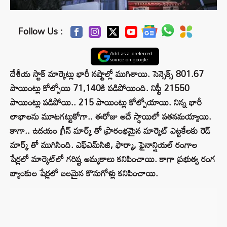
Follow Us :
Add as a preferred
source on google
దేశీయ స్టాక్ మార్కెట్లు భారీ నష్టాల్లో ముగిశాయి. సెన్సెక్స్‌ 801.67
పాయింట్లు కోల్పోయి 71,140కి పడిపోయింది. నిఫ్టీ 21550
పాయింట్లు పడిపోయి.. 215 పాయింట్లు కోల్పోయాయి. నిన్న భారీ
లాభాలను మూటగట్టుకోగా.. ఈరోజు అదే స్థాయిలో పతనమయ్యాయి.
కాగా.. ఉదయం గ్రీన్ మార్క్ తో ప్రారంభమైన మార్కెట్ ఎట్టకేలకు రెడ్
మార్క్ తో ముగిసింది. ఎఫ్‌ఎమ్‌సిజి, ఫార్మా, ఫైనాన్షియల్ రంగాల
షేర్లలో మార్కెట్‌లో గరిష్ట అమ్మకాలు కనిపించాయి. కాగా ప్రభుత్వ రంగ
బ్యాంకుల షేర్లలో బలమైన కొనుగోళ్లు కనిపించాయి.