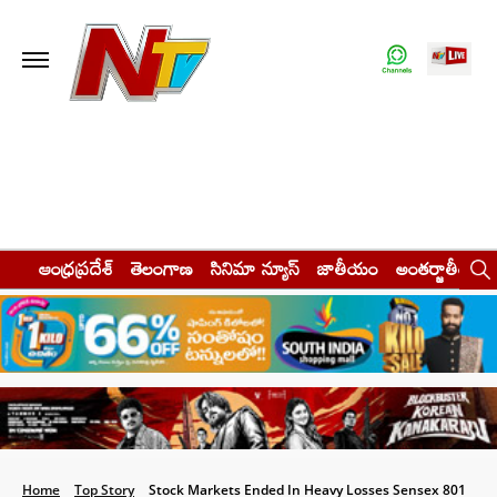
ఆంధ్రప్రదేశ్
తెలంగాణ
సినిమా న్యూస్
జాతీయం
అంతర్జాతీయం
Home
Top Story
Stock Markets Ended In Heavy Losses Sensex 801