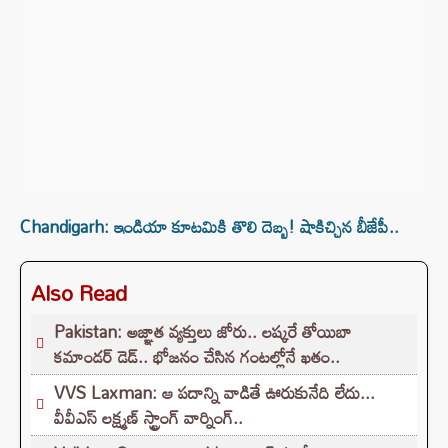
Chandigarh: ఇండియా కూటమికి తొలి దెబ్బ! షాకిచ్చిన బీజేపీ..
Also Read
Pakistan: అజ్ఞాత వ్యక్తులు జోరు.. లష్కరే తోయిబా
కమాండర్ డెడ్.. భోజనం చేసిన గంటల్లోనే ఖతం..
VVS Laxman: ఆ పదాన్ని వాడితే ఊరుకునేది లేదు...
వీవీఎస్ లక్ష్మణ్ స్ట్రాంగ్ వార్నింగ్..