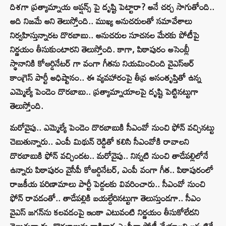
దిశగా ప్రత్యామ్నాయ ఆప్షన్స్ పై దృష్టి పెట్టారా? అనే చర్చ సాగుతోంది..
అది నిజమే అని తెలుస్తోంది.. ముఖ్య అనుచరులతో సమావేశాలు
నిర్వహిస్తున్నారట దొరబాబు.. అనుచరుల సూచనల మేరకు పోటీపై
నిర్ణయం తీసుకుంటారని తెలుస్తోంది. కాగా, పిఠాపురం అసెంబ్లీ
స్థానానికి కోఆర్డినేటర్ గా వంగా గీతను నియమించింది వైఎస్‌ఆర్‌
కాంగ్రెస్‌ పార్టీ అధిష్టానం.. ఈ వ్యవహారంపై తీవ్ర అసంతృప్తితో ఉన్న
ఎమ్మెల్యే పెండెం దొరబాబు.. ప్రత్యామ్నాయాలపై దృష్టి పెట్టినట్టుగా
తెలుస్తోంది.
మరోవైపు.. ఎమ్మెల్యే పెండెం దొరబాబుకి సీఎంవో నుంచి ఫోన్‌ వచ్చినట్టు
చెబుతున్నారు.. ఎంపీ మిథున్ రెడ్డితో కలిసి సీఎంవోకి రావాలని
దొరబాబుకి ఫోన్ వచ్చిందట.. మరోవైపు.. నిన్నటి నుంచి తాడేపల్లిలోనే
ఉన్నారు పిఠాపురం వైసీపీ కోఆర్డినేటర్, ఎంపీ వంగా గీత.. పిఠాపురంలో
రాజకీయ పరిణామాలు పార్టీ పెద్దలకు వివరించారు.. సీఎంవో నుంచి
ఫోన్‌ రావడంతో.. తాడేపల్లికి బయల్దేరినట్టుగా తెలుస్తుండగా.. సీఎం
వైఎస్‌ జగన్‌ను కలవడంపై ఇంకా ఎటువంటి నిర్ణయం తీసుకోలేదని