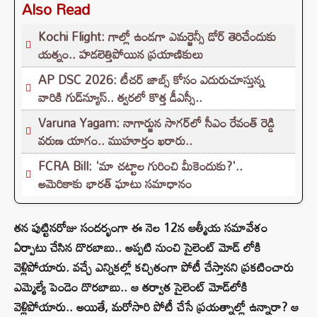
Also Read
Kochi Flight: గాల్లో ఉండగా ఎమర్జెన్సీ డోర్ తెరిచేందుకు
యత్నం.. హడలెత్తిపోయిన ప్రయాణికులు
AP DSC 2026: టీచర్ జాబ్స్ కోసం ఎదురుచూస్తున్న
వారికి గుడ్‌న్యూస్.. త్వరలో కొత్త డీఎస్సీ..
Varuna Yagam: నాగార్జున సాగ‌ర్‌లో సీఎం రేవంత్ రెడ్డి
వరుణ యాగం.. ముహూర్తం ఖరారు..
FCRA Bill: 'మా చట్టాల గురించి మీకెందుకు?'..
అమెరికాకు భారత్ ఘాటు సమాధానం
తన పుట్టినరోజు సందర్భంగా ఈ నెల 12న ఆత్మీయ సమావేశం
ఏర్పాటు చేసిన దొరబాబు.. అప్పటి నుంచి సైలెంట్ మోడ్ లోకి
వెళ్లిపోయారు. వచ్చే ఎన్నికల్లో కచ్చితంగా పోటీ చేస్తానని ప్రకటించారు
ఎమ్మెల్యే పెండెం దొరబాబు.. ఆ తర్వాత సైలెంట్‌ మోడ్‌లోకి
వెళ్లిపోయారు.. అయితే, మరోసారి పోటీ చేసే ప్రయత్నాల్లో ఉన్నారా? ఆ