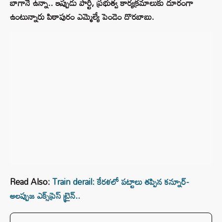
బాగానే ఉన్నా.. ఇప్పుడు పార్టీ, ప్రభుత్వ కార్యక్రమాలుకు దూరంగా
ఉంటున్నారు పిఠాపురం ఎమ్మెల్యే పెండెం దొరబాబు.
Read Also:
Train derail: కేరళలో పట్టాలు తప్పిన కన్నూర్‌-
అలప్పుజ ఎక్స్‌ప్రెస్‌ ట్రైన్..