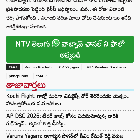
చెబుతున్నారు. దొరబాబును కాకినాడ ఎంపీగా పోటీ చేయాలని ఇప్పటికే
ప్రతిపాదనలు పెట్టింది వైసీపీ అధిష్టానం.. మరి.. ఈ రోజు ఎలాంటి
చర్చ సాగుతోంది.. ఎలాంటి పరిణామాలు చోటు చేసుకుంటాయి అనేది
ఆసక్తికరంగా మారింది.
NTV తెలుగు
వాట్సాప్ ఛానల్ ని ఫాలో
అవ్వండి
TAGS
Andhra Pradesh
CM YS Jagan
MLA Pendem Dorababu
pithapuram
YSRCP
తాజావార్తలు
Kochi Flight: గాల్లో ఉండగా ఎమర్జెన్సీ డోర్ తెరిచేందుకు యత్నం..
హడలెత్తిపోయిన ప్రయాణికులు
AP DSC 2026: టీచర్ జాబ్స్ కోసం ఎదురుచూస్తున్న వారికి
గుడ్‌న్యూస్.. త్వరలో కొత్త డీఎస్సీ..
Varuna Yagam: నాగార్జున సాగ‌ర్‌లో సీఎం రేవంత్ రెడ్డి వరుణ