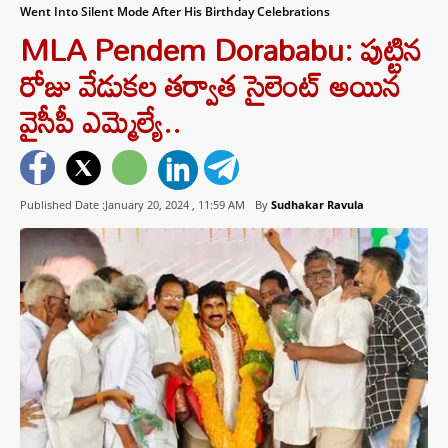
Went Into Silent Mode After His Birthday Celebrations
MLA Pendem Dorababu: పుట్టిన
రోజు వేడుకల తర్వాత సైలెంట్‌ అయిన
వైసీపీ ఎమ్మెల్యే..
Published Date :January 20, 2024 ,
11:59 AM
By
Sudhakar Ravula