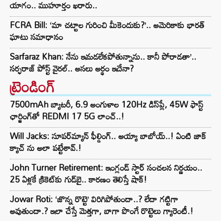
యాగం.. ముహూర్తం ఖరారు..
FCRA Bill: ‘మా చట్టాల గురించి మీకెందుకు?’.. అమెరికాకు భారత్
ఘాటు సమాధానం
Sarfaraz Khan: నేను ఇమడలేకపోతున్నాను.. కానీ పోరాడతా’..
సర్ఫరాజ్ పోస్ట్ వైరల్.. అసలు అర్థం ఇదేనా?
ట్రెండింగ్‌
7500mAh బ్యాటరీ, 6.9 అంగుళాల 120Hz డిస్‌ప్లే, 45W ఫాస్ట్
ఛార్జింగ్‌తో REDMI 17 5G లాంచ్..!
Will Jacks: సూపర్‌మ్యాన్ ఫీల్డింగ్.. అయ్యా బాబోయ్..! ఏంటి జాక్
క్యాచ్ ను అలా పట్టేశావ్.!
John Turner Retirement: ఇంగ్లండ్ స్టార్ సంచలన నిర్ణయం..
25 ఏళ్లకే క్రికెట్‌కు గుడ్‌బై.. కారణం తెలిస్తే షాక్!
Jowar Roti: ‘జొన్న రొట్టె’ విరిగిపోతుందా..? లేదా గట్టిగా
అవుతుందా.? ఇలా చేస్తే మెత్తగా, బాగా పొంగే రొట్టెలు గ్యారెంటీ.!