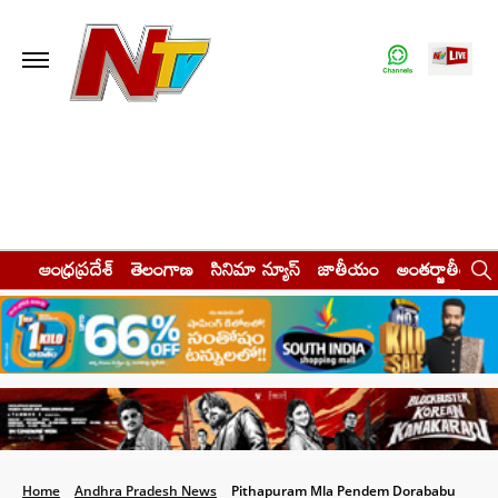
ఆంధ్రప్రదేశ్
తెలంగాణ
సినిమా న్యూస్
జాతీయం
అంతర్జాతీయం
Home
Andhra Pradesh News
Pithapuram Mla Pendem Dorababu