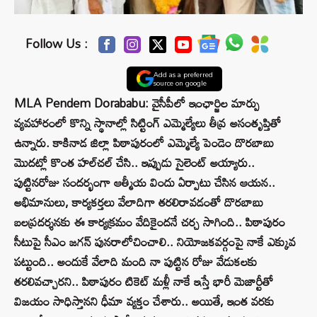
Follow Us :
Add as a preferred
source on google
MLA Pendem Dorababu: వైసీపీలో ఇంఛార్జిల మార్పు
వ్యవహారంలో కొన్ని స్థానాల్లో సిట్టింగ్‌ ఎమ్మెల్యేలు తీవ్ర అసంతృప్తితో
ఉన్నారు. కాకినాడ జిల్లా పిఠాపురంలో ఎమ్మెల్యే పెండెం దొరబాబు
మొదట్లో కొంత హల్‌చల్‌ చేసి.. ఇప్పుడు సైలెంట్‌ అయ్యారు..
పుట్టినరోజు సందర్భంగా ఆత్మీయ విందు ఏర్పాటు చేసిన ఆయన..
అభిమానులు, కార్యకర్తలు వేలాదిగా తరలిరావడంతో దొరబాబు
బలప్రదర్శనకు ఈ కార్యక్రమం వేదికైందనే చర్చ సాగింది.. పిఠాపురం
సీటుపై సీఎం జగన్‌ పునరాలోచించాలి.. నియోజకవర్గంపై నాకే ఎక్కువ
పట్టుంది.. అందుకే వేలాది మంది నా పుట్టిన రోజు వేడుకలకు
తరలివచ్చారని.. పిఠాపురం టికెట్‌ మళ్లీ నాకే ఇస్తే భారీ మెజార్టీతో
విజయం సాధిస్తానని ధీమా వ్యక్తం చేశారు.. అయితే, ఇంత వరకు