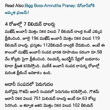
Read Also:
Bigg Boss-Amrutha Pranay: బిగ్‌బాస్‌లోకి
అమృత ప్రణయ్!
4 రోజుల్లో 7 బిలియన్ డాలర్లు
ముఖేష్ అంబానీ మొత్తం నికర విలువ 7 బిలియన్ డాలర్ల కంటే ఎక్కువ
క్షీణించింది. జూలై 19న ముఖేష్ అంబానీ మొత్తం నికర విలువ 119
బిలియన్ డాలర్లు. ప్రస్తుతం 112బిలియన్ డాలర్లకి చేరుకుంది. అంటే ఈ
కాలంలో ముఖేష్ అంబానీ సంపద భారత రూపాయల పరంగా రూ.58
వేల కోట్లకు పైగా క్షీణించింది. రిలయన్స్ ఇండస్ట్రీస్ షేర్లలో బుధవారం
కూడా క్షీణత కనిపిస్తోంది. ముకేశ్ అంబానీ సంపద రానున్న రోజుల్లో
మరింత క్షీణించే అవకాశం ఉంది.
అదానీ సంపదలో పెరుగుదల
మరోవైపు గౌతమ్ అదానీ సంపదలో పెరుగుదల కనిపిస్తోంది. గౌతమ్
అదానీ నికర విలువ 751 మిలియన్ డాలర్లు అంటే రూ.63 కోట్లు
పెరిగింది. ఆ తర్వాత అతని మొత్తం నికర విలువ 102 బిలియన్