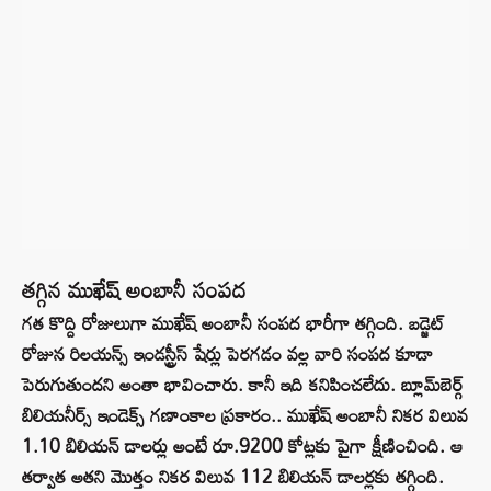
తగ్గిన ముఖేష్ అంబానీ సంపద
గత కొద్ది రోజులుగా ముఖేష్ అంబానీ సంపద భారీగా తగ్గింది. బడ్జెట్
రోజున రిలయన్స్ ఇండస్ట్రీస్ షేర్లు పెరగడం వల్ల వారి సంపద కూడా
పెరుగుతుందని అంతా భావించారు. కానీ ఇది కనిపించలేదు. బ్లూమ్‌బెర్గ్
బిలియనీర్స్ ఇండెక్స్ గణాంకాల ప్రకారం.. ముఖేష్ అంబానీ నికర విలువ
1.10 బిలియన్ డాలర్లు అంటే రూ.9200 కోట్లకు పైగా క్షీణించింది. ఆ
తర్వాత అతని మొత్తం నికర విలువ 112 బిలియన్ డాలర్లకు తగ్గింది.