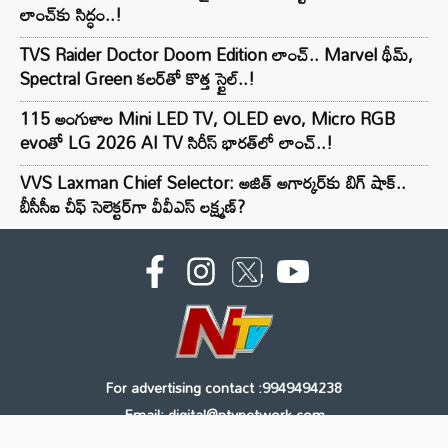
లాంచ్‌కు సిద్ధం..!
TVS Raider Doctor Doom Edition లాంచ్.. Marvel థీమ్,
Spectral Green కలర్‌తో కొత్త స్టైల్..!
115 అంగుళాల Mini LED TV, OLED evo, Micro RGB
evoతో LG 2026 AI TV సిరీస్ భారత్‌లో లాంచ్..!
VVS Laxman Chief Selector: అజిత్ అగార్కర్‌కు బిగ్ షాక్..
బీసీసీఐ చీఫ్ సెలెక్టర్‌గా వీవీఎస్ లక్ష్మణ్?
For advertising contact :9949494238
Email: digital@ntvnetwork.com
Copyright © 2000 - 2026 - NTV