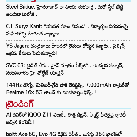
Steel Bridge: హైదరాబాద్ వాసులకు శుభవార్త.. మరో స్టీల్ బ్రిడ్జి
అందుబాటులోకి..
CJI Surya Kant: “యువత మాట వినండి”.. విద్యార్థుల నిరసనలపై
సుప్రీంకోర్టు సంచలన వ్యాఖ్యలు..
YS Jagan: చంద్రబాబు పాలనలో రైతులు రోడ్డున పడ్డారు.. ప్రశ్నిస్తే
అక్రమ కేసులు పెడుతున్నారు!
SVC 63: టైటిల్ లేదు.. హైప్ మాత్రం పీక్స్‌లో.. మొదలైన సల్మాన్,
నయనతారల హై వోల్టేజ్ యాక్షన్
144Hz డిస్‌ప్లే, మిలిటరీ-గ్రేడ్ షాక్ రెసిస్టన్స్, 7,000mAh బ్యాటరీతో
Realme 16x 5G లాంచ్ కు ముహూర్తం ఫిక్స్..!
ట్రెండింగ్‌
AI పవర్‌తో iQOO Z11 ఎంట్రీ.. కొత్త డిజైన్, స్మార్ట్ ఫీచర్లపై క్లారిటీ
ఇచ్చిన కంపెనీ.!
boltt Ace 5G, Evo 4G డిజైన్ రివీల్.. ఆగస్టు 25న భారత్‌లో