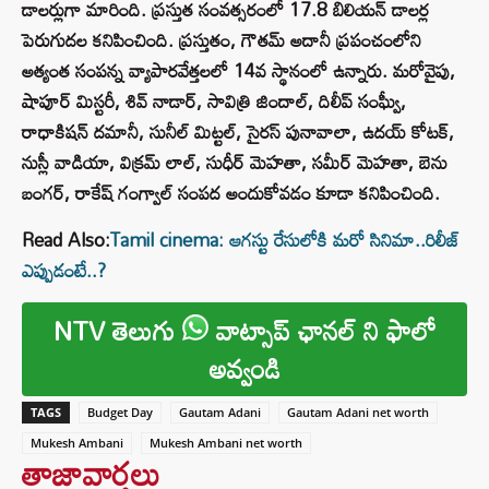
డాలర్లుగా మారింది. ప్రస్తుత సంవత్సరంలో 17.8 బిలియన్ డాలర్ల
పెరుగుదల కనిపించింది. ప్రస్తుతం, గౌతమ్ అదానీ ప్రపంచంలోని
అత్యంత సంపన్న వ్యాపారవేత్తలలో 14వ స్థానంలో ఉన్నారు. మరోవైపు,
షాపూర్ మిస్టరీ, శివ్ నాడార్, సావిత్రి జిందాల్, దిలీప్ సంఘ్వీ,
రాధాకిషన్ దమానీ, సునీల్ మిట్టల్, సైరస్ పునావాలా, ఉదయ్ కోటక్,
నుస్లీ వాడియా, విక్రమ్ లాల్, సుధీర్ మెహతా, సమీర్ మెహతా, బెను
బంగర్, రాకేష్ గంగ్వాల్ సంపద అందుకోవడం కూడా కనిపించింది.
Read Also:
Tamil cinema: ఆగస్టు రేసులోకి మరో సినిమా..రిలీజ్
ఎప్పుడంటే..?
NTV తెలుగు
వాట్సాప్ ఛానల్ ని ఫాలో
అవ్వండి
TAGS
Budget Day
Gautam Adani
Gautam Adani net worth
Mukesh Ambani
Mukesh Ambani net worth
తాజావార్తలు