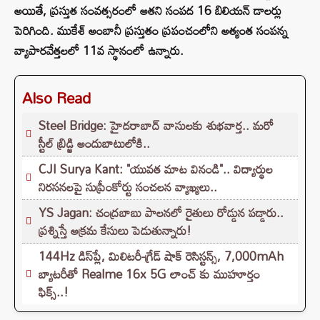
అయితే, ప్రస్తుత సంవత్సరంలో అతని సంపద 16 బిలియన్ డాలర్లు
పెరిగింది. ముకేశ్ అంబానీ ప్రస్తుతం ప్రపంచంలోని అత్యంత సంపన్న
వ్యాపారవేత్తలలో 11వ స్థానంలో ఉన్నారు.
Also Read
Steel Bridge: హైదరాబాద్ వాసులకు శుభవార్త.. మరో
స్టీల్ బ్రిడ్జి అందుబాటులోకి..
CJI Surya Kant: "యువత మాట వినండి".. విద్యార్థుల
నిరసనలపై సుప్రీంకోర్టు సంచలన వ్యాఖ్యలు..
YS Jagan: చంద్రబాబు పాలనలో రైతులు రోడ్డున పడ్డారు..
ప్రశ్నిస్తే అక్రమ కేసులు పెడుతున్నారు!
144Hz డిస్‌ప్లే, మిలిటరీ-గ్రేడ్ షాక్ రెసిస్టన్స్, 7,000mAh
బ్యాటరీతో Realme 16x 5G లాంచ్ కు ముహూర్తం
ఫిక్స్..!