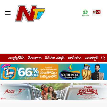
ఆంధ్రప్రదేశ్
తెలంగాణ
సినిమా న్యూస్
జాతీయం
అంతర్జాతీయం