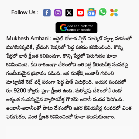
Follow Us :
Add as a preferred
source on google
Mukhesh Ambani : బడ్జెట్ రోజున స్టాక్ మార్కెట్ స్వల్ప పతనంతో
ముగిసినప్పటికీ, ట్రేడింగ్ సెషన్‌లో పెద్ద పతనం కనిపించింది. కొన్ని
షేర్లలో భారీ క్షీణత కనిపించగా, కొన్ని షేర్లలో పెరుగుదల కూడా
కనిపించింది. దీని కారణంగా దేశంలోని అతిపెద్ద బిలియనీర్ల సంపదపై
గణనీయమైన ప్రభావం పడింది. ఇక ముఖేష్ అంబానీ గురించి
మాట్లాడితే నెట్ వర్త్ పరంగా పెద్ద షాక్ ఎదురైంది. ఆయన సంపదలో
రూ.9200 కోట్లకు పైగా క్షీణత ఉంది. మరోవైపు దేశంలోనే రెండో
అత్యంత సంపన్నుడైన వ్యాపారవేత్త గౌతమ్ అదానీ సంపద పెరిగింది.
అంబానీ-అదానీలతో పాటు దేశంలోని ఇతర బిలియనీర్ల సంపదలో ఎంత
పెరుగుదల, ఎంత క్షీణత కనిపించిందో కూడా తెలుసుకుందాం.