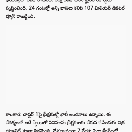
సృష్టించింది. 24 గంటల్లో అన్ని భాషలు కలిపి 107 మిలియన్ డిజిటల్
వ్యూస్ రాబట్టింది.
కాంతార: చాప్టర్‌ 1పై ప్రేక్షకుల్లో భారీ అంచనాలు ఉన్నాయి. ఈ
నేపథ్యంలో అదే స్థాయిలో సినిమాను ప్రేక్షకులకు చేరువ చేసేందుకు చిత్ర
యూనిట్ కూడా సిద్ధమైంది. దేశవ్యాప్తంగా 7 వేలకు పైగా స్క్రీన్‌లలో