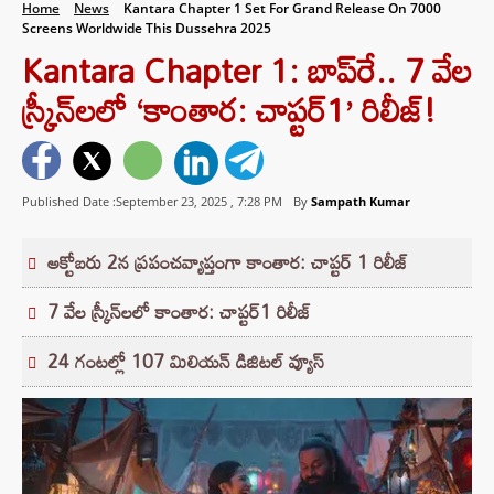
Home
News
Kantara Chapter 1 Set For Grand Release On 7000
Screens Worldwide This Dussehra 2025
Kantara Chapter 1: బాప్‌రే.. 7 వేల
స్క్రీన్‌లలో ‘కాంతార: చాప్టర్‌1’ రిలీజ్!
Published Date :September 23, 2025 ,
7:28 PM
By
Sampath Kumar
అక్టోబరు 2న ప్రపంచవ్యాప్తంగా కాంతార: చాప్టర్‌ 1 రిలీజ్
7 వేల స్క్రీన్‌లలో కాంతార: చాప్టర్‌1 రిలీజ్
24 గంటల్లో 107 మిలియన్ డిజిటల్ వ్యూస్