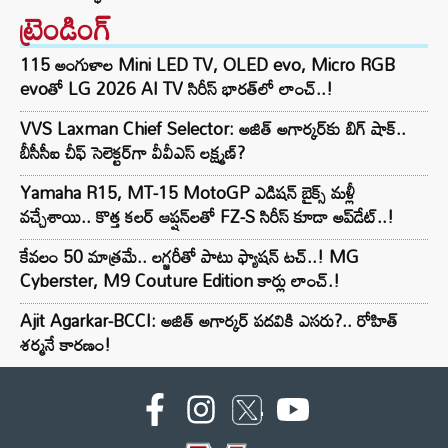
ట్రెండింగ్‌
115 అంగుళాల Mini LED TV, OLED evo, Micro RGB
evoతో LG 2026 AI TV సిరీస్ భారత్‌లో లాంచ్..!
VVS Laxman Chief Selector: అజిత్ అగార్కర్‌కు బిగ్ షాక్..
బీసీసీఐ చీఫ్ సెలెక్టర్‌గా వీవీఎస్ లక్ష్మణ్?
Yamaha R15, MT-15 MotoGP ఎడిషన్ బైక్స్ మళ్లీ
వచ్చేశాయి.. కొత్త కలర్ ఆప్షన్‌లతో FZ-S సిరీస్ కూడా అప్‌డేట్..!
కేవలం 50 మాత్రమే.. లగ్జరీతో పాటు ఫ్యాషన్ టచ్..! MG
Cyberster, M9 Couture Edition కార్లు లాంచ్.!
Ajit Agarkar-BCCI: అజిత్ అగార్కర్ పదవికి ఎసరు?.. రోహిత్
శర్మనే కారణం!