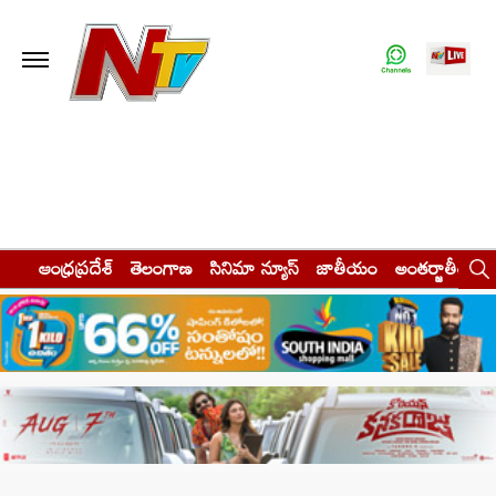
ఆంధ్రప్రదేశ్
తెలంగాణ
సినిమా న్యూస్
జాతీయం
అంతర్జాతీయం