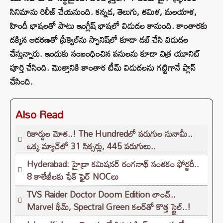
సినిమాను రిలీజ్ చేయనుంది. కన్నడ, తెలుగు, తమిళ, మలయాళ,
హిందీ భాషలతో పాటు ఇంగ్లీష్‌ భాషలో విడుదల కానుంది. కాంతారకు
దక్కిన ఆదరణతో ప్రీక్వెల్‌ను స్పానిష్‌లో కూడా డబ్‌ చేసి విడుదల
చేస్తున్నారు. ఇందుకు సంబంధించిన పనులను కూడా చిత్ర యూనిట్
పూర్తి చేసింది. మొత్తానికి కాంతార టీమ్ విడుదలను గట్టిగానే ప్లాన్
చేసింది.
Also Read
రికార్డుల మోత..! The Hundredలో పరుగుల సునామీ..
ఒక్క మ్యాచ్‌లో 31 సిక్సర్లు, 445 పరుగులు..
Hyderabad: హైడ్రా కమిషనర్ రంగనాథ్ సంతకం ఫోర్జరీ..
8 కాలేజీలకు ఫేక్ ఫైర్ NOCలు
TVS Raider Doctor Doom Edition లాంచ్..
Marvel థీమ్, Spectral Green కలర్‌తో కొత్త స్టైల్..!