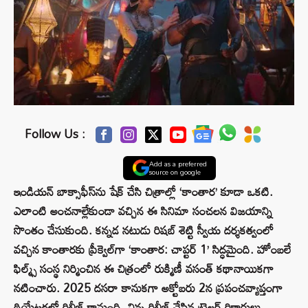
Follow Us :
Add as a preferred
source on google
ఇండియన్ బాక్సాఫీస్‌ను షేక్ చేసి చిత్రాల్లో ‘కాంతార’ కూడా ఒకటి.
ఎలాంటి అంచనాల్లేకుండా వచ్చిన ఈ సినిమా సంచలన విజయాన్ని
సొంతం చేసుకుంది. కన్నడ నటుడు రిషబ్ శెట్టి స్వీయ దర్శకత్వంలో
వచ్చిన కాంతారకు ప్రీక్వెల్‌గా ‘కాంతార: చాప్టర్‌ 1’ సిద్ధమైంది. హోంబలే
ఫిల్మ్స్‌ సంస్థ నిర్మించిన ఈ చిత్రంలో రుక్మిణీ వసంత్‌ కథానాయికగా
నటించారు. 2025 దసరా కానుకగా అక్టోబరు 2న ప్రపంచవ్యాప్తంగా
థియేటర్లలో రిలీజ్ కానుంది. నిన్న రిలీజ్ చేసిన ట్రైలర్‌ రికార్డులు