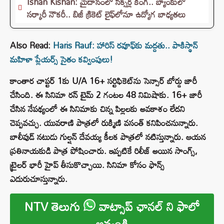
Ishan Kishan: మైదానంలో సిక్సర్ల కింగ్.. బ్యాంకులో
సర్కారీ నౌకరీ.. బిజీ క్రికెట్ లైఫ్‌లోనూ ఉద్యోగ బాధ్యతలు
Also Read:
Haris Rauf: హారిస్‌ రవూఫ్‌కు మద్దతు.. పాకిస్థాన్
మహిళా ప్లేయర్స్ సైతం కవ్వింపులు!
కాంతార చాప్టర్‌ 1కు U/A 16+ సర్టిఫికెట్‌ను సెన్సార్ బోర్డు జారీ
చేసింది. ఈ సినిమా రన్ టైమ్‌ 2 గంటల 48 నిమిషాకు. 16+ జారీ
చేసిన నేపథ్యంలో ఈ సినిమాకు చిన్న పిల్లలకు అవకాశం లేదని
చెప్పవచ్చు. యువరాణి పాత్రలో రుక్మిణి వసంత్ కనిపించనున్నారు.
బాలీవుడ్ నటుడు గుల్షన్ దేవయ్య కీలక పాత్రలో నటిస్తున్నారు. ఆయన
ప్రతినాయకుడి పాత్ర పోషించారు. ఇప్పటికే రిలీజ్ అయిన సాంగ్స్,
ట్రైలర్ భారీ హైప్ తీసుకొచ్చాయి. సినిమా కోసం ఫాన్స్
ఎదురుచూస్తున్నారు.
NTV తెలుగు
వాట్సాప్ ఛానల్ ని ఫాలో
అవ్వండి