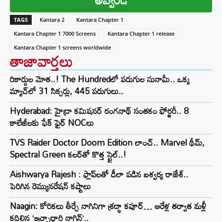
TAGS
Kantara 2
Kantara Chapter 1
Kantara Chapter 1 7000 Screens
Kantara Chapter 1 release
Kantara Chapter 1 screens worldwide
తాజావార్తలు
రికార్డుల మోత..! The Hundredలో పరుగుల సునామీ.. ఒక్క
మ్యాచ్‌లో 31 సిక్సర్లు, 445 పరుగులు..
Hyderabad: హైడ్రా కమిషనర్ రంగనాథ్ సంతకం ఫోర్జరీ.. 8
కాలేజీలకు ఫేక్ ఫైర్ NOCలు
TVS Raider Doctor Doom Edition లాంచ్.. Marvel థీమ్,
Spectral Green కలర్‌తో కొత్త స్టైల్..!
Aishwarya Rajesh : ఫ్లాప్‌లతో డీలా పడిన ఐశ్వర్య రాజేశ్..
పెరిగిన రెమ్యునరేషన్‌ కష్టాలు
Naagin: కోరికలు తీర్చే నాగినిగా శ్రద్ధా కపూర్… ఆరేళ్ల తర్వాత మళ్లీ
కదిలిన ‘ఇచ్ఛాధారి నాగిన్’..