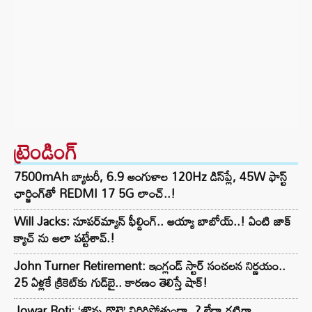
ట్రెండింగ్‌
7500mAh బ్యాటరీ, 6.9 అంగుళాల 120Hz డిస్‌ప్లే, 45W ఫాస్ట్
ఛార్జింగ్‌తో REDMI 17 5G లాంచ్..!
Will Jacks: సూపర్‌మ్యాన్ ఫీల్డింగ్.. అయ్యా బాబోయ్..! ఏంటి జాక్
క్యాచ్ ను అలా పట్టేశావ్.!
John Turner Retirement: ఇంగ్లండ్ స్టార్ సంచలన నిర్ణయం..
25 ఏళ్లకే క్రికెట్‌కు గుడ్‌బై.. కారణం తెలిస్తే షాక్!
Jowar Roti: ‘జొన్న రొట్టె’ విరిగిపోతుందా..? లేదా గట్టిగా