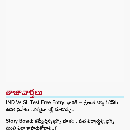
తాజావార్తలు
IND Vs SL Test Free Entry: భారత్ – శ్రీలంక టెస్టు సిరీస్‌కు
ఉచిత ప్రవేశం.. ఎవరైనా వెళ్లి చూడొచ్చు..
Story Board: కమ్మేస్తున్న డ్రగ్స్ భూతం.. మన విద్యార్థుల్ని డ్రగ్స్
నుంచి ఎలా కాపాడుకోవాలి..?