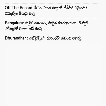
Off The Record: సీఎం సొంత జిల్లాలో టీడీపీకి ఏమైంది?
ఎమ్మెల్యేల తీరుపై చర్చ
Bengaluru: కుళ్లిన మాంసం, పాడైన కూరగాయలు..5-స్టార్
హోటళ్లలో కూడా అదే కంపు..
Dhurandhar : నెట్‌ఫ్లిక్స్‌లో ‘ధురంధర్’ ప్రపంచ రికార్డు..