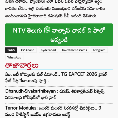
ఓపెన్ చేశారు.. బ్యాంకులు ఎలా వీటిని ఓపెన్ చేస్తున్నాయో అర్థం
కావడం లేదు.. ఉగ్ర లింకులకు సంబంధించి ఎన్ఐఏకు సమాచారం
అందించామని హైదరాబాద్ కమిషనర్ సీవీ ఆనంద్ తెలిపారు.
NTV తెలుగు
వాట్సాప్ ఛానల్ ని ఫాలో
అవ్వండి
TAGS
CV Anand
hyderabad
Investment scams
telegram
WhatsApp
తాజావార్తలు
ఏఐ, ఐటీ కోర్సులకు ఫుల్ డిమాండ్.. TG EAPCET 2026 ఫైనల్
ఫేజ్ సీట్ల కేటాయింపు పూర్తి..
Dhsnudh-Sivakarthikeyan : ధనుష్, శివకార్తికేయన్ సీక్వెల్స్
సినిమాలపై కోలీవుడ్‌లో భారీ హైప్
Terror Modules: జంతర్ మంతర్ నిరసనల్లో టెర్రరిస్ట్‌లు.. 9
మంది పాకిస్థాన్ ఐఎస్ఐ ఉగ్రవాదులు అరెస్ట్