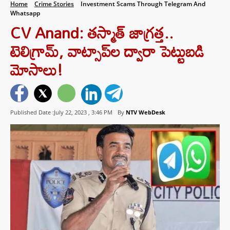
Home
Crime Stories
Investment Scams Through Telegram And
Whatsapp
CV Anand: తస్మాత్ జాగ్రత్త..
టెలిగ్రామ్‌, వాట్సాప్‌ల ద్వారా పెట్టుబడి
మోసాలు!
Published Date :July 22, 2023 ,
3:46 PM
By
NTV WebDesk