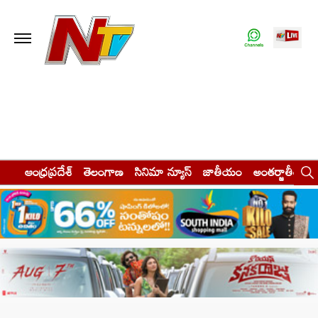
ఆంధ్రప్రదేశ్
తెలంగాణ
సినిమా న్యూస్
జాతీయం
అంతర్జాతీయం