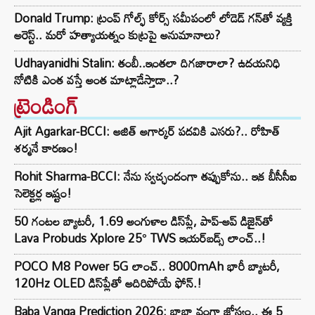
Donald Trump: ట్రంప్ గోల్ఫ్ కోర్స్ సమీపంలో లోడెడ్ గన్‌తో వ్యక్తి
అరెస్ట్.. మరో హత్యాయత్నం కుట్రపై అనుమానాలు?
Udhayanidhi Stalin: తంబీ..ఇంతలా దిగజారాలా? ఉదయనిధి
నోటికి ఎంత వస్తే అంత మాట్లాడేస్తాడా..?
ట్రెండింగ్‌
Ajit Agarkar-BCCI: అజిత్ అగార్కర్ పదవికి ఎసరు?.. రోహిత్
శర్మనే కారణం!
Rohit Sharma-BCCI: నేను స్వచ్ఛందంగా తప్పుకోను.. ఇక బీసీసీఐ
సెలెక్టర్ల ఇష్టం!
50 గంటల బ్యాటరీ, 1.69 అంగుళాల డిస్‌ప్లే, పాప్-అప్ డిజైన్‌తో
Lava Probuds Xplore 25° TWS ఇయర్‌బడ్స్ లాంచ్..!
POCO M8 Power 5G లాంచ్.. 8000mAh భారీ బ్యాటరీ,
120Hz OLED డిస్‌ప్లేతో అదిరిపోయే ఫోన్.!
Baba Vanga Prediction 2026: బాబా వంగా జోస్యం.. ఈ 5