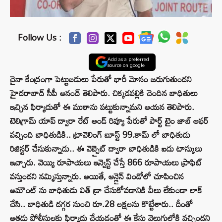
Follow Us :
Add as a preferred
source on google
చైనా కేంద్రంగా పెట్టుబడులు పేరుతో భారీ మోసం జరుగుతుందని
హైదరాబాద్ సీపీ ఆనంద్ తెలిపారు. చిక్కడపల్లికి చెందిన బాధితులు
ఇచ్చిన ఫిర్యాదుతో ఈ ముఠాను పట్టుకున్నామని ఆయన తెలిపారు.
టెలిగ్రామ్ యాప్ ద్వారా రేట్ అండ్ రివ్యూ పేరుతో పార్ట్ టైం జాబ్ ఆఫర్
వచ్చింది బాధితుడికి.. ట్రావెలింగ్ బూస్ట్ 99.కామ్ లో బాధితుడు
రిజిస్టర్ చేసుకున్నాడు.. ఈ వెబ్సైట్ ద్వారా బాధితుడికి ఐదు టాస్కులు
ఇచ్చారు. వెయ్యి రూపాయలు ఇన్వెస్ట్ చేస్తే 866 రూపాయలు ప్రాఫిట్
వస్తుందని నమ్మిస్తున్నారు. అయితే, ఆన్లైన్ విండోలో చూపించిన
అమౌంట్ ను బాధితుడు విత్ డ్రా చేసుకోవడానికి వీలు లేకుండా లాక్
చేసి.. బాధితుడి దగ్గర నుంచి రూ.28 లక్షలను కొట్టేశారు.. దీంతో
అతడు పోలీసులకు ఫిర్యాదు చేయడంతో ఈ కేసు వెలుగులోకి వచ్చిందని