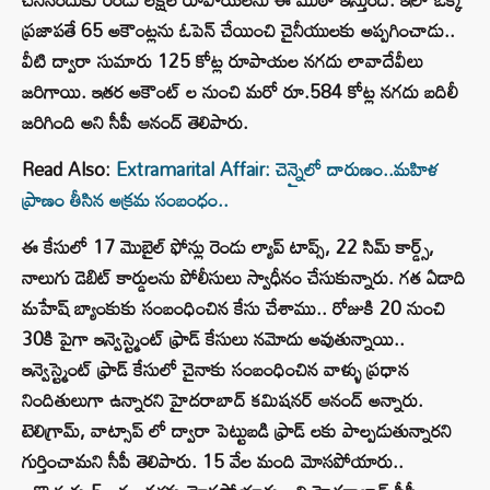
ప్రజాపతే 65 అకౌంట్లను ఓపెన్ చేయించి చైనీయులకు అప్పగించాడు..
వీటి ద్వారా సుమారు 125 కోట్ల రూపాయల నగదు లావాదేవీలు
జరిగాయి. ఇతర అకౌంట్ ల నుంచి మరో రూ.584 కోట్ల నగదు బదిలీ
జరిగింది అని సీపీ ఆనంద్ తెలిపారు.
Read Also:
Extramarital Affair: చెన్నైలో దారుణం..మహిళ
ప్రాణం తీసిన అక్రమ సంబంధం..
ఈ కేసులో 17 మొబైల్ ఫోన్లు రెండు ల్యాప్ టాప్స్, 22 సిమ్ కార్డ్స్,
నాలుగు డెబిట్ కార్డులను పోలీసులు స్వాధీనం చేసుకున్నారు. గత ఏడాది
మహేష్ బ్యాంకుకు సంబంధించిన కేసు చేశాము.. రోజుకి 20 నుంచి
30కి పైగా ఇన్వెస్ట్మెంట్ ఫ్రాడ్ కేసులు నమోదు అవుతున్నాయి..
ఇన్వెస్ట్మెంట్ ఫ్రాడ్ కేసులో చైనాకు సంబంధించిన వాళ్ళు ప్రధాన
నిందితులుగా ఉన్నారని హైదరాబాద్ కమిషనర్ ఆనంద్ అన్నారు.
టెలిగ్రామ్, వాట్సాప్ లో ద్వారా పెట్టుబడి ఫ్రాడ్ లకు పాల్పడుతున్నారని
గుర్తించామని సీపీ తెలిపారు. 15 వేల మంది మోసపోయారు..