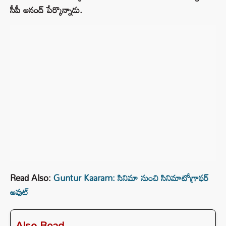
సీపీ ఆనంద్ పేర్కొన్నాడు.
Read Also:
Guntur Kaaram: సినిమా నుంచి సినిమాటోగ్రాఫర్
అవుట్
Also Read