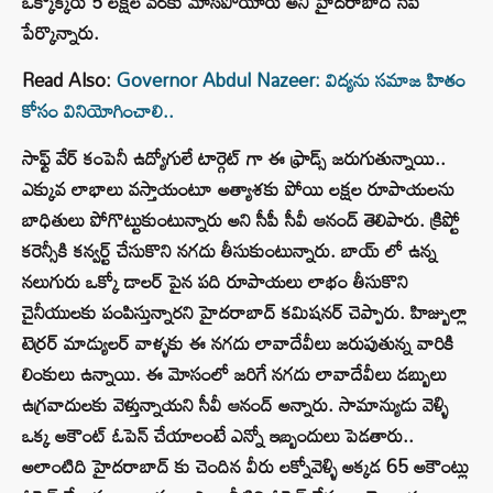
ఒక్కొక్కరు 5 లక్షల వరకు మోసపోయారు అని హైదరాబాద్ సీపీ
పేర్కొన్నారు.
Read Also:
Governor Abdul Nazeer: విద్యను సమాజ హితం
కోసం వినియోగించాలి..
సాఫ్ట్ వేర్ కంపెనీ ఉద్యోగులే టార్గెట్ గా ఈ ఫ్రాడ్స్ జరుగుతున్నాయి..
ఎక్కువ లాభాలు వస్తాయంటూ అత్యాశకు పోయి లక్షల రూపాయలను
బాధితులు పోగొట్టుకుంటున్నారు అని సీపీ సీవీ ఆనంద్ తెలిపారు. క్రిప్టో
కరెన్సీకి కన్వర్ట్ చేసుకొని నగదు తీసుకుంటున్నారు. బాయ్ లో ఉన్న
నలుగురు ఒక్కో డాలర్ పైన పది రూపాయలు లాభం తీసుకొని
చైనీయులకు పంపిస్తున్నారని హైదరాబాద్ కమిషనర్ చెప్పారు. హిజ్బుల్లా
టెర్రర్ మాడ్యులర్ వాళ్ళకు ఈ నగదు లావాదేవీలు జరుపుతున్న వారికి
లింకులు ఉన్నాయి. ఈ మోసంలో జరిగే నగదు లావాదేవీలు డబ్బులు
ఉగ్రవాదులకు వెళ్తున్నాయని సీవీ ఆనంద్ అన్నారు. సామాన్యుడు వెళ్ళి
ఒక్క అకౌంట్ ఓపెన్ చేయాలంటే ఎన్నో ఇబ్బందులు పెడతారు..
అలాంటిది హైదరాబాద్ కు చెందిన వీరు లక్నో‌వెళ్ళి అక్కడ 65 అకౌంట్లు