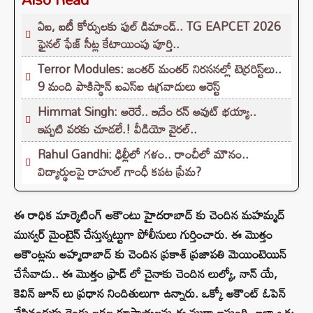
ఏఐ, ఐటీ కోర్సులకు ఫుల్ డిమాండ్.. TG EAPCET 2026
ఫైనల్ ఫేజ్ సీట్ల కేటాయింపు పూర్తి..
Terror Modules: జంతర్ మంతర్ నిరసనల్లో టెర్రరిస్ట్‌లు..
9 మంది పాకిస్థాన్ ఐఎస్ఐ ఉగ్రవాదులు అరెస్ట్
Himmat Singh: అరెరే.. ఇదేం రన్ అవుట్ భయ్యా..
ఇప్పటి వరకు చూడలే.! వీడియో వైరల్..
Rahul Gandhi: ఢిల్లీలో గళం.. రాంచీలో మౌనం..
విద్యార్థులపై రాహుల్ గాంధీ కపట ప్రేమ?
ఈ రాధిక మార్కెటింగ్ అకౌంటు హైదరాబాద్ కు చెందిన మహమ్మద్
మున్వర్ మైంటైన్ చేస్తున్నట్టుగా పోలీసులు గుర్తించారు. ఈ మొత్తం
అకౌంట్లను అహ్మదాబాద్ కు చెందిన ప్రకాశ్ ప్రజాపతి మెయింటెయిన్
చేసేవాడు.. ఈ మొత్తం ఫ్రాడ్ లో చైనాకు చెందిన లుల్యో, నాన్ యే,
కెవిన్ జూన్ లు ప్రధాన నిందితులుగా ఉన్నారు. ఒక్కో అకౌంట్ ఓపెన్
చేసినందుకు రెండు లక్షల రూపాయలను ఈ ముఠా ఇస్తుంది. ఇలా ఒక్క