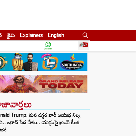
ల్
క్రైమ్
Explainers
English
ాజావార్తలు
nald Trump: మన దగ్గర భారీ ఆయుధ నిల్వ
ి.. ఇరాన్ పేద దేశం.. యుద్ధంపై ట్రంప్ కీలక
కటన