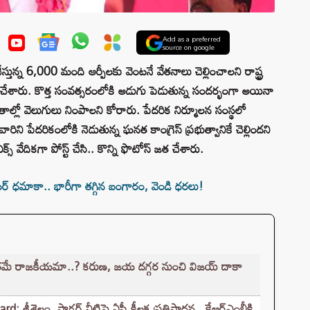
Add as a preferred
source on google
స్తున్న 6,000 మంది ఆర్పీలకు వెంటనే వేతనాలు చెల్లించాలని రాష్ట్ర
డ్ చేశారు. కొత్త సంవత్సరంలోకి అడుగు పెడుతున్న సందర్భంగా అయినా
ీవితాల్లో వెలుగులు నింపాలని కోరారు. పేదరిక నిర్మూలన సంస్థలో
వారిని పేదరికంలోకి నెడుతున్న ఘనత కాంగ్రెస్ ప్రభుత్వానికే చెల్లిందని
వేదికగా పోస్ట్ చేసి.. కొన్ని ఫొటోస్ జత చేశారు.
 ధమాకా.. భారీగా తగ్గిన బంగారం, వెండి ధరలు!
రమే రాజకీయమా..? కరుణ, జయ దగ్గర నుంచి విజయ్ దాకా
్రీశైలం, సాగర్ నీటిపై ఏపీ కీలక ప్రతిపాదన.. కేఆర్ఎంబీకి