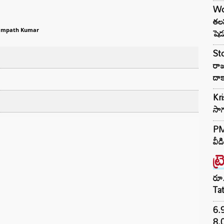
Wo
తలప
షెడ
ampath Kumar
St
రా
దాక
Kr
సాగ
PM 
వీడ
ట్
రూ.
Ta
6.
8,