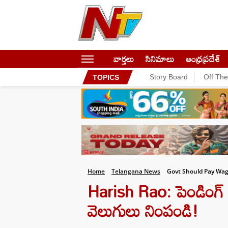
వార్తలు
సినిమాలు
ఆంధ్రప్రదేశ్
Story Board
Off Th
TOPICS
Home
Telangana News
Govt Should Pay Wag
Harish Rao: పెండింగ్ వేత
వెలుగులు నింపండి!