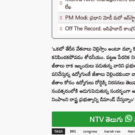
లేఖ
PM Modi: ప్రధాని మోడీ మరో ఇన్‌స్టా
Off The Record: ఆసిఫాబాద్ కాంగ్రెస్‌ల
‘ఒకటో తేదీన వేతనాలు చెల్లిస్తాం అంటూ డబ్బా క
కనిపించకపోవడం శోచనీయం. పట్టణ పేదరిక నిర్
జీతాలు రాక ఇబ్బందులు పడుతున్న వారిని ప్రభుత
పనిచేస్తున్న ఉద్యోగులకే జీతాలు చెల్లించకుండా వా
జీతాల కోసం ఉద్యోగులు రోడ్డెక్కి నిరసనలు తెలుపు
సంవత్సరంలోకి అడుగుపెడుతున్న సందర్భంగా అయిన
నింపాలని రాష్ట్ర ప్రభుత్వాన్ని డిమాండ్ చేస్తున్న
NTV తెలుగు
TAGS
BRS
congress
harish rao
Hari