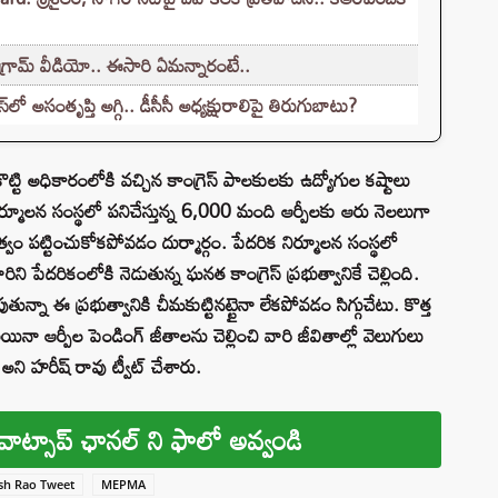
గ్రామ్ వీడియో.. ఈసారి ఏమన్నారంటే..
ో అసంతృప్తి అగ్గి.. డీసీసీ అధ్యక్షురాలిపై తిరుగుబాటు?
ొట్టి అధికారంలోకి వచ్చిన కాంగ్రెస్ పాలకులకు ఉద్యోగుల కష్టాలు
మూలన సంస్థలో పనిచేస్తున్న 6,000 మంది ఆర్పీలకు ఆరు నెలలుగా
్వం పట్టించుకోకపోవడం దుర్మార్గం. పేదరిక నిర్మూలన సంస్థలో
రిని పేదరికంలోకి నెడుతున్న ఘనత కాంగ్రెస్ ప్రభుత్వానికే చెల్లింది.
తున్నా ఈ ప్రభుత్వానికి చీమకుట్టినట్టైనా లేకపోవడం సిగ్గుచేటు. కొత్త
ా ఆర్పీల పెండింగ్ జీతాలను చెల్లించి వారి జీవితాల్లో వెలుగులు
ాం’ అని హరీష్ రావు ట్వీట్ చేశారు.
వాట్సాప్ ఛానల్ ని ఫాలో అవ్వండి
sh Rao Tweet
MEPMA