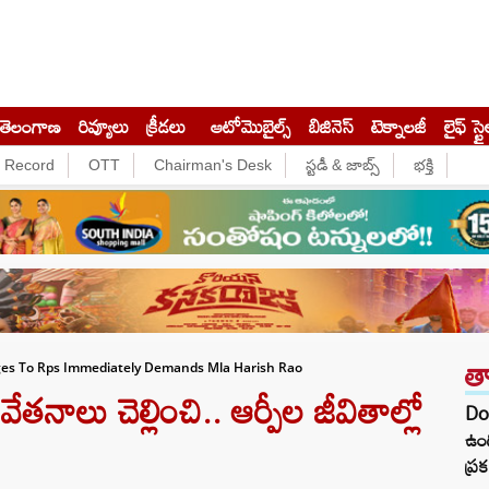
తెలంగాణ
రివ్యూలు
క్రీడలు
ఆటోమొబైల్స్
బిజినెస్‌
టెక్నాలజీ
లైఫ్ స్టై
e Record
OTT
Chairman's Desk
స్టడీ & జాబ్స్
భక్తి
త
es To Rps Immediately Demands Mla Harish Rao
నాలు చెల్లించి.. ఆర్పీల జీవితాల్లో
Do
ఉంద
ప్ర