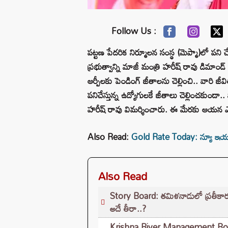
Follow Us :
పట్టణ పేదరిక నిర్మూలన సంస్థ (మెప్మా)లో పని చే
ప్రభుత్వాన్ని మాజీ మంత్రి హరీష్ రావు డిమాం
ఆర్పీలకు పెండింగ్ జీతాలను చెల్లించి.. వారి జ
పనిచేస్తున్న ఉద్యోగులకే జీతాలు చెల్లించకుండా.. 
హరీష్ రావు విమర్శించారు. ఈ మేరకు ఆయన ఎక్స్ 
Also Read:
Gold Rate Today: న్యూ ఇయర్
Also Read
Story Board: తమిళనాడులో ప్రతీకా
అదే తీరా..?
Krishna River Management Board: శ