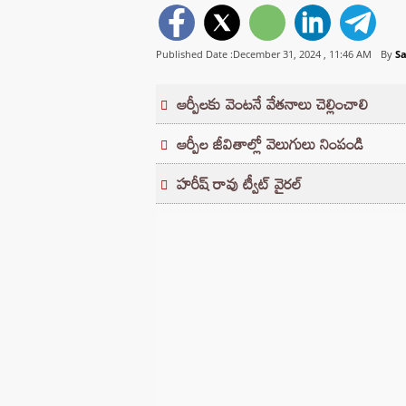
Published Date :December 31, 2024 ,
11:46 AM
By
S
ఆర్పీలకు వెంటనే వేతనాలు చెల్లించాలి
ఆర్పీల జీవితాల్లో వెలుగులు నింపండి
హరీష్ రావు ట్వీట్ వైరల్