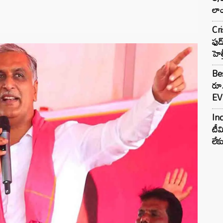
లాం
Cr
ఫుడ
హెల
Bes
రూ
EV 
Inc
టీమ
లే