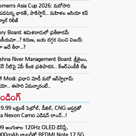
men’s Asia Cup 2026: మరోసారి
డనున్న భారత్, పాకిస్థాన్.. మహిళల ఆసియా కప్
్యూల్ రిలీజ్
ory Board: తమిళనాడులో ప్రతీకారమే
జకీయమా..? కరుణ, జయ దగ్గర నుంచి విజయ్
ా అదే తీరా..?
ishna River Management Board: శ్రీశైలం,
ర్ నీటిపై ఏపీ కీలక ప్రతిపాదన.. కేఆర్ఎంబీకి లేఖ
Modi: ప్రధాని మోడీ మరో ఇన్‌స్టాగ్రామ్
ియో.. ఈసారి ఏమన్నారంటే..
రెండింగ్‌
9.99 లక్షలకే పెట్రోల్, డీజిల్, CNG ఆప్షన్లతో
ta Nexon Camo ఎడిషన్ లాంచ్..!
99 అంగుళాల 120Hz OLED డిస్‌ప్లే,
000mAh బ్యాటరీతో REDMI Note 17 5G