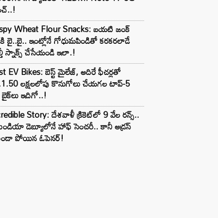
చ్..!
ispy Wheat Flour Snacks: బయటి జంక్
్‌కి బై..బై.. ఇంట్లోనే గోధుమపిండితో కరకరలాడే
్తీ స్నాక్స్ చేసేయండి ఇలా.!
t EV Bikes: బెస్ట్ మైలేజ్, అదిరే ఫీచర్లతో
.1.50 లక్షలలోపు కొనుగోలు చేయగల టాప్-5
బైక్‌లు ఇదిగో..!
redible Story: దేశవాళీ క్రికెట్‌లో 9 వేల రన్స్..
ిండియా డెబ్యూలోనే హాఫ్ సెంచరీ.. కానీ అడ్రస్
కుండా పోయిన ఓపెనర్!