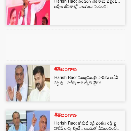
Harish Rao: పెండింగ్ వేతనాలు చెల్లించి..
ఆర్పీల జీవితాల్లో వెలుగులు నింపండి!
#తెలంగాణ
Harish Rao: ముఖ్యమంత్రి సారుకు ఇవేవీ
పట్టవు.. హరీష్‌ రావ్‌ ట్వీట్‌ వైరల్‌..
#తెలంగాణ
Harish Rao: కోమటి రెడ్డి వెంకట రెడ్డి పై
హరీష్‌ రావు ట్విట్‌.. అందులో ఏముందంటే..