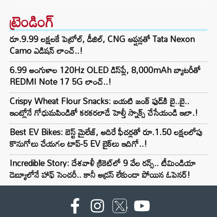
ట్రెండింగ్‌
రూ.9.99 లక్షలకే పెట్రోల్, డీజిల్, CNG ఆప్షన్లతో Tata Nexon
Camo ఎడిషన్ లాంచ్..!
6.99 అంగుళాల 120Hz OLED డిస్‌ప్లే, 8,000mAh బ్యాటరీతో
REDMI Note 17 5G లాంచ్..!
Crispy Wheat Flour Snacks: బయటి జంక్ ఫుడ్‌కి బై..బై..
ఇంట్లోనే గోధుమపిండితో కరకరలాడే హెల్తీ స్నాక్స్ చేసేయండి ఇలా.!
Best EV Bikes: బెస్ట్ మైలేజ్, అదిరే ఫీచర్లతో రూ.1.50 లక్షలలోపు
కొనుగోలు చేయగల టాప్-5 EV బైక్‌లు ఇదిగో..!
Incredible Story: దేశవాళీ క్రికెట్‌లో 9 వేల రన్స్.. టీమిండియా
డెబ్యూలోనే హాఫ్ సెంచరీ.. కానీ అడ్రస్ లేకుండా పోయిన ఓపెనర్!