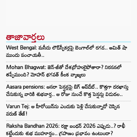
తాజావార్తలు
West Bengal: మసీదు లౌడ్‌స్పీకర్లపై బెంగాల్‌లో రగడ.. అమిత్ షా
ముందు పంచాయతీ..
Mohan Bhagwat: జెన్-జీతో దేశద్రోహులైపోతారా? నిరసనలో
తప్పేముంది? మోహన్ భగవత్ కీలక వ్యాఖ్యలు
Aasara pensions: ఆసరా పెన్షన్లపై బిగ్ అప్‌డేట్.. కొత్తగా దరఖాస్తు
చేసుకున్న వారికి శుభవార్త.. ఆ రోజు నుంచే కొత్త పెన్షన్లు విడుదల..
Varun Tej: ఆ హీరోయిన్‌ను ఎందుకు పెళ్లి చేసుకున్నాడో చెప్పిన
వరుణ్ తేజ్!
Raksha Bandhan 2026: రక్షా బంధన్ 2026 ఎప్పుడు..? రాఖీ
కట్టేందుకు శుభ ముహూర్తం.. గ్రహణం ప్రభావం ఉంటుందా?