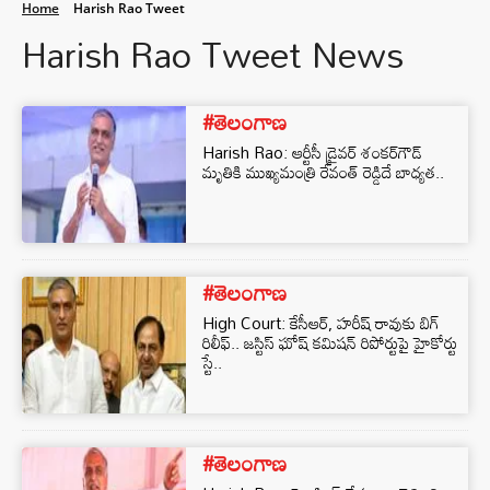
Home
Harish Rao Tweet
Harish Rao Tweet News
#తెలంగాణ
Harish Rao: ఆర్టీసీ డ్రైవర్ శంకర్‌గౌడ్
మృతికి ముఖ్యమంత్రి రేవంత్ రెడ్డిదే బాధ్యత..
#తెలంగాణ
High Court: కేసీఆర్, హరీష్ రావుకు బిగ్
రిలీఫ్.. జస్టిస్ ఘోష్ కమిషన్ రిపోర్టుపై హైకోర్టు
స్టే..
#తెలంగాణ