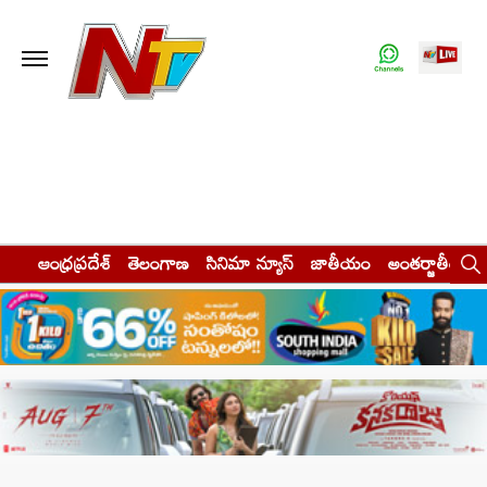
ఆంధ్రప్రదేశ్
తెలంగాణ
సినిమా న్యూస్
జాతీయం
అంతర్జాతీయం