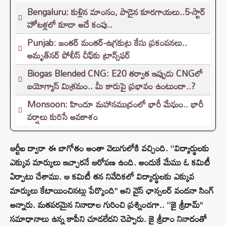
Bengaluru: కుళ్లిన మాంసం, పాడైన కూరగాయలు..5-స్టార్
హోటళ్లలో కూడా అదే కంపు..
Punjab: జంతర్ మంతర్-ఉగ్రకుట్ర కేసు ప్రకంపనలు..
అమృత్‌సర్ పోలీస్ చీఫ్‌కు ట్రాన్స్‌ఫర్
Biogas Blended CNG: E20 తర్వాత ఇప్పుడు CNGలో
బయోగ్యాస్ మిశ్రమం.. మీ కారుపై ప్రభావం ఉంటుందా..?
Monsoon: హిందూ మహాసముద్రంలో భారీ మేఘం.. భారీ
వర్షాలు కురిసే అవకాశం
ఆర్టీఐ ద్వారా ఈ బాగోతం అంతా వెలుగులోకి వచ్చింది. ‘‘విద్యార్థులకు
ఎక్కువ మార్కులు ఇచ్చారనే ఆరోపణ ఉంది. అందుకే మేము ఓ కమిటీ
ఏర్పాటు చేశాము. ఆ కమిటీ తన నివేదికలో విద్యార్థులకు ఎక్కువ
మార్కులు కేటాయించినట్లు పేర్కొంది’’ అని వైస్ ఛాన్సలర్ వందనా సింగ్
అన్నారు. మతపరమైన నినాదాల గురించి ప్రశ్నించగా.. ‘‘జై శ్రీరామ్’’
సమాధానాలు ఉన్న కాపీని చూడలేదని చెప్పారు. జై శ్రీరాం నినాదంతో