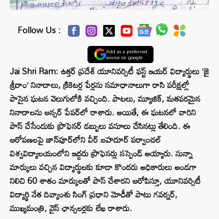
Follow Us :
Add as a preferred
source on google
Jai Shri Ram: ఉత్తర్ ‌ప్రదేశ్ యూనివర్సిటీ ఫస్ట్ ఇయర్ విద్యార్థులు ‘జై
శ్రీరాం’ నినాదాలు, క్రికెటర్ల పేర్లను సమాధానాలుగా రాసి పరీక్షల్లో
పాసైన ఘటన వెలుగులోకి వచ్చింది. పాటలు, మ్యూజిక్, మతపరమైన
నినాదాలను ఆన్సర్ పేపర్‌లో రాశారు. అయితే, ఈ ఘటనలో వారిని
పాస్ చేసేందుకు ప్రొఫెసర్ డబ్బులు వసూలు చేసినట్లు తేలింది. ఈ
ఆరోపణలపై జాన్‌పూర్‌లోని వీర్ బహదూర్ పర్వాంచల్
విశ్వవిద్యాలయంలోని ఇద్దరు ప్రొఫెసర్లు సస్పెండ్ అయ్యారు. సున్నా
మార్కులు వచ్చిన విద్యార్థులకు కూడా కొందరు అధికారులు అండగా
నిలిచి 60 శాతం మార్కులతో పాస్ చేశారని ఆరోపిస్తూ, యూనివర్సిటీ
విద్యార్థి నేత దివ్యాంశు సింగ్ ప్రధాని మోడీతో పాటు గవర్నర్,
ముఖ్యమంత్రి, వైస్ ఛాన్సలర్లకు లేఖ రాశారు.