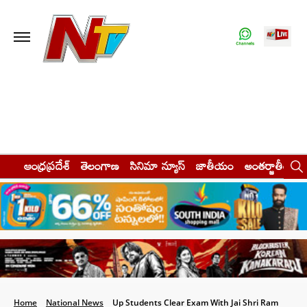
ఆంధ్రప్రదేశ్
తెలంగాణ
సినిమా న్యూస్
జాతీయం
అంతర్జాతీయం
Home
National News
Up Students Clear Exam With Jai Shri Ram