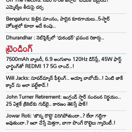
ఎమ్మెల్యేల తీరుపై చర్చ
Bengaluru: కుళ్లిన మాంసం, పాడైన కూరగాయలు..5-స్టార్
హోటళ్లలో కూడా అదే కంపు..
Dhurandhar : నెట్‌ఫ్లిక్స్‌లో ‘ధురంధర్’ ప్రపంచ రికార్డు..
ట్రెండింగ్‌
7500mAh బ్యాటరీ, 6.9 అంగుళాల 120Hz డిస్‌ప్లే, 45W ఫాస్ట్
ఛార్జింగ్‌తో REDMI 17 5G లాంచ్..!
Will Jacks: సూపర్‌మ్యాన్ ఫీల్డింగ్.. అయ్యా బాబోయ్..! ఏంటి జాక్
క్యాచ్ ను అలా పట్టేశావ్.!
John Turner Retirement: ఇంగ్లండ్ స్టార్ సంచలన నిర్ణయం..
25 ఏళ్లకే క్రికెట్‌కు గుడ్‌బై.. కారణం తెలిస్తే షాక్!
Jowar Roti: ‘జొన్న రొట్టె’ విరిగిపోతుందా..? లేదా గట్టిగా
అవుతుందా.? ఇలా చేస్తే మెత్తగా, బాగా పొంగే రొట్టెలు గ్యారెంటీ.!