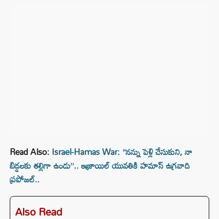
Read Also:
Israel-Hamas War: “నన్ను పెళ్లి చేసుకుని, నా
బిడ్డలకు తల్లిగా ఉండు”.. ఇజ్రాయిల్ యువతికి హమాస్ ఉగ్రవాది
ప్రపోజల్..
Also Read