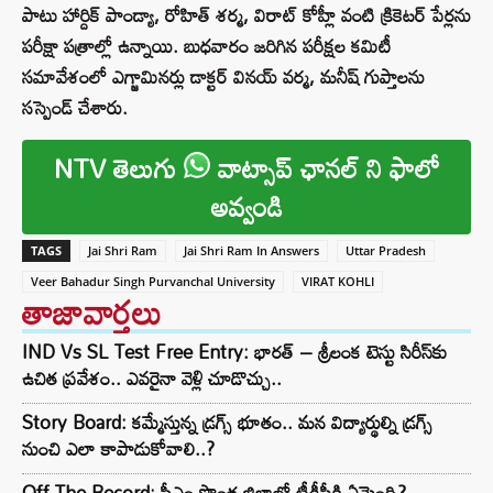
పాటు హార్దిక్ పాండ్యా, రోహిత్ శర్మ, విరాట్ కోహ్లీ వంటి క్రికెటర్ పేర్లను
పరీక్షా పత్రాల్లో ఉన్నాయి. బుధవారం జరిగిన పరీక్షల కమిటీ
సమావేశంలో ఎగ్జామినర్లు డాక్టర్ వినయ్ వర్మ, మనీష్ గుప్తాలను
సస్పెండ్ చేశారు.
NTV తెలుగు
వాట్సాప్ ఛానల్ ని ఫాలో
అవ్వండి
TAGS
Jai Shri Ram
Jai Shri Ram In Answers
Uttar Pradesh
Veer Bahadur Singh Purvanchal University
VIRAT KOHLI
తాజావార్తలు
IND Vs SL Test Free Entry: భారత్ – శ్రీలంక టెస్టు సిరీస్‌కు
ఉచిత ప్రవేశం.. ఎవరైనా వెళ్లి చూడొచ్చు..
Story Board: కమ్మేస్తున్న డ్రగ్స్ భూతం.. మన విద్యార్థుల్ని డ్రగ్స్
నుంచి ఎలా కాపాడుకోవాలి..?
Off The Record: సీఎం సొంత జిల్లాలో టీడీపీకి ఏమైంది?