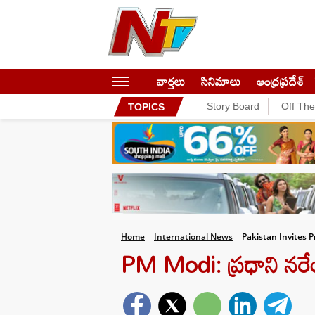
వార్తలు
సినిమాలు
ఆంధ్రప్రదేశ్
Story Board
Off Th
TOPICS
Home
International News
Pakistan Invites 
PM Modi: ప్రధాని నరేంద