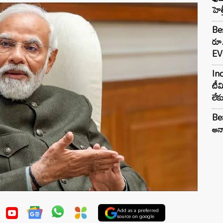
హెల
Bes
రూ
EV 
Inc
టీమ
లే
Bea
అన్న
Add as a preferred
source on google