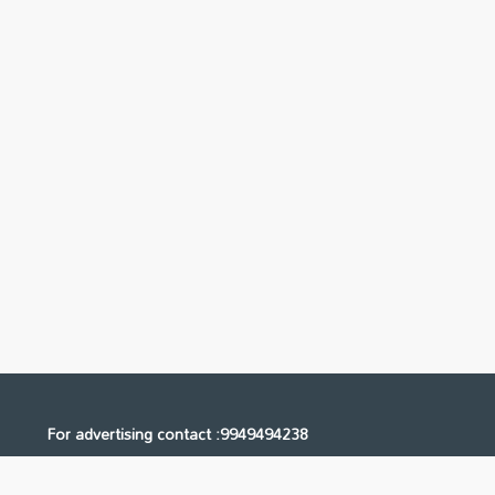
For advertising contact :9949494238
Email: digital@ntvnetwork.com