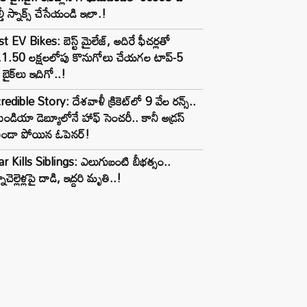
్తీ స్నాక్స్ చేసేయండి ఇలా.!
t EV Bikes: బెస్ట్ మైలేజ్, అదిరే ఫీచర్లతో
.1.50 లక్షలలోపు కొనుగోలు చేయగల టాప్-5
బైక్‌లు ఇదిగో..!
redible Story: దేశవాళీ క్రికెట్‌లో 9 వేల రన్స్..
ిండియా డెబ్యూలోనే హాఫ్ సెంచరీ.. కానీ అడ్రస్
కుండా పోయిన ఓపెనర్!
r Kills Siblings: ఎలుగుబంటి బీభత్సం..
ాచెల్లెళ్లపై దాడి, ఇద్దరి మృతి..!