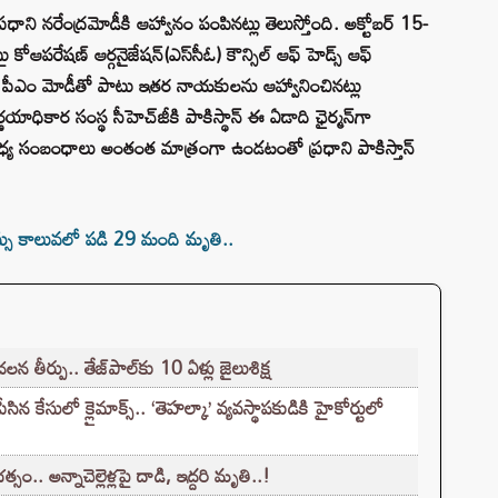
ని నరేంద్రమోడీకి ఆహ్వానం పంపినట్లు తెలుస్తోంది. అక్టోబర్ 15-
కోఆపరేషణ్ ఆర్గనైజేషన్(ఎస్‌సీఓ) కౌన్సిల్ ఆఫ్ హెడ్స్ ఆఫ్
తాన్ పీఎం మోడీతో పాటు ఇతర నాయకులను ఆహ్వానించినట్లు
యాధికార సంస్థ సీహెచ్‌జీకి పాకిస్థాన్ ఈ ఏడాది ఛైర్మన్‌గా
 మధ్య సంబంధాలు అంతంత మాత్రంగా ఉండటంతో ప్రధాని పాకిస్తాన్
్సు కాలువలో పడి 29 మంది మృతి..
ీర్పు.. తేజ్‌పాల్‌కు 10 ఏళ్లు జైలుశిక్ష
ేసులో క్లైమాక్స్.. ‘తెహల్కా’ వ్యవస్థాపకుడికి హైకోర్టులో
.. అన్నాచెల్లెళ్లపై దాడి, ఇద్దరి మృతి..!