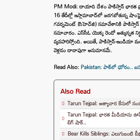
PM Modi: దాయాది దేశం పాకిస్తాన్ భారత ప్రధా
16 తేదీల్లో ఇస్లామాబాద్‌లో జరగబోతున్న షాంఘై 
గవర్నమెంట్ (సిహెచ్‌జి) సమావేశానికి పాకిస్
సమాచారం. ఎస్‌సీఓ యొక్క రెండో అత్యున్నత నిర్ణ
వ్యవహరిస్తోంది. అయితే, పాకిస్తాన్-ఇండియా
వెళ్లడం దాదాపుగా అనుమానమే.
Read Also:
Pakistan: పాక్‌లో ఘోరం.. బస
Also Read
Tarun Tejpal: అత్యాచార కేసులో సంచలన త
Tarun Tejpal: భారత మీడియాను ఊపేసిన క
బిగ్ షాక్..
Bear Kills Siblings: ఎలుగుబంటి బీభత్సం