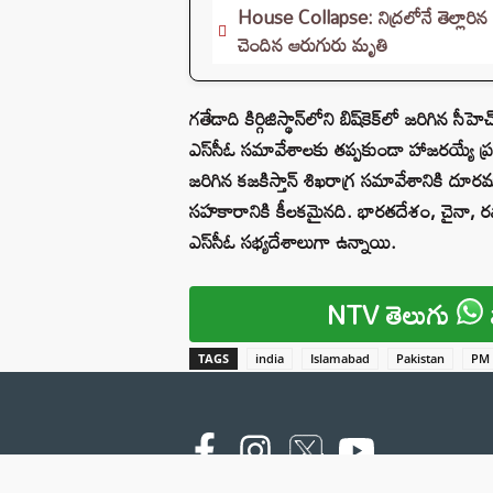
House Collapse: నిద్రలోనే తెల్లారిన
చెందిన ఆరుగురు మృతి
గతేడాది కిర్గిజిస్థాన్‌లోని బిష్‌కెక్‌లో జరిగి
ఎస్‌సీఓ సమావేశాలకు తప్పకుండా హాజరయ్యే ప
జరిగిన కజకిస్తాన్ శిఖరాగ్ర సమావేశానికి దూ
సహకారానికి కీలకమైనది. భారతదేశం, చైనా, రష్యా, పాకి
ఎస్‌సీఓ సభ్యదేశాలుగా ఉన్నాయి.
NTV తెలుగు
TAGS
india
Islamabad
Pakistan
PM