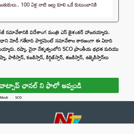
 బతుకులు.. 100 ఏళ్ల నాటి ఇల్లు కూలి ఒకే కుటుంబానికి
న సీహెచ్‌జీ సమావేశానికి విదేశాంగ మంత్రి ఎస్ జైశంకర్ హాజరయ్యారు.
్రధాని మోడీ గతేడాది పార్లమెంట్ సమావేశాల కారణంగా ఈ ఏడాది
రమయ్యారు. రష్యా, చైనా నేతృత్వంలోని SCO ప్రాంతీయ భద్రత మరియు
స్తాన్, కజకిస్తాన్, కిర్గిజ్‌స్తాన్, తజకిస్తాన్, ఉజ్బెకిస్తాన్‌లు
వాట్సాప్ ఛానల్ ని ఫాలో అవ్వండి
 Modi
SCO