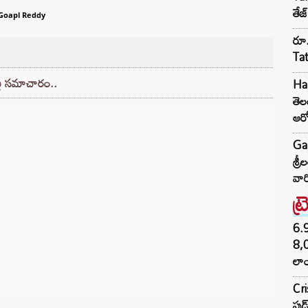
తేజ
Goapl Reddy
రూ.
Ta
్లు సమాచారం..
Har
తె
ఆర
Ga
శ్ర
వార
ట్
6.
8,
లాం
Cr
ఫుడ