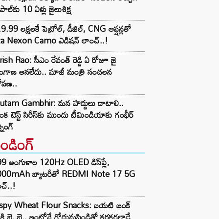
్‌పాల్‌కు 10 ఏళ్లు జైలుశిక్ష
9.99 లక్షలకే పెట్రోల్, డీజిల్, CNG ఆప్షన్లతో
ta Nexon Camo ఎడిషన్ లాంచ్..!
ish Rao: సీఎం రేవంత్ రెడ్డి ఏ రోజూ జై
లంగాణ అనలేదు.. మాజీ మంత్రి సంచలన
ోపణ..
utam Gambhir: మన హద్దులు దాటాలి..
ీలంక టెస్ట్ సిరీస్‌కు ముందు టీమిండియాకు గంభీర్
్నింగ్
రెండింగ్‌
99 అంగుళాల 120Hz OLED డిస్‌ప్లే,
000mAh బ్యాటరీతో REDMI Note 17 5G
చ్..!
ispy Wheat Flour Snacks: బయటి జంక్
్‌కి బై..బై.. ఇంట్లోనే గోధుమపిండితో కరకరలాడే