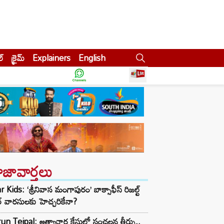
ల్
క్రైమ్
Explainers
English
ాజావార్తలు
r Kids: ‘శ్రీనివాస మంగాపురం’ బాక్సాఫీస్ రిజల్ట్
ార్ వారసులకు హెచ్చరికేనా?
un Tejpal: అత్యాచార కేసులో సంచలన తీర్పు..