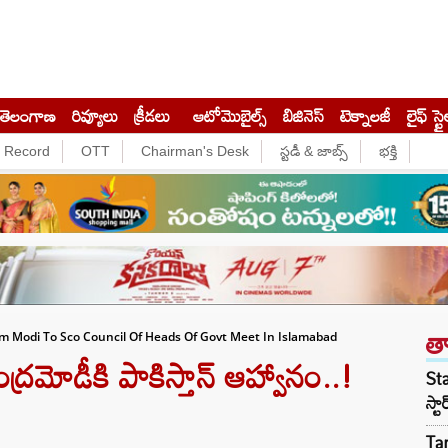
తెలంగాణ
రివ్యూలు
క్రీడలు
ఆటోమొబైల్స్
బిజినెస్‌
టెక్నాలజీ
లైఫ్ స్టై
e Record
OTT
Chairman's Desk
స్టడీ & జాబ్స్
భక్తి
త
Pm Modi To Sco Council Of Heads Of Govt Meet In Islamabad
్రమోడీకి పాకిస్తాన్ ఆహ్వానం..!
Sta
స్ట
Tar