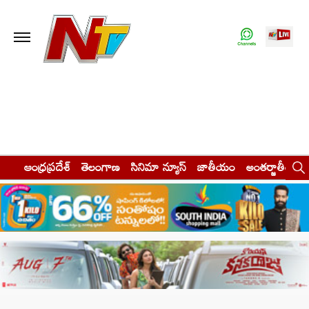
ఆంధ్రప్రదేశ్
తెలంగాణ
సినిమా న్యూస్
జాతీయం
అంతర్జాతీయం