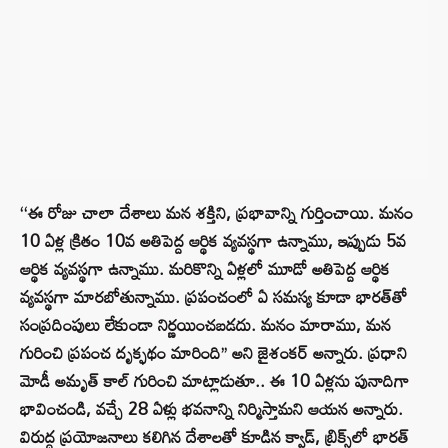
‘‘ఈ రోజు చాలా దేశాలు మన శక్తిని, ప్రభావాన్ని గుర్తించాయి. మనం
10 ఏళ్ల క్రితం 10వ అతిపెద్ద ఆర్థిక వ్యవస్థగా ఉన్నాము, ఇప్పుడు 5వ
ఆర్థిక వ్యవస్థగా ఉన్నాము. మరికొన్ని ఏళ్లలో మూడో అతిపెద్ద ఆర్థిక
వ్యవస్థగా మారబోతున్నాము. ప్రపంచంలో ఏ సమస్య కూడా భారత్‌తో
సంప్రదింపులు లేకుండా నిర్ణయించబడదు. మనం మారాము, మన
గురించి ప్రపంచ దృక్ఫథం మారింది’’ అని జైశంకర్ అన్నారు. ప్రధాని
మోడీ అమృత్ కాల్ గురించి మాట్లాడుతూ.. ఈ 10 ఏళ్లను పునాదిగా
భావించండి, వచ్చే 28 ఏళ్లు భవనాన్ని నిర్మిస్తామని ఆయన అన్నారు.
విరుద్ధ ప్రయోజనాలు కలిగిన దేశాలతో కూడిన క్వాడ్, బ్రిక్స్‌లో భారత్