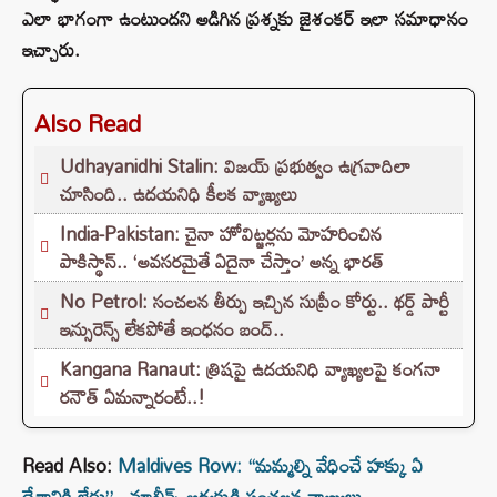
ఎలా భాగంగా ఉంటుందని అడిగిన ప్రశ్నకు జైశంకర్ ఇలా సమాధానం
ఇచ్చారు.
Also Read
Udhayanidhi Stalin: విజయ్ ప్రభుత్వం ఉగ్రవాదిలా
చూసింది.. ఉదయనిధి కీలక వ్యాఖ్యలు
India-Pakistan: చైనా హోవిట్జర్లను మోహరించిన
పాకిస్థాన్.. ‘అవసరమైతే ఏదైనా చేస్తాం’ అన్న భారత్
No Petrol: సంచలన తీర్పు ఇచ్చిన సుప్రీం కోర్టు.. థర్డ్ పార్టీ
ఇన్సురెన్స్ లేకపోతే ఇంధనం బంద్..
Kangana Ranaut: త్రిషపై ఉదయనిధి వ్యాఖ్యలపై కంగనా
రనౌత్ ఏమన్నారంటే..!
Read Also:
Maldives Row: “మమ్మల్ని వేధించే హక్కు ఏ
దేశానికి లేదు”.. మాల్దీవ్స్ అధ్యక్షుడి సంచలన వ్యాఖ్యలు..