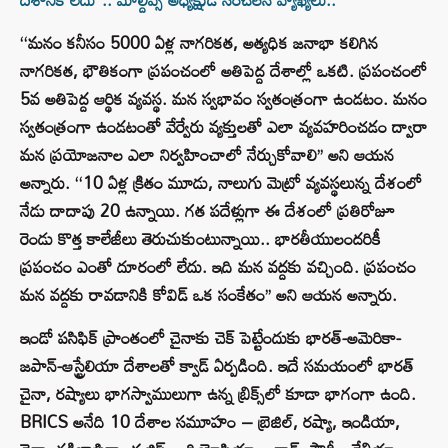
‘‘మనం కనీసం 5000 ఏళ్ల నాగరికత, అత్యధిక జనాభా కలిగిన
నాగరికత, భౌతికంగా ప్రపంచంలో అతిపెద్ద దేశాల్లో ఒకటి. ప్రపంచంలో
5వ అతిపెద్ద ఆర్థిక వ్యవస్థ. మన స్వభావం స్వతంత్రంగా ఉండటం. మనం
స్వతంత్రంగా ఉండటంతో వేర్వేరు వ్యక్తులతో ఎలా వ్యవహరించడం ద్వారా
మన ప్రయోజనాల ఎలా నిర్వహించాలో నేర్చుకోవాలి’’ అని ఆయన
అన్నారు. ‘‘10 ఏళ్ల క్రితం మూడు, నాలుగు మెట్రో వ్యవస్థలున్న దేశంలో
నేడు దాదాపు 20 ఉన్నాయి. గత పదేళ్లుగా ఈ దేశంలో ప్రతిరోజూ
రెండు కొత్త కాలేజీలు తెరుచుకుంటున్నాయి.. భారతీయులందరికీ
ప్రపంచం ఎంతో దూరంలో లేదు. ఇది మన వద్దకు వచ్చింది. ప్రపంచం
మన వద్దకు రావడానికి కోవిడ్ ఒక సంకేతం’’ అని ఆయన అన్నారు.
ఇండో పసిఫిక్ ప్రాంతంలో చైనాకు చెక్ పెట్టేందుకు భారత్-అమెరికా-
జపాన్-ఆస్ట్రేలియా దేశాలతో క్వాడ్ ఏర్పడింది. ఇదే సమయంలో భారత్
చైనా, రష్యాలు భాగస్వాములుగా ఉన్న బ్రిక్స్‌లో కూడా భాగంగా ఉంది.
BRICS అనేది 10 దేశాల సమూహం – బ్రెజిల్, రష్యా, ఇండియా,