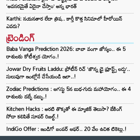
‘అవసరమైతే ఏదైనా చేస్తాం’ అన్న భారత్
Karthi: నయనతార లేదా త్రిష.. కార్తీ కొత్త సినిమాలో హీరోయిన్
ఎవరు?
ట్రెండింగ్‌
Baba Vanga Prediction 2026: బాబా వంగా జోస్యం.. ఈ 5
రాశులకు కోటీశ్వర యోగం.!
Jowar Dry Fruits Laddu: ప్రోటీన్ రిచ్ ‘జొన్న డ్రై ఫ్రూప్ట్స్ లడ్డు’..
సులువుగా ఇంట్లోనే చేసేయండి ఇలా..!
Zodiac Predictions : ఆగస్టు 5న బుధ-గురు మహాయోగం.. ఈ 4
రాశులకు డబ్బే డబ్బు.!
Kitchen Hacks : అరటి తొక్కతో ఈ మ్యాజిక్ తెలుసా? బేకింగ్
సోడా కలిపితే సూపర్ రిజల్ట్.!
IndiGo Offer : ఇండిగో బంపర్ ఆఫర్.. 20 వేల ఉచిత టికెట్లు.!