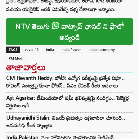
చైనా, దక్షిణాఫ్రికా, ఈజిప్ట్, ఇథియోపియా, ఇరాన్, సౌదీ అరేబియా
మరియు యునైటెడ్ అరబ్ ఎమిరేట్స్ సభ్య దేశాలుగా ఉన్నాయి.
NTV తెలుగు
వాట్సాప్ ఛానల్ ని ఫాలో
అవ్వండి
TAGS
covid-19
india
India Power
Indian economy
PM Modi
తాజావార్తలు
CM Revanth Reddy: పోలీస్ ఉద్యోగ పరీక్షలపై ప్రత్యేక నిఘా..
కోచింగ్ సెంటర్లపై కూడా ఫోకస్.. సీఎం రేవంత్ కీలక ఆదేశాలు
Ajit Agarkar: టీమిండియాలో షమీ భవిష్యత్తుపై సందిగ్ధం.. సెలెక్టర్ల
నిర్ణయం ఇదే
Udhayanidhi Stalin: విజయ్ ప్రభుత్వం ఉగ్రవాదిలా చూసింది..
ఉదయనిధి కీలక వ్యాఖ్యలు
India-Pakistan: చైనా హోవిట్జర్లను మోహరించిన పాకిస్థాన్..