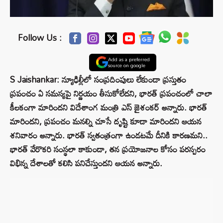
Follow Us :
Add as a preferred
source on google
S Jaishankar: న్యూఢిల్లీలో సంప్రదింపులు లేకుండా ప్రస్తుతం
ప్రపంచం ఏ సమస్యపై నిర్ణయం తీసుకోలేదని, భారత్ ప్రపంచంలో చాలా
కీలకంగా మారిందని విదేశాంగ మంత్రి ఎస్ జైశంకర్ అన్నారు. భారత్
మారిందని, ప్రపంచం మనల్ని చూసే దృష్టి కూడా మారిందని ఆయన
శనివారం అన్నారు. భారత్ స్వతంత్రంగా ఉండటమే దీనికి కారణమని..
భారత్ వేరొకరి సంస్థలా కాకుండా, తన ప్రయోజనాల కోసం పరస్పరం
విభిన్న దేశాలతో కలిసి పనిచేస్తుందని ఆయన అన్నారు.