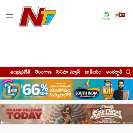
ఆంధ్రప్రదేశ్
తెలంగాణ
సినిమా న్యూస్
జాతీయం
అంతర్జాతీయం