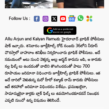
Follow Us :
Add as a preferred
source on google
Allu Arjun and Kalyan Ramలకు హైదరాబాద్ ట్రాఫిక్ పోలీసులు
షాక్ ఇచ్చారు. శనివారం జూబ్లీహిల్స్ రోడ్ నంబరు 36లోని నీరూస్
చౌరస్తాలో వాహనాల తనిఖీలు నిర్వహించారు ట్రాఫిక్ పోలీసులు. అదే
సమయంలో అటు నుంచి వెళ్తున్న అల్లు అర్జున్ కారును ఆపి, ఆ కారుకు
నల్ల ఫిల్మ్ లు ఉండడంతో వాటిని తొలగించడంతో పాటు 700
రూపాయల జరిమానా విధించారు జూబ్లీహిల్స్ ట్రాఫిక్ పోలీసులు. ఇక
అదే దారిలో వెళుతున్న మరో హీరో కళ్యాణ్ రామ్ కారుకు పోలీసులు
ఇదే తరహాలో జరిమానా విధించడం విశేషం. ప్రముఖులైనా,
సామాన్యులైనా కార్లకు బ్లాక్ ఫిల్మ్ లు ఉపయోగించకూడదనే నిబంధన
ఎప్పటి నుంచో ఉన్న విషయం తెలిసిందే.