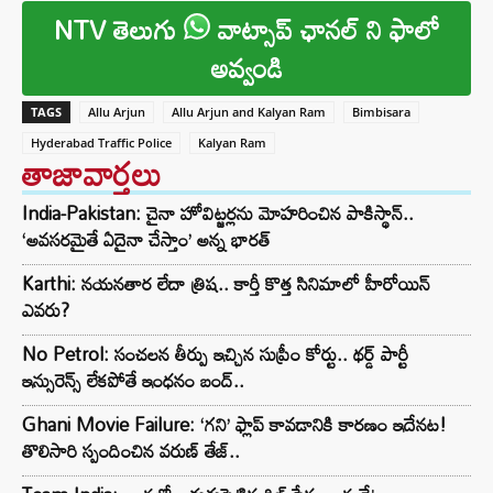
NTV తెలుగు
వాట్సాప్ ఛానల్ ని ఫాలో
అవ్వండి
TAGS
Allu Arjun
Allu Arjun and Kalyan Ram
Bimbisara
Hyderabad Traffic Police
Kalyan Ram
తాజావార్తలు
India-Pakistan: చైనా హోవిట్జర్లను మోహరించిన పాకిస్థాన్..
‘అవసరమైతే ఏదైనా చేస్తాం’ అన్న భారత్
Karthi: నయనతార లేదా త్రిష.. కార్తీ కొత్త సినిమాలో హీరోయిన్
ఎవరు?
No Petrol: సంచలన తీర్పు ఇచ్చిన సుప్రీం కోర్టు.. థర్డ్ పార్టీ
ఇన్సురెన్స్ లేకపోతే ఇంధనం బంద్..
Ghani Movie Failure: ‘గని’ ఫ్లాప్‌ కావడానికి కారణం ఇదేనట!
తొలిసారి స్పందించిన వరుణ్ తేజ్..