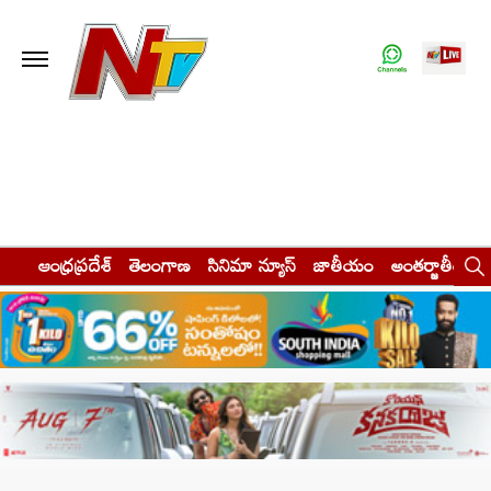
ఆంధ్రప్రదేశ్
తెలంగాణ
సినిమా న్యూస్
జాతీయం
అంతర్జాతీయం