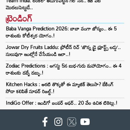
Team India: లంకలో అడుగుపెట్టిన గిల్ సేన.. ఇక వేట
మొదలుపెట్టుడే..
ట్రెండింగ్‌
Baba Vanga Prediction 2026: బాబా వంగా జోస్యం.. ఈ 5
రాశులకు కోటీశ్వర యోగం.!
Jowar Dry Fruits Laddu: ప్రోటీన్ రిచ్ ‘జొన్న డ్రై ఫ్రూప్ట్స్ లడ్డు’..
సులువుగా ఇంట్లోనే చేసేయండి ఇలా..!
Zodiac Predictions : ఆగస్టు 5న బుధ-గురు మహాయోగం.. ఈ 4
రాశులకు డబ్బే డబ్బు.!
Kitchen Hacks : అరటి తొక్కతో ఈ మ్యాజిక్ తెలుసా? బేకింగ్
సోడా కలిపితే సూపర్ రిజల్ట్.!
IndiGo Offer : ఇండిగో బంపర్ ఆఫర్.. 20 వేల ఉచిత టికెట్లు.!