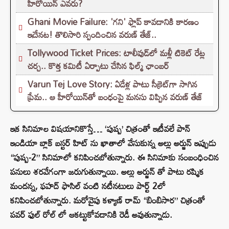
హీరోయిన్ ఎవరు?
Ghani Movie Failure: 'గని' ఫ్లాప్‌ కావడానికి కారణం
ఇదేనట! తొలిసారి స్పందించిన వరుణ్ తేజ్..
Tollywood Ticket Prices: టాలీవుడ్‌లో మళ్లీ టికెట్‌ రేట్ల
చర్చ.. కొత్త కమిటీ ఏర్పాటు చేసిన ఫిల్మ్‌ ఛాంబర్‌
Varun Tej Love Story: ఏడేళ్ల పాటు సీక్రెట్‌గా సాగిన
ప్రేమ.. ఆ హీరోయిన్‌తో బంధంపై మనసు విప్పిన వరుణ్ తేజ్
ఇక సినిమాల విషయానికొస్తే… ‘పుష్ప’ చిత్రంతో ఇటీవలే పాన్
ఇండియా బ్లాక్ బస్టర్ హిట్ ను ఖాతాలో వేసుకున్న అల్లు అర్జున్ ఇప్పుడు
“పుష్ప-2” సినిమాలో కనిపించబోతున్నారు. ఈ సినిమాకు సంబంధించిన
పనులు శరవేగంగా జరుగుతున్నాయి. అల్లు అర్జున్ తో పాటు రష్మిక
మందన్న, ఫహద్ ఫాసిల్ వంటి నటీనటులు పార్ట్ 2లో
కనిపించబోతున్నారు. మరోవైపు కళ్యాణ్ రామ్ “బింబిసార” చిత్రంతో
పవర్ ఫుల్ రోల్ లో ఆకట్టుకోవడానికి రెడీ అవుతున్నాడు.