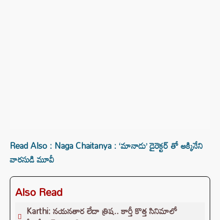
Read Also : Naga Chaitanya : ‘మానాడు’ డైరెక్టర్ తో అక్కినేని
వారసుడి మూవీ
Also Read
Karthi: నయనతార లేదా త్రిష.. కార్తీ కొత్త సినిమాలో