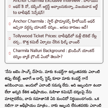
Anchor Charmila Exclusive Interview : హీరోయిన్
ఆఫర్'కి నో, డబ్బింగ్ ఆర్టిస్ట్ అవ్వాలనుకున్నా..విజయవాడ ఆర్జే
to టాలీవుడ్ సెన్సేషన్!
Anchor Charmila : స్టార్ ప్రొడ్యూసర్స్ హీరోయిన్ ఆఫర్
ఇచ్చినా వద్దన్న యాంకర్ చర్మిల.. అసలు కారణం ఇదే!
Tollywood Ticket Prices: టాలీవుడ్‌లో మళ్లీ టికెట్‌ రేట్ల
చర్చ.. కొత్త కమిటీ ఏర్పాటు చేసిన ఫిల్మ్‌ ఛాంబర్‌
Charmila Nalluri Background : ట్రెండింగ్ యాంకర్
చర్మిల బ్యాక్ గ్రౌండ్ ఏంటో తెలుసా?
‘నేను ఐటెం సాంగ్స్ చేసాను. మాకు కంఫర్ట్‌గా ఉన్నంతవరకు ఎలాంటి
తప్పు లేనట్టే, అలాగే ఆ డాన్స్ స్టెప్స్ కూడా మాకు కంఫర్ట్ గానే
అనిపించాయి. అందులో ఎలాంటి సమస్య లేదు. అది ఇబ్బందిగా ఉందా
లేదా అన్నది కేతిక అభిప్రాయం. మహిళా కమిషన్ చర్యలపై నేను
మాట్లాడలేను, వారు సమాజానికి ఏది మంచిదో నిర్ణయించగలరు. ఒక
నటిగా నా అభిప్రాయం మాత్రం.. నాకు ఇబ్బంది లేనంతవరకు ఎలాంటి