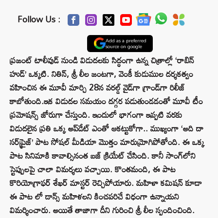
Follow Us :
Add as a preferred
source on google
ప్రజంట్ టాలీవుడ్ నుండి విడుదలకు సిద్ధంగా ఉన్న చిత్రాల్లో ‘రాబిన్
హుడ్’ ఒక్కటి. నితిన్, శ్రీ లీల జంటగా, వెంకీ కుడుముల దర్శకత్వం
వహించిన ఈ మూవీ మార్చి 28న వరల్డ్ వైడ్‌గా గ్రాండ్‌గా రిలీజ్
కాబోతుంది.ఇక విడుదల సమయం దగ్గర పడుతుండడంతో మూవీ టీం
ప్రమోషన్స్ జోరుగా చేస్తుంది. ఇందులో భాగంగా ఇప్పటి వరకు
విడుదలైన ప్రతి ఒక్క అప్‌డేట్ ఎంతో ఆకట్టుకోగా.. ముఖ్యంగా ‘అది దా
సర్‌ప్రైజ్‌’ పాట సోషల్ మీడియా మొత్తం మారుమ్రోగిపోతోంది. ఈ ఒక్క
పాట సినిమాకి కావాల్సినంత బజ్ క్రియేట్ చేసింది. కానీ సాంగ్‌లోని
స్టెప్పులపై చాలా విమర్శలు వచ్చాయి. కొంతమంది, ఈ పాట
కొరియోగ్రాఫర్ శేఖర్ మాస్టర్ రెచ్చిపోయారు. మహిళా కమిషన్ కూడా
ఈ పాట లో డాన్స్ మహిళలని కించపరిచే విధంగా ఉన్నాయని
విమర్శించారు. అయితే తాజాగా దీని గురించి శ్రీ లీల స్పందించింది.