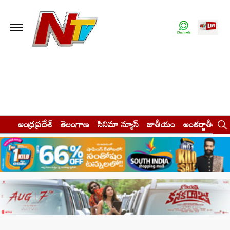
ఆంధ్రప్రదేశ్
తెలంగాణ
సినిమా న్యూస్
జాతీయం
అంతర్జాతీయం