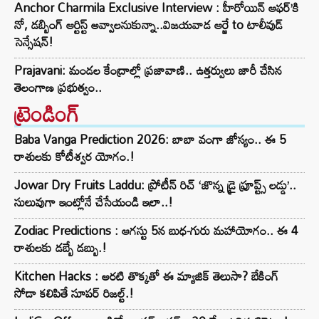
Anchor Charmila Exclusive Interview : హీరోయిన్ ఆఫర్’కి
నో, డబ్బింగ్ ఆర్టిస్ట్ అవ్వాలనుకున్నా..విజయవాడ ఆర్జే to టాలీవుడ్
సెన్సేషన్!
Prajavani: మండల కేంద్రాల్లో ప్రజావాణి.. ఉత్తర్వులు జారీ చేసిన
తెలంగాణ ప్రభుత్వం..
ట్రెండింగ్‌
Baba Vanga Prediction 2026: బాబా వంగా జోస్యం.. ఈ 5
రాశులకు కోటీశ్వర యోగం.!
Jowar Dry Fruits Laddu: ప్రోటీన్ రిచ్ ‘జొన్న డ్రై ఫ్రూప్ట్స్ లడ్డు’..
సులువుగా ఇంట్లోనే చేసేయండి ఇలా..!
Zodiac Predictions : ఆగస్టు 5న బుధ-గురు మహాయోగం.. ఈ 4
రాశులకు డబ్బే డబ్బు.!
Kitchen Hacks : అరటి తొక్కతో ఈ మ్యాజిక్ తెలుసా? బేకింగ్
సోడా కలిపితే సూపర్ రిజల్ట్.!