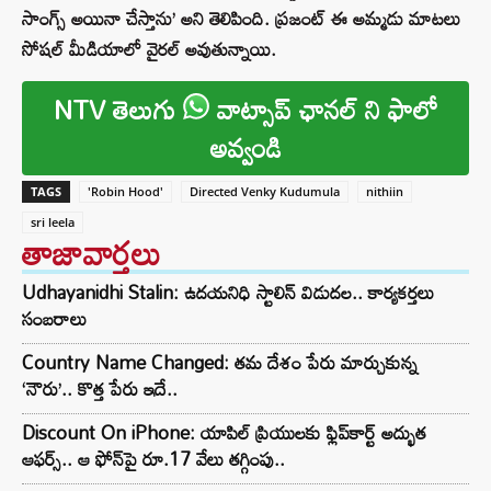
సాంగ్స్ అయినా చేస్తాను’ అని తెలిపింది. ప్రజంట్ ఈ అమ్మడు మాటలు
సోషల్ మీడియాలో వైరల్ అవుతున్నాయి.
NTV తెలుగు
వాట్సాప్ ఛానల్ ని ఫాలో
అవ్వండి
TAGS
'Robin Hood'
Directed Venky Kudumula
nithiin
sri leela
తాజావార్తలు
Udhayanidhi Stalin: ఉదయనిధి స్టాలిన్ విడుదల.. కార్యకర్తలు
సంబరాలు
Country Name Changed: తమ దేశం పేరు మార్చుకున్న
‘నౌరు’.. కొత్త పేరు ఇదే..
Discount On iPhone: యాపిల్ ప్రియులకు ఫ్లిప్‌కార్ట్ అద్భుత
ఆఫర్స్.. ఆ ఫోన్‌పై రూ.17 వేలు తగ్గింపు..