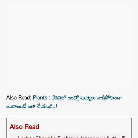
Also Read:
Plants : వేసవిలో ఇంట్లో మొక్కలు వాడిపోకుండా
ఉండాలంటే ఇలా చేయండి..!
Also Read