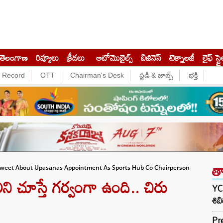
తెలంగాణ
రివ్యూలు
క్రీడలు
ఆటోమొబైల్స్
బిజినెస్‌
టెక్నాలజీ
లైఫ్ స్టై
e Record
OTT
Chairman's Desk
స్టడీ & జాబ్స్
భక్తి
త
 Tweet About Upasanas Appointment As Sports Hub Co Chairperson
ి చూస్తే గర్వంగా ఉంది.. చిరు
YCP
శిబ
Pr