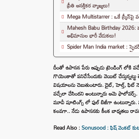
ప్రీతి ఆసక్తికర వ్యాఖ్యలు!
Mega Multistarrer : ఒకే స్క్రీన్‌పై వరు
Mahesh Babu Birthday 2026: మహేష్
అభిమానుల భారీ వేడుకలు!
Spider Man India market : స్పైడర్-మ్
దీంతో ఉపాసన పేరు ఇప్పుడు ట్రెండింగ్ లోకి వచ్చే
గొయెంకాతో పనిచేసేందుకు వెయిట్ చేస్తున్నట్
విషయాలను చెబుతుంటారు. డైట్, హెల్త్, ఫిట్
వచ్చేలా చేసిందని అంటున్నారు ఆమె ఫాలోవర్స్. ప
మూవీ షూటింగ్స్ లో ఫుల్ బిజీగా ఉంటున్నారు. న
కలవగా.. నేడు ఉపాసనకు కీలక బాధ్యతలు రావ
Read Also :
Sonusood : ఫిష్ వెంకట్ కుట