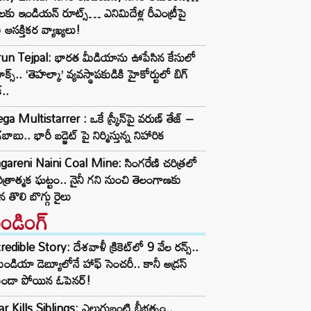
్లలకు ఇండియన్ రూట్స్… ఎనిమిదేళ్ల రీఎంట్రీపై
తి ఆసక్తికర వ్యాఖ్యలు!
run Tejpal: భారత మీడియాను ఊపేసిన కేసులో
ైమాక్స్.. ‘తెహల్కా’ వ్యవస్థాపకుడికి హైకోర్టులో బిగ్
్..
a Multistarrer : ఒకే స్క్రీన్‌పై వరుణ్ తేజ్ –
బాబు.. భారీ బడ్జెట్ పై నిర్మిస్తున్న నిహారిక
gareni Naini Coal Mine: సింగరేణి చరిత్రలో
ిత్రాత్మక ఘట్టం.. నైనీ గని నుంచి తెలంగాణకు
ిన తొలి బొగ్గు రైలు
రెండింగ్‌
redible Story: దేశవాళీ క్రికెట్‌లో 9 వేల రన్స్..
ిండియా డెబ్యూలోనే హాఫ్ సెంచరీ.. కానీ అడ్రస్
కుండా పోయిన ఓపెనర్!
r Kills Siblings: ఎలుగుబంటి బీభత్సం..