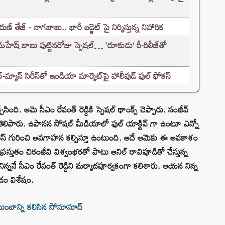
ణ్ తేజ్ - నాగబాబు.. భారీ బడ్జెట్ పై నిర్మిస్తున్న నిహారిక
 బాబు పుట్టినరోజు స్పెషల్… ‘దూకుడు’ రీ-రిలీజ్‌తో
యాన్ సిరీస్‌తో ఇండియా మార్కెట్‌పై హాలీవుడ్ ఫుల్ ఫోకస్
సింది. ఆమె సీఎం రేవంత్ రెడ్డికి స్పెషల్ థాంక్స్ చెప్పారు. సంజీవ్
టు తెలిపారు. ఉపాసన సోషల్ మీడియాలో ఫుల్ యాక్టివ్ గా ఉంటూ ఎన్నో
 నెస్ గురించి అవగాహన కల్పిస్తూ ఉంటుంది. అదే ఆమెకు ఈ అవకాశం
్రస్తుతం చిరంజీవి విశ్వంభరతో పాటు అనిల్ రావిపూడితో చేస్తున్న
ిన్ననే సీఎం రేవంత్ రెడ్డిని మర్యాదపూర్వకంగా కలిశారు. ఆయన నిన్న
డం విశేషం.
ుంబాన్ని కలిసిన సోనూసూద్