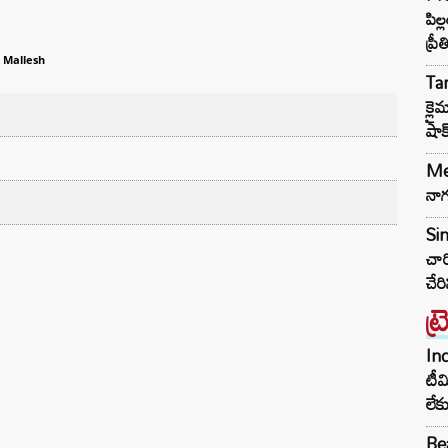
పిల
ప్రీ
Mallesh
Ta
క్ల
షాక
Meg
నాగ
Sin
చార
చేర
ట్
Inc
టీమ
లే
Bea