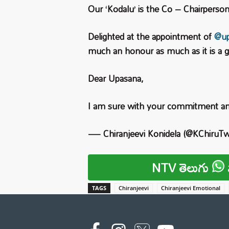
Our ‘Kodalu’ is the Co – Chairpers
Delighted at the appointment of
@up
much an honour as much as it is a gr
Dear Upasana,
I am sure with your commitment an
— Chiranjeevi Konidela (@KChiruT
NTV తెలుగు
TAGS
Chiranjeevi
Chiranjeevi Emotional