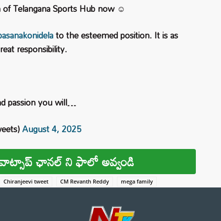
on of Telangana Sports Hub now ☺️
asanakonidela
to the esteemed position. It is as
eat responsibility.
d passion you will…
weets)
August 4, 2025
వాట్సాప్ ఛానల్ ని ఫాలో అవ్వండి
Chiranjeevi tweet
CM Revanth Reddy
mega family