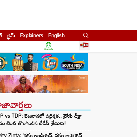
ల్
క్రైమ్
Explainers
English
ాజావార్తలు
 vs TDP: బెజవాడలో ఉద్రిక్తత.. వైసీపీ దీక్షా
ిరం టెంట్ తొలగించిన టీడీపీ శ్రేణులు!
eity Zinta: ‘సగం ఇండియన్, సగం అమెరికన్…