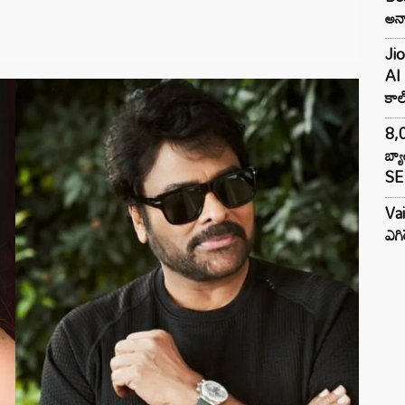
అన్న
Jio
AI 
కాల్
8,0
బ్య
SE 
Va
ఎగి