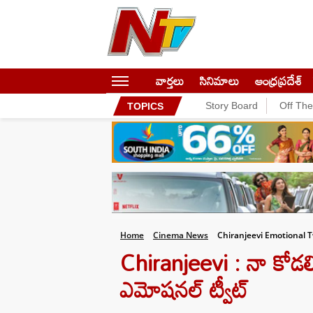
వార్తలు
సినిమాలు
ఆంధ్రప్రదేశ్
Story Board
Off Th
TOPICS
Home
Cinema News
Chiranjeevi Emotional
Chiranjeevi : నా కోడలిన
ఎమోషనల్ ట్వీట్