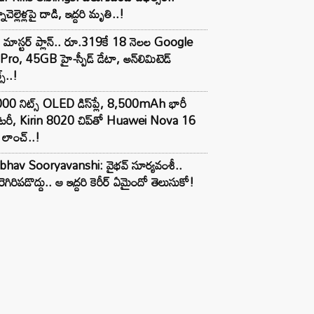
ాచెల్లెళ్లపై దాడి, ఇద్దరి మృతి..!
 మాస్టర్ ప్లాన్.. రూ.319కే 18 నెలల Google
Pro, 45GB హై-స్పీడ్ డేటా, అన్⁭లిమిటెడ్
స్..!
00 నిట్స్ OLED డిస్‌ప్లే, 8,500mAh భారీ
ాటరీ, Kirin 8020 చిప్‌తో Huawei Nova 16
లాంచ్..!
ibhav Sooryavanshi: వైభవ్ సూర్యవంశీ..
రెగిరిపడొద్దు.. ఆ ఇద్దరి కెరీర్ ఏమైందో తెలుసుకో!