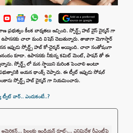
Add as a preferred
source on google
రభుత్వం కీలక బాధ్యతలు ఇచ్చింది. స్పోర్ట్స్ హబ్ వైస్ చైర్మన్ గా
పాసనకు చాలా మంది విషెస్ చెబుతున్నారు. తాజాగా మెగాస్టార్
ాసన ఇప్పుడు స్పోర్ట్స్ హబ్ కో-చైర్మన్ అయ్యింది. చాలా సంతోషంగా
ఆనందం కూడా. ఉపాసనకు నీకున్న కమిట్ మెంట్, పాషన్ తో ఈ
ున్నాను. స్పోర్ట్స్ లో మన స్థాయిని మరింత పెంచాలి అంటూ
భుత్వానికి ఆయన థాంక్స్ చెప్పారు. ఈ ట్వీట్ ఇప్పుడు సోషల్
కాను స్పోర్ట్స్ హబ్ చైర్మన్ గా నియమించారు.
 ట్వీట్ వార్.. ఎందుకంటే..?
రికన్... పిల్లలకు ఇండియన్ రూట్స్... ఎనిమిదేళ్ల రీఎంట్రీపై