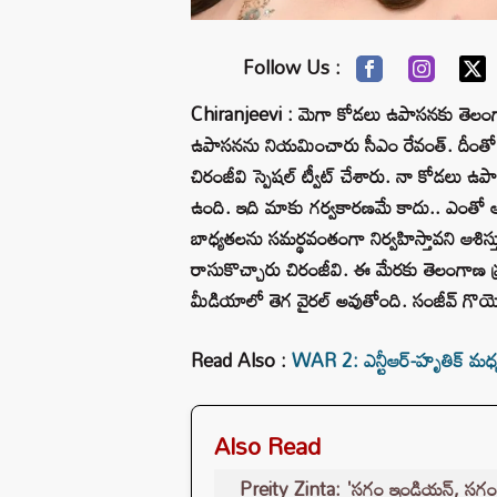
Follow Us :
Chiranjeevi : మెగా కోడలు ఉపాసనకు తెలంగాణ ప్
ఉపాసనను నియమించారు సీఎం రేవంత్. దీంతో ఉ
చిరంజీవి స్పెషల్ ట్వీట్ చేశారు. నా కోడలు ఉప
ఉంది. ఇది మాకు గర్వకారణమే కాదు.. ఎంతో 
బాధ్యతలను సమర్థవంతంగా నిర్వహిస్తావని ఆశిస్త
రాసుకొచ్చారు చిరంజీవి. ఈ మేరకు తెలంగాణ ప్ర
మీడియాలో తెగ వైరల్ అవుతోంది. సంజీవ్ గొయెం
Read Also :
WAR 2: ఎన్టీఆర్-హృతిక్ మధ్య
Also Read
Preity Zinta: 'సగం ఇండియన్, సగం అమె