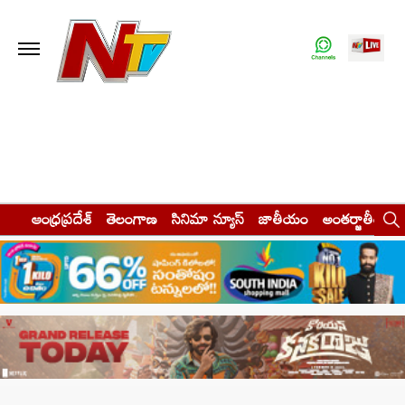
ఆంధ్రప్రదేశ్
తెలంగాణ
సినిమా న్యూస్
జాతీయం
అంతర్జాతీయం