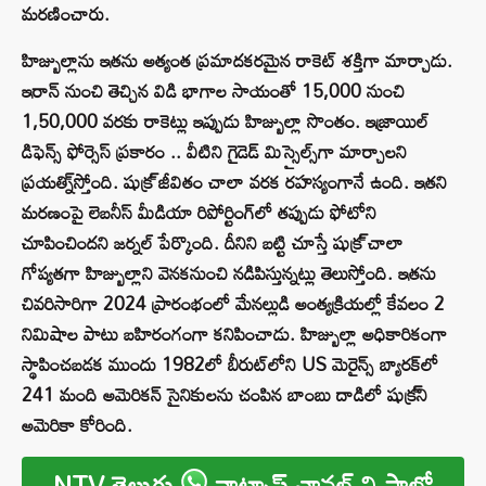
మరణించారు.
హిజ్బుల్లాను ఇతను అత్యంత ప్రమాదకరమైన రాకెట్ శక్తిగా మార్చాడు.
ఇరాన్ నుంచి తెచ్చిన విడి భాగాల సాయంతో 15,000 నుంచి
1,50,000 వరకు రాకెట్లు ఇప్పుడు హిజ్బుల్లా సొంతం. ఇజ్రాయిల్
డిఫెన్స్ ఫోర్సెస్ ప్రకారం .. వీటిని గైడెడ్ మిస్సైల్స్‌గా మార్చాలని
ప్రయత్ని్స్తోంది. షుక్ర్ జీవితం చాలా వరక రహస్యంగానే ఉంది. ఇతని
మరణంపై లెబనీస్ మీడియా రిపోర్టింగ్‌లో తప్పుడు ఫోటోని
చూపించిందని జర్నల్ పేర్కొంది. దీనిని బట్టి చూస్తే షుక్ర్ చాలా
గోప్యతగా హిజ్బుల్లాని వెనకనుంచి నడిపిస్తున్నట్లు తెలుస్తోంది. ఇతను
చివరిసారిగా 2024 ప్రారంభంలో మేనల్లుడి అంత్యక్రియల్లో కేవలం 2
నిమిషాల పాటు బహిరంగంగా కనిపించాడు. హిజ్బుల్లా అధికారికంగా
స్థాపించబడక ముందు 1982లో బీరుట్‌లోని US మెరైన్స్ బ్యారక్‌లో
241 మంది అమెరికన్ సైనికులను చంపిన బాంబు దాడిలో షుక్ర్‌ని
అమెరికా కోరింది.
NTV తెలుగు
వాట్సాప్ ఛానల్ ని ఫాలో