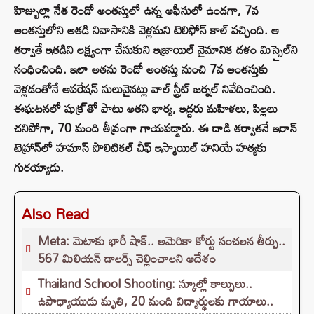
హిజ్బుల్లా నేత రెండో అంతస్తులో ఉన్న ఆఫీసులో ఉండగా, 7వ
అంతస్తులోని అతడి నివాసానికి వెళ్లమని టెలిఫోన్ కాల్ వచ్చింది. ఆ
తర్వాతే ఇతడిని లక్ష్యంగా చేసుకుని ఇజ్రాయిల్ వైమానిక దళం మిస్సైల్‌ని
సంధించింది. ఇలా అతను రెండో అంతస్తు నుంచి 7వ అంతస్తుకు
వెళ్లడంతోనే ఆపరేషన్ సులువైనట్లు వాల్ స్ట్రీట్ జర్నల్ నివేదించింది.
ఈఘటనలో షుక్ర్ తో పాటు అతని భార్య, ఇద్దరు మహిళలు, పిల్లలు
చనిపోగా, 70 మంది తీవ్రంగా గాయపడ్డారు. ఈ దాడి తర్వాతనే ఇరాన్
టెహ్రాన్‌లో హమాస్ పొలిటికల్ చీఫ్ ఇస్మాయిల్ హనియే హత్యకు
గురయ్యాడు.
Also Read
Meta: మెటాకు భారీ షాక్.. అమెరికా కోర్టు సంచలన తీర్పు..
567 మిలియన్ డాలర్స్ చెల్లించాలని ఆదేశం
Thailand School Shooting: స్కూల్లో కాల్పులు..
ఉపాధ్యాయుడు మృతి, 20 మంది విద్యార్థులకు గాయాలు..