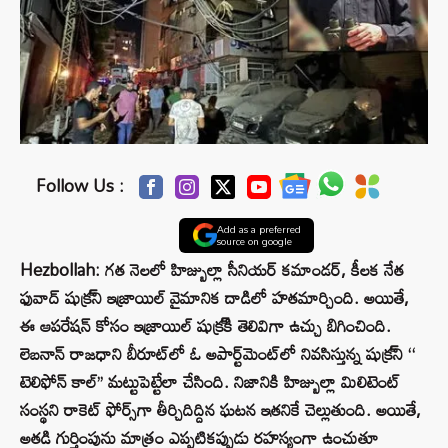
Follow Us :
Add as a preferred
source on google
Hezbollah: గత నెలలో హిజ్బుల్లా సీనియర్ కమాండర్, కీలక నేత
ఫువాద్ షుక్ర్‌ని ఇజ్రాయిల్ వైమానిక దాడిలో హతమార్చింది. అయితే,
ఈ ఆపరేషన్ కోసం ఇజ్రాయిల్ షుక్ర్‌కి తెలివిగా ఉచ్చు బిగించింది.
లెబనాన్ రాజధాని బీరూట్‌లో ఓ అపార్ట్‌మెంట్‌లో నివసిస్తున్న షుక్ర్‌ని ‘‘
టెలిఫోన్ కాల్’’ మట్టుపెట్టేలా చేసింది. నిజానికి హిజ్బుల్లా మిలిటెంట్
సంస్థని రాకెట్ ఫోర్స్‌గా తీర్చిదిద్దిన ఘటన ఇతనికే చెల్లుతుంది. అయితే,
అతడి గుర్తింపును మాత్రం ఎప్పటికప్పుడు రహస్యంగా ఉంచుతూ