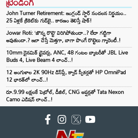
ట్రెండింగ్‌
John Turner Retirement: ఇంగ్లండ్ స్టార్ సంచలన నిర్ణయం..
25 ఏళ్లకే క్రికెట్‌కు గుడ్‌బై.. కారణం తెలిస్తే షాక్!
Jowar Roti: ‘జొన్న రొట్టె’ విరిగిపోతుందా..? లేదా గట్టిగా
అవుతుందా.? ఇలా చేస్తే మెత్తగా, బాగా పొంగే రొట్టెలు గ్యారెంటీ.!
10mm డైనమిక్ డ్రైవర్లు, ANC, 48 గంటల బ్యాటరీతో JBL Live
Buds 4, Live Beam 4 లాంచ్..!
12 అంగుళాల 2K 90Hz డిస్‌ప్లే, క్వాడ్ స్పీకర్లతో HP OmniPad
12 భారత్‌లో లాంచ్..!
రూ.9.99 లక్షలకే పెట్రోల్, డీజిల్, CNG ఆప్షన్లతో Tata Nexon
Camo ఎడిషన్ లాంచ్..!