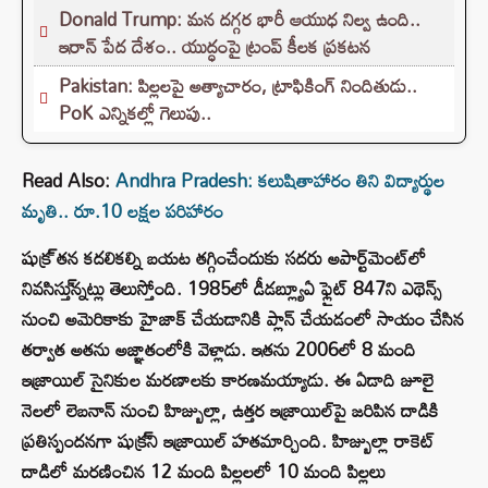
Donald Trump: మన దగ్గర భారీ ఆయుధ నిల్వ ఉంది..
ఇరాన్ పేద దేశం.. యుద్ధంపై ట్రంప్ కీలక ప్రకటన
Pakistan: పిల్లలపై అత్యాచారం, ట్రాఫికింగ్ నిందితుడు..
PoK ఎన్నికల్లో గెలుపు..
Read Also:
Andhra Pradesh: కలుషితాహారం తిని విద్యార్థుల
మృతి.. రూ.10 లక్షల పరిహారం
షుక్ర్ తన కదలికల్ని బయట తగ్గించేందుకు సదరు అపార్ట్‌మెంట్‌లో
నివసిస్తు్న్నట్లు తెలుస్తోంది. 1985లో డీడబ్ల్యూఏ ఫ్లైట్ 847ని ఎథెన్స్
నుంచి అమెరికాకు హైజాక్ చేయడానికి ప్లాన్ చేయడంలో సాయం చేసిన
తర్వాత అతను అజ్ఞాతంలోకి వెళ్లాడు. ఇతను 2006లో 8 మంది
ఇజ్రాయిల్ సైనికుల మరణాలకు కారణమయ్యాడు. ఈ ఏడాది జూలై
నెలలో లెబనాన్ నుంచి హిజ్బుల్లా, ఉత్తర ఇజ్రాయిల్‌పై జరిపిన దాడికి
ప్రతిస్పందనగా షుక్ర్‌ని ఇజ్రాయిల్ హతమార్చింది. హిజ్బుల్లా రాకెట్
దాడిలో మరణించిన 12 మంది పిల్లలలో 10 మంది పిల్లలు