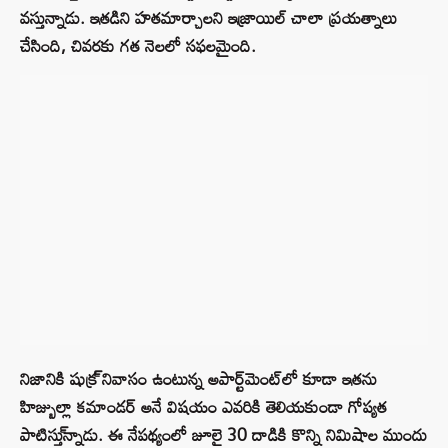
వస్తున్నాడు. ఇతడిని హతమార్చాలని ఇజ్రాయిల్ చాలా ప్రయత్నాలు
చేసింది, చివరకు గత నెలలో సఫలమైంది.
నిజానికి షుక్ర్ నివాసం ఉంటున్న అపార్ట్‌మెంట్‌లో కూడా ఇతను
హిజ్బుల్లా కమాండర్ అనే విషయం ఎవరికి తెలియకుండా గోప్యత
పాటిస్తు్న్నాడు. ఈ నేపథ్యంలో జూలై 30 దాడికి కొన్ని నిమిషాల ముందు