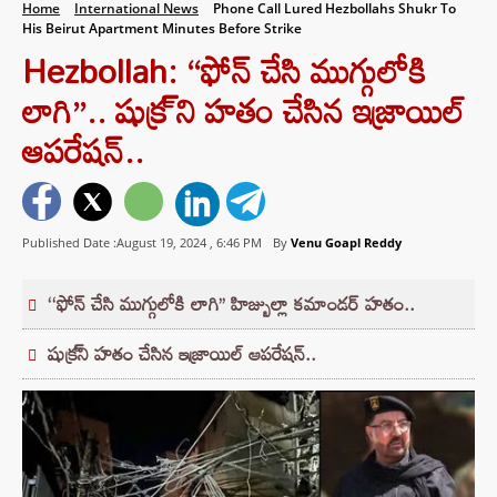
Home
International News
Phone Call Lured Hezbollahs Shukr To
His Beirut Apartment Minutes Before Strike
Hezbollah: “ఫోన్ చేసి ముగ్గులోకి
లాగి”.. షుక్ర్‌ ని హతం చేసిన ఇజ్రాయిల్
ఆపరేషన్..
Published Date :August 19, 2024 ,
6:46 PM
By
Venu Goapl Reddy
‘‘ఫోన్ చేసి ముగ్గులోకి లాగి’’ హిజ్బుల్లా కమాండర్ హతం..
షుక్ర్‌ని హతం చేసిన ఇజ్రాయిల్ ఆపరేషన్..