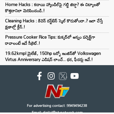
Home Hacks : కడాయి హ్యాండిల్‌పై గట్టి జిడ్డా? ఈ చిట్కాలతో
కొత్తదానిలా మెరిపించండి.!
Cleaning Hacks : కిచెన్ డస్ట్‌బిన్ స్మెల్ కొడుతోందా.? ఇలా చేస్తే
క్షణాల్లో క్లీన్.!
Pressure Cooker Rice Tips: కుక్కర్‌లో అన్నం పర్ఫెక్ట్‌గా
రావాలంటే ఇదే సీక్రెట్.!
19.62kmpl మైలేజ్, 150hp టర్బో ఇంజిన్‌తో Volkswagen
Virtus Anniversary ఎడిషన్ లాంచ్.. ధర, ఫీచర్లు ఇవే.!
For advertising contact :9949494238
Email: digital@ntvnetwork.com