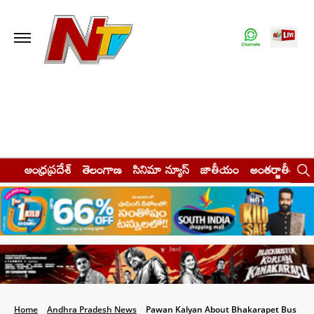
ఆంధ్రప్రదేశ్
తెలంగాణ
సినిమా న్యూస్
జాతీయం
అంతర్జాతీయం
Home
Andhra Pradesh News
Pawan Kalyan About Bhakarapet Bus