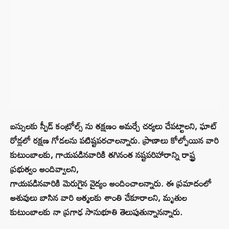
బస్సులకు స్పీడ్ కంట్రోల్స్ ను తక్షణం అమర్చే చర్యలు చేపట్టాలని, ఘాట్
రోడ్లలో రక్షణ గోడలను పటిష్టపరచాలన్నారు. ప్రాణాలు కోల్పోయిన వారి
కుటుంబాలకు, గాయపడినవారికి తగినంత నష్టపరిహారాన్ని రాష్ట్ర
ప్రభుత్వం అందివ్వాలని,
గాయపడినవారికి మెరుగైన వైద్యం అందించాలన్నారు. ఈ ప్రమాదంలో
అశువులు బాసిన వారి ఆత్మలకు శాంతి చేకూరాలని, మృతుల
కుటుంబాలకు నా ప్రగాఢ సానుభూతి తెలుపుతున్నానన్నారు.