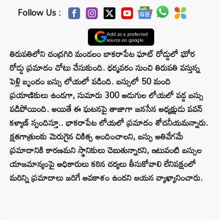
Follow Us :
Add as a preferred
source on google
తిరుపతిలోని చంద్రగిరి మండలం బాకరాపేట ఘాట్ రోడ్డులో ఘోర
రోడ్డు ప్రమాదం చోటు చేసుకుంది. ధర్మవరం నుంచి తిరుపతి వస్తున్న
పెళ్లి బృందం బస్సు లోయలో పడింది. బస్సులో 50 మంది
ప్రయాణికులు ఉండగా, సుమారు 300 అడుగుల లోయలో పడ్డ బస్సు
పడిపోయింది. అయితే ఈ ఘటనపై తాజాగా జనసేన అధ్యక్షుడు పవన్
కళ్యాణ్ స్పందిస్తూ.. భాకరాపేట లోయలో ప్రమాదం శోచనీయమన్నారు.
క్షతగాత్రులకు మెరుగైన చికిత్స అందించాలని, బస్సు అతివేగమే
ప్రమాదానికి కారణమని స్థానికులు చెబుతున్నారని, ఇటువంటి బస్సుల
యాజమాన్యంపై అధికారులు కఠిన చర్యలు తీసుకోవాలి లేనిపక్షంలో
మరిన్ని ప్రమాదాలు జరిగే అవకాశం ఉందని ఆయన వ్యాఖ్యానించారు.