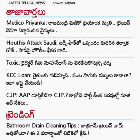
LATEST TELUGU NEWS
pawan kalyan
తాజావార్తలు
Medico Priyanka: రాజమండ్రి మెడికో ప్రియాంక మృతి.. బ్రెయిన్
డెడ్‌గా నిర్ధారించిన వైద్యులు..
Houthis Attack Saudi: టర్కీ-పాక్‌తో ఒప్పందం కుదిరిన తర్వాత
రోజే.. సౌదీపై హౌతీల భీకర దాడి..
Toxic: డైరెక్టర్ గీతు మోహన్‌దాస్ ను వెనకేసుకొస్తున్న వర్మ
KCC Loan: రైతులకు గుడ్‌న్యూస్.. పంట సాగుకు డబ్బులు కావాలా?
ఇలా అప్లై చేయండి!
CJP: AAP డూప్లికేట్‌గా CJP.? కాక్రోచ్ పార్టీ కీలక పదవుల్లో మాజీ
ఆప్ నేతలు..
ట్రెండింగ్‌
Bathroom Drain Cleaning Tips : బాత్రూమ్ డ్రెయిన్ జామ్
అవుతోందా? ఈ 2 పదార్థాలతో చిటికెలో క్లీన్.!