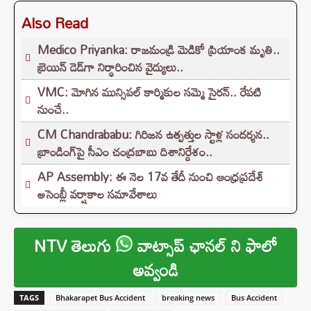
Also Read
Medico Priyanka: రాజమండ్రి మెడికో ప్రియాంక మృతి..
బ్రెయిన్ డెడ్‌గా నిర్ధారించిన వైద్యులు..
VMC: మోగిన మున్సిపల్ కార్మికుల సమ్మె సైరన్.. రేపటి
నుంచే..
CM Chandrababu: గిరిజన ఉత్పత్తుల స్టాళ్ల సందర్శన..
బ్రాండింగ్‌పై సీఎం చంద్రబాబు దిశానిర్దేశం..
AP Assembly: ఈ నెల 17వ తేదీ నుంచి ఆంధ్రప్రదేశ్
అసెంబ్లీ వర్షాకాల సమావేశాలు
NTV తెలుగు
వాట్సాప్ ఛానల్ ని ఫాలో
అవ్వండి
TAGS
Bhakarapet Bus Accident
breaking news
Bus Accident