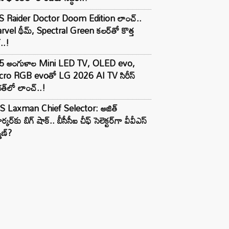
S Raider Doctor Doom Edition లాంచ్..
vel థీమ్, Spectral Green కలర్‌తో కొత్త
ల్..!
5 అంగుళాల Mini LED TV, OLED evo,
cro RGB evoతో LG 2026 AI TV సిరీస్
త్‌లో లాంచ్..!
S Laxman Chief Selector: అజిత్
ర్కర్‌కు బిగ్ షాక్.. బీసీసీఐ చీఫ్ సెలెక్టర్‌గా వీవీఎస్
్మణ్?