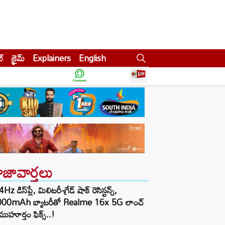
ల్
క్రైమ్
Explainers
English
ాజావార్తలు
z డిస్‌ప్లే, మిలిటరీ-గ్రేడ్ షాక్ రెసిస్టన్స్,
000mAh బ్యాటరీతో Realme 16x 5G లాంచ్
ముహూర్తం ఫిక్స్..!