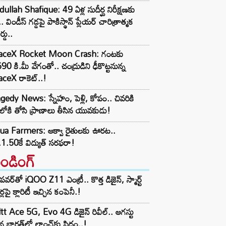
ullah Shafique: 49 ఏళ్ల సుదీర్ఘ నిరీక్షణకు
.. విండీస్ గడ్డపై పాకిస్థాన్ ప్లేయర్ చారిత్రాత్మక
ర్డు..
aceX Rocket Moon Crash: గంటకు
90 కి.మీ వేగంతో.. చంద్రుడిని ఢీకొట్టనున్న
ceX రాకెట్‌..!
gedy News: స్నేహం, పెళ్లి, కోపం.. చివరికి
లోకి తోసి ప్రాణాలు తీసిన యువకుడు!
ua Farmers: ఆక్వా రైతులకు ఊరట..
1.50కే విద్యుత్‌ సరఫరా!
రెండింగ్‌
పవర్‌తో iQOO Z11 ఎంట్రీ.. కొత్త డిజైన్, స్మార్ట్
ర్లపై క్లారిటీ ఇచ్చిన కంపెనీ.!
tt Ace 5G, Evo 4G డిజైన్ రివీల్.. ఆగస్టు
 భారత్‌లో లాంచ్‌కు సిద్ధం..!