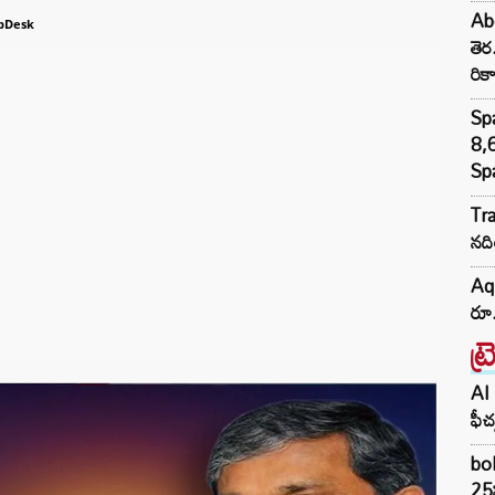
Abd
bDesk
తెర
రికా
Sp
8,6
Spa
Tra
నది
Aq
రూ.
ట్
AI 
ఫీచ
bol
25న