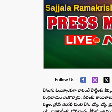
Follow Us :
బీసీలను ఓటుబ్యాంకుగా భావించే పార్టీలకు భిన
సంప్రదాయం నెలకొల్పారు. పేదలకు తాయిలాలు
సజ్జల. వైసీపీ మొదటి నుంచి బీసీ, ఎస్సీ, ఎప్టీ, మై
ఎస్టీ, మైనారిటీలకు చోటిచ్చారు. బీసీల్లో ఆ