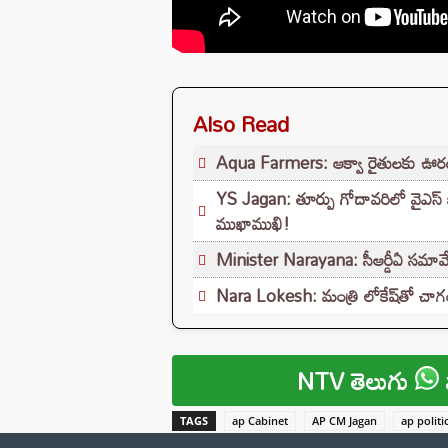
Also Read
Aqua Farmers: ఆక్వా రైతులకు ఊరట.
YS Jagan: తూర్పు గోదావరిలో వైఎస్ జ
ముఖాముఖి!
Minister Narayana: సీఆర్డీఏ సమావే
Nara Lokesh: మంత్రి లోకేష్‌తో చాగంట
NTV తెలుగు
TAGS
ap Cabinet
AP CM Jagan
ap politi