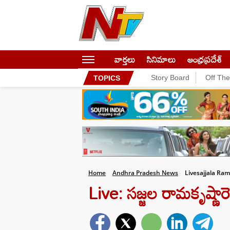
వార్తలు
సినిమాలు
ఆంధ్రప్రదేశ్
Story Board
Off Th
TOPICS
Home
Andhra Pradesh News
Livesajjala Ra
Live: సజ్జల రామకృష్ణారెడ్డ