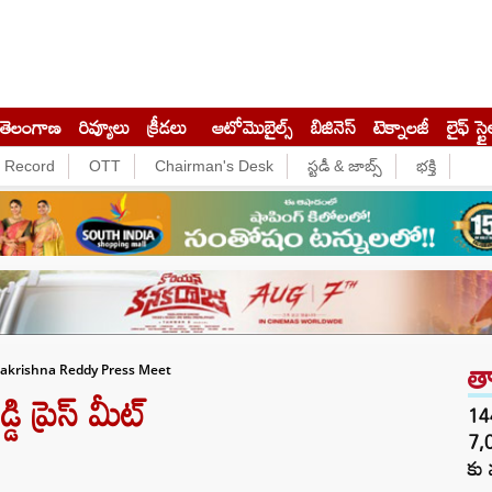
తెలంగాణ
రివ్యూలు
క్రీడలు
ఆటోమొబైల్స్
బిజినెస్‌
టెక్నాలజీ
లైఫ్ స్టై
e Record
OTT
Chairman's Desk
స్టడీ & జాబ్స్
భక్తి
త
makrishna Reddy Press Meet
ి ప్రెస్ మీట్
144H
7,
కు 