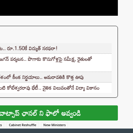
. రూ.1.50కే విద్యుత్‌ సరఫరా!
గన్ పర్యటన.. పొగాకు కొనుగోళ్లపై సమీక్ష, రైతులతో
శంలో కీలక నిర్ణయాలు.. అమరావతికి కొత్త ఊపు
ి కోటేశ్వరరావు భేటీ.. నైతిక విలువలతోనే విద్యా వికాసం
వాట్సాప్ ఛానల్ ని ఫాలో అవ్వండి
cs
Cabinet Reshuffle
New Ministers