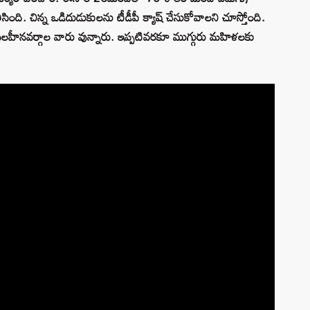
సింది. చిన్న ఒడిదుడుకులను టీడీపీ క్యాష్ చేసుకోవాలని చూస్తోంది.
ీనవర్గాల వారు వున్నారు. ఇప్పటివరకూ ముగ్గురు మహిళలకు