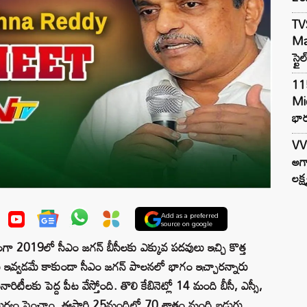
TV
Mar
స్టై
11
Mi
భార
VV
అగా
లక్ష
Add as a preferred
source on google
్నంగా 2019లో సీఎం జగన్ బీసీలకు ఎక్కువ పదవులు ఇచ్చి కొత్త
 ఇవ్వడమే కాకుండా సీఎం జగన్ పాలనలో భాగం ఇచ్చారన్నారు
నారిటీలకు పెద్ద పీట వేస్తోంది. తొలి కేబినెట్లో 14 మంది బీసీ, ఎస్సీ,
త్మస్థయిర్యం పెంచాం. ఈసారి 25మందిలో 70 శాతం మంది బడుగు,