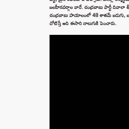
బలహీనవర్గాల వారే. చంద్రబాబు పార్టీ దివాలా తీ
చంద్రబాబు హయాలంలో 48 శాతమే బడుగు, బలహ
చోటిస్తే అది ఈసారి నాలుగుకి పెంచారు.