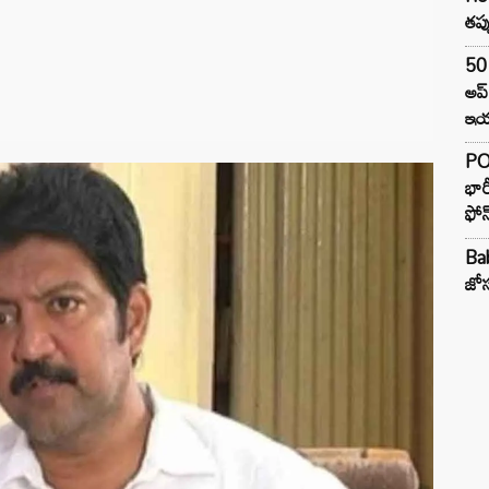
తప్
50 
అప
ఇయర
PO
భార
ఫోన
Ba
జోస