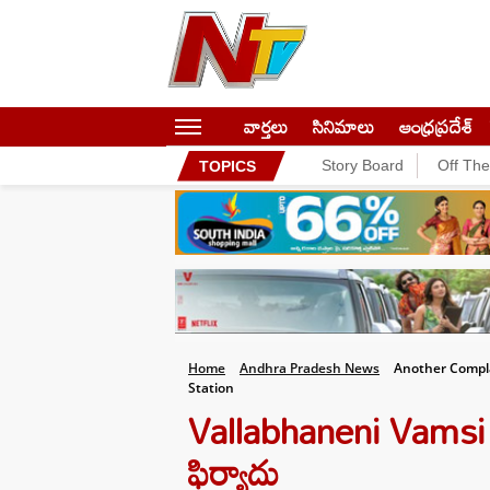
వార్తలు
సినిమాలు
ఆంధ్రప్రదేశ్
Story Board
Off Th
TOPICS
Home
Andhra Pradesh News
Another Compla
Station
Vallabhaneni Vamsi 
ఫిర్యాదు