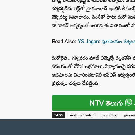
సత్యవర్ధన్‌ను లిఫ్ట్‌లో హైదరాబాద్‌ ఇంటికి తీసు
చెప్పినట్టు సమాచారం. వంశీతో పాటు మరో ముగ్
దామోదర్‌ ఆధ్వర్యంలో జరిగిన ఈ విచారణలో ముగ్గుర
Read Also:
YS Jagan: పులివెందుల పర్యటన
మరోవైపు.. గన్నవరం మాజీ ఎమ్మెల్యే వల్లభనేని వ
సమయంలో చేసిన అక్రమాలు, ఫిర్యాదులపై వరుస కేసు
అక్రమాలను విచారించటానికి ఐపీఎస్ ఆధ్వర్యంలో
ప్రభుత్వం చర్యలు చేపట్టింది.
NTV తెలుగు
TAGS
Andhra Pradesh
ap police
ganna