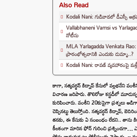
Also Read
Kodali Nani: గుడివాడలో డీఎస్సీ అక్
Vallabhaneni Vamsi vs Yarlagadda 
నోటీసు
MLA Yarlagadda Venkata Rao: గన్నవర
ప్రారంభోత్సవానికి ఎందుకు డుమ్మా..?
Kodali Nani: రావణ్ వ్యవహారంపై మళ్లీ 
కాగా, సత్యవర్థన్ కిడ్నాప్ కేసులో వల్లభనేని వ
విచారణ జరిపారు. తొలిరోజు కస్టడీలో మూడున్న
కురిపించారు. వంశీని 20కుపైగా ప్రశ్నలు అ
చెప్పినట్టు తెలుస్తోంది. సత్యవర్ధన్ కిడ్నాప్,
తనకు, ఈ కేసుకు ఏ సంబంధం లేదని.. తాను కిడ్న
కీలకంగా మారిన ఫోన్‌ గురించి ప్రశ్నించగా… ఎక
ఫోన్లు వాడుతున్నట్టు పోలీసులకు చెప్పాడు. ఆ