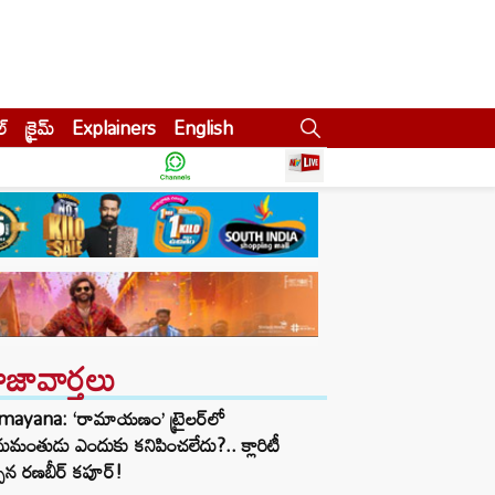
ల్
క్రైమ్
Explainers
English
ాజావార్తలు
mayana: ‘రామాయణం’ ట్రైలర్‌లో
మంతుడు ఎందుకు కనిపించలేదు?.. క్లారిటీ
చిన రణబీర్ కపూర్!