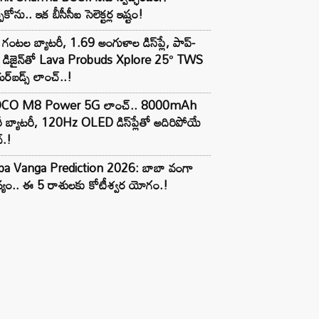
పుకోను.. ఇక బీసీసీఐ సెలెక్టర్ల ఇష్టం!
గంటల బ్యాటరీ, 1.69 అంగుళాల డిస్‌ప్లే, పాప్-
్ డిజైన్‌తో Lava Probuds Xplore 25° TWS
్‌బడ్స్ లాంచ్..!
CO M8 Power 5G లాంచ్.. 8000mAh
ీ బ్యాటరీ, 120Hz OLED డిస్‌ప్లేతో అదిరిపోయే
్.!
ba Vanga Prediction 2026: బాబా వంగా
్యం.. ఈ 5 రాశులకు కోటీశ్వర యోగం.!