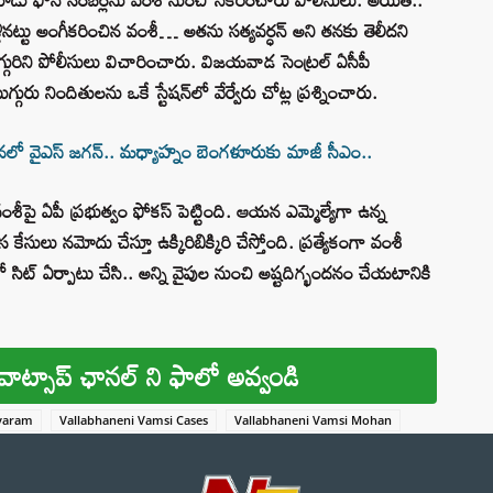
కెళ్లినట్టు అంగీకరించిన వంశీ… అతను సత్యవర్ధన్‌ అని తనకు తెలీదని
గురిని పోలీసులు విచారించారు. విజయవాడ సెంట్రల్‌ ఏసీపీ
ు నిందితులను ఒకే స్టేషన్‌లో వేర్వేరు చోట్ల ప్రశ్నించారు.
లో వైఎస్ జగన్‌.. మధ్యాహ్నం బెంగళూరుకు మాజీ సీఎం..
ంశీపై ఏపీ ప్రభుత్వం ఫోకస్ పెట్టింది. ఆయన ఎమ్మెల్యేగా ఉన్న
లు నమోదు చేస్తూ ఉక్కిరిబిక్కిరి చేస్తోంది. ప్రత్యేకంగా వంశీ
 సిట్ ఏర్పాటు చేసి.. అన్ని వైపుల నుంచి అష్టదిగ్భందనం చేయటానికి
వాట్సాప్ ఛానల్ ని ఫాలో అవ్వండి
varam
Vallabhaneni Vamsi Cases
Vallabhaneni Vamsi Mohan