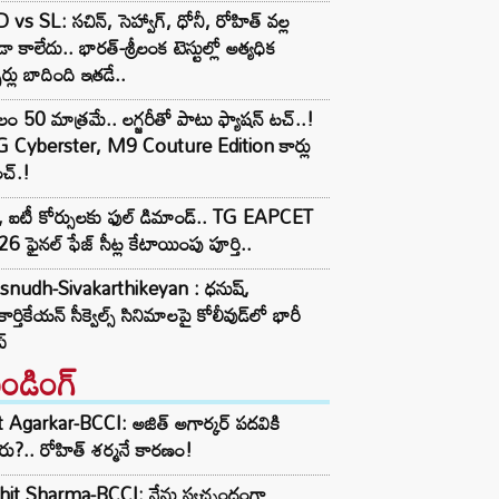
 vs SL: సచిన్, సెహ్వాగ్, ధోనీ, రోహిత్‌ వల్ల
ా కాలేదు.. భారత్-శ్రీలంక టెస్టుల్లో అత్యధిక
్సర్లు బాదింది ఇతడే..
లం 50 మాత్రమే.. లగ్జరీతో పాటు ఫ్యాషన్ టచ్..!
 Cyberster, M9 Couture Edition కార్లు
చ్.!
 ఐటీ కోర్సులకు ఫుల్ డిమాండ్.. TG EAPCET
6 ఫైనల్ ఫేజ్ సీట్ల కేటాయింపు పూర్తి..
snudh-Sivakarthikeyan : ధనుష్,
కార్తికేయన్ సీక్వెల్స్ సినిమాలపై కోలీవుడ్‌లో భారీ
్
రెండింగ్‌
t Agarkar-BCCI: అజిత్ అగార్కర్ పదవికి
ు?.. రోహిత్ శర్మనే కారణం!
hit Sharma-BCCI: నేను స్వచ్ఛందంగా