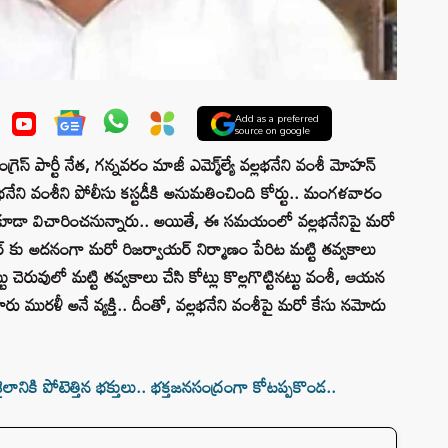
Add as a preferred
source on google
స్‌ పార్టీ నేత, గన్నవరం మాజీ ఎమ్మె్ల్యే వల్లభనేని వంశీ మోహన్‌
ల్లభనేని వంశీని పోలీసు కస్టడీకి అనుమతించింది కోర్టు.. మంగళవారం
పు కూడా విచారించనున్నారు.. అయితే, ఈ సమయంలో వల్లభనేనిపై మరో
ర్ కు అదనంగా మరో రిజర్వాయర్ నిర్మాణం పేరిట మట్టి తవ్వకాలు
ట్టు చెరువులో మట్టి తవ్వకాలు చేసి కోట్లు కొల్లగొట్టినట్టు వంశీ, ఆయన
ు మురళీ అనే వ్యక్తి.. దీంతో, వల్లభనేని వంశీపై మరో కేసు నమోదు
ానికి పోటెత్తిన భక్తులు.. భక్తజనసంద్రంగా కోటప్పకొండ..