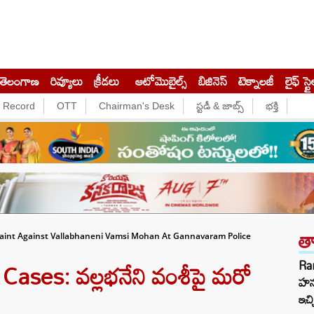
తెలంగాణ
రివ్యూలు
క్రీడలు
ఆటోమొబైల్స్
బిజినెస్‌
టెక్నాలజీ
లైఫ్ స్టై
e Record
OTT
Chairman's Desk
స్టడీ & జాబ్స్
భక్తి
త
int Against Vallabhaneni Vamsi Mohan At Gannavaram Police
Cases: వల్లభనేని వంశీపై మరో
Ra
హను
ఇచ్