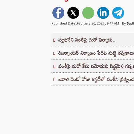
Published Date :February 26, 2025 ,
9:47 AM
By
Sud
వల్లభనేని వంశీపై మరో ఫిర్యాదు..
రిజర్వాయర్ నిర్మాణం పేరిట మట్టి తవ్వకాలు చ
వంశీపై మరో కేసు నమోదుకు సిద్ధమైన గన్న
ఇవాళ రెండో రోజు కస్టడీలో వంశీని ప్రశ్నిం