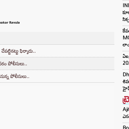
IND
కూడ
సిక
hakar Ravula
కేవ
MG
లాం
ేపట్టినట్టు ఫిర్యాదు..
ఏఐ,
202
వరం పోలీసులు..
Dh
చనున్న పోలీసులు..
శివ
హైప
ట్
Aji
ఎసర
Ro