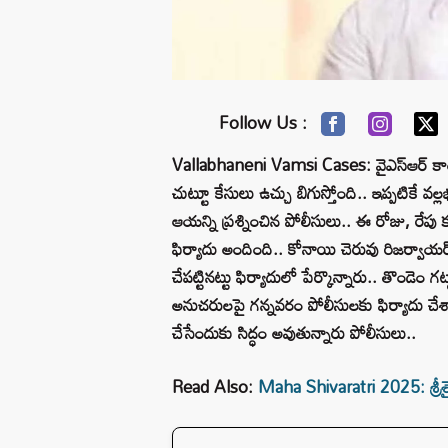
Follow Us :
Vallabhaneni Vamsi Cases: వైఎస్‌ఆర్‌ కాంగ్రె
చుట్టూ కేసులు ఉచ్చు బిగుస్తోంది.. ఇప్పటికే వ
ఆయన్ని ప్రశ్నించిన పోలీసులు.. ఈ రోజు, రే
ఫిర్యాదు అందింది.. కోనాయి చెరువు రిజర్వాయ
చేపట్టినట్టు ఫిర్యాదులో పేర్కొన్నారు.. తొండెం గ
అనుచరులపై గన్నవరం పోలీసులకు ఫిర్యాదు చేశార
చేసేందుకు సిద్ధం అవుతున్నారు పోలీసులు..
Read Also:
Maha Shivaratri 2025: శ్రీశైల