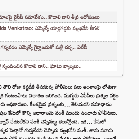
రమాలపై వైసీపీ సమావేశం.. కొడాలి నాని తీవ్ర ఆరోపణలు
Venkatrao: ఎమ్మెల్యే యార్లగడ్డకు వల్లభనేని లీగల్
ం ఎమ్మెల్యే గైర్హాజరుతో మళ్లీ చర్చ.. ఏటీసీ
స్పందించిన కొడాలి నాని.. ఘాటు వ్యాఖ్యలు..
ంశీని తొలి రోజు కస్టడీకి తీసుకున్న పోలీసులు పలు అంశాలపై లోతుగా
ర గంటలపాటు విచారణ జరిగింది. ముగ్గురు ఏపీసీలు ప్రశ్నల వర్షం
డిగారు అధికారులు. కీలకమైన ప్రశ్నలకు… తెలియదని సమాధానం
 బెదిరింపుల కేసులో కొన్ని ఆధారాలను వంశీ ముందు ఉంచారు పోలీసులు.
ాప్ చేయలేదని వంశీ చెప్పినట్టు తెలుస్తోంది. ఇక… కేసులో
్కడ పెట్టానో గుర్తులేదని చెప్పారు వల్లభనేని వంశీ. తాను మూడు
 మూడు ఫోన్‌ నంబర్లను వంశీ నుంచి సేకరించారు పోలీసులు. అయితే..