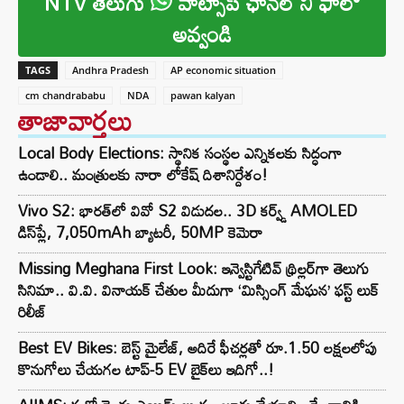
NTV తెలుగు
వాట్సాప్ ఛానల్ ని ఫాలో
అవ్వండి
TAGS
Andhra Pradesh
AP economic situation
cm chandrababu
NDA
pawan kalyan
తాజావార్తలు
Local Body Elections: స్థానిక సంస్థల ఎన్నికలకు సిద్ధంగా
ఉండాలి.. మంత్రులకు నారా లోకేష్ దిశానిర్దేశం!
Vivo S2: భారత్‌లో వివో S2 విడుదల.. 3D కర్వ్డ్ AMOLED
డిస్‌ప్లే, 7,050mAh బ్యాటరీ, 50MP కెమెరా
Missing Meghana First Look: ఇన్వెస్టిగేటివ్ థ్రిల్లర్‌గా తెలుగు
సినిమా.. వి.వి. వినాయక్ చేతుల మీదుగా ‘మిస్సింగ్ మేఘన’ ఫస్ట్ లుక్
రిలీజ్
Best EV Bikes: బెస్ట్ మైలేజ్, అదిరే ఫీచర్లతో రూ.1.50 లక్షలలోపు
కొనుగోలు చేయగల టాప్-5 EV బైక్‌లు ఇదిగో..!