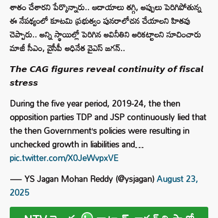
శాతం చేశారని పేర్కొన్నారు.. ఆదాయాలు తగ్గి, అప్పులు పెరిగిపోతున్న
ఈ నేపథ్యంలో కూటమి ప్రభుత్వం పునరాలోచన చేయాలని హితవు
చెప్పారు.. అన్ని స్థాయిల్లో పెరిగిన అవినీతిని అరికట్టాలని సూచించారు
మాజీ సీఎం, వైసీపీ అధినేత వైఎస్‌ జగన్..
𝙏𝙝𝙚 𝘾𝘼𝙂 𝙛𝙞𝙜𝙪𝙧𝙚𝙨 𝙧𝙚𝙫𝙚𝙖𝙡 𝙘𝙤𝙣𝙩𝙞𝙣𝙪𝙞𝙩𝙮 𝙤𝙛 𝙛𝙞𝙨𝙘𝙖𝙡
𝙨𝙩𝙧𝙚𝙨𝙨
During the five year period, 2019-24, the then
opposition parties TDP and JSP continuously lied that
the then Government’s policies were resulting in
unchecked growth in liabilities and…
pic.twitter.com/X0JeWvpxVE
— YS Jagan Mohan Reddy (@ysjagan)
August 23,
2025