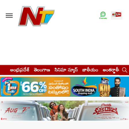
ఆంధ్రప్రదేశ్
తెలంగాణ
సినిమా న్యూస్
జాతీయం
అంతర్జాతీయం