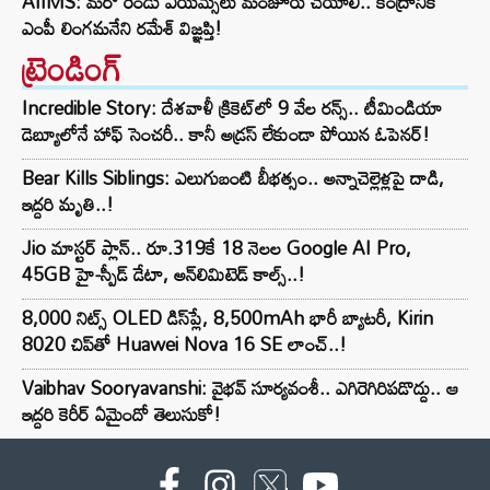
AIIMS: మరో రెండు ఎయిమ్స్‌లు మంజూరు చేయాలి.. కేంద్రానికి
ఎంపీ లింగమనేని రమేశ్ విజ్ఞప్తి!
ట్రెండింగ్‌
Incredible Story: దేశవాళీ క్రికెట్‌లో 9 వేల రన్స్.. టీమిండియా
డెబ్యూలోనే హాఫ్ సెంచరీ.. కానీ అడ్రస్ లేకుండా పోయిన ఓపెనర్!
Bear Kills Siblings: ఎలుగుబంటి బీభత్సం.. అన్నాచెల్లెళ్లపై దాడి,
ఇద్దరి మృతి..!
Jio మాస్టర్ ప్లాన్.. రూ.319కే 18 నెలల Google AI Pro,
45GB హై-స్పీడ్ డేటా, అన్⁭లిమిటెడ్ కాల్స్..!
8,000 నిట్స్ OLED డిస్‌ప్లే, 8,500mAh భారీ బ్యాటరీ, Kirin
8020 చిప్‌తో Huawei Nova 16 SE లాంచ్..!
Vaibhav Sooryavanshi: వైభవ్ సూర్యవంశీ.. ఎగిరెగిరిపడొద్దు.. ఆ
ఇద్దరి కెరీర్ ఏమైందో తెలుసుకో!