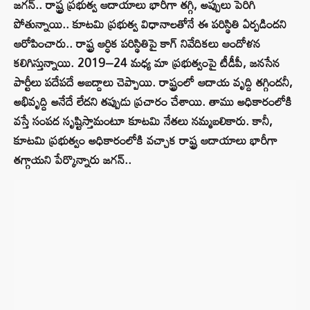
జగన్.. రాష్ట్ర ప్రభుత్వ ఆదాయాలు భారీగా తగ్గి, అప్పులు పెరిగి
పోతున్నాయి.. కూటమి ప్రభుత్వ విధానాలతోనే ఈ పరిస్థితి ఏర్పడిందని
ఆరోపించారు.. రాష్ట్ర ఆర్ధిక పరిస్థితిపై కాగ్ నివేదికలు ఆందోళన
కలిగిస్తున్నాయి. 2019–24 మధ్య మా ప్రభుత్వంపై టీడీపీ, జనసేన
పార్టీలు పదేపదే అబద్దాలు చెప్పాయి. రాష్ట్రంలో ఆదాయ వృద్ది తగ్గిందనీ,
అభివృద్ది అనేదే లేదని తప్పుడు ప్రచారం చేశాయి. తాము అధికారంలోకి
వస్తే సంపద సృష్టిస్తామంటూ కూటమి నేతలు నమ్మబలికారు. కానీ,
కూటమి ప్రభుత్వం అధికారంలోకి వచ్చాక రాష్ట్ర ఆదాయాలు భారీగా
తగ్గాయని పేర్కొన్నారు జగన్‌..