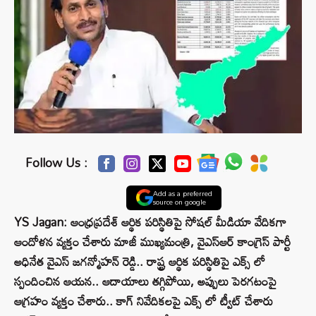
Follow Us :
Add as a preferred
source on google
YS Jagan: ఆంధ్రప్రదేశ్‌ ఆర్థిక పరిస్థితిపై సోషల్‌ మీడియా వేదికగా
ఆందోళన వ్యక్తం చేశారు మాజీ ముఖ్యమంత్రి, వైఎస్‌ఆర్‌ కాంగ్రెస్‌ పార్టీ
అధినేత వైఎస్‌ జగన్మోహన్‌ రెడ్డి.. రాష్ట్ర ఆర్థిక పరిస్థితిపై ఎక్స్ లో
స్పందించిన ఆయన.. ఆదాయాలు తగ్గిపోయి, అప్పులు పెరగటంపై
ఆగ్రహం వ్యక్తం చేశారు.. కాగ్ నివేదికలపై ఎక్స్ లో ట్వీట్ చేశారు