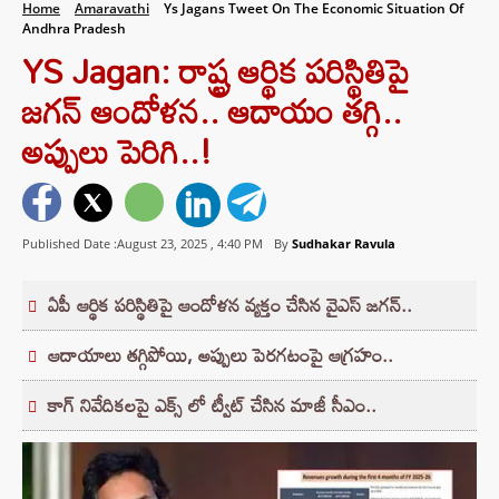
Home
Amaravathi
Ys Jagans Tweet On The Economic Situation Of
Andhra Pradesh
YS Jagan: రాష్ట్ర ఆర్థిక పరిస్థితిపై
జగన్‌ ఆందోళన.. ఆదాయం తగ్గి..
అప్పులు పెరిగి..!
Published Date :August 23, 2025 ,
4:40 PM
By
Sudhakar Ravula
ఏపీ ఆర్థిక పరిస్థితిపై ఆందోళన వ్యక్తం చేసిన వైఎస్ జగన్..
ఆదాయాలు తగ్గిపోయి, అప్పులు పెరగటంపై ఆగ్రహం..
కాగ్ నివేదికలపై ఎక్స్ లో ట్వీట్ చేసిన మాజీ సీఎం..