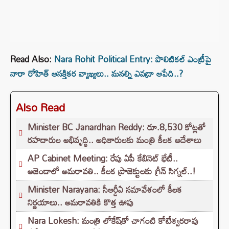
Read Also:
Nara Rohit Political Entry: పొలిటికల్‌ ఎంట్రీపై
నారా రోహిత్‌ ఆసక్తికర వ్యాఖ్యలు.. మనల్ని ఎవడ్రా ఆపేది..?
Also Read
Minister BC Janardhan Reddy: రూ.8,530 కోట్లతో
రహదారుల అభివృద్ధి.. అధికారులకు మంత్రి కీలక ఆదేశాలు
AP Cabinet Meeting: రేపు ఏపీ కేబినెట్ భేటీ..
అజెండాలో అమరావతి.. కీలక ప్రాజెక్టులకు గ్రీన్ సిగ్నల్..!
Minister Narayana: సీఆర్డీఏ సమావేశంలో కీలక
నిర్ణయాలు.. అమరావతికి కొత్త ఊపు
Nara Lokesh: మంత్రి లోకేష్‌తో చాగంటి కోటేశ్వరరావు