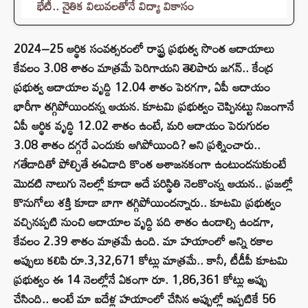
భేటీ.. నైతిక విలువలతోనే విద్యా వికాసం
2024–25 ఆర్థిక సంవత్సరంలో రాష్ట్ర ప్రభుత్వ సొంత ఆదాయాలు
కేవలం 3.08 శాతం మాత్రమే పెరిగాయని తెలిపారు జగన్.. కేంద్ర
ప్రభుత్వ ఆదాయాల వృద్ది 12.04 శాతం పెరగగా, ఏపీ ఆదాయం
భారీగా తగ్గిపోయిందన్న ఆయన. కూటమి ప్రభుత్వం చెప్పినట్టు నిజంగానే
ఏపీ ఆర్థిక వృద్ధి 12.02 శాతం ఉంటే, మరి ఆదాయం పెరుగుదల
3.08 శాతం దగ్గరే ఎందుకు ఆగిపోయింది? అని ప్రశ్నించారు..
గతేడాదితో పోల్చితే ఈఏడాది కొంత ఆశాజనకంగా ఉంటుందనుకుంటే
మొదటి నాలుగు నెలల్లో కూడా అదే పరిస్థితి నెలకొంన్న ఆయన.. ప్రజల్లో
కొనుగోలు శక్తి కూడా బాగా తగ్గిపోయిందన్నారు.. కూటమి ప్రభుత్వం
వచ్చినప్పటి నుంచి ఆదాయాల వృద్ది పది శాతం ఉండాల్సి ఉండగా,
కేవలం 2.39 శాతం మాత్రమే ఉంది. మా హయాంలో అన్ని రకాల
అప్పులు కలిపి రూ.3,32,671 కోట్లు మాత్రమే.. కానీ, టీడీపీ కూటమి
ప్రభుత్వం ఈ 14 నెలల్లోనే ఏకంగా రూ. 1,86,361 కోట్లు అప్పు
చేసింది.. అంటే మా ఐదేళ్ల హయాంలో చేసిన అప్పుల్లో ఇప్పటికే 56