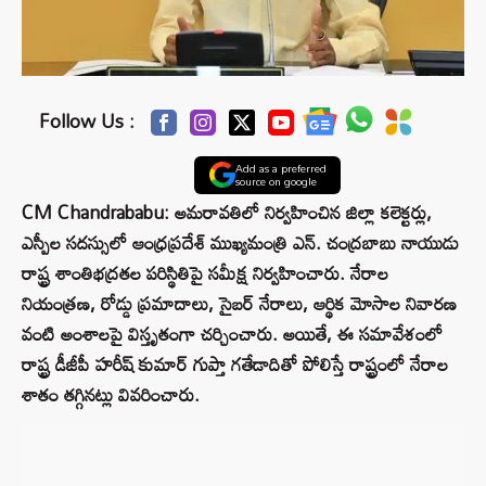
Follow Us :
Add as a preferred
source on google
CM Chandrababu: అమరావతిలో నిర్వహించిన జిల్లా కలెక్టర్లు,
ఎస్పీల సదస్సులో ఆంధ్రప్రదేశ్ ముఖ్యమంత్రి ఎన్. చంద్రబాబు నాయుడు
రాష్ట్ర శాంతిభద్రతల పరిస్థితిపై సమీక్ష నిర్వహించారు. నేరాల
నియంత్రణ, రోడ్డు ప్రమాదాలు, సైబర్ నేరాలు, ఆర్థిక మోసాల నివారణ
వంటి అంశాలపై విస్తృతంగా చర్చించారు. అయితే, ఈ సమావేశంలో
రాష్ట్ర డీజీపీ హరీష్ కుమార్ గుప్తా గతేడాదితో పోలిస్తే రాష్ట్రంలో నేరాల
శాతం తగ్గినట్లు వివరించారు.