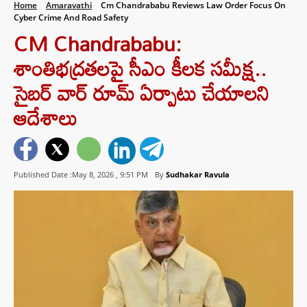
Home
Amaravathi
Cm Chandrababu Reviews Law Order Focus On
Cyber Crime And Road Safety
CM Chandrababu:
శాంతిభద్రతలపై సీఎం కీలక సమీక్ష..
సైబర్ వార్ రూమ్ ఏర్పాటు చేయాలని
ఆదేశాలు
Published Date :May 8, 2026 ,
9:51 PM
By
Sudhakar Ravula