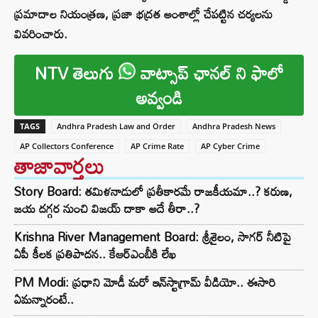
ప్రమాదాల నియంత్రణ, ప్రజా భద్రత అంశాల్లో చేపట్టిన చర్యలను
వివరించారు.
NTV తెలుగు
వాట్సాప్ ఛానల్ ని ఫాలో
అవ్వండి
TAGS
Andhra Pradesh Law and Order
Andhra Pradesh News
AP Collectors Conference
AP Crime Rate
AP Cyber Crime
తాజావార్తలు
Story Board: తమిళనాడులో ప్రతీకారమే రాజకీయమా..? కరుణ,
జయ దగ్గర నుంచి విజయ్ దాకా అదే తీరా..?
Krishna River Management Board: శ్రీశైలం, సాగర్ నీటిపై
ఏపీ కీలక ప్రతిపాదన.. కేఆర్ఎంబీకి లేఖ
PM Modi: ప్రధాని మోడీ మరో ఇన్‌స్టాగ్రామ్ వీడియో.. ఈసారి
ఏమన్నారంటే..