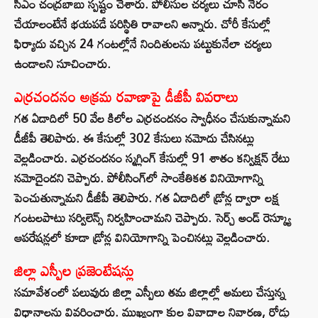
సీఎం చంద్రబాబు స్పష్టం చేశారు. పోలీసుల చర్యలు చూసి నేరం
చేయాలంటేనే భయపడే పరిస్థితి రావాలని అన్నారు. చోరీ కేసుల్లో
ఫిర్యాదు వచ్చిన 24 గంటల్లోనే నిందితులను పట్టుకునేలా చర్యలు
ఉండాలని సూచించారు.
ఎర్రచందనం అక్రమ రవాణాపై డీజీపీ వివరాలు
గత ఏడాదిలో 50 వేల కిలోల ఎర్రచందనం స్వాధీనం చేసుకున్నామని
డీజీపీ తెలిపారు. ఈ కేసుల్లో 302 కేసులు నమోదు చేసినట్లు
వెల్లడించారు. ఎర్రచందనం స్మగ్లింగ్ కేసుల్లో 91 శాతం కన్విక్షన్ రేటు
నమోదైందని చెప్పారు. పోలీసింగ్‌లో సాంకేతికత వినియోగాన్ని
పెంచుతున్నామని డీజీపీ తెలిపారు. గత ఏడాదిలో డ్రోన్ల ద్వారా లక్ష
గంటలపాటు సర్విలెన్స్ నిర్వహించామని చెప్పారు. సెర్చ్ అండ్ రెస్క్యూ
ఆపరేషన్లలో కూడా డ్రోన్ల వినియోగాన్ని పెంచినట్లు వెల్లడించారు.
జిల్లా ఎస్పీల ప్రజెంటేషన్లు
సమావేశంలో పలువురు జిల్లా ఎస్పీలు తమ జిల్లాల్లో అమలు చేస్తున్న
విధానాలను వివరించారు. ముఖ్యంగా కుల వివాదాల నివారణ, రోడ్డు