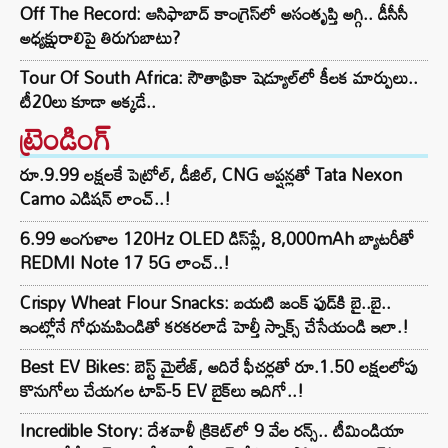
Off The Record: ఆసిఫాబాద్ కాంగ్రెస్‌లో అసంతృప్తి అగ్గి.. డీసీసీ
అధ్యక్షురాలిపై తిరుగుబాటు?
Tour Of South Africa: సౌతాఫ్రికా షెడ్యూల్‌లో కీలక మార్పులు..
టీ20లు కూడా అక్కడే..
ట్రెండింగ్‌
రూ.9.99 లక్షలకే పెట్రోల్, డీజిల్, CNG ఆప్షన్లతో Tata Nexon
Camo ఎడిషన్ లాంచ్..!
6.99 అంగుళాల 120Hz OLED డిస్‌ప్లే, 8,000mAh బ్యాటరీతో
REDMI Note 17 5G లాంచ్..!
Crispy Wheat Flour Snacks: బయటి జంక్ ఫుడ్‌కి బై..బై..
ఇంట్లోనే గోధుమపిండితో కరకరలాడే హెల్తీ స్నాక్స్ చేసేయండి ఇలా.!
Best EV Bikes: బెస్ట్ మైలేజ్, అదిరే ఫీచర్లతో రూ.1.50 లక్షలలోపు
కొనుగోలు చేయగల టాప్-5 EV బైక్‌లు ఇదిగో..!
Incredible Story: దేశవాళీ క్రికెట్‌లో 9 వేల రన్స్.. టీమిండియా