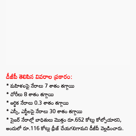
డీజీపీ తెలిపిన వివరాల ప్రకారం:
* మహిళలపై నేరాలు 7 శాతం తగ్గాయి
* చోరీలు 8 శాతం తగ్గాయి
* ఆర్థిక నేరాలు 0.3 శాతం తగ్గాయి
* ఎస్సీ, ఎస్టీలపై నేరాలు 30 శాతం తగ్గాయి
* సైబర్ నేరాల్లో బాధితులు మొత్తం రూ.652 కోట్లు కోల్పోయారని,
అందులో రూ.116 కోట్లు ఫ్రీజ్ చేయగలిగామని డీజీపీ వెల్లడించారు.