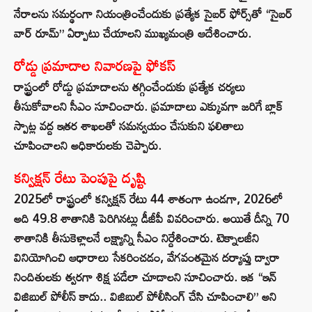
నేరాలను సమర్థంగా నియంత్రించేందుకు ప్రత్యేక సైబర్ ఫోర్స్‌తో “సైబర్
వార్ రూమ్” ఏర్పాటు చేయాలని ముఖ్యమంత్రి ఆదేశించారు.
రోడ్డు ప్రమాదాల నివారణపై ఫోకస్
రాష్ట్రంలో రోడ్డు ప్రమాదాలను తగ్గించేందుకు ప్రత్యేక చర్యలు
తీసుకోవాలని సీఎం సూచించారు. ప్రమాదాలు ఎక్కువగా జరిగే బ్లాక్
స్పాట్ల వద్ద ఇతర శాఖలతో సమన్వయం చేసుకుని ఫలితాలు
చూపించాలని అధికారులకు చెప్పారు.
కన్విక్షన్ రేటు పెంపుపై దృష్టి
2025లో రాష్ట్రంలో కన్విక్షన్ రేటు 44 శాతంగా ఉండగా, 2026లో
అది 49.8 శాతానికి పెరిగినట్లు డీజీపీ వివరించారు. అయితే దీన్ని 70
శాతానికి తీసుకెళ్లాలనే లక్ష్యాన్ని సీఎం నిర్దేశించారు. టెక్నాలజీని
వినియోగించి ఆధారాలు సేకరించడం, వేగవంతమైన దర్యాప్తు ద్వారా
నిందితులకు త్వరగా శిక్ష పడేలా చూడాలని సూచించారు. ఇక “ఇన్
విజిబుల్ పోలీస్ కాదు.. విజిబుల్ పోలీసింగ్ చేసి చూపించాలి” అని