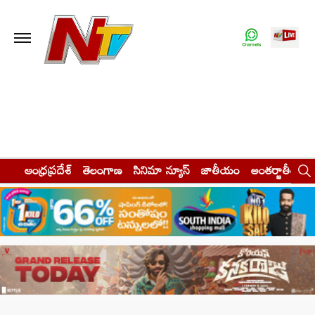
ఆంధ్రప్రదేశ్
తెలంగాణ
సినిమా న్యూస్
జాతీయం
అంతర్జాతీయం