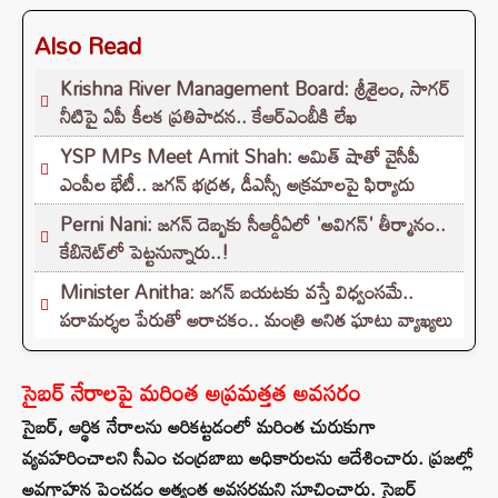
Also Read
Krishna River Management Board: శ్రీశైలం, సాగర్
నీటిపై ఏపీ కీలక ప్రతిపాదన.. కేఆర్ఎంబీకి లేఖ
YSP MPs Meet Amit Shah: అమిత్ షాతో వైసీపీ
ఎంపీల భేటీ.. జగన్ భద్రత, డీఎస్సీ అక్రమాలపై ఫిర్యాదు
Perni Nani: జగన్‌ దెబ్బకు సీఆర్డీఏలో 'అవిగన్‌' తీర్మానం..
కేబినెట్‌లో పెట్టనున్నారు..!
Minister Anitha: జగన్ బయటకు వస్తే విధ్వంసమే..
పరామర్శల పేరుతో అరాచకం.. మంత్రి అనిత ఘాటు వ్యాఖ్యలు
సైబర్ నేరాలపై మరింత అప్రమత్తత అవసరం
సైబర్, ఆర్థిక నేరాలను అరికట్టడంలో మరింత చురుకుగా
వ్యవహరించాలని సీఎం చంద్రబాబు అధికారులను ఆదేశించారు. ప్రజల్లో
అవగాహన పెంచడం అత్యంత అవసరమని సూచించారు. సైబర్