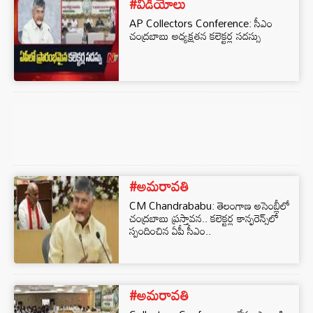
#వీడియోలు
AP Collectors Conference: సీఎం
చంద్రబాబు అధ్యక్షతన కలెక్టర్ల సదస్సు
#అమరావతి
CM Chandrababu: తెలంగాణ అసెంబ్లీలో
చంద్రబాబు ప్రస్తావన.. కలెక్టర్ల కాన్ఫరెన్స్‌లో
స్పందించిన ఏపీ సీఎం..
#అమరావతి