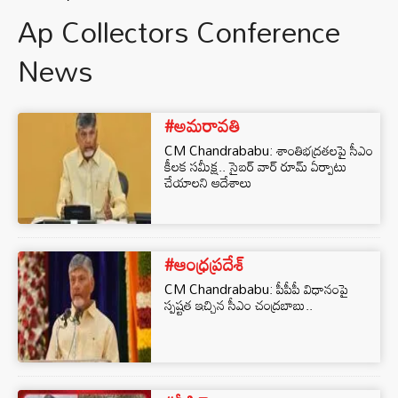
Ap Collectors Conference
News
#అమరావతి
CM Chandrababu: శాంతిభద్రతలపై సీఎం
కీలక సమీక్ష.. సైబర్ వార్ రూమ్ ఏర్పాటు
చేయాలని ఆదేశాలు
#ఆంధ్రప్రదేశ్
CM Chandrababu: పీపీపీ విధానంపై
స్పష్టత ఇచ్చిన సీఎం చంద్రబాబు..