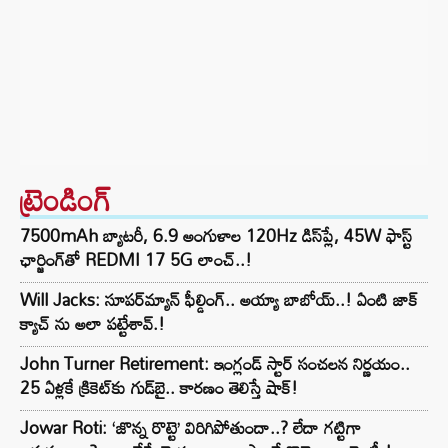
ట్రెండింగ్‌
7500mAh బ్యాటరీ, 6.9 అంగుళాల 120Hz డిస్‌ప్లే, 45W ఫాస్ట్
ఛార్జింగ్‌తో REDMI 17 5G లాంచ్..!
Will Jacks: సూపర్‌మ్యాన్ ఫీల్డింగ్.. అయ్యా బాబోయ్..! ఏంటి జాక్
క్యాచ్ ను అలా పట్టేశావ్.!
John Turner Retirement: ఇంగ్లండ్ స్టార్ సంచలన నిర్ణయం..
25 ఏళ్లకే క్రికెట్‌కు గుడ్‌బై.. కారణం తెలిస్తే షాక్!
Jowar Roti: ‘జొన్న రొట్టె’ విరిగిపోతుందా..? లేదా గట్టిగా