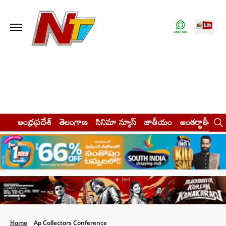
ఆంధ్రప్రదేశ్
తెలంగాణ
సినిమా న్యూస్
జాతీయం
అంతర్జాతీయం
Home
Ap Collectors Conference