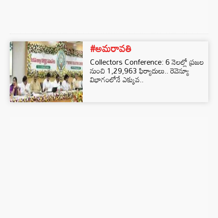
#అమరావతి
Collectors Conference: 6 నెలల్లో ప్రజల
నుంచి 1,29,963 ఫిర్యాదులు.. రెవెన్యూ
విభాగంలోనే ఎక్కువ..