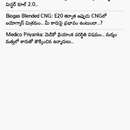
మిస్టర్ కూల్ 2.0..
Biogas Blended CNG: E20 తర్వాత ఇప్పుడు CNGలో
బయోగ్యాస్ మిశ్రమం.. మీ కారుపై ప్రభావం ఉంటుందా..?
Medico Priyanka: మెడికో ప్రియాంక పరిస్థితి విషమం.. మద్యం
మత్తులో కారుతో తొక్కించిన ఉన్మాదులు..