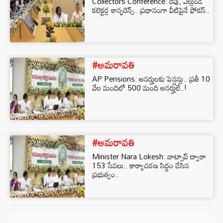
Collectors Conference: రేపు, ఎల్లుండి
కలెక్టర్ల కాన్ఫరెన్స్‌.. ప్రధానంగా వీటిపైనే ఫోకస్‌..
#అమరావతి
AP Pensions: అనర్హులకు పెన్షన్లు.. ప్రతీ 10
వేల మందిలో 500 మంది అనర్హులే..!
#అమరావతి
Minister Nara Lokesh: వాట్సాప్ ద్వారా
153 సేవలు.. కార్యాచరణ సిద్ధం చేసిన
ప్రభుత్వం..