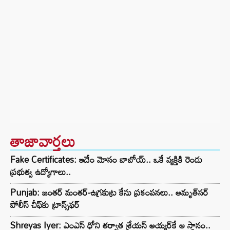
తాజావార్తలు
Fake Certificates: ఇదేం మోసం బాబోయ్.. ఒకే వ్యక్తికి రెండు
ప్రభుత్వ ఉద్యోగాలు..
Punjab: జంతర్ మంతర్-ఉగ్రకుట్ర కేసు ప్రకంపనలు.. అమృత్‌సర్
పోలీస్ చీఫ్‌కు ట్రాన్స్‌ఫర్
Shreyas Iyer: ఎంఎస్ ధోని తర్వాత శ్రేయస్ అయ్యర్‌కే ఆ స్థానం..