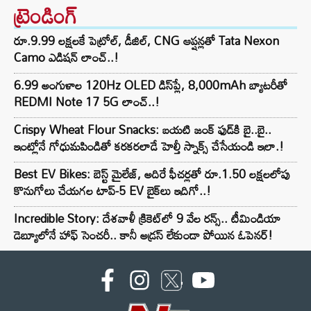
ట్రెండింగ్‌
రూ.9.99 లక్షలకే పెట్రోల్, డీజిల్, CNG ఆప్షన్లతో Tata Nexon
Camo ఎడిషన్ లాంచ్..!
6.99 అంగుళాల 120Hz OLED డిస్‌ప్లే, 8,000mAh బ్యాటరీతో
REDMI Note 17 5G లాంచ్..!
Crispy Wheat Flour Snacks: బయటి జంక్ ఫుడ్‌కి బై..బై..
ఇంట్లోనే గోధుమపిండితో కరకరలాడే హెల్తీ స్నాక్స్ చేసేయండి ఇలా.!
Best EV Bikes: బెస్ట్ మైలేజ్, అదిరే ఫీచర్లతో రూ.1.50 లక్షలలోపు
కొనుగోలు చేయగల టాప్-5 EV బైక్‌లు ఇదిగో..!
Incredible Story: దేశవాళీ క్రికెట్‌లో 9 వేల రన్స్.. టీమిండియా
డెబ్యూలోనే హాఫ్ సెంచరీ.. కానీ అడ్రస్ లేకుండా పోయిన ఓపెనర్!