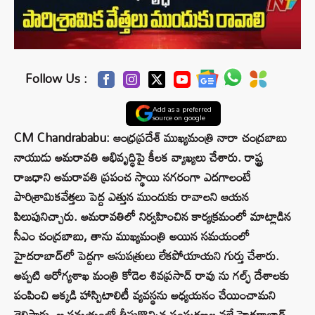
Follow Us :
Add as a preferred
source on google
CM Chandrababu: ఆంధ్రప్రదేశ్ ముఖ్యమంత్రి నారా చంద్రబాబు
నాయుడు అమరావతి అభివృద్ధిపై కీలక వ్యాఖ్యలు చేశారు. రాష్ట్ర
రాజధాని అమరావతి ప్రపంచ స్థాయి నగరంగా ఎదగాలంటే
పారిశ్రామికవేత్తలు పెద్ద ఎత్తున ముందుకు రావాలని ఆయన
పిలుపునిచ్చారు. అమరావతిలో నిర్వహించిన కార్యక్రమంలో మాట్లాడిన
సీఎం చంద్రబాబు, తాను ముఖ్యమంత్రి అయిన సమయంలో
హైదరాబాద్‌లో పెద్దగా ఆసుపత్రులు లేకపోయాయని గుర్తు చేశారు.
అప్పటి ఆరోగ్యశాఖ మంత్రి కోడెల శివప్రసాద్‌ రావు ను గల్ఫ్ దేశాలకు
పంపించి అక్కడి హాస్పిటాలిటీ వ్యవస్థను అధ్యయనం చేయించామని
తెలిపారు. ఆ సమయంలో తీసుకొచ్చిన సంస్కరణల వల్లే హైదరాబాద్