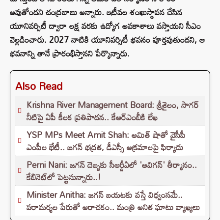
అవుతోందని చంద్రబాబు అన్నారు. ఇటీవల శంఖుస్థాపన చేసిన
యూనివర్సిటీ ద్వారా లక్ష వరకు ఉద్యోగ అవకాశాలు వస్తాయని సీఎం
వెల్లడించారు. 2027 నాటికి యూనివర్సిటీ భవనం పూర్తవుతుందని, ఆ
భవనాన్ని తానే ప్రారంభిస్తానని పేర్కొన్నారు.
Also Read
Krishna River Management Board: శ్రీశైలం, సాగర్
నీటిపై ఏపీ కీలక ప్రతిపాదన.. కేఆర్ఎంబీకి లేఖ
YSP MPs Meet Amit Shah: అమిత్ షాతో వైసీపీ
ఎంపీల భేటీ.. జగన్ భద్రత, డీఎస్సీ అక్రమాలపై ఫిర్యాదు
Perni Nani: జగన్‌ దెబ్బకు సీఆర్డీఏలో 'అవిగన్‌' తీర్మానం..
కేబినెట్‌లో పెట్టనున్నారు..!
Minister Anitha: జగన్ బయటకు వస్తే విధ్వంసమే..
పరామర్శల పేరుతో అరాచకం.. మంత్రి అనిత ఘాటు వ్యాఖ్యలు