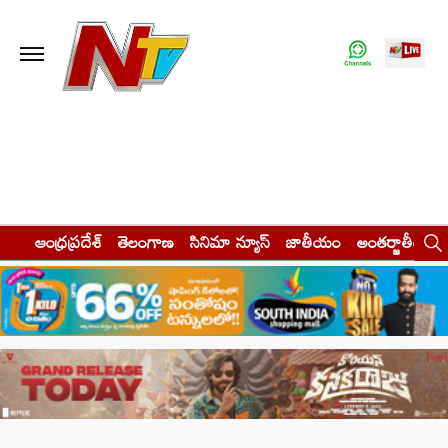
ఆంధ్రప్రదేశ్
తెలంగాణ
సినిమా న్యూస్
జాతీయం
అంతర్జాతీయం