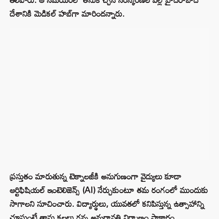
దేశానికి మెడికల్ హబ్‌గా మారిందన్నారు.
ప్రస్తుతం మారుతున్న టెక్నాలజీకి అనుగుణంగా వైద్యులు కూడా
ఆర్టిఫిషియల్ ఇంటెలిజెన్స్ (AI) నేర్చుకుంటూ తమ రంగంలో ముందుకు
సాగాలని సూచించారు. విద్యార్థులు, యువతలో కనిపిస్తున్న ఉత్సాహాన్ని
చూస్తుంటే తాను కలలు గన్న అమరావతి నిర్మాణం సాకారం