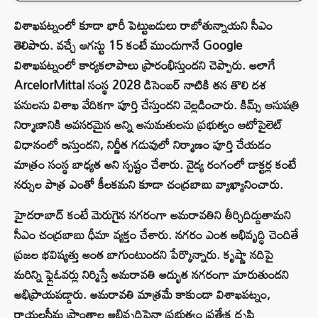
విశాఖపట్నంలో కూడా భారీ పెట్టుబడులు రాబోతున్నాయని సీఎం
తెలిపారు. వచ్చే ఆగస్టు 15 కంటే ముందుగానే Google
విశాఖపట్నంలో కార్యకలాపాలు ప్రారంభిస్తుందని చెప్పారు. అలాగే
ArcelorMittal సంస్థ 2028 డిసెంబర్ నాటికి తన తొలి దశ
పనులను విశాఖ వేదికగా పూర్తి చేస్తుందని వెల్లడించారు. కిమ్స్ ఆసుపత్రి
నిర్మాణానికి అవసరమైన అన్ని అనుమతులను ప్రభుత్వం ఆటోపైలెట్
విధానంలో ఇస్తుందని, నిర్ణీత గడువులో నిర్మాణం పూర్తి చేయడం
మాత్రం సంస్థ బాధ్యత అని స్పష్టం చేశారు. వైద్య రంగంలో డాక్టర్ల కంటే
నర్సుల పాత్ర ఎంతో కీలకమని కూడా చంద్రబాబు వ్యాఖ్యానించారు.
హైదరాబాద్ కంటే మెరుగైన నగరంగా అమరావతిని తీర్చిదిద్దుతామని
సీఎం చంద్రబాబు ధీమా వ్యక్తం చేశారు. నగరం ఎంత అభివృద్ధి చెందితే
ప్రజల భవిష్యత్తు అంత బాగుంటుందని పేర్కొన్నారు. కృష్ణా నదిపై
మరిన్ని ఫ్లైఓవర్లు నిర్మిస్తే అమరావతి అద్భుత నగరంగా మారుతుందని
అభిప్రాయపడ్డారు. అమరావతి మాత్రమే కాకుండా విశాఖపట్నం,
రాయలసీమ ప్రాంతాల అభివృద్ధిపైనా ప్రభుత్వం ప్రత్యేక దృష్టి