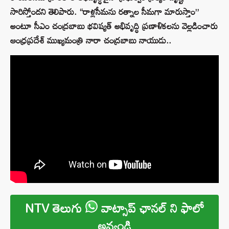
సారిస్తోందని తెలిపారు. “రాళ్లసీమను రత్నాల సీమగా మారుస్తాం”
అంటూ సీఎం చంద్రబాబు భవిష్యత్ అభివృద్ధి ప్రణాళికలను వెల్లడించారు
ఆంధ్రప్రదేశ్ ముఖ్యమంత్రి నారా చంద్రబాబు నాయుడు..
NTV తెలుగు
వాట్సాప్ ఛానల్ ని ఫాలో
అవ్వండి