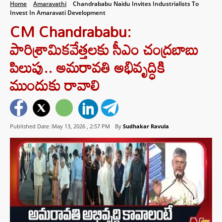
Home
Amaravathi
Chandrababu Naidu Invites Industrialists To
Invest In Amaravati Development
CM Chandrababu:
పారిశ్రామికవేత్తలకు సీఎం చంద్రబాబు
పిలుపు.. అమరావతి అభివృద్ధికి
ముందుకు రావాలి
Published Date :May 13, 2026 ,
2:57 PM
By
Sudhakar Ravula