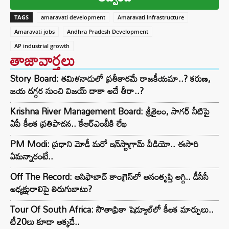
TAGS
amaravati development
Amaravati Infrastructure
Amaravati jobs
Andhra Pradesh Development
AP industrial growth
తాజావార్తలు
Story Board: తమిళనాడులో ప్రతీకారమే రాజకీయమా..? కరుణ,
జయ దగ్గర నుంచి విజయ్ దాకా అదే తీరా..?
Krishna River Management Board: శ్రీశైలం, సాగర్ నీటిపై
ఏపీ కీలక ప్రతిపాదన.. కేఆర్ఎంబీకి లేఖ
PM Modi: ప్రధాని మోడీ మరో ఇన్‌స్టాగ్రామ్ వీడియో.. ఈసారి
ఏమన్నారంటే..
Off The Record: ఆసిఫాబాద్ కాంగ్రెస్‌లో అసంతృప్తి అగ్గి.. డీసీసీ
అధ్యక్షురాలిపై తిరుగుబాటు?
Tour Of South Africa: సౌతాఫ్రికా షెడ్యూల్‌లో కీలక మార్పులు..
టీ20లు కూడా అక్కడే..