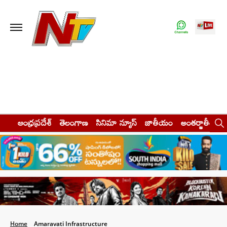
ఆంధ్రప్రదేశ్
తెలంగాణ
సినిమా న్యూస్
జాతీయం
అంతర్జాతీయం
Home
Amaravati Infrastructure