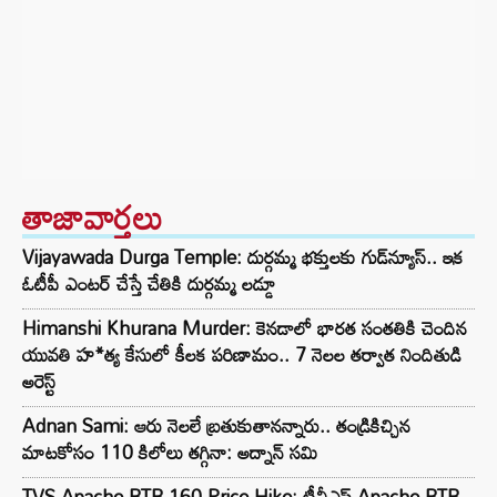
తాజావార్తలు
Vijayawada Durga Temple: దుర్గమ్మ భక్తులకు గుడ్‌న్యూస్.. ఇక
ఓటీపీ ఎంటర్ చేస్తే చేతికి దుర్గమ్మ లడ్డూ
Himanshi Khurana Murder: కెనడాలో భారత సంతతికి చెందిన
యువతి హ*త్య కేసులో కీలక పరిణామం.. 7 నెలల తర్వాత నిందితుడి
అరెస్ట్
Adnan Sami: ఆరు నెలలే బ్రతుకుతానన్నారు.. తండ్రికిచ్చిన
మాటకోసం 110 కిలోలు తగ్గినా: అద్నాన్ సమి
TVS Apache RTR 160 Price Hike: టీవీఎస్ Apache RTR