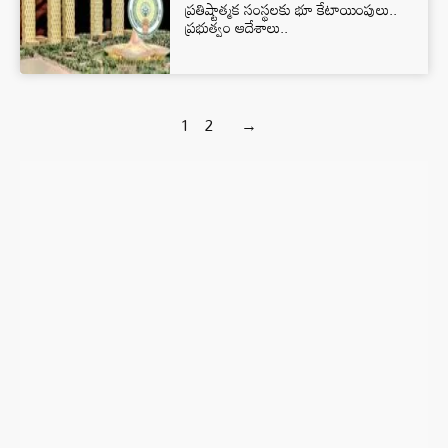
ప్రతిష్టాత్మక సంస్థలకు భూ కేటాయింపులు..
ప్రభుత్వం ఆదేశాలు..
1
2
→