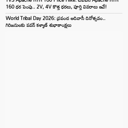
160 ధర పెంపు.. 2V, 4V కొత్త ధరలు, పూర్తి వివరాలు ఇవే!
World Tribal Day 2026: ప్రపంచ ఆదివాసీ దినోత్సవం..
గిరిజనులకు పవన్ కళ్యాణ్ శుభాకాంక్షలు