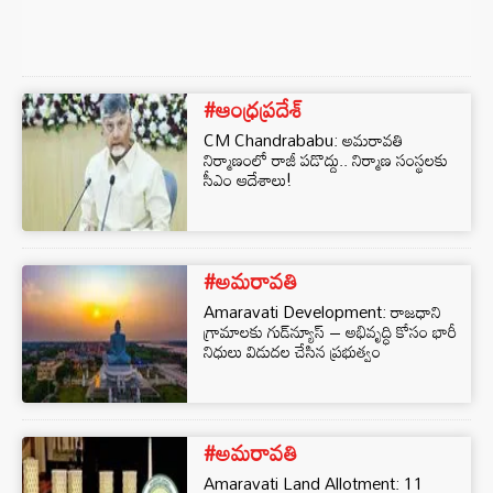
#ఆంధ్రప్రదేశ్
CM Chandrababu: అమరావతి
నిర్మాణంలో రాజీ పడొద్దు.. నిర్మాణ సంస్థలకు
సీఎం ఆదేశాలు!
#అమరావతి
Amaravati Development: రాజధాని
గ్రామాలకు గుడ్‌న్యూస్‌ – అభివృద్ధి కోసం భారీ
నిధులు విడుదల చేసిన ప్రభుత్వం
#అమరావతి
Amaravati Land Allotment: 11