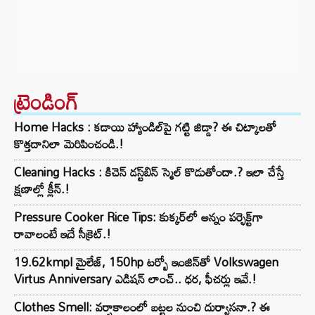
ట్రెండింగ్‌
Home Hacks : కడాయి హ్యాండిల్‌పై గట్టి జిడ్డా? ఈ చిట్కాలతో
కొత్తదానిలా మెరిపించండి.!
Cleaning Hacks : కిచెన్ డస్ట్‌బిన్ స్మెల్ కొడుతోందా.? ఇలా చేస్తే
క్షణాల్లో క్లీన్.!
Pressure Cooker Rice Tips: కుక్కర్‌లో అన్నం పర్ఫెక్ట్‌గా
రావాలంటే ఇదే సీక్రెట్.!
19.62kmpl మైలేజ్, 150hp టర్బో ఇంజిన్‌తో Volkswagen
Virtus Anniversary ఎడిషన్ లాంచ్.. ధర, ఫీచర్లు ఇవే.!
Clothes Smell: వర్షాకాలంలో బట్టల నుంచి దుర్వాసనా.? ఈ