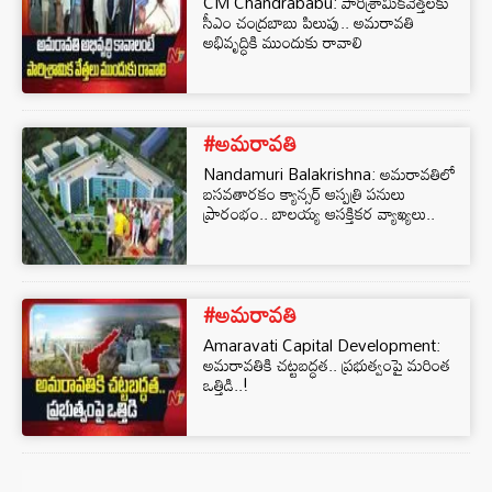
CM Chandrababu: పారిశ్రామికవేత్తలకు
సీఎం చంద్రబాబు పిలుపు.. అమరావతి
అభివృద్ధికి ముందుకు రావాలి
#అమరావతి
Nandamuri Balakrishna: అమరావతిలో
బసవతారకం క్యాన్సర్ ఆస్పత్రి పనులు
ప్రారంభం.. బాలయ్య ఆసక్తికర వ్యాఖ్యలు..
#అమరావతి
Amaravati Capital Development:
అమరావతికి చట్టబద్ధత.. ప్రభుత్వంపై మరింత
ఒత్తిడి..!