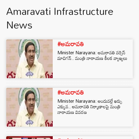
Amaravati Infrastructure
News
#అమరావతి
Minister Narayana: అమరావతి వర్సెస్
మావిగన్.. మంత్రి నారాయణ కీలక వ్యాఖ్యలు
#అమరావతి
Minister Narayana: అందువల్లే ఖర్చు
ఎక్కువ.. అమరావతి నిర్మాణాలపై మంత్రి
నారాయణ వివరణ