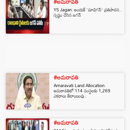
#అమరావతి
YS Jagan: అందుకే “మావిగన్” ప్రతిపాదన..
స్పష్టం చేసిన జగన్
#అమరావతి
Amaravati Land Allocation:
అమరావతిలో 114 సంస్థలకు 1,269
ఎకరాలు కేటాయింపు..
#అమరావతి