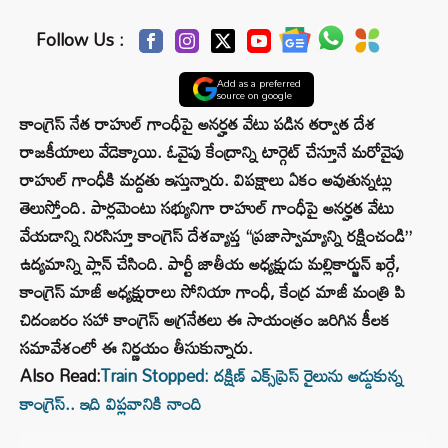
Follow Us :
Add as a preferred
source on google
కాంగ్రెస్ నేత రాహుల్ గాంధీపై అనర్హత వేటు పడిన తర్వాత దేశ
రాజకీయాలు వేడెక్కాయి. ఓవైపు కేంద్రాన్ని టార్గెట్ చేస్తూనే మరోవైపు
రాహుల్ గాంధీకి మద్దతు ఇస్తున్నారు. విపక్షాలు ఏకం అవుతున్నట్లు
తెలుస్తోంది. పార్లమెంటు సభ్యునిగా రాహుల్ గాంధీపై అనర్హత వేటు
వేయడాన్ని నిరసిస్తూ కాంగ్రెస్ దేశవ్యాప్త “ప్రజాస్వామ్యాన్ని రక్షించండి”
ఉద్యమాన్ని ప్లాన్ చేసింది. పార్టీ జాతీయ అధ్యక్షుడు మల్లికార్జున్ ఖర్గే,
కాంగ్రెస్ మాజీ అధ్యక్షురాలు సోనియా గాంధీ, కేంద్ర మాజీ మంత్రి పి
చిదంబరం సహా కాంగ్రెస్ అగ్రనేతలు ఈ సాయంత్రం జరిగిన కీలక
సమావేశంలో ఈ నిర్ణయం తీసుకున్నారు.
Also Read:
Train Stopped: దక్షిణ్ ఎక్స్‌ప్రెస్ రైలును అడ్డుకున్న
కాంగ్రెస్.. ఇది విప్లవానికి నాంది