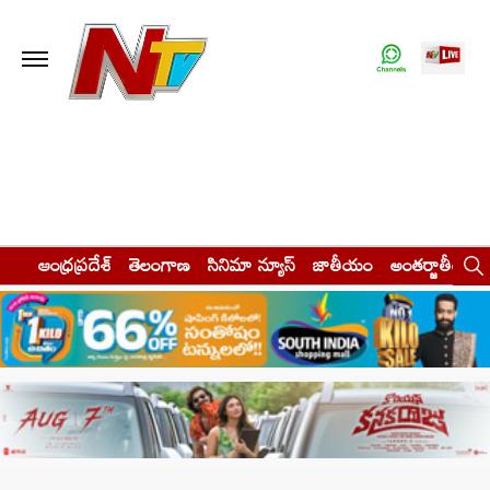
ఆంధ్రప్రదేశ్
తెలంగాణ
సినిమా న్యూస్
జాతీయం
అంతర్జాతీయం