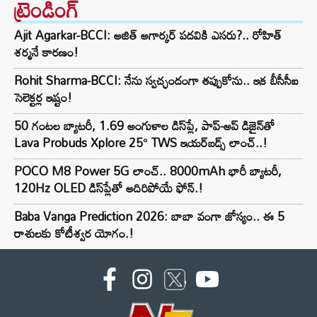
ట్రెండింగ్‌
Ajit Agarkar-BCCI: అజిత్ అగార్కర్ పదవికి ఎసరు?.. రోహిత్
శర్మనే కారణం!
Rohit Sharma-BCCI: నేను స్వచ్ఛందంగా తప్పుకోను.. ఇక బీసీసీఐ
సెలెక్టర్ల ఇష్టం!
50 గంటల బ్యాటరీ, 1.69 అంగుళాల డిస్‌ప్లే, పాప్-అప్ డిజైన్‌తో
Lava Probuds Xplore 25° TWS ఇయర్‌బడ్స్ లాంచ్..!
POCO M8 Power 5G లాంచ్.. 8000mAh భారీ బ్యాటరీ,
120Hz OLED డిస్‌ప్లేతో అదిరిపోయే ఫోన్.!
Baba Vanga Prediction 2026: బాబా వంగా జోస్యం.. ఈ 5
రాశులకు కోటీశ్వర యోగం.!