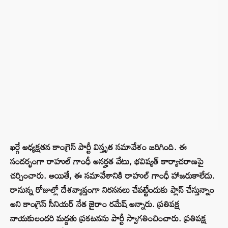
ఖర్గే అధ్యక్షతన కాంగ్రెస్ పార్టీ విస్తృత సమావేశం జరిగింది. ఈ
సందర్భంగా రాహుల్ గాంధీ అనర్హత వేటు, భవిష్యత్ కార్యాచరాణపై
చర్చించారు. అయితే, ఈ సమావేశానికి రాహుల్ గాంధీ హాజరుకాలేదు.
రానున్న రోజుల్లో దేశవ్యాప్తంగా నిరసనలు చేపట్టేందుకు ప్లాన్‌ చేస్తున్నాం
అని కాంగ్రెస్‌ సీనియర్‌ నేత జైరాం రమేష్‌ అన్నారు. ప్రతిపక్ష
నాయకులందరి మద్దతు ప్రకటనను పార్టీ స్వాగతించించారు. ప్రతిపక్ష