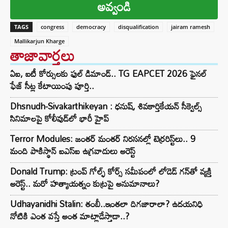
అవ్వండి
TAGS
congress
democracy
disqualification
jairam ramesh
Mallikarjun Kharge
తాజావార్తలు
ఏఐ, ఐటీ కోర్సులకు ఫుల్ డిమాండ్.. TG EAPCET 2026 ఫైనల్
ఫేజ్ సీట్ల కేటాయింపు పూర్తి..
Dhsnudh-Sivakarthikeyan : ధనుష్, శివకార్తికేయన్ సీక్వెల్స్
సినిమాలపై కోలీవుడ్‌లో భారీ హైప్
Terror Modules: జంతర్ మంతర్ నిరసనల్లో టెర్రరిస్ట్‌లు.. 9
మంది పాకిస్థాన్ ఐఎస్ఐ ఉగ్రవాదులు అరెస్ట్
Donald Trump: ట్రంప్ గోల్ఫ్ కోర్స్ సమీపంలో లోడెడ్ గన్‌తో వ్యక్తి
అరెస్ట్.. మరో హత్యాయత్నం కుట్రపై అనుమానాలు?
Udhayanidhi Stalin: తంబీ..ఇంతలా దిగజారాలా? ఉదయనిధి
నోటికి ఎంత వస్తే అంత మాట్లాడేస్తాడా..?