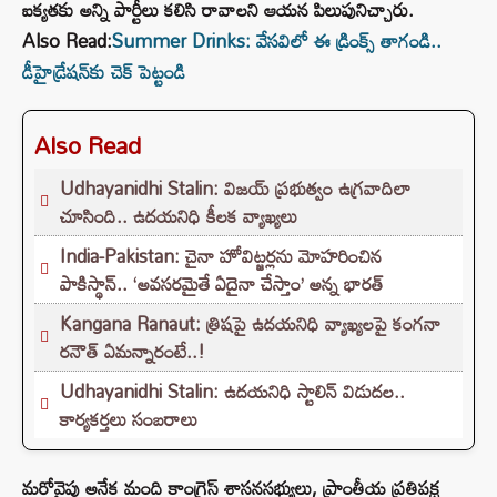
ఐక్యతకు అన్ని పార్టీలు కలిసి రావాలని ఆయన పిలుపునిచ్చారు.
Also Read:
Summer Drinks: వేసవిలో ఈ డ్రింక్స్ తాగండి..
డీహైడ్రేషన్‌కు చెక్ పెట్టండి
Also Read
Udhayanidhi Stalin: విజయ్ ప్రభుత్వం ఉగ్రవాదిలా
చూసింది.. ఉదయనిధి కీలక వ్యాఖ్యలు
India-Pakistan: చైనా హోవిట్జర్లను మోహరించిన
పాకిస్థాన్.. ‘అవసరమైతే ఏదైనా చేస్తాం’ అన్న భారత్
Kangana Ranaut: త్రిషపై ఉదయనిధి వ్యాఖ్యలపై కంగనా
రనౌత్ ఏమన్నారంటే..!
Udhayanidhi Stalin: ఉదయనిధి స్టాలిన్ విడుదల..
కార్యకర్తలు సంబరాలు
మరోవైపు అనేక మంది కాంగ్రెస్ శాసనసభ్యులు, ప్రాంతీయ ప్రతిపక్ష