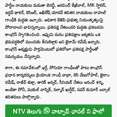
పార్టీల నాయకులు మమతా బెనర్జీ, అరవింద్ కేజ్రీవాల్, MK స్టాలిన్,
ఉద్ధవ్ థాకరే, కెసిఆర్, అఖిలేష్ యాదవ్ తదితర నాయకులు రాహుల్
గాంధీకి మద్దతు ఇచ్చారు. అధికార బిజెపి ప్రభుత్వ నియంతృత్వంపై
పోరాడాలని భావిస్తున్నాయి. ప్రతిపక్ష నేతలందరి మద్దతు ప్రకటనను
కాంగ్రెస్ స్వాగతించింది. ఇప్పుడు మనం ప్రతిపక్షాల ఐక్యతను ఒక
క్రమపద్ధతిలో ముందుకు తీసుకెళ్లాలి అని జైరామ్ రమేష్ అన్నారు.
కాంగ్రెస్ అధ్యక్షుడు పార్లమెంటులో ప్రతిరోజూ ప్రతిపక్ష పార్టీలతో
సమన్వయం చేస్తున్నారు.
కాగా, ఈ సమావేశంలో ఖర్గే, సోనియా గాంధీలతో పాటు కాంగ్రెస్
ప్రధాన కార్యదర్శులు ప్రియాంక గాంధీ వాద్రా, కెసి వేణుగోపాల్, జైరాం
రమేష్, రాజీవ్ శుక్లా, తారిక్ అన్వర్, సీనియర్ నేతలు ఆనంద్ శర్మ,
అంబికా సోనీ, ముకుల్ వాస్నిక్, సల్మాన్ ఖుర్షీద్, పవన్ కుమార్ బన్సాల్
తదితరులు పాల్గొన్నారు.
NTV తెలుగు
వాట్సాప్ ఛానల్ ని ఫాలో