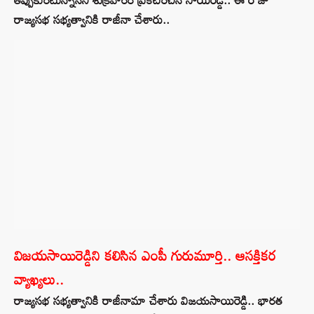
రాజ్యసభ సభ్యత్వానికి రాజీనా చేశారు..
విజయసాయిరెడ్డిని కలిసిన ఎంపీ గురుమూర్తి.. ఆసక్తికర
వ్యాఖ్యలు..
రాజ్యసభ సభ్యత్వానికి రాజీనామా చేశారు విజయసాయిరెడ్డి.. భారత