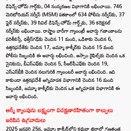
డిఫెన్స్-హోమ్ గార్డ్‌కు, 04 సంస్కరణల విభాగానికి లభించాయి. 746
మెరిటోరియస్ సర్వీస్ (MSM) పతకాలలో 634 పోలీసు సర్వీస్‌కు, 37
ఫైర్ సర్వీస్‌కు, 39 సివిల్ డిఫెన్స్-హోమ్ గార్డ్స్‌కు, 36 కరెక్షనల్
సర్వీస్‌కు లభించాయి. రాష్ట్రాల వారీగా గ్యాలంట్రీ అవార్డు గణాంకాలను
పరిశీలిస్తే, ఛత్తీస్‌గఢ్‌కు చెందిన 11 మంది, ఒడిశాకు చెందిన 6,
ఉత్తరప్రదేశ్‌కు చెందిన 17, జమ్మూ కాశ్మీర్‌కు చెందిన 15 మంది
పోలీసు సిబ్బందికి ఈ అవార్డు లభించింది. అస్సాం రైఫిల్స్‌కు చెందిన ఒక
సైనికుడు, బీఎస్‌ఎఫ్‌కు చెందిన 5, సీఆర్‌పీఎఫ్‌కు చెందిన 19,
ఎస్‌ఎస్‌బీకి చెందిన నలుగురికి గ్యాలంటరీ అవార్డు లభించింది. ఇది
కాకుండా ఉత్తరప్రదేశ్ అగ్నిమాపక విభాగానికి చెందిన 16 మంది
సిబ్బందికి, జమ్మూ కాశ్మీర్‌కు చెందిన ఒక అగ్నిమాపక విభాగానికి ఈ
అవార్డు లభించింది.
ఆర్మీ క్యాంపును లక్ష్యంగా విచక్షణారహితంగా కాల్పులు
జరిపిన ఉగ్రవాదులు
2025 జనవరి 25న, జమ్మూ కాశ్మీర్‌లోని కథువా జిల్లాలో గణతంత్ర