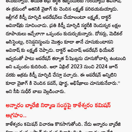
తీసుకున్నారు. అయితే తీవ్ర ఆర్థిక ఇబ్బందులకు గురయ్యాడు అవినాష్.
ఈ క్రమంలో అతనికి వైజాగ్ కు చెందిన లక్ష్మణ్ పరిచయమయ్యాడు.
ఇల్లీగల్ కిడ్నీ మార్పిడి ఆపరేషన్‌లు చేయాలంటూ లక్ష్మణ్, డాక్టర్
అవినాష్‌కు సూచించాడు. ప్రతి కిడ్నీ మార్పిడి సర్జరీకి రెండున్నర లక్షల
రూపాయలు ఇచ్చేలాగా ఒప్పందం కుదుర్చుకున్నారు. డోనర్లు, మెడికల్
అసిస్టెంట్లు, రిసెప్షనిస్టులను మొత్తం కూడా తానే చూసుకుంటానని
అవినాష్ కు లక్ష్మణ్‌ చెప్పాడు. డాక్టర్ అవినాష్ ఆపరేషన్ థియేటర్
ఇవ్వడంతో పాటు ఆపరేషన్ తర్వాత పేషెంట్లను చూసుకోవాల్సి ఉంటుంది
అని ఒప్పందం కుదిరింది. అలా ఏప్రిల్ 2023 నుంచి 2024 జూన్
వరకు అక్రమ కిడ్నీ మార్పిడి చేస్తూ వచ్చారు. ఈ ఆపరేషన్ అన్నిటిని
కూడా వైజాగ్ కి చెందిన పవన్, పూర్ణ, అభిషేకాలు చూసుకునేవారు.”
అని సీపి సుధీర్ బాబు వెల్లడించారు.
అన్నారం బ్యారేజి నిర్మాణ సంస్థపై కాళేశ్వరం కమిషన్
ఆగ్రహం..
కాళేశ్వరం కమిషన్ విచారణ కొనసాగుతోంది. నేడు అన్నారం బ్యారేజి