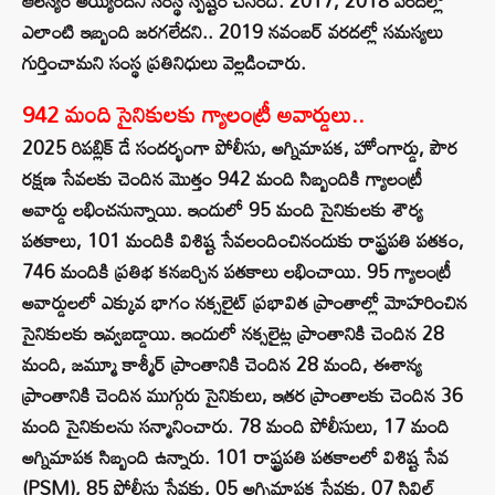
ఆలస్యం అయ్యిందని సంస్థ స్పష్టం చేసింది. 2017, 2018 వరదల్లో
ఎలాంటి ఇబ్బంది జరగలేదని.. 2019 నవంబర్ వరదల్లో సమస్యలు
గుర్తించామని సంస్థ ప్రతినిధులు వెల్లడించారు.
942 మంది సైనికులకు గ్యాలంట్రీ అవార్డులు..
2025 రిపబ్లిక్ డే సందర్భంగా పోలీసు, అగ్నిమాపక, హోంగార్డు, పౌర
రక్షణ సేవలకు చెందిన మొత్తం 942 మంది సిబ్బందికి గ్యాలంట్రీ
అవార్డు లభించనున్నాయి. ఇందులో 95 మంది సైనికులకు శౌర్య
పతకాలు, 101 మందికి విశిష్ట సేవలందించినందుకు రాష్ట్రపతి పతకం,
746 మందికి ప్రతిభ కనబర్చిన పతకాలు లభించాయి. 95 గ్యాలంట్రీ
అవార్డులలో ఎక్కువ భాగం నక్సలైట్ ప్రభావిత ప్రాంతాల్లో మోహరించిన
సైనికులకు ఇవ్వబడ్డాయి. ఇందులో నక్సలైట్ల ప్రాంతానికి చెందిన 28
మంది, జమ్మూ కాశ్మీర్ ప్రాంతానికి చెందిన 28 మంది, ఈశాన్య
ప్రాంతానికి చెందిన ముగ్గురు సైనికులు, ఇతర ప్రాంతాలకు చెందిన 36
మంది సైనికులను సన్మానించారు. 78 మంది పోలీసులు, 17 మంది
అగ్నిమాపక సిబ్బంది ఉన్నారు. 101 రాష్ట్రపతి పతకాలలో విశిష్ట సేవ
(PSM), 85 పోలీసు సేవకు, 05 అగ్నిమాపక సేవకు, 07 సివిల్