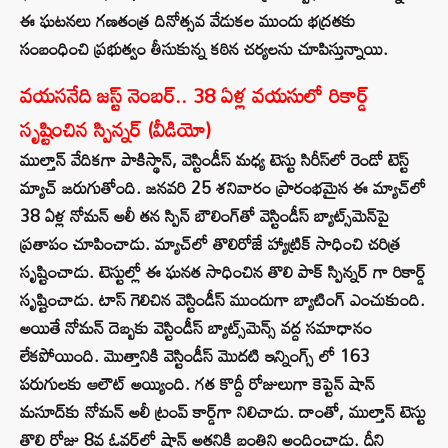
ఈ ఘటనలు గణతంత్ర దినోత్సవ వేడుకల ముందు భద్రతకు
సంబంధించి ప్రభుత్వం తీసుకున్న కఠిన చర్యలను చూపిస్తున్నాయి.
వయసనేది జస్ట్ నెంబర్.. 38 ఏళ్ల వయసులో రికార్డ్
సృష్టించిన స్పిన్నర్ (వీడియో)
ముల్తాన్‌ వేదికగా పాకిస్థాన్‌, వెస్టిండీస్‌ మధ్య టెస్టు సిరీస్‌లో రెండో టెస్ట్
మ్యాచ్‌ జరుగుతోంది. జనవరి 25 శనివారం ప్రారంభమైన ఈ మ్యాచ్‌లో
38 ఏళ్ల నోమన్ అలీ తన స్పిన్ బౌలింగ్‌తో వెస్టిండీస్ బ్యాట్స్‌మెన్‌పై
ప్రతాపం చూపించాడు. మ్యాచ్‌లో తొలిరోజే హ్యాట్రిక్‌ సాధించి చరిత్ర
సృష్టించాడు. టెస్టుల్లో ఈ ఘనత సాధించిన తొలి పాక్‌ స్పిన్నర్‌ గా రికార్డ్
సృష్టించాడు. టాస్ గెలిచిన వెస్టిండీస్ ముందుగా బ్యాటింగ్ ఎంచుకుంది.
అయితే నోమన్ దెబ్బకు వెస్టిండీస్‌ బ్యాట్స్‌మెన్స్ వద్ద సమాధానం
లేకపోయింది. మొత్తానికి వెస్టిండీస్‌ మొదటి ఇన్నింగ్స్ లో 163
పరుగులకు ఆలౌట్ అయ్యింది. గత కొద్దీ రోజులుగా కెప్టెన్ షాన్
మసూద్‌కు నోమన్ అలీ ట్రంప్ కార్డ్‌గా నిలిచాడు. దాంతో, ముల్తాన్ టెస్టు
తొలి రోజు 8వ ఓవర్‌లో షాన్ అతనికి బంతిని అందించాడు. దీని