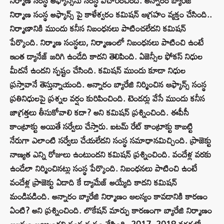
నిర్మాణ సంస్థ అఫ్కాన్స్‌ను సంస్థ విచారించింది. అన్నారం బ్యారేజి
నిర్మాణ సంస్థ అఫ్కాన్స్ పై కాళేశ్వరం కమిషన్ ఆగ్రహం వ్యక్తం చేసింది..
నిర్మాణానికి ముందు కనీస నిబంధనలు పాటించలేదని కమిషన్
పేర్కొంది. నిర్మాణ సంస్థలు, నిర్మాణంలో నిబంధనలు పాటించి ఉంటే
ఇంత డ్యానేజ్ జరిగి ఉండేది కాదని తెలిపింది. ఏజెన్సీల ఫోకస్ నిధుల
మీదనే ఉందని స్పష్టం చేసింది. కమిషన్ ముందు కూడా నిధుల
ప్రస్తావానే తెస్తున్నాయంది. అన్నారం బ్యారేజి నిర్మించిన ఆఫ్కాన్స్ సంస్థ
ప్రతినిధులపై ప్రశ్నల వర్షం కురిపించింది. టెండర్లు వేసే ముందు కనీస
జాగ్రత్తలు తీసుకోవాలి కదా? అని కమిషన్ ప్రశ్నించింది. ఈపీసీ
కాంట్రాక్టు అయితే సర్వేలు చేస్తారు. ఐటమ్ రేట్ కాంట్రాక్టు కాబట్టి
నేరుగా ఎలాంటి సర్వేలు చేయలేదని సంస్థ సమాధానమిచ్చింది. ప్రాజెక్టు
నాణ్యత ఎన్ని రోజులు ఉంటుందని కమిషన్ ప్రశ్నించింది. వందేళ్ల వరకు
ఉండేలా నిర్మించినట్లు సంస్థ పేర్కొంది. నిబంధనలు పాటించి ఉంటే
వందేళ్ల ప్రాజెక్టు ఏడాది కే డ్యామేజ్ అయ్యేది కాదని కమిషన్
మండిపడింది. అన్నారం బ్యారేజి నిర్మాణం ఆలస్యం కావడానికి కారణం
ఏంటి? అని ప్రశ్నించింది. లొకేషన్ మార్పు కారణంగా బ్యారేజి నిర్మాణం