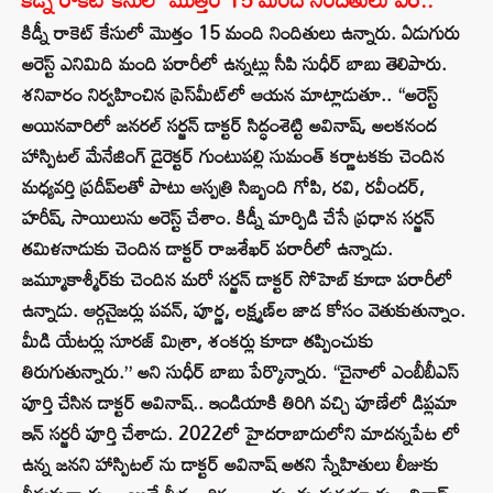
కిడ్నీ రాకెట్ కేసులో మొత్తం 15 మంది నిందితులు ఉన్నారు. ఏడుగురు
అరెస్ట్ ఎనిమిది మంది పరారీలో ఉన్నట్లు సీపి సుధీర్ బాబు తెలిపారు.
శనివారం నిర్వహించిన ప్రెస్‌మీట్‌లో ఆయన మాట్లాడుతూ.. “అరెస్ట్
అయినవారిలో జనరల్ సర్జన్ డాక్టర్ సిద్ధంశెట్టి అవినాష్, అలకనంద
హాస్పిటల్ మేనేజింగ్ డైరెక్టర్ గుంటుపల్లి సుమంత్ కర్ణాటకకు చెందిన
మధ్యవర్తి ప్రదీప్‌లతో పాటు ఆస్పత్రి సిబ్బంది గోపి, రవి, రవీందర్,
హరీష్, సాయిలును అరెస్ట్ చేశాం. కిడ్నీ మార్పిడి చేసే ప్రధాన సర్జన్
తమిళనాడుకు చెందిన డాక్టర్ రాజశేఖర్ పరారీలో ఉన్నాడు.
జమ్మూకాశ్మీర్‌కు చెందిన మరో సర్జన్ డాక్టర్ సోహెబ్ కూడా పరారీలో
ఉన్నాడు. ఆర్గనైజర్లు పవన్, పూర్ణ, లక్ష్మణ్‌ల జాడ కోసం వెతుకుతున్నాం.
మీడి యేటర్లు సూరజ్ మిశ్రా, శంకర్లు కూడా తప్పించుకు
తిరుగుతున్నారు.” అని సుధీర్ బాబు పేర్కొన్నారు. “చైనాలో ఎంబీబీఎస్
పూర్తి చేసిన డాక్టర్ అవినాష్.. ఇండియాకి తిరిగి వచ్చి పూణేలో డిప్లమా
ఇన్ సర్జరీ పూర్తి చేశాడు. 2022లో హైదరాబాదులోని మాదన్నపేట లో
ఉన్న జనని హాస్పిటల్ ను డాక్టర్ అవినాష్ అతని స్నేహితులు లీజుకు