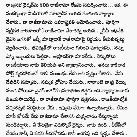
రాజ్యసభ ఛైర్మన్‌ను కలిసి రాజీనామా లేఖను సమర్పించారు… ఇక, ఈ
సందర్భంగా మీడియాతో మాట్లాడిన ఆయన సంచలన వ్యాఖ్యలు
చేశారు.. నా రాజీనామాను ఉపరాష్ట్రపతి ఆమోదించారు.. పూర్తిగా
వ్యక్తిగత కారణాలతోనే రాజీనామా చేశానన్న ఆయన.. వైసీపీ అధినేత
వైఎస్‌ జగన్‌తో అన్నీ మాట్లాడాకే రాజీనామాపై నిర్ణయం తీసుకున్నట్టు
వెల్లడించారు.. భవిష్యత్‌లో రాజకీయాల గురించి మాట్లాడను.. నన్ను
ఎన్ని ఇబ్బందులు పెట్టినా.. అప్రూవర్‌గా మారలేదు.. వెన్నుపోటు
రాజకీయాలు నాకు తెలియవు అని వ్యాఖ్యానించారు.. అసలు కాకినాడ
పోర్ట్‌ వ్యవహారంలో నాకు సంబంధం లేదు అని స్పష్టం చేశారు.. నేను
దేవుడిని నమ్మాను.. నమ్మక ద్రోహం చేయను.. నాలాంటి వాళ్లు వెయ్యి
మంది పోయినా వైఎస్‌ జగన్‌కు ప్రజాధరణ తగ్గదు అని వ్యాఖ్యానించారు
విజయసాయిరెడ్డి.. నా రాజీనామా పూర్తిగా వ్యక్తిగతం.. రాజకీయాల్లోకి
వచ్చినప్పటి పరిస్థితులు వేరు.. ఇప్పుడు వేరుగా ఉన్నాయన్నారు.. కేసుల
మాఫీ కోసమే నేను రాజీనామా చేశానని దుష్ప్రచారం చేస్తున్నారని
మండిపడ్డారు.. ఏ కేసునైనా ఎదుర్కొనే ధైర్యం.. నాకు ఉంది.. బీజేపీలో
చేరడం కానీ, ఏ పదవి తీసుకోవడం కానీ జరగవు అని స్పష్టం చేశారు..