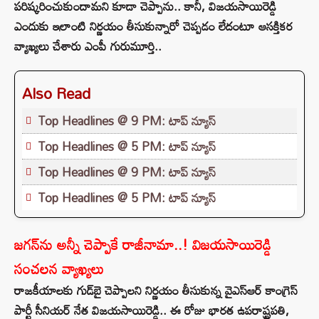
పరిష్కరించుకుందామని కూడా చెప్పాను.. కానీ, విజయసాయిరెడ్డి
ఎందుకు ఇలాంటి నిర్ణయం తీసుకున్నారో చెప్పడం లేదంటూ ఆసక్తికర
వ్యాఖ్యలు చేశారు ఎంపీ గురుమూర్తి..
Also Read
Top Headlines @ 9 PM: టాప్‌ న్యూస్‌
Top Headlines @ 5 PM: టాప్‌ న్యూస్‌
Top Headlines @ 9 PM: టాప్‌ న్యూస్‌
Top Headlines @ 5 PM: టాప్‌ న్యూస్‌
జగన్‌ను అన్నీ చెప్పాకే రాజీనామా..! విజయసాయిరెడ్డి
సంచలన వ్యాఖ్యలు
రాజకీయాలకు గుడ్‌బై చెప్పాలని నిర్ణయం తీసుకున్న వైఎస్‌ఆర్‌ కాంగ్రెస్‌
పార్టీ సీనియర్‌ నేత విజయసాయిరెడ్డి.. ఈ రోజు భారత ఉపరాష్ట్రపతి,