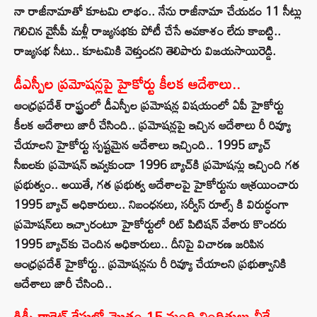
నా రాజీనామాతో కూటమి లాభం.. నేను రాజీనామా చేయడం 11 సీట్లు
గెలిచిన వైసీపీ మళ్లీ రాజ్యసభకు పోటీ చేసే అవకాశం లేదు కాబట్టి..
రాజ్యసభ సీటు.. కూటమికి వెళ్తుందని తెలిపారు విజయసాయిరెడ్డి.
డీఎస్పీల ప్రమోషన్లపై హైకోర్టు కీలక ఆదేశాలు..
ఆంధ్రప్రదేశ్‌ రాష్ట్రంలో డీఎస్పీల ప్రమోషన్ల విషయంలో ఏపీ హైకోర్టు
కీలక ఆదేశాలు జారీ చేసింది.. ప్రమోషన్లపై ఇచ్చిన ఆదేశాలు రీ రివ్యూ
చేయాలని హైకోర్టు స్పష్టమైన ఆదేశాలు ఇచ్చింది.. 1995 బ్యాచ్‌
సీఐలకు ప్రమోషన్ ఇవ్వకుండా 1996 బ్యాచ్‌కి ప్రమోషన్లు ఇచ్చింది గత
ప్రభుత్వం.. అయితే, గత ప్రభుత్వ ఆదేశాలపై హైకోర్టును ఆశ్రయించారు
1995 బ్యాచ్ అధికారులు.. నిబంధనలు, సర్వీస్ రూల్స్ కి విరుద్ధంగా
ప్రమోషన్‌లు ఇచ్చారంటూ హైకోర్టులో రిట్ పిటిషన్ వేశారు కొందరు
1995 బ్యాచ్‌కు చెందిన అధికారులు.. దీనిపై విచారణ జరిపిన
ఆంధ్రప్రదేశ్‌ హైకోర్టు.. ప్రమోషన్లను రీ రివ్యూ చేయాలని ప్రభుత్వానికి
ఆదేశాలు జారీ చేసింది..
కిడ్నీ రాకెట్ కేసులో మొత్తం 15 మంది నిందితులు వీరే..