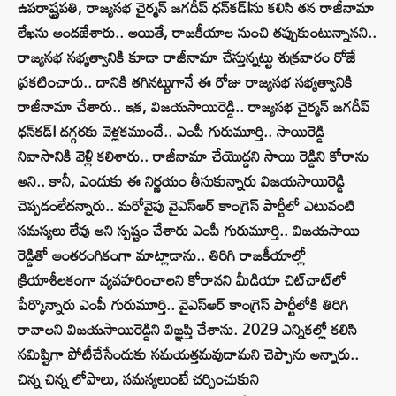
ఉపరాష్ట్రపతి, రాజ్యసభ చైర్మన్‌ జగదీప్‌ ధన్‌కడ్‌lను కలిసి తన రాజీనామా
లేఖను అందజేశారు.. అయితే, రాజకీయాల నుంచి తప్పుకుంటున్నానని..
రాజ్యసభ సభ్యత్వానికి కూడా రాజీనామా చేస్తున్నట్టు శుక్రవారం రోజే
ప్రకటించారు.. దానికి తగినట్టుగానే ఈ రోజు రాజ్యసభ సభ్యత్వానికి
రాజీనామా చేశారు.. ఇక, విజయసాయిరెడ్డి.. రాజ్యసభ చైర్మన్‌ జగదీప్‌
ధన్‌కడ్‌l దగ్గరకు వెళ్లకముందే.. ఎంపీ గురుమూర్తి.. సాయిరెడ్డి
నివాసానికి వెళ్లి కలిశారు.. రాజీనామా చేయొద్దని సాయి రెడ్డిని కోరాను
అని.. కానీ, ఎందుకు ఈ నిర్ణయం తీసుకున్నారు విజయసాయిరెడ్డి
చెప్పడంలేదన్నారు.. మరోవైపు వైఎస్‌ఆర్‌ కాంగ్రెస్‌ పార్టీలో ఎటువంటి
సమస్యలు లేవు అని స్పష్టం చేశారు ఎంపీ గురుమూర్తి.. విజయసాయి
రెడ్డితో ఆంతరంగికంగా మాట్లాడాను.. తిరిగి రాజకీయాల్లో
క్రియాశీలకంగా వ్యవహరించాలని కోరానని మీడియా చిట్‌చాట్‌లో
పేర్కొన్నారు ఎంపీ గురుమూర్తి.. వైఎస్ఆర్ కాంగ్రెస్ పార్టీలోకి తిరిగి
రావాలని విజయసాయిరెడ్డిని విజ్ఞప్తి చేశాను. 2029 ఎన్నికల్లో కలిసి
సమిష్టిగా పోటీచేసేందుకు సమయత్తమవుదామని చెప్పాను అన్నారు..
చిన్న చిన్న లోపాలు, సమస్యలుంటే చర్చించుకుని