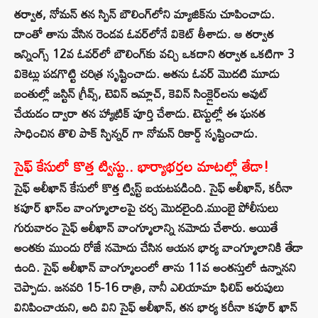
తర్వాత, నోమన్ తన స్పిన్ బౌలింగ్‌లోని మ్యాజిక్‌ను చూపించాడు.
దాంతో తాను వేసిన రెండవ ఓవర్‌లోనే వికెట్ తీశాడు. ఆ తర్వాత
ఇన్నింగ్స్ 12వ ఓవర్‌లో బౌలింగ్‌కు వచ్చి ఒకదాని తర్వాత ఒకటిగా 3
వికెట్లు పడగొట్టి చరిత్ర సృష్టించాడు. అతను ఓవర్ మొదటి మూడు
బంతుల్లో జస్టిన్ గ్రీవ్స్, టెవిన్ ఇమ్లాచ్, కెవిన్ సింక్లైర్‌లను అవుట్
చేయడం ద్వారా తన హ్యాట్రిక్ పూర్తి చేశాడు. టెస్టుల్లో ఈ ఘనత
సాధించిన తొలి పాక్‌ స్పిన్నర్‌ గా నోమన్ రికార్డ్ సృష్టించాడు.
సైఫ్ కేసులో కొత్త ట్విస్టు.. భార్యాభర్తల మాటల్లో తేడా!
సైఫ్ అలీఖాన్ కేసులో కొత్త ట్విస్ట్ బయటపడింది. సైఫ్ అలీఖాన్, కరీనా
కపూర్ ఖాన్‌ల వాంగ్మూలాలపై చర్చ మొదలైంది.ముంబై పోలీసులు
గురువారం సైఫ్ అలీఖాన్ వాంగ్మూలాన్ని నమోదు చేశారు. అయితే
అంతకు ముందు రోజే నమోదు చేసిన ఆయన భార్య వాంగ్మూలానికి తేడా
ఉంది. సైఫ్ అలీఖాన్ వాంగ్మూలంలో తాను 11వ అంతస్తులో ఉన్నానని
చెప్పాడు. జనవరి 15-16 రాత్రి, నానీ ఎలియామా ఫిలిప్ అరుపులు
వినిపించాయని, అది విని సైఫ్ అలీఖాన్, తన భార్య కరీనా కపూర్ ఖాన్