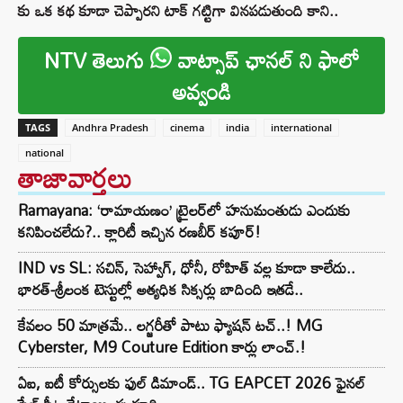
కు ఒక కథ కూడా చెప్పారని టాక్ గట్టిగా వినపడుతుంది కాని..
NTV తెలుగు
వాట్సాప్ ఛానల్ ని ఫాలో
అవ్వండి
TAGS
Andhra Pradesh
cinema
india
international
national
తాజావార్తలు
Ramayana: ‘రామాయణం’ ట్రైలర్‌లో హనుమంతుడు ఎందుకు
కనిపించలేదు?.. క్లారిటీ ఇచ్చిన రణబీర్ కపూర్!
IND vs SL: సచిన్, సెహ్వాగ్, ధోనీ, రోహిత్‌ వల్ల కూడా కాలేదు..
భారత్-శ్రీలంక టెస్టుల్లో అత్యధిక సిక్సర్లు బాదింది ఇతడే..
కేవలం 50 మాత్రమే.. లగ్జరీతో పాటు ఫ్యాషన్ టచ్..! MG
Cyberster, M9 Couture Edition కార్లు లాంచ్.!
ఏఐ, ఐటీ కోర్సులకు ఫుల్ డిమాండ్.. TG EAPCET 2026 ఫైనల్