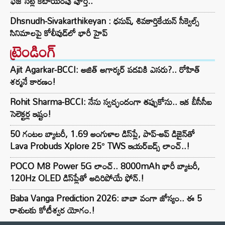
ఫేజ్ సీట్ల కేటాయింపు పూర్తి..
Dhsnudh-Sivakarthikeyan : ధనుష్, శివకార్తికేయన్ సీక్వెల్స్
సినిమాలపై కోలీవుడ్‌లో భారీ హైప్
ట్రెండింగ్‌
Ajit Agarkar-BCCI: అజిత్ అగార్కర్ పదవికి ఎసరు?.. రోహిత్
శర్మనే కారణం!
Rohit Sharma-BCCI: నేను స్వచ్ఛందంగా తప్పుకోను.. ఇక బీసీసీఐ
సెలెక్టర్ల ఇష్టం!
50 గంటల బ్యాటరీ, 1.69 అంగుళాల డిస్‌ప్లే, పాప్-అప్ డిజైన్‌తో
Lava Probuds Xplore 25° TWS ఇయర్‌బడ్స్ లాంచ్..!
POCO M8 Power 5G లాంచ్.. 8000mAh భారీ బ్యాటరీ,
120Hz OLED డిస్‌ప్లేతో అదిరిపోయే ఫోన్.!
Baba Vanga Prediction 2026: బాబా వంగా జోస్యం.. ఈ 5
రాశులకు కోటీశ్వర యోగం.!