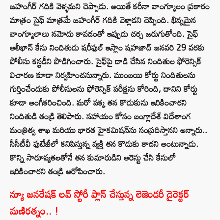
జహంగీర్ గదికి వెళ్ళమని చెప్పాడు. అయితే కరీనా వాంగ్మూలం ప్రకారం
మాత్రం సైఫ్ మాత్రమే జహంగీర్ గదికి వెళ్లాడని చెప్పింది. భిన్నమైన
వాంగ్మూలాలు నమోదు కావడంతో ఇప్పుడు చర్చ జరుగుతోంది. సైఫ్
అలీఖాన్ కేసు నిందితుడు షరీఫుల్ ఇస్లాం షహజాద్ జనవరి 29 వరకు
పోలీసు కస్టడీని పొడిగించారు. సైఫ్‌పై దాడి చేసిన నిందితుల ఫోరెన్సిక్
విచారణ కూడా నిర్వహించనున్నారు. ముంబయి కోర్టు నిందితులను
గుర్తించేందుకు పోలీసులను ఫోరెన్సిక్ పరీక్షను కోరింది, దానిని కోర్టు
కూడా అంగీకరించింది. మరో పక్క తన కొడుకును ఇరికించారని
నిందితుడి తండ్రి తెలిపారు. సహాయం కోసం బంగ్లాదేశ్ విదేశాంగ
మంత్రిత్వ శాఖ మరియు భారత హైకమిషన్‌ను సంప్రదిస్తానని అన్నారు..
సీసీటీవీ ఫుటేజీలో కనిపిస్తున్న వ్యక్తి తన కొడుకు కాదని అంటున్నాడు.
కొన్ని సారూప్యతలతోనే తన కుమారుడిని అరెస్టు చేసి కేసులో
ఇరికించారని తండ్రి ఆరోపించారు.
న్యూ జనరేషక్ లవ్ స్టోరీ ప్లాన్ చేస్తున్న లెజెండరీ డైరెక్టర్
మణిరత్నం.. !