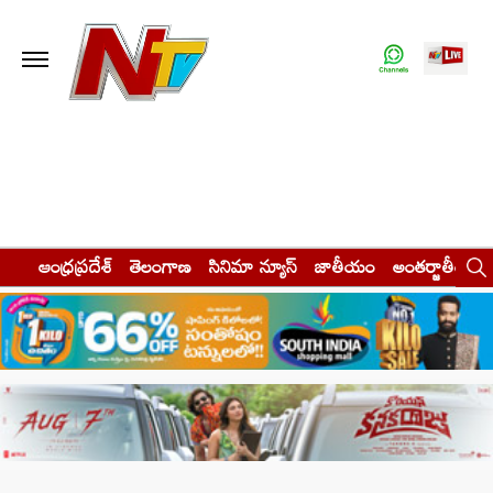
ఆంధ్రప్రదేశ్
తెలంగాణ
సినిమా న్యూస్
జాతీయం
అంతర్జాతీయం