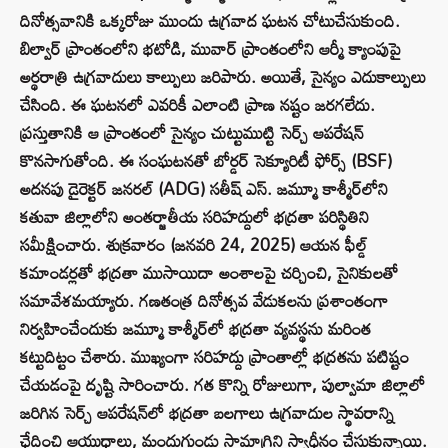
దినోత్సవానికి ఒక్కరోజు ముందు ఉగ్రవాద ఘటన చోటుచేసుకుంది.
బిల్వార్ ప్రాంతంలోని భటోడి, మువార్ ప్రాంతంలోని ఆర్మీ క్యాంపుపై
అర్థరాత్రి ఉగ్రవాదులు కాల్పులు జరిపారు. అయితే, సైన్యం ఎదుకాల్పులు
చేసింది. ఈ ఘటనలో ఎవరికీ ఎలాంటి ప్రాణ నష్టం జరగలేదు.
ప్రస్తుతానికి ఆ ప్రాంతంలో సైన్యం చుట్టుముట్టి సెర్చ్ ఆపరేషన్
కొనసాగుతోంది. ఈ సంఘటనతో బోర్డర్ సెక్యూరిటీ ఫోర్స్ (BSF)
అదనపు డైరెక్టర్ జనరల్ (ADG) సతీష్ ఎస్. జమ్మూ కాశ్మీర్‌లోని
కతువా జిల్లాలోని అంతర్జాతీయ సరిహద్దులో భద్రతా పరిస్థితిని
సమీక్షించారు. శుక్రవారం (జనవరి 24, 2025) ఆయన ఫీల్డ్
కమాండర్లతో భద్రతా ముసాయిదా అంశాలపై చర్చించి, సైనికులతో
సమావేశమయ్యారు. గణతంత్ర దినోత్సవ వేడుకలను ప్రశాంతంగా
నిర్వహించేందుకు జమ్మూ కాశ్మీర్‌లో భద్రతా వ్యవస్థను మరింత
కట్టుదిట్టం చేశారు. ముఖ్యంగా సరిహద్దు ప్రాంతాల్లో భద్రతను పటిష్టం
చేయడంపై దృష్టి సారించారు. గత కొన్ని రోజులుగా, పుల్వామా జిల్లాలో
జరిగిన సెర్చ్ ఆపరేషన్‌లో భద్రతా బలగాలు ఉగ్రవాదుల స్థావరాన్ని
ఛేదించి ఆయుధాలు, మందుగుండు సామాగ్రిని స్వాధీనం చేసుకున్నాయి.