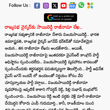
Follow Us :
Add as a preferred
source on google
రాజ్యసభ చైర్మన్‌కు సాయిరెడ్డి రాజీనామా లేఖ..
రాజ్యసభ సభ్యత్వానికి రాజీనామా చేశారు విజయసాయిరెడ్డి.. భారత
ఉపరాష్ట్రపతి, రాజ్యసభ చైర్మన్‌ జగదీప్‌ ధన్‌కడ్‌తో సమావేశమైన
ఆయన.. తన రాజీనామా లేఖను అందజేశారు.. అయితే,
విజయసాయిరెడ్డి రాజీనామాపై ఇంతవరకూ వైఎస్‌ఆర్‌ కాంగ్రెస్‌ పార్టీ
అధిష్టానం స్పందించలేదు.. విజయసాయిరెడ్డి వ్యవహారం కావటంతో
స్పందించేందుకు తర్జనభర్జన పడుతున్నట్టుగా తెలుస్తోంది.. పార్టీ అధినేత
వైఎస్‌ జగన్ లండన్ లో ఉండటంతో నిర్ణయం కోసం వేచి
చూస్తున్నాయట పార్టీ వర్గాలు.. విజయసాయిరెడ్డి రాజీనామా
వ్యవహారంపై ఇప్పటికే కాకాని గోవర్ధన్ రెడ్డి, పిల్లి సుభాష్ చంద్రబోస్
స్పందించారు.. విజయసాయి రెడ్డి ఇంటి వద్దకు వెళ్లి మారీ రాజీనామా
చేయొద్దని కోరారు ఎంపీ గురుమూర్తి.. కానీ, రాజకీయాల నుంచి
తప్పుకుంటున్నానని శుక్రవారం ప్రకటించిన సాయిరెడ్డి.. ఈ రోజు