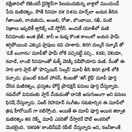
దక్షిణాదిలో లెజెండరీ డైరెక్టర్‌గా పిలుపందుకున్న వాళ్లలో ముందుండే
పేరు మణిరత్నం. సౌత్ సినిమా దశ దిశను మార్చేలా ఆయన తీసిన
గీతాంజలి, నాయకుడు, అంజలి, రోజా, బొంబాయి, సఖి, వంటి
చిత్రాలు ఇప్పటికీ క్లాసిక్స్ లవ్ స్టోరీస్. అందుకే యూత్‌లో మణి
సినిమాలకు అంత క్రేజ్. కానీ ఆ మధ్య కొంత కాలంలో ఆయన ఫామ్
తగ్గిపోయింది ఎక్కువ ఫ్లాపులు చవి చూశారు. తిరిగి దుల్కర్ సల్మాన్ తో
‘ఓకే బంగారం’ మూవీతో ఫామ్ లోకి వచ్చినట్టే వచ్చి.. కడలి, చెలియా,
నవాబ్, లాంటి సినిమాలతో మళ్ళీ వెనక్కి పడిపోయాడు మణి. దీంతో ఈ
సారి బారి ప్లాన్ తో ‘పొన్నియిన్ సెల్వన్’ మూవీ తీసి తిరిగి ట్రాక్ లోకి
వచ్చాడు. ప్రజంట్ కమల్ హాసన్, శింబుతో ‘తగ్ లైఫ్’ మూవీ పూర్తి
చేసిన మణిరత్నం, ప్రస్తుతం పోస్ట్ ప్రొడక్షన్ పనులు పూర్తి చేస్తున్నారు.
సమర్‌లో విడుదలకు ప్లాన్ చేయడంతో దానికి అనుగుణంగా అని పనులు
ఫినిష్ చేస్తున్నాడు. ఏఆర్ రెహమాన్ సంగీతం సమకూర్చిన ఈ మూవీలో
త్రిష హీరోయిన్ గా నటిస్తోంది. అయితే ఈ మూవీ పూర్తి అయిన తర్వాత
మణిరత్నం తన నెక్స్ట్ మూవీ ఎవరితో చేస్తారనే డౌట్ అందరిలో
మొదలైంది. ‘దళపతి’ కాంబినేషన్ రిపీట్ చేస్తున్నారు అని, రజనీకాంత్