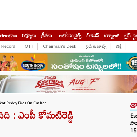
తెలంగాణ
రివ్యూలు
క్రీడలు
ఆటోమొబైల్స్
బిజినెస్‌
టెక్నాలజీ
లైఫ్ స్టై
e Record
OTT
Chairman's Desk
స్టడీ & జాబ్స్
భక్తి
త
at Reddy Fires On Cm Kcr
 : ఎంపీ కోమటిరెడ్డి
Es
సామ
15 