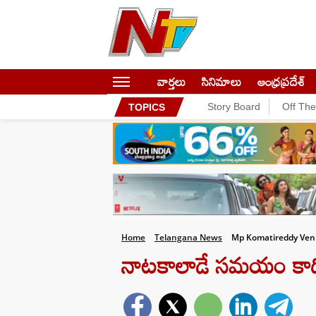
వార్తలు
సినిమాలు
ఆంధ్రప్రదేశ్
Story Board
Off Th
TOPICS
Home
Telangana News
Mp Komatireddy Venk
నాటకాలాడే సమయం కాదిది