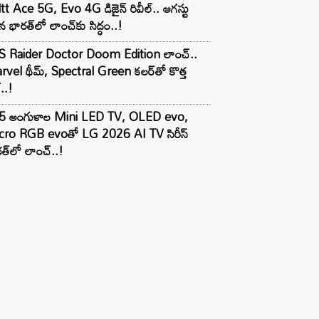
tt Ace 5G, Evo 4G డిజైన్ రివీల్.. ఆగస్టు
 భారత్‌లో లాంచ్‌కు సిద్ధం..!
S Raider Doctor Doom Edition లాంచ్..
vel థీమ్, Spectral Green కలర్‌తో కొత్త
ల్..!
5 అంగుళాల Mini LED TV, OLED evo,
cro RGB evoతో LG 2026 AI TV సిరీస్
త్‌లో లాంచ్..!