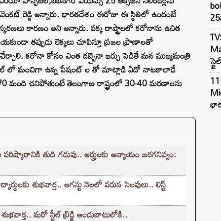
ఏరియా హాస్పిటల్,బిబినగర్ ఎయిమ్స్ 25 ఆక్సిజన్ సిలిండర్లను
bol
ి వెంకట్ రెడ్డి అన్నారు. భారతదేశం ఈరోజు ఈ స్థితిలో ఉందంటే
25న
ంస్కరణలు కారణం అని అన్నారు. పక్క రాష్ట్రాలలో కరోనాను ఉచిత
TV
ేయకుండా తప్పుడు లెక్కలు చూపిస్తూ ప్రజల ప్రాణాలతో
Mar
చేర్చాలి. కరోనా కోసం ఎంత డబ్బైనా ఖర్చు పెడితే మన ముఖ్యమంత్రి
స్టై
్పటల్ లో మంచిగా ఉన్న పేషంట్ ల తో మాట్లాడి ఏదో నాటకాలాడే
11
 70 మంది చనిపోతుంటే తెలంగాణ రాష్ట్రంలో 30-40 మరణాలను
Mi
భార
ష్కారానికి తుది గడువు.. అర్హులకు అన్యాయం జరగనివ్వం:
ర్థులకు శుభవార్త.. ఆగస్టు నెలలో వరుస సెలవులు.. లిస్ట్
ార్త.. మరో స్టీల్ బ్రిడ్జి అందుబాటులోకి..