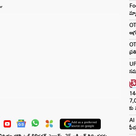
Foo
ar
మ్య
OTR
ఆగ్
OTR
ప్ర
UP 
సమా
ట్
144H
7,
కు 
AI 
Add as a preferred
ఫీచ
source on google