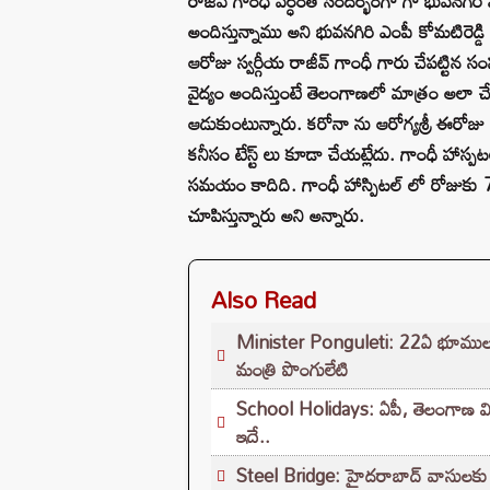
రాజీవ్ గాంధీ వర్ధంతి సందర్భంగా గా భువనగిరి 
అందిస్తున్నాము అని భువనగిరి ఎంపీ కోమటిరెడ్డ
ఆరోజు స్వర్గీయ రాజీవ్ గాంధీ గారు చేపట్టిన స
వైద్యం అందిస్తుంటే తెలంగాణలో మాత్రం అలా చ
ఆడుకుంటున్నారు. కరోనా ను ఆరోగ్యశ్రీ ఈరోజు 
కనీసం టేస్ట్ లు కూడా చేయట్లేదు. గాంధీ హాస
సమయం కాదిది. గాంధీ హాస్పిటల్ లో రోజుకు
చూపిస్తున్నారు అని అన్నారు.
Also Read
Minister Ponguleti: 22ఏ భూముల పరి
మంత్రి పొంగులేటి
School Holidays: ఏపీ, తెలంగాణ విద్యా
ఇదే..
Steel Bridge: హైదరాబాద్ వాసులకు శుభవ