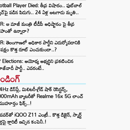
tball Player Died: తీవ్ర విషాదం.. ఫుట్‌బాల్
ాచ్‌పై పడిన పిడుగు.. 24 ఏళ్ల ఆటగాడు మృతి..
: ఆ మాజీ మంత్రి టీడీపీ అధిష్టానం పై తీవ్ర
రహంతో ఉన్నారా?
: తెలంగాణలో అధికార పార్టీని ఎదుర్కోవడానికి
తిపక్షం కొత్త రూట్‌ ఎంచుకుందా..?
Elections: అయోధ్య అభ్యర్థిని ప్రకటించిన
జ్‌వాదీ పార్టీ.. ఎవరంటే..
రెండింగ్‌
z డిస్‌ప్లే, మిలిటరీ-గ్రేడ్ షాక్ రెసిస్టన్స్,
000mAh బ్యాటరీతో Realme 16x 5G లాంచ్
ముహూర్తం ఫిక్స్..!
పవర్‌తో iQOO Z11 ఎంట్రీ.. కొత్త డిజైన్, స్మార్ట్
ర్లపై క్లారిటీ ఇచ్చిన కంపెనీ.!