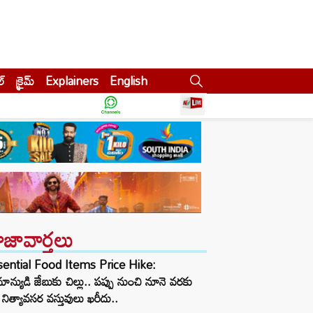
ల్
క్రైమ్
Explainers
English
ాజావార్తలు
sential Food Items Price Hike:
ాన్యుడి జేబుకు చిల్లు.. పప్పు నుంచి నూనె వరకు
నిత్యావసర వస్తువులు ఖరీదు..