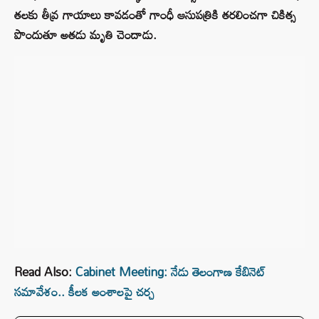
తలకు తీవ్ర గాయాలు కావడంతో గాంధీ ఆసుపత్రికి తరలించగా చికిత్స
పొందుతూ అతడు మృతి చెందాడు.
Read Also:
Cabinet Meeting: నేడు తెలంగాణ కేబినెట్
సమావేశం.. కీలక అంశాలపై చర్చ