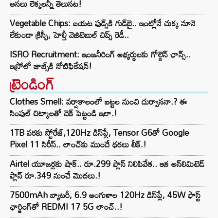
అసలు లెక్కలన్నీ తెలుసట!
Vegetable Chips: బయట ఫుడ్స్‌కి గుడ్‌బై.. ఇంట్లోనే చుక్క నూనె
లేకుండా క్రిస్పీ, హెల్తీ వెజిటెబుల్ చిప్స్ రెడీ..
ISRO Recruitment: ఇంజనీరింగ్‌ అభ్యర్థులకు గోల్డెన్‌ ఛాన్స్..
ఇస్రోలో జాబ్స్‌కి నోటిఫికేషన్!
ట్రెండింగ్‌
Clothes Smell: వర్షాకాలంలో బట్టల నుంచి దుర్వాసనా.? ఈ
సింపుల్ చిట్కాలతో చెక్ పెట్టండి ఇలా.!
1TB వరకు స్టోరేజ్,120Hz డిస్‌ప్లే, Tensor G6తో Google
Pixel 11 సిరీస్.. లాంచ్⁭కు ముందే ధరలు లీక్.!
Airtel యూజర్లకు షాక్.. రూ.299 ప్లాన్ నిలిపివేత.. ఇక అన్‌లిమిటెడ్
ప్లాన్ రూ.349 నుంచే మొదలు.!
7500mAh బ్యాటరీ, 6.9 అంగుళాల 120Hz డిస్‌ప్లే, 45W ఫాస్ట్
ఛార్జింగ్‌తో REDMI 17 5G లాంచ్..!