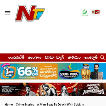
ఆంధ్రప్రదేశ్
తెలంగాణ
సినిమా న్యూస్
జాతీయం
అంతర్జాతీయం
Home
Crime Stories
A Man Beat To Death With Stick In