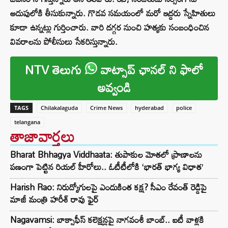
అదుపులోకి తీసుకున్నారు. గొడవ సమయంలో మరో ఇద్దరు స్నేహితులు
కూడా ఉన్నట్లు గుర్తించారు. వారి దగ్గర నుంచి హత్యకు సంబంధించిన
వివరాలను పోలీసులు సేకరిస్తున్నారు.
NTV తెలుగు
వాట్సాప్ ఛానల్ ని ఫాలో
అవ్వండి
TAGS
Chilakalaguda
Crime News
hyderabad
police
telangana
తాజావార్తలు
Bharat Bhhagya Viddhaata: తుపాకుల మోతలో ప్రాణాలను
పణంగా పెట్టిన రియల్ హీరోలు.. ఓటీటీలోకి ‘భారత్ భాగ్య విధాత’
Harish Rao: నిరుద్యోగులపై ఎందుకింత కక్ష? సీఎం రేవంత్ రెడ్డిపై
మాజీ మంత్రి హరీశ్ రావు ఫైర్
Nagavamsi: బాక్సాఫీస్ కలెక్షన్లపై నాగవంశీ బాంబ్.. ఐటీ వాళ్లకి