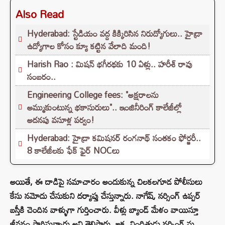
Also Read
Hyderabad: స్టేడియం వద్ద కిక్కిరిసిన నిరుద్యోగులు.. హైడ్రా
ఉద్యోగాల కోసం క్యూ కట్టిన వేలాది మంది!
Harish Rao : మిషన్ భగీరథకు 10 ఏళ్లు.. హరీశ్ రావు
సంబరం..
Engineering College fees: "అక్షరాలను
అమ్ముకుంటున్న భకాసురులు".. ఇంజినీరింగ్ కాలేజీల్లో
అదనపు వసూళ్ల పర్వం!
Hyderabad: హైడ్రా కమిషనర్ రంగనాథ్ సంతకం ఫోర్జరీ..
8 కాలేజీలకు ఫేక్ ఫైర్ NOCలు
అయితే, ఈ దాడిపై సమాచారం అందుకున్న చిలకలగూడ పోలీసులు
కేసు నమోదు చేసుకుని దర్యాప్తు చేస్తున్నారు. నాగేష్, నర్సింగ్ ఉప్పర్
బస్తీకి చెందిన వాళ్ళుగా గుర్తించారు. వీళ్లు బ్యాండ్ మేళం వాయిస్తూ
జీవనం సాగిస్తున్నారు అని తెలిపారు. ఇక, నిందితుడు నర్సింగ్ ను