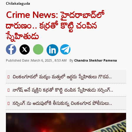
Chilakalaguda
Crime News: హైదరాబాద్⁬లో
దారుణం.. కర్రతో కొట్టి చంపిన
స్నేహితుడు
Published Date :March 6, 2025 ,
8:53 AM
By
Chandra Shekhar Pamena
చిలకలగూడలో మద్యం మత్తులో ఇద్దరు స్నేహితులు గొడవ..
నాగేష్ అనే వ్యక్తిని కర్రతో కొట్టి చంపిన స్నేహితుడు నర్సింగ్..
నర్సింగ్ ను అదుపులోకి తీసుకున్న చిలకలగూడ పోలీసులు..