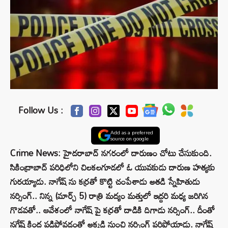
Follow Us :
Add as a preferred
source on google
Crime News: హైదరాబాద్ నగరంలో దారుణం చోటు చేసుకుంది.
సికింద్రాబాద్ పరిధిలోని చిలకలగూడలో ఓ యువకుడు దారుణ హత్యకు
గురయ్యాడు. నాగేష్ ను కర్రతో కొట్టి చంపేశాడు అతడి స్నేహితుడు
నర్సింగ్.. నిన్న (మార్చ్ 5) రాత్రి మద్యం మత్తులో ఇద్దరి మధ్య జరిగిన
గొడవతో.. ఆవేశంలో నాగేష్ పై కర్రతో దాడికి దిగాడు నర్సింగ్.. దీంతో
నగేష్ కింద పడిపోవడంతో అక్కడి నుంచి నర్సింగ్ పరిపోయాడు. నాగేష్