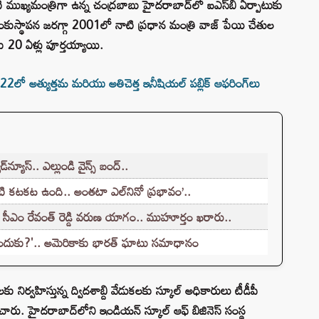
టి ముఖ్యమంత్రిగా ఉన్న చంద్రబాబు హైదరాబాద్‌లో ఐఎస్‌బీ ఏర్పాటుకు
కుస్థాపన జరగ్గా 2001లో నాటి ప్రధాన మంత్రి వాజ్ పేయి చేతుల
కు 20 ఏళ్లు పూర్తయ్యాయి.
అత్యుత్తమ మరియు అతిచెత్త ఇనీషియల్‌ పబ్లిక్‌ ఆఫరింగ్‌లు
యూస్.. ఎల్లుండి వైన్స్ బంద్..
ీటి కటకట ఉంది.. అంతటా ఎల్‌నినో ప్రభావం’..
 సీఎం రేవంత్ రెడ్డి వరుణ యాగం.. ముహూర్తం ఖరారు..
కెందుకు?'.. అమెరికాకు భారత్ ఘాటు సమాధానం
ర్వహిస్తున్న ద్విదశాబ్ది వేడుకలకు స్కూల్ అధికారులు టీడీపీ
ారు. హైదరాబాద్‌లోని ఇండియన్ స్కూల్ ఆఫ్ బిజినెస్ సంస్థ