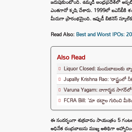
జరుపుకుంటోంది. ఉమ్మడి ఆంధ్రప్రదేశ్‌లో అప్ప
ఎంతగానో కృషి చేశారు. 1999లో ఐఎస్‌బీకి శం
మీదుగా ప్రారంభమైంది. ఇప్పుడీ బిజినెస్ స్కూల్‌
Read Also:
Best and Worst IPOs: 2022లో 
Also Read
Liquor Closed: మందుబాబులకు బ్యాడ్‌న్
Jupally Krishna Rao: ‘రాష్ట్రంలో న
Varuna Yagam: నాగార్జున సాగ‌ర్‌లో
FCRA Bill: 'మా చట్టాల గురించి మీ
ఈ సందర్భంగా శుక్రవారం సాయంత్రం 5 గంటలకు ని
అధినేత చంద్రబాబును ముఖ్య అతిథిగా ఆహ్వానించ