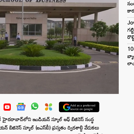
సంచ
కార
Jow
గట్
రొట్
10
బ్
లాం
Add as a preferred
source on google
హైదరాబాద్‌లోని ఇండియన్ స్కూల్ ఆఫ్ బిజినెస్ సంస్థ
 బిజినెస్ స్కూల్ (ఐఎస్‌బీ) ప్రస్తుతం ద్విదశాబ్ది వేడుకలు