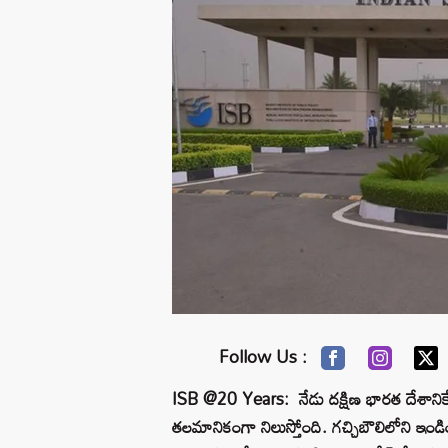
Follow Us :
ISB @20 Years: నేడు దక్షిణ భారత దేశానికే 
తలమానికంగా నిలుస్తోంది. గచ్చిబౌలిలోని ఇండియన్