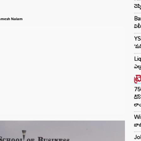
చెప
Ban
amesh Nalam
విల
YS
‘మహ
Liq
ఎల్
ట్
75
డిస
లాం
Wil
బాబ
Joh