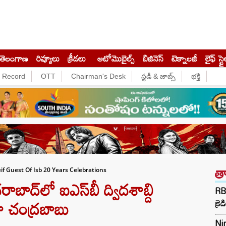
తెలంగాణ
రివ్యూలు
క్రీడలు
ఆటోమొబైల్స్
బిజినెస్‌
టెక్నాలజీ
లైఫ్ స్టై
e Record
OTT
Chairman's Desk
స్టడీ & జాబ్స్
భక్తి
త
f Guest Of Isb 20 Years Celebrations
ద్‌లో ఐఎస్‌బీ ద్విదశాబ్ది
RB
ా చంద్రబాబు
క్రె
Ni