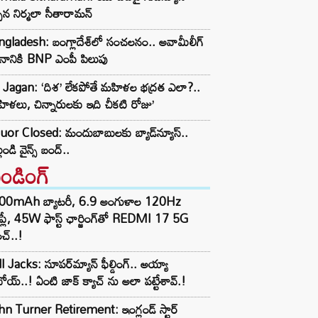
్పిన నిర్మలా సీతారామన్
gladesh: బంగ్లాదేశ్‌లో సంచలనం.. అవామీలీగ్‌
ీనానికి BNP ఎంపీ పిలుపు
 Jagan: ‘దిశ’ లేకపోతే మహిళల భద్రత ఎలా?..
ిళలు, చిన్నారులకు ఇది చీకటి రోజు’
uor Closed: మందుబాబులకు బ్యాడ్‌న్యూస్..
లుండి వైన్స్ బంద్..
రెండింగ్‌
00mAh బ్యాటరీ, 6.9 అంగుళాల 120Hz
్‌ప్లే, 45W ఫాస్ట్ ఛార్జింగ్‌తో REDMI 17 5G
చ్..!
l Jacks: సూపర్‌మ్యాన్ ఫీల్డింగ్.. అయ్యా
ోయ్..! ఏంటి జాక్ క్యాచ్ ను అలా పట్టేశావ్.!
n Turner Retirement: ఇంగ్లండ్ స్టార్