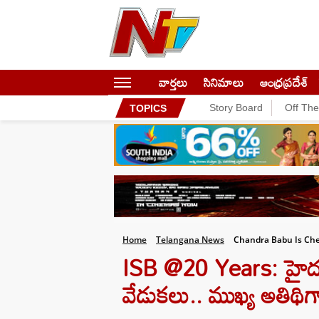
వార్తలు
సినిమాలు
ఆంధ్రప్రదేశ్
Story Board
Off Th
TOPICS
Home
Telangana News
Chandra Babu Is Chei
ISB @20 Years: హైదరాబా
వేడుకలు.. ముఖ్య అతిథిగ