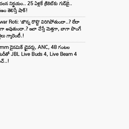
లన నిర్ణయం.. 25 ఏళ్లకే క్రికెట్‌కు గుడ్‌బై..
ణం తెలిస్తే షాక్!
ar Roti: ‘జొన్న రొట్టె’ విరిగిపోతుందా..? లేదా
టిగా అవుతుందా.? ఇలా చేస్తే మెత్తగా, బాగా పొంగే
టెలు గ్యారెంటీ.!
mm డైనమిక్ డ్రైవర్లు, ANC, 48 గంటల
యాటరీతో JBL Live Buds 4, Live Beam 4
చ్..!