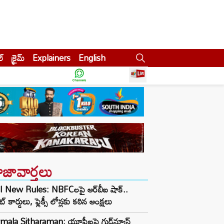
ల్
క్రైమ్
Explainers
English
ాజావార్తలు
I New Rules: NBFCలపై ఆర్‌బీఐ షాక్..
డిట్ కార్డులు, ఫ్లెక్సీ లోన్లకు కఠిన ఆంక్షలు
rmala Sitharaman: యూపీఐపై గుడ్‌న్యూస్