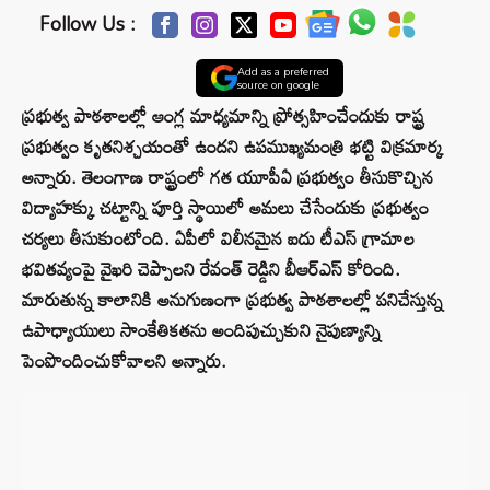
Follow Us :
Add as a preferred
source on google
ప్రభుత్వ పాఠశాలల్లో ఆంగ్ల మాధ్యమాన్ని ప్రోత్సహించేందుకు రాష్ట్ర
ప్రభుత్వం కృతనిశ్చయంతో ఉందని ఉపముఖ్యమంత్రి భట్టి విక్రమార్క
అన్నారు. తెలంగాణ రాష్ట్రంలో గత యూపీఏ ప్రభుత్వం తీసుకొచ్చిన
విద్యాహక్కు చట్టాన్ని పూర్తి స్థాయిలో అమలు చేసేందుకు ప్రభుత్వం
చర్యలు తీసుకుంటోంది. ఏపీలో విలీనమైన ఐదు టీఎస్ గ్రామాల
భవితవ్యంపై వైఖరి చెప్పాలని రేవంత్ రెడ్డిని బీఆర్ఎస్ కోరింది.
మారుతున్న కాలానికి అనుగుణంగా ప్రభుత్వ పాఠశాలల్లో పనిచేస్తున్న
ఉపాధ్యాయులు సాంకేతికతను అందిపుచ్చుకుని నైపుణ్యాన్ని
పెంపొందించుకోవాలని అన్నారు.