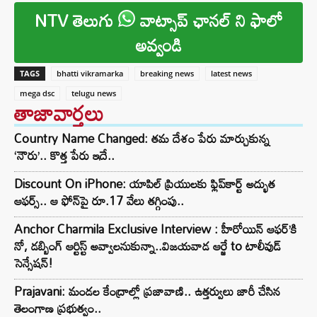
NTV తెలుగు
వాట్సాప్ ఛానల్ ని ఫాలో
అవ్వండి
TAGS
bhatti vikramarka
breaking news
latest news
mega dsc
telugu news
తాజావార్తలు
Country Name Changed: తమ దేశం పేరు మార్చుకున్న
‘నౌరు’.. కొత్త పేరు ఇదే..
Discount On iPhone: యాపిల్ ప్రియులకు ఫ్లిప్‌కార్ట్ అద్భుత
ఆఫర్స్.. ఆ ఫోన్‌పై రూ.17 వేలు తగ్గింపు..
Anchor Charmila Exclusive Interview : హీరోయిన్ ఆఫర్’కి
నో, డబ్బింగ్ ఆర్టిస్ట్ అవ్వాలనుకున్నా..విజయవాడ ఆర్జే to టాలీవుడ్
సెన్సేషన్!
Prajavani: మండల కేంద్రాల్లో ప్రజావాణి.. ఉత్తర్వులు జారీ చేసిన
తెలంగాణ ప్రభుత్వం..