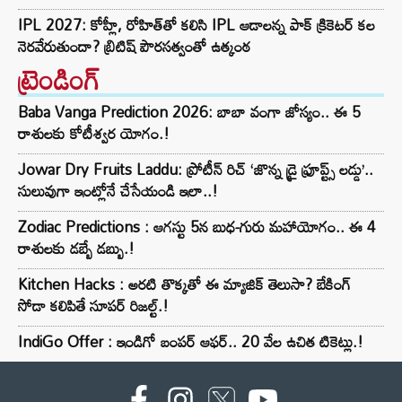
IPL 2027: కోహ్లీ, రోహిత్‌తో కలిసి IPL ఆడాలన్న పాక్‌ క్రికెటర్‌ కల
నెరవేరుతుందా? బ్రిటిష్ పౌరసత్వంతో ఉత్కంఠ
ట్రెండింగ్‌
Baba Vanga Prediction 2026: బాబా వంగా జోస్యం.. ఈ 5
రాశులకు కోటీశ్వర యోగం.!
Jowar Dry Fruits Laddu: ప్రోటీన్ రిచ్ ‘జొన్న డ్రై ఫ్రూప్ట్స్ లడ్డు’..
సులువుగా ఇంట్లోనే చేసేయండి ఇలా..!
Zodiac Predictions : ఆగస్టు 5న బుధ-గురు మహాయోగం.. ఈ 4
రాశులకు డబ్బే డబ్బు.!
Kitchen Hacks : అరటి తొక్కతో ఈ మ్యాజిక్ తెలుసా? బేకింగ్
సోడా కలిపితే సూపర్ రిజల్ట్.!
IndiGo Offer : ఇండిగో బంపర్ ఆఫర్.. 20 వేల ఉచిత టికెట్లు.!