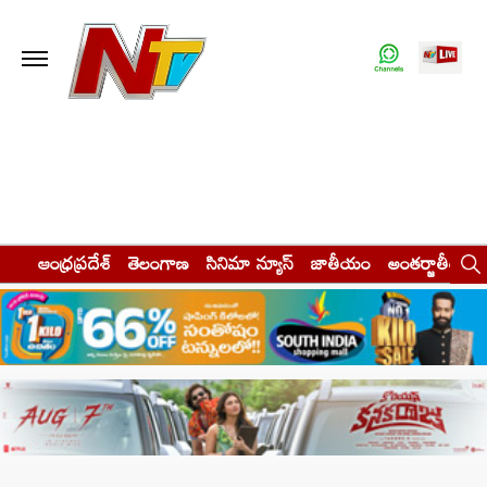
ఆంధ్రప్రదేశ్
తెలంగాణ
సినిమా న్యూస్
జాతీయం
అంతర్జాతీయం