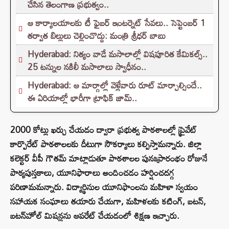
చేసిన తెలంగాణ ప్రభుత్వం..
ఆ కార్యాలయాలకు టీ ఫైబర్ ఇంటర్నెట్ సేవలు.. సెప్టెంబర్ 1
తర్వాత బిల్లులు చెల్లించొద్దు: మంత్రి శ్రీధర్ బాబు
Hyderabad: నిత్యం వాడే మసాలాల్లో విషపూరిత కేమికల్స్..
25 టన్నుల నకిలీ మసాలాలు స్వాధీనం..
Hyderabad: ఆ మార్గాల్లో వెళ్లేవారు రూట్ మార్చాల్సిందే..
ఈ ఏరియాల్లో భారీగా ట్రాఫిక్ జామ్..
2000 కోట్లు ఖర్చు చేయడం ద్వారా ప్రభుత్వ పాఠశాలల్లో ప్రైవేట్‌
కార్పొరేట్‌ పాఠశాలలకు దీటుగా సౌకర్యాలు కల్పిస్తామన్నారు. జిల్లా
కలెక్టర్ వీపీ గౌతమ్ మాట్లాడుతూ పాఠశాలల పునఃప్రారంభం రోజునే
పాఠ్యపుస్తకాలు, యూనిఫారాలు అందించడం హర్షించదగ్గ
పరిణామమన్నారు. విద్యార్థినుల యూనిఫాంలను మహిళా స్వయం
సహాయక సంఘాలు తయారు చేయగా, మహిళలకు కటింగ్, బటన్,
బటన్‌హోల్ మిషన్లను ఆపరేట్ చేయడంలో శిక్షణ ఇచ్చారు.