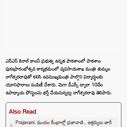
ఎన్‌ఎస్‌ కెనాల్‌ కాలనీ ప్రభుత్వ ఉన్నత పాఠశాలలో పాఠశాల
పునఃప్రారంభోత్సవ కార్యక్రమంలో వ్యవసాయశాఖ మంత్రి తుమ్మల
నాగేశ్వరరావుతో కలిసి ఉపముఖ్యమంత్రి పాల్గొని విద్యార్థులకు
యూనిఫారాలు పంపిణీ చేశారు. మెగా డీఎస్సీ ద్వారా 10వేల
ఉపాధ్యాయ పోస్టులను భర్తీ చేయనున్నట్లు నాగేశ్వరరావు తెలిపారు.
Also Read
Prajavani: మండల కేంద్రాల్లో ప్రజావాణి.. ఉత్తర్వులు జారీ