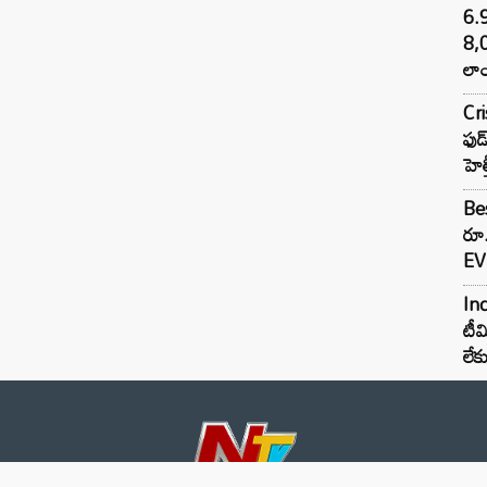
6.
8,
లాం
Cr
ఫుడ
హెల
Bes
రూ
EV 
Inc
టీమ
లే