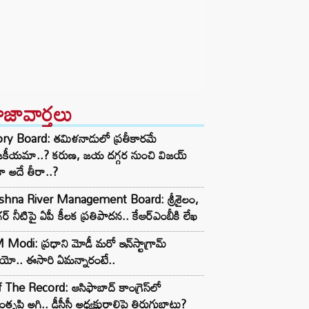
ాజావార్తలు
ory Board: తమిళనాడులో ప్రతీకారమే
జకీయమా..? కరుణ, జయ దగ్గర నుంచి విజయ్
ా అదే తీరా..?
ishna River Management Board: శ్రీశైలం,
ర్ నీటిపై ఏపీ కీలక ప్రతిపాదన.. కేఆర్ఎంబీకి లేఖ
Modi: ప్రధాని మోడీ మరో ఇన్‌స్టాగ్రామ్
ియో.. ఈసారి ఏమన్నారంటే..
 The Record: ఆసిఫాబాద్ కాంగ్రెస్‌లో
తృప్తి అగ్గి.. డీసీసీ అధ్యక్షురాలిపై తిరుగుబాటు?