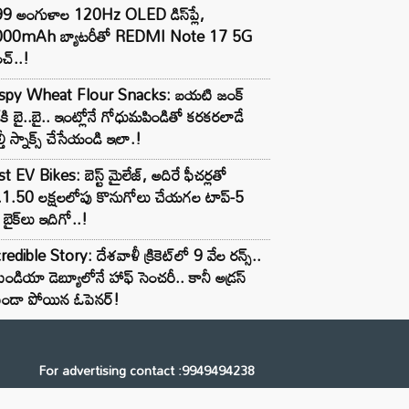
99 అంగుళాల 120Hz OLED డిస్‌ప్లే,
000mAh బ్యాటరీతో REDMI Note 17 5G
చ్..!
ispy Wheat Flour Snacks: బయటి జంక్
్‌కి బై..బై.. ఇంట్లోనే గోధుమపిండితో కరకరలాడే
్తీ స్నాక్స్ చేసేయండి ఇలా.!
t EV Bikes: బెస్ట్ మైలేజ్, అదిరే ఫీచర్లతో
.1.50 లక్షలలోపు కొనుగోలు చేయగల టాప్-5
బైక్‌లు ఇదిగో..!
redible Story: దేశవాళీ క్రికెట్‌లో 9 వేల రన్స్..
ిండియా డెబ్యూలోనే హాఫ్ సెంచరీ.. కానీ అడ్రస్
కుండా పోయిన ఓపెనర్!
For advertising contact :9949494238
Email: digital@ntvnetwork.com