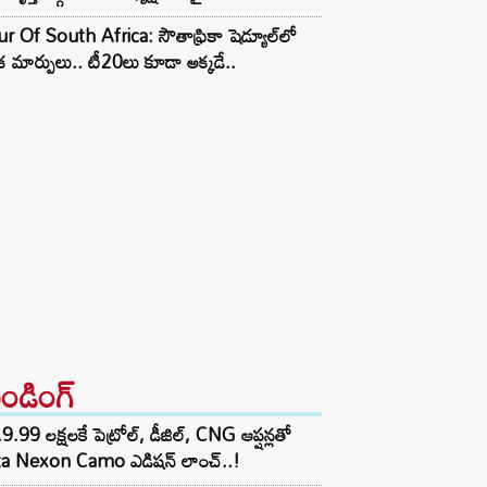
r Of South Africa: సౌతాఫ్రికా షెడ్యూల్‌లో
క మార్పులు.. టీ20లు కూడా అక్కడే..
రెండింగ్‌
9.99 లక్షలకే పెట్రోల్, డీజిల్, CNG ఆప్షన్లతో
ta Nexon Camo ఎడిషన్ లాంచ్..!