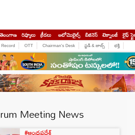
తెలంగాణ
రివ్యూలు
క్రీడలు
ఆటోమొబైల్స్
బిజినెస్‌
టెక్నాలజీ
లైఫ్ స్టై
e Record
OTT
Chairman's Desk
స్టడీ & జాబ్స్
భక్తి
orum Meeting News
#ఆంధ్రప్రదేశ్