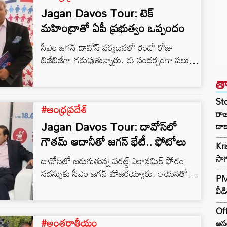
Jagan Davos Tour: టెక్
మహింద్రాతో ఏపీ ప్రభుత్వం ఒప్పందం
సీఎం జగన్ దావోస్ పర్యటనలో రెండో రోజు
బిజీబిజీగా గడుపుతున్నారు. ఈ సందర్భంగా పలు
ప్రముఖ పారిశ్రామిక సంస్థల ప్రతినిధులతో సీఎం
త
జగన్ సమావేశమయ్యారు. టెక్‌ మహీంద్రా ఎండీ,
సీఈవో సీపీ గుర్నానితో జగన్ సమావేశమై కీలక
St
#ఆంధ్రప్రదేశ్
ఒప్పందం కుదుర్చుకున్నారు. రాష్ట్రంలో పెట్టబడులు
రా
పెట్టాలని జగన్ రిక్వెస్ట్ చేయగా.. గుర్నాని
Jagan Davos Tour: దావోస్‌లో
దాక
సానుకూలంగా స్పందించారు. టెక్ మహీంద్రా సీఈఓ
గౌతమ్ ఆదానీతో జగన్ భేటీ.. ఫోటోలు
Kr
సీపీ గుర్నానీ బైట్.#APatWEF22
సాగ
దావోస్‌లో జరుగుతున్న వరల్డ్ ఎకానమిక్ ఫోరం
#AndhraPradesh
సదస్సుకు సీఎం జగన్ హాజరయ్యారు. ఆయనతో
#CMYSJaganInDavos
PM 
పాటు ఐటీ శాఖ మంత్రి గుడివాడ అమర్నాథ్ కూడా
pic.twitter.com/zv8F17pB8l — YSR
వీడ
ఈ సదస్సులో పాల్గొన్నారు. తొలిరోజు పలువురు
Congress Party (@YSRCParty) May
పారిశ్రామిక వేత్తలతో జగన్ సమావేశమై ఏపీలో
23, 2022…
Off
#అంతర్జాతీయం
పెట్టుబడులపై చర్చించారు. తొలుత ఈ సదస్సులో
అసం