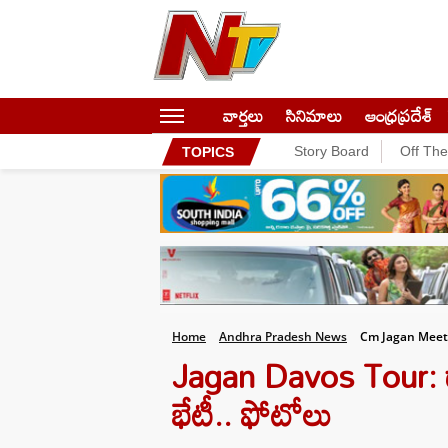
వార్తలు
సినిమాలు
ఆంధ్రప్రదేశ్
Story Board
Off Th
TOPICS
Home
Andhra Pradesh News
Cm Jagan Meet
Jagan Davos Tour: ద
భేటీ.. ఫోటోలు