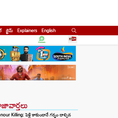
ల్
క్రైమ్
Explainers
English
ాజావార్తలు
our Killing: పెళ్లి కాకుండానే గర్భం దాల్చిన