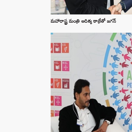
మహారాష్ట్ర మంత్రి ఆదిత్య ఠాక్రేతో జగన్