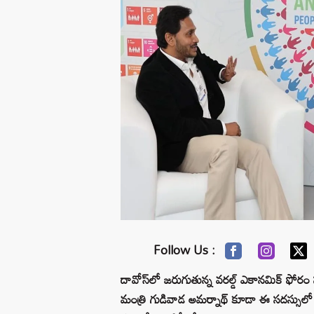
Follow Us :
దావోస్‌లో జరుగుతున్న వరల్డ్ ఎకానమిక్ ఫో
మంత్రి గుడివాడ అమర్నాథ్ కూడా ఈ సదస్సులో పా