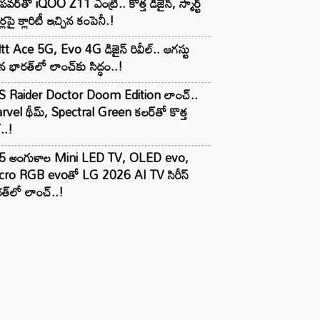
పవర్‌తో iQOO Z11 ఎంట్రీ.. కొత్త డిజైన్, స్మార్ట్
ర్లపై క్లారిటీ ఇచ్చిన కంపెనీ.!
tt Ace 5G, Evo 4G డిజైన్ రివీల్.. ఆగస్టు
 భారత్‌లో లాంచ్‌కు సిద్ధం..!
S Raider Doctor Doom Edition లాంచ్..
vel థీమ్, Spectral Green కలర్‌తో కొత్త
ల్..!
5 అంగుళాల Mini LED TV, OLED evo,
cro RGB evoతో LG 2026 AI TV సిరీస్
త్‌లో లాంచ్..!