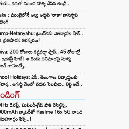
ురు.. నదిలో ముంచి హత్య చేసిన తండ్రి..
ka : ముంబైలోనే అల్లు అర్జున్ ‘రాకా’ నాన్‌స్టాప్
టింగ్
mp-Netanyahu: ట్రంప్‌నకు నెతన్యాహు షాక్..
క ప్రతిపాదన తిరస్కరణ!
iya: 200 రోజులు కష్టపడ్డా ఫ్లాప్.. 45 రోజుల్లో
్తే ఇండస్ట్రీ హిట్! ఆ రెండు సినిమాలపై సూర్య
ింగ్ కామెంట్స్..
ool Holidays: ఏపీ, తెలంగాణ విద్యార్థులకు
వార్త.. ఆగస్టు నెలలో వరుస సెలవులు.. లిస్ట్ ఇదే..
రెండింగ్‌
z డిస్‌ప్లే, మిలిటరీ-గ్రేడ్ షాక్ రెసిస్టన్స్,
000mAh బ్యాటరీతో Realme 16x 5G లాంచ్
ముహూర్తం ఫిక్స్..!