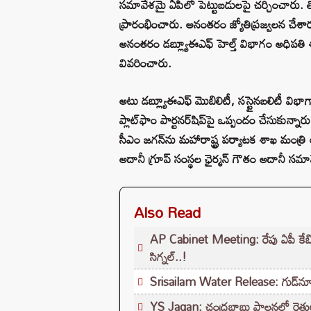
సమావేశమై ఏపీలో పెట్టుబడులపై చర్చించారు. త
ప్రారంభించారు. అనంతరం జ్యోతిప్రజ్వలన చేశారు
అనంతరం డబ్ల్యూఈఎఫ్ హెల్త్ విభాగం అధిపతి శ
వివరించారు.
అటు డబ్ల్యూఈఎఫ్ మొబిలిటీ, సస్టైనబలిటీ విభా
ప్లాట్‌ఫాం పార్టనర్‌షిప్‌పై ఒప్పందం చేసుకున్న
సీఎం జగన్‌ను మహారాష్ట్ర పర్యాటక శాఖ మంత్రి
అదానీ గ్రూప్‌ సంస్థల ఛైర్మన్‌ గౌతం అదానీ 
Also Read
AP Cabinet Meeting: రేపు ఏపీ కేబినెట
సిగ్నల్..!
Srisailam Water Release: గుడ్‌న్యూస్
YS Jagan: చంద్రబాబు పాలనలో రైతులు రోడ