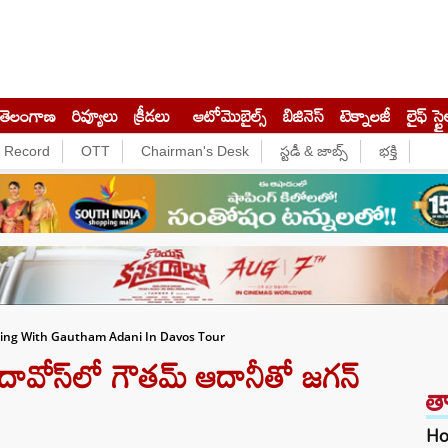
తెలంగాణ
రివ్యూలు
క్రీడలు
ఆటోమొబైల్స్
బిజినెస్‌
టెక్నాలజీ
లైఫ్ స్టై
e Record
OTT
Chairman's Desk
స్టడీ & జాబ్స్
భక్తి
ing With Gautham Adani In Davos Tour
ావోస్‌లో గౌతమ్ ఆదానీతో జగన్
త
Hon