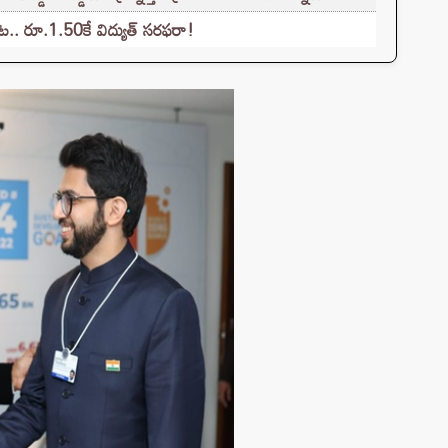
. రూ.1.50కే విద్యుత్‌ సరఫరా!