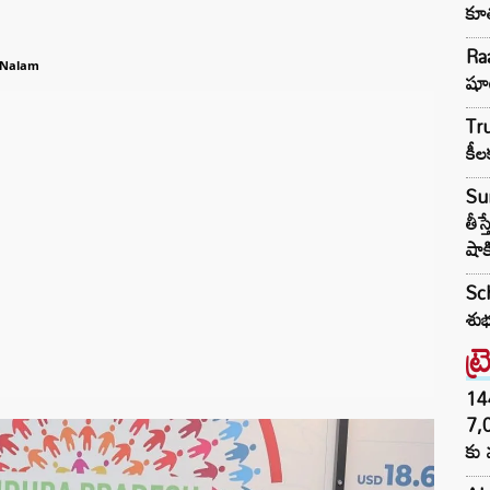
కూత
Raa
 Nalam
షూ
Tru
కీల
Sur
తీస
షాక
Sch
శుభ
ట్
144H
7,
కు 