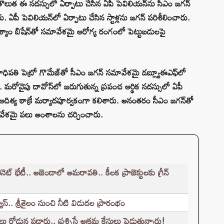
ొలుత ఈ సదస్సులో ఏర్పాటు చేసిన ఏపీ పెవిలియన్‌ను సీఎం జగన్‌
. ఏపీ పెవిలియన్‌లో ఏర్పాటు చేసిన స్టాళ్లను జగన్ పరిశీలించారు.
్యాం బిషేన్‌తో సమావేశమై ఆరోగ్య రంగంలో పెట్టుబడులపై
గాధిపతి పెట్రో గొమేజ్‌తో సీఎం జగన్ సమావేశమై డబ్ల్యూఈఎఫ్‌లో
ారు. మరోవైపు దావోస్‌లో జరుగుతున్న ప్రపంచ ఆర్థిక సదస్సులో ఏపీ
 ఆదిత్య ఠాక్రే మర్యాదపూర్వకంగా కలిశారు. అనంతరం సీఎం జగన్‌తో
సమావేశమై పలు అంశాలను చర్చించారు.
్ భేటీ.. అజెండాలో అమరావతి.. కీలక ప్రాజెక్టులకు గ్రీన్
‌.. శ్రీశైలం నుంచి నీటి విడుదల ప్రారంభం
్డున పడ్డారు.. ప్రశ్నిస్తే అక్రమ కేసులు పెడుతున్నారు!