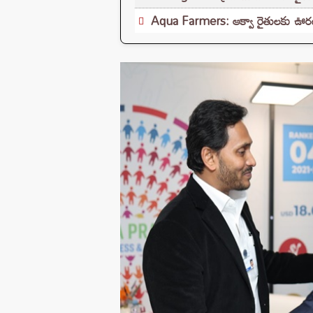
Aqua Farmers: ఆక్వా రైతులకు ఊరట.