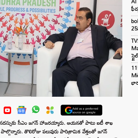
AI 
ఫీచ
bol
25న
TV
Mar
స్టై
11
Mi
భార
Add as a preferred
source on google
రం సదస్సుకు సీఎం జగన్ హాజరయ్యారు. ఆయనతో పాటు ఐటీ శాఖ
ల్గొన్నారు. తొలిరోజు పలువురు పారిశ్రామిక వేత్తలతో జగన్