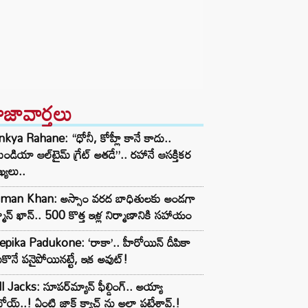
ాజావార్తలు
nkya Rahane: “ధోనీ, కోహ్లీ కానే కాదు..
ిండియా ఆల్‌టైమ్ గ్రేట్ అతడే”.. రహానే ఆసక్తికర
ఖ్యలు..
lman Khan: అస్సాం వరద బాధితులకు అండగా
మాన్ ఖాన్.. 500 కొత్త ఇళ్ల నిర్మాణానికి సహాయం
pika Padukone: ‘రాకా’.. హీరోయిన్ దీపికా
కొనే పనైపోయినట్టే, ఇక అవుట్!
l Jacks: సూపర్‌మ్యాన్ ఫీల్డింగ్.. అయ్యా
ోయ్..! ఏంటి జాక్ క్యాచ్ ను అలా పట్టేశావ్.!