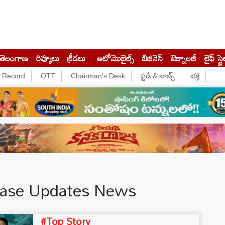
తెలంగాణ
రివ్యూలు
క్రీడలు
ఆటోమొబైల్స్
బిజినెస్‌
టెక్నాలజీ
లైఫ్ స్టై
e Record
OTT
Chairman's Desk
స్టడీ & జాబ్స్
భక్తి
Case Updates News
#Top Story