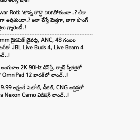
ar Roti: ‘జొన్న రొట్టె’ విరిగిపోతుందా..? లేదా
టిగా అవుతుందా.? ఇలా చేస్తే మెత్తగా, బాగా పొంగే
టెలు గ్యారెంటీ.!
mm డైనమిక్ డ్రైవర్లు, ANC, 48 గంటల
యాటరీతో JBL Live Buds 4, Live Beam 4
చ్..!
అంగుళాల 2K 90Hz డిస్‌ప్లే, క్వాడ్ స్పీకర్లతో
 OmniPad 12 భారత్‌లో లాంచ్..!
9.99 లక్షలకే పెట్రోల్, డీజిల్, CNG ఆప్షన్లతో
ta Nexon Camo ఎడిషన్ లాంచ్..!