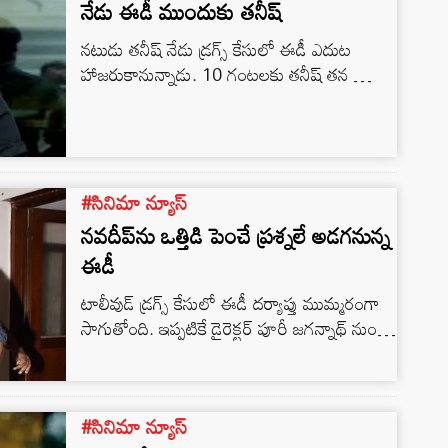
నేడు ఈడీ ముందుకు తనీష్
నటుడు తనీష్ నేడు డ్రగ్స్ కేసులో ఈడీ ఎదుట
హాజరుకానున్నాడు. 10 గంటలకు తనీష్ తన బ్యాంక్
స్టేట్మెంట్స్, డాక్యుమెంట్లతో రావాలని ఈడీ ఆదేశాలు
జారీ చేసింది. 2017లో ఎక్సైజ్ అధికారులు నమోదు
చేసిన కేసు ఆధారంగా విచారణ చేయబోతోంది ఈడీ.
కెల్విన్ తనీష్ కి మధ్య జరిగిన ఆర్థికలావదేవిలపై
స్టేట్మెంట్ రికార్డ్ చేయబోతున్నారు అధికారులు. డ్రగ్స్
#సినిమా న్యూస్
హబ్ గా మారిన ఎఫ్ లాంజ్ పబ్ వివరాలు ఏమన్నా
నవదీప్‌ను ఒత్తిడి పెంచే ప్రశ్నలే అడగనున్న
తెలుసా ? అన్న కోణంలో తనీష్ ని…
ఈడీ
టాలీవుడ్ డ్రగ్స్ కేసులో ఈడీ దర్యాప్తు ముమ్మరంగా
సాగుతోంది. ఇప్పటికే డైరెక్టర్ పూరీ జగన్నాథ్‌ నుండి
రవితేజ, ఛార్మి, రానా, రకుల్ ప్రీత్ సింగ్, నందు ఇలా
వరసగా విచారణ సాగిస్తున్నారు. అంతర్జాతీయ డ్రగ్స్
ముఠాలతో సంబంధాలు, విదేశాల నుంచి డ్రగ్స్
#సినిమా న్యూస్
కొనుగోళ్లకు సంబంధించిన ఆర్థిక లావాదేవీలపై ఈ