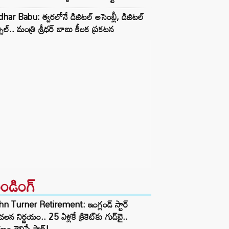
dhar Babu: త్వరలోనే డిజిటల్ అసెంబ్లీ, డిజిటల్
్సిల్.. మంత్రి శ్రీధర్ బాబు కీలక ప్రకటన
రెండింగ్‌
n Turner Retirement: ఇంగ్లండ్ స్టార్
లన నిర్ణయం.. 25 ఏళ్లకే క్రికెట్‌కు గుడ్‌బై..
ణం తెలిస్తే షాక్!