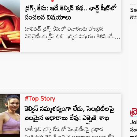
కేసులో తరుణ్ ఇచ్చిన స్టేట్మెంట్ అంశాల ఆధారంగా
డ్రగ్స్ కేసు: ఇదే కెల్విన్ కథ.. ఛార్జ్ షీట్‌లో
Sri
ఆయనను ఈడీ ప్రశ్నిస్తోంది. ఇందులో మనీ
సంచలన విషయాలు
కౌన
ల్యాండరింగ్, ఫెమా నిబంధనల…
టాలీవుడ్ డ్రగ్స్ కేసులో విచారణకు హాజరైన
సెలెబ్రెటీలకు క్లీన్ చిట్ ఇచ్చిన విషయం తెలిసిందే..
అయితే ఈ కేసులో ప్రధాన నిందితుడు అయిన కెల్విన్
సంబంధించి పలు కీలక విషయాలను ఎక్సైజ్ శాఖ
వెల్లడించింది. ఈమేరకు ఆయన ఛార్జ్ షీట్‌లో
అంశాలను కూడా తెలియచేసింది. ఎక్సైజ్ శాఖ
ప్రకారం.. ‘కెల్విన్ మంగళూరులో చదువుకునేటప్పుడు
డ్రగ్స్ కు అలవాటు పడ్డాడు. 2013 నుంచి తన
స్నేహితులకు డ్రగ్స్ అమ్మడం మొదలు పెట్టాడు.
గోవా, విదేశాల నుండి డార్క్ వెబ్…
#Top Story
కెల్విన్ నమ్మశక్యంగా లేడు, సెలబ్రిటీలపై
ట్
బలమైన ఆధారాలు లేవు: ఎక్సైజ్ శాఖ
Joh
టాలీవుడ్ డ్రగ్స్ కేసులో సెలబ్రిటీలపై ప్రధాన
సంచ
నిందితుడు కెల్విన్ ఇచ్చిన ఆధారాలు బలంగా లేవని
కార