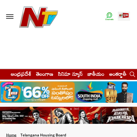
ఆంధ్రప్రదేశ్
తెలంగాణ
సినిమా న్యూస్
జాతీయం
అంతర్జాతీయం
Home
Telangana Housing Board