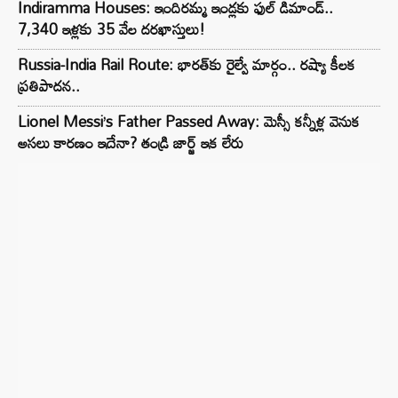
Indiramma Houses: ఇందిరమ్మ ఇండ్లకు ఫుల్ డిమాండ్..
7,340 ఇళ్లకు 35 వేల దరఖాస్తులు!
Russia-India Rail Route: భారత్‌కు రైల్వే మార్గం.. రష్యా కీలక
ప్రతిపాదన..
Lionel Messi’s Father Passed Away: మెస్సీ కన్నీళ్ల వెనుక
అసలు కారణం ఇదేనా? తండ్రి జార్జ్ ఇక లేరు