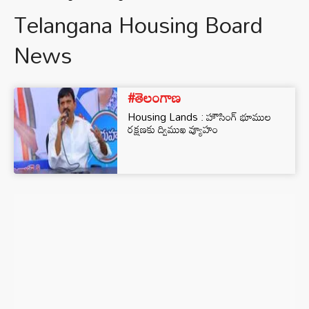
Telangana Housing Board
News
#తెలంగాణ
Housing Lands : హౌసింగ్ భూముల
రక్షణకు ద్విముఖ వ్యూహం