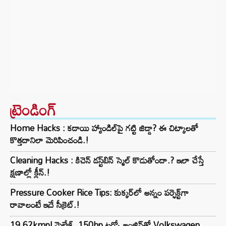
ట్రెండింగ్‌
Home Hacks : కడాయి హ్యాండిల్‌పై గట్టి జిడ్డా? ఈ చిట్కాలతో
కొత్తదానిలా మెరిపించండి.!
Cleaning Hacks : కిచెన్ డస్ట్‌బిన్ స్మెల్ కొడుతోందా.? ఇలా చేస్తే
క్షణాల్లో క్లీన్.!
Pressure Cooker Rice Tips: కుక్కర్‌లో అన్నం పర్ఫెక్ట్‌గా
రావాలంటే ఇదే సీక్రెట్.!
19.62kmpl మైలేజ్, 150hp టర్బో ఇంజిన్‌తో Volkswagen