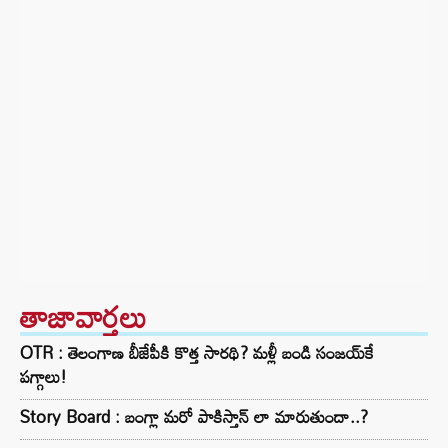
తాజావార్తలు
OTR : తెలంగాణ బీజేపీకి కొత్త సారథి? మళ్లీ బండి సంజయ్‌కే
పగ్గాలు!
Story Board : బంగ్లా మరో పాకిస్తాన్ లా మారుతుందా..?