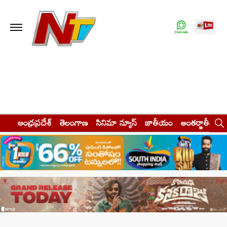
ఆంధ్రప్రదేశ్
తెలంగాణ
సినిమా న్యూస్
జాతీయం
అంతర్జాతీయం