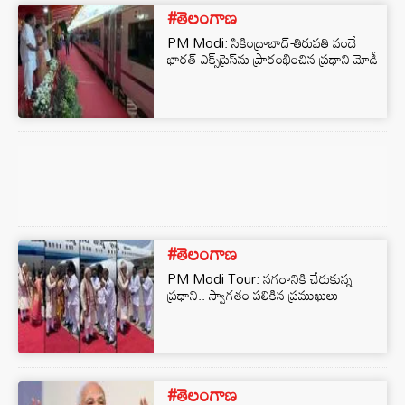
#తెలంగాణ
PM Modi: సికింద్రాబాద్-తిరుపతి వందే
భారత్ ఎక్స్‌ప్రెస్‌ను ప్రారంభించిన ప్రధాని మోడీ
#తెలంగాణ
PM Modi Tour: నగరానికి చేరుకున్న
ప్రధాని.. స్వాగతం పలికిన ప్రముఖులు
#తెలంగాణ