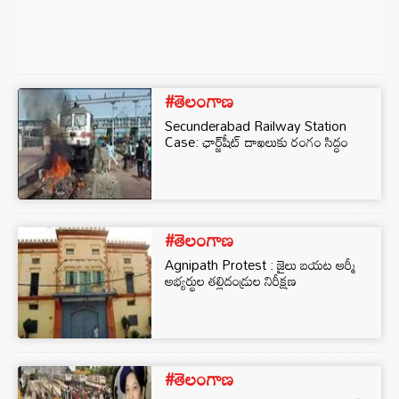
#తెలంగాణ
Secunderabad Railway Station
Case: ఛార్జ్‌షీట్ దాఖలుకు రంగం సిద్ధం
#తెలంగాణ
Agnipath Protest : జైలు బయట ఆర్మీ
అభ్యర్థుల తల్లిదండ్రుల నిరీక్షణ
#తెలంగాణ