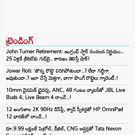
ట్రెండింగ్‌
John Turner Retirement: ఇంగ్లండ్ స్టార్ సంచలన నిర్ణయం..
25 ఏళ్లకే క్రికెట్‌కు గుడ్‌బై.. కారణం తెలిస్తే షాక్!
Jowar Roti: ‘జొన్న రొట్టె’ విరిగిపోతుందా..? లేదా గట్టిగా
అవుతుందా.? ఇలా చేస్తే మెత్తగా, బాగా పొంగే రొట్టెలు గ్యారెంటీ.!
10mm డైనమిక్ డ్రైవర్లు, ANC, 48 గంటల బ్యాటరీతో JBL Live
Buds 4, Live Beam 4 లాంచ్..!
12 అంగుళాల 2K 90Hz డిస్‌ప్లే, క్వాడ్ స్పీకర్లతో HP OmniPad
12 భారత్‌లో లాంచ్..!
రూ.9.99 లక్షలకే పెట్రోల్, డీజిల్, CNG ఆప్షన్లతో Tata Nexon