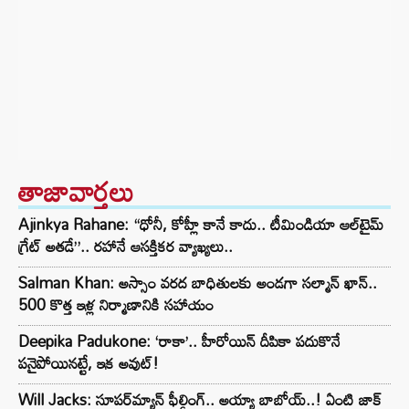
తాజావార్తలు
Ajinkya Rahane: “ధోనీ, కోహ్లీ కానే కాదు.. టీమిండియా ఆల్‌టైమ్
గ్రేట్ అతడే”.. రహానే ఆసక్తికర వ్యాఖ్యలు..
Salman Khan: అస్సాం వరద బాధితులకు అండగా సల్మాన్ ఖాన్..
500 కొత్త ఇళ్ల నిర్మాణానికి సహాయం
Deepika Padukone: ‘రాకా’.. హీరోయిన్ దీపికా పదుకొనే
పనైపోయినట్టే, ఇక అవుట్!
Will Jacks: సూపర్‌మ్యాన్ ఫీల్డింగ్.. అయ్యా బాబోయ్..! ఏంటి జాక్