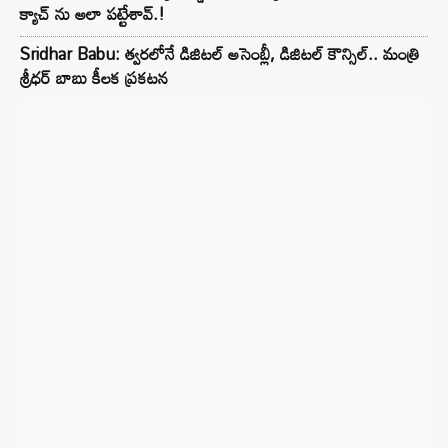
క్యాచ్ ను అలా పట్టేశావ్.!
Sridhar Babu: త్వరలోనే డిజిటల్ అసెంబ్లీ, డిజిటల్ కౌన్సిల్.. మంత్రి
శ్రీధర్ బాబు కీలక ప్రకటన