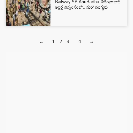
Railway SP AnuRadha: సికింద్రాబాద్
అల్ల‌ర్ల విధ్వంసంలో.. మ‌రో ముగ్గురు
←
1
2
3
4
→