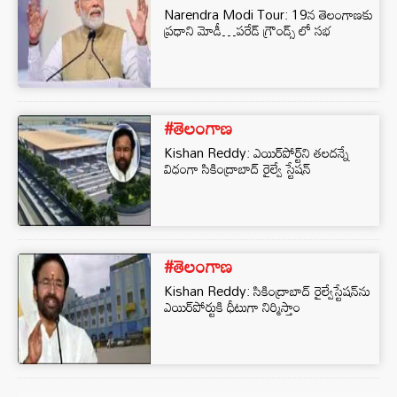
Narendra Modi Tour: 19న తెలంగాణకు
ప్రధాని మోడీ…పరేడ్ గ్రౌండ్స్ లో సభ
#తెలంగాణ
Kishan Reddy: ఎయిర్‌పోర్ట్‌ని తలదన్నే
విధంగా సికింద్రాబాద్ రైల్వే స్టేషన్
#తెలంగాణ
Kishan Reddy: సికింద్రాబాద్ రైల్వేస్టేషన్‌ను
ఎయిర్‌పోర్టుకి ధీటుగా నిర్మిస్తాం