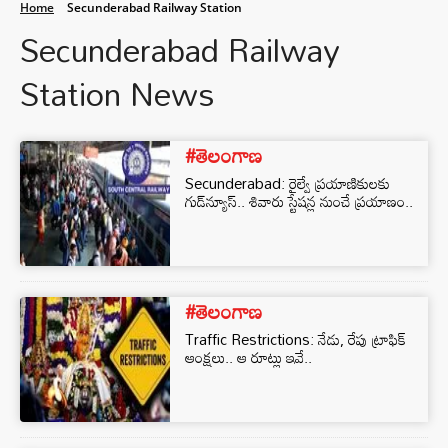
Home
Secunderabad Railway Station
Secunderabad Railway
Station News
#తెలంగాణ
Secunderabad: రైల్వే ప్రయాణికులకు
గుడ్‌న్యూస్.. శివారు స్టేషన్ల నుంచే ప్రయాణం..
#తెలంగాణ
Traffic Restrictions: నేడు, రేపు ట్రాఫిక్‌
ఆంక్షలు.. ఆ రూట్లు ఇవే..