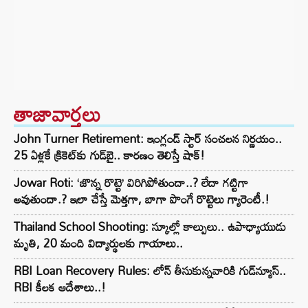
తాజావార్తలు
John Turner Retirement: ఇంగ్లండ్ స్టార్ సంచలన నిర్ణయం..
25 ఏళ్లకే క్రికెట్‌కు గుడ్‌బై.. కారణం తెలిస్తే షాక్!
Jowar Roti: ‘జొన్న రొట్టె’ విరిగిపోతుందా..? లేదా గట్టిగా
అవుతుందా.? ఇలా చేస్తే మెత్తగా, బాగా పొంగే రొట్టెలు గ్యారెంటీ.!
Thailand School Shooting: స్కూల్లో కాల్పులు.. ఉపాధ్యాయుడు
మృతి, 20 మంది విద్యార్థులకు గాయాలు..
RBI Loan Recovery Rules: లోన్ తీసుకున్నవారికి గుడ్‌న్యూస్..
RBI కీలక ఆదేశాలు..!