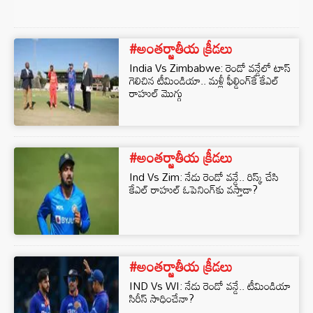
#అంతర్జాతీయ క్రీడలు
India Vs Zimbabwe: రెండో వన్డేలో టాస్
గెలిచిన టీమిండియా.. మళ్లీ ఫీల్డింగ్‌కే కేఎల్
రాహుల్ మొగ్గు
#అంతర్జాతీయ క్రీడలు
Ind Vs Zim: నేడు రెండో వన్డే.. రిస్క్ చేసి
కేఎల్ రాహుల్ ఓపెనింగ్‌కు వస్తాడా?
#అంతర్జాతీయ క్రీడలు
IND Vs WI: నేడు రెండో వన్డే.. టీమిండియా
సిరీస్ సాధించేనా?