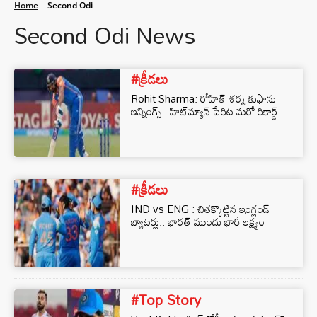
Home
Second Odi
Second Odi News
#క్రీడలు
Rohit Sharma: రోహిత్ శర్మ తుఫాను
ఇన్నింగ్స్.. హిట్‌మ్యాన్‌ పేరిట మరో రికార్డ్
#క్రీడలు
IND vs ENG : చితక్కొట్టిన ఇంగ్లండ్
బ్యాటర్లు.. భారత్ ముందు భారీ లక్ష్యం
#Top Story