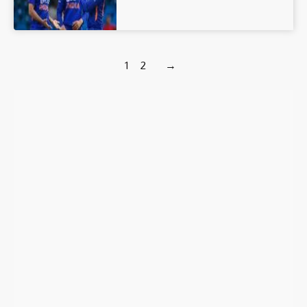
1
2
→