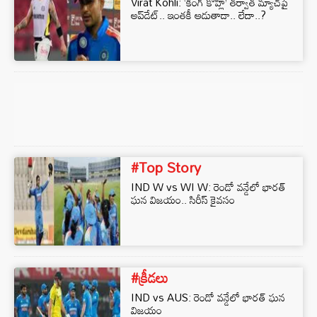
Virat Kohli: ‘కింగ్ కోహ్లీ’ తర్వాత మ్యాచ్‌పై
అప్‌డేట్.. ఇంతకీ ఆడుతాడా.. లేదా..?
#Top Story
IND W vs WI W: రెండో వన్డేలో భారత్
ఘన విజయం.. సిరీస్ కైవసం
#క్రీడలు
IND vs AUS: రెండో వన్డేలో భారత్ ఘన
విజయం