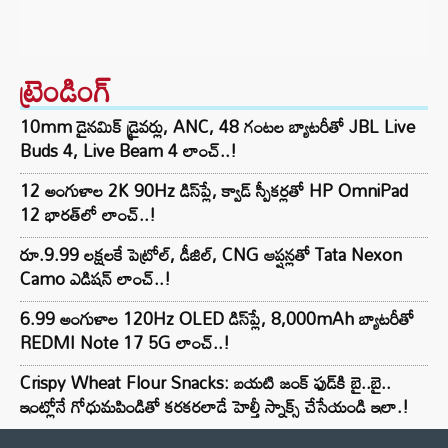
ట్రెండింగ్‌
10mm డైనమిక్ డ్రైవర్లు, ANC, 48 గంటల బ్యాటరీతో JBL Live
Buds 4, Live Beam 4 లాంచ్..!
12 అంగుళాల 2K 90Hz డిస్‌ప్లే, క్వాడ్ స్పీకర్లతో HP OmniPad
12 భారత్‌లో లాంచ్..!
రూ.9.99 లక్షలకే పెట్రోల్, డీజిల్, CNG ఆప్షన్లతో Tata Nexon
Camo ఎడిషన్ లాంచ్..!
6.99 అంగుళాల 120Hz OLED డిస్‌ప్లే, 8,000mAh బ్యాటరీతో
REDMI Note 17 5G లాంచ్..!
Crispy Wheat Flour Snacks: బయటి జంక్ ఫుడ్‌కి బై..బై..
ఇంట్లోనే గోధుమపిండితో కరకరలాడే హెల్తీ స్నాక్స్ చేసేయండి ఇలా.!