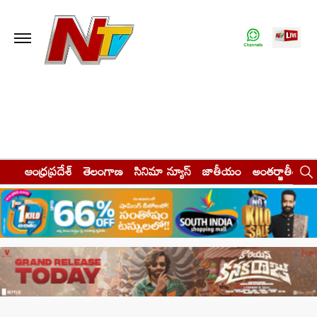
ఆంధ్రప్రదేశ్
తెలంగాణ
సినిమా న్యూస్
జాతీయం
అంతర్జాతీయం