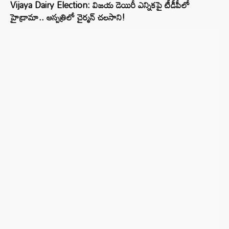
Vijaya Dairy Election: విజయ డెయిరీ ఎన్నికపై టీడీపీలో
హైడ్రామా.. ఆస్పత్రిలో చైర్మన్ చలసాని!