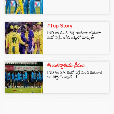
#Top Story
IND vs AUS: రేపు ఇండియా-ఆస్ట్రేలియా
రెండో వన్డే.. ఆసీస్ జట్టులో మార్పులు
#అంతర్జాతీయ క్రీడలు
IND Vs SA: రెండో వన్డే నుంచి రుతురాజ్,
రవి బిష్ణోయ్ అవుట్..!!