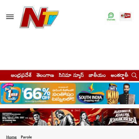
ఆంధ్రప్రదేశ్
తెలంగాణ
సినిమా న్యూస్
జాతీయం
అంతర్జాతీయం
Home
Parole