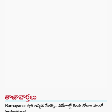
తాజావార్తలు
Ramayana: షాక్ ఇచ్చిన మేకర్స్.. విదేశాల్లో రెండు రోజుల ముందే
‘రామాయణం’…