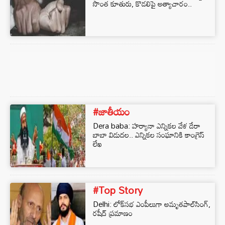
సొంత కూతురు, కొడలిపై అత్యాచారం..
#జాతీయం
Dera baba: హర్యానా ఎన్నికల వేళ డేరా
బాబా విడుదల.. ఎన్నికల సంఘానికి కాంగ్రెస్
లేఖ
#Top Story
Delhi: లోక్‌సభ ఎంపీలుగా అమృతపాల్‌సింగ్,
రషీద్ ప్రమాణం