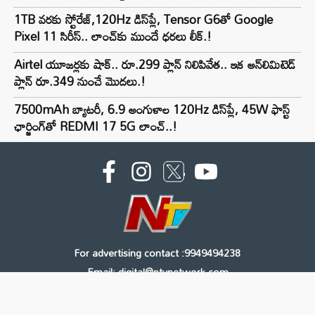
1TB వరకు స్టోరేజ్,120Hz డిస్‌ప్లే, Tensor G6తో Google
Pixel 11 సిరీస్.. లాంచ్⁭కు ముందే ధరలు లీక్.!
Airtel యూజర్లకు షాక్.. రూ.299 ప్లాన్ నిలిపివేత.. ఇక అన్‌లిమిటెడ్
ప్లాన్ రూ.349 నుంచే మొదలు.!
7500mAh బ్యాటరీ, 6.9 అంగుళాల 120Hz డిస్‌ప్లే, 45W ఫాస్ట్
ఛార్జింగ్‌తో REDMI 17 5G లాంచ్..!
For advertising contact :9949494238
Email: digital@ntvnetwork.com
Copyright © 2000 - 2026 - NTV