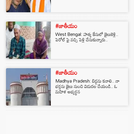
#జాతీయం
West Bengal: హత్య కేసులో జైలుకెళ్లి..
పెరోల్ పై వచ్చి పెళ్లి చేసుకున్నారు..
#జాతీయం
Madhya Pradesh: బిడ్డను కనాలి.. నా
భర్తను జైలు నుంచి విడుదల చేయండి.. ఓ
మహిళ అభ్యర్థన