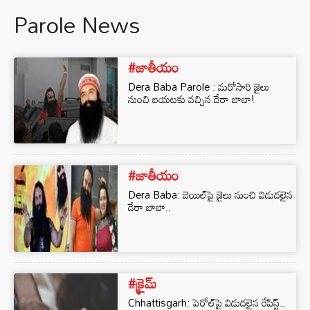
Parole News
#జాతీయం
Dera Baba Parole : మరోసారి జైలు
నుంచి బయటకు వచ్చిన డేరా బాబా!
#జాతీయం
Dera Baba: బెయిల్⁭పై జైలు నుంచి విడుదలైన
డేరా బాబా..
#క్రైమ్
Chhattisgarh: పెరోల్‌పై విడుదలైన రేపిస్ట్..