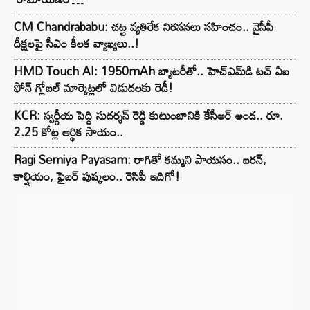
CM Chandrababu: చట్ట వ్యతిరేక నిరసనలు సహించం.. వైసీపీ
దీక్షలపై సీఎం కీలక వ్యాఖ్యలు..!
HMD Touch AI: 1950mAh బ్యాటరీతో.. హెచ్‌ఎమ్‌డి టచ్ ఏఐ
ఫోన్ గ్లోబల్ మార్కెట్లలో విడుదలకు రెడీ!
KCR: స్వర్గీయ పెద్ది సుదర్శన్ రెడ్డి కుటుంబానికి కేసీఆర్ అండ.. రూ.
2.25 కోట్ల ఆర్థిక సాయం..
Ragi Semiya Payasam: రాగితో కమ్మని పాయసం.. ఐరన్,
కాల్షియం, ఫైబర్ పుష్కలం.. రెసిపీ ఇదిగో!