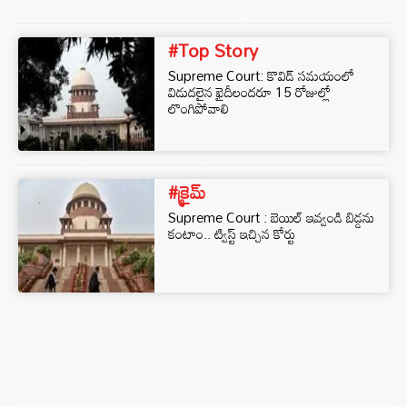
#Top Story
Supreme Court: కొవిడ్ సమయంలో
విడుదలైన ఖైదీలందరూ 15 రోజుల్లో
లొంగిపోవాలి
#క్రైమ్
Supreme Court : బెయిల్ ఇవ్వండి బిడ్డను
కంటాం.. ట్విస్ట్ ఇచ్చిన కోర్టు