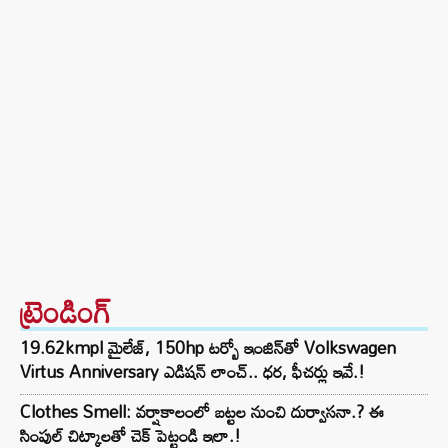
ట్రెండింగ్‌
19.62kmpl మైలేజ్, 150hp టర్బో ఇంజిన్‌తో Volkswagen
Virtus Anniversary ఎడిషన్ లాంచ్.. ధర, ఫీచర్లు ఇవే.!
Clothes Smell: వర్షాకాలంలో బట్టల నుంచి దుర్వాసనా.? ఈ
సింపుల్ చిట్కాలతో చెక్ పెట్టండి ఇలా.!