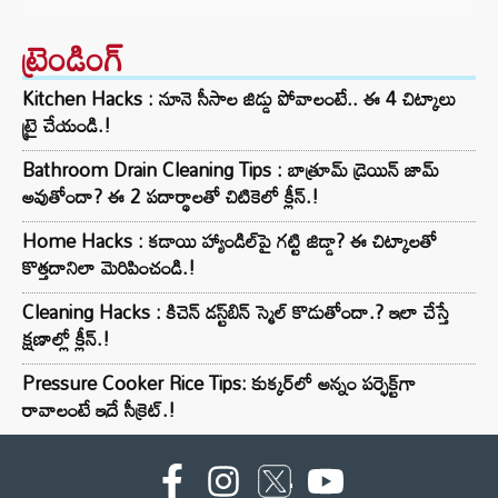
ట్రెండింగ్‌
Kitchen Hacks : నూనె సీసాల జిడ్డు పోవాలంటే.. ఈ 4 చిట్కాలు
ట్రై చేయండి.!
Bathroom Drain Cleaning Tips : బాత్రూమ్ డ్రెయిన్ జామ్
అవుతోందా? ఈ 2 పదార్థాలతో చిటికెలో క్లీన్.!
Home Hacks : కడాయి హ్యాండిల్‌పై గట్టి జిడ్డా? ఈ చిట్కాలతో
కొత్తదానిలా మెరిపించండి.!
Cleaning Hacks : కిచెన్ డస్ట్‌బిన్ స్మెల్ కొడుతోందా.? ఇలా చేస్తే
క్షణాల్లో క్లీన్.!
Pressure Cooker Rice Tips: కుక్కర్‌లో అన్నం పర్ఫెక్ట్‌గా
రావాలంటే ఇదే సీక్రెట్.!