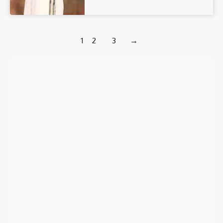
1
2
3
→