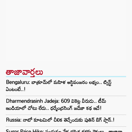
తాజావార్తలు
Bengaluru: బాత్రూమ్‌లో మహిళ అస్థిపంజరం లభ్యం.. ట్విస్ట్
ఏంటంటే..!
Dharmendrasinh Jadeja: 609 వికెట్ల వీరుడు.. టీమ్
ఇండియాలో చోటు లేదు.. ధర్మేంద్రసింగ్ జడేజా కథ ఇదే!
Russia: నాటో కూటమిలో చీలిక తెచ్చేందుకు పుతిన్ బిగ్ ప్లాన్.!
Sugar Price Hike: పండుగల వేళ చక్కెర ధరకు రెక్కలు.. తాజాగా