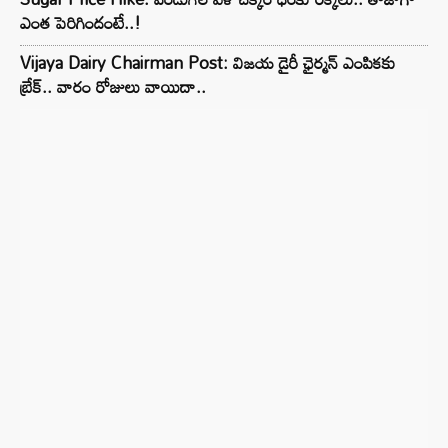
ఎంత పెరిగిందంటే..!
Vijaya Dairy Chairman Post: విజయ డైరీ ఛైర్మన్ ఎంపికకు
బ్రేక్.. వారం రోజులు వాయిదా..