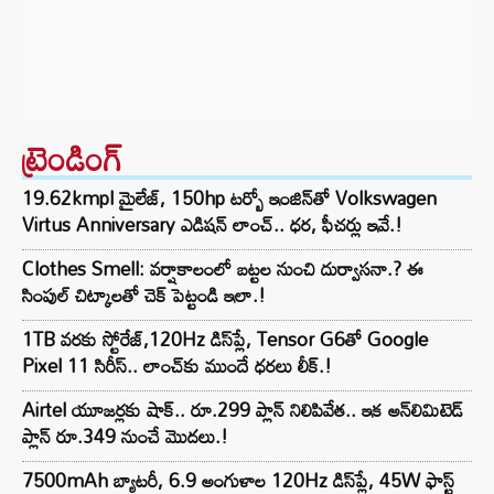
ట్రెండింగ్‌
19.62kmpl మైలేజ్, 150hp టర్బో ఇంజిన్‌తో Volkswagen
Virtus Anniversary ఎడిషన్ లాంచ్.. ధర, ఫీచర్లు ఇవే.!
Clothes Smell: వర్షాకాలంలో బట్టల నుంచి దుర్వాసనా.? ఈ
సింపుల్ చిట్కాలతో చెక్ పెట్టండి ఇలా.!
1TB వరకు స్టోరేజ్,120Hz డిస్‌ప్లే, Tensor G6తో Google
Pixel 11 సిరీస్.. లాంచ్⁭కు ముందే ధరలు లీక్.!
Airtel యూజర్లకు షాక్.. రూ.299 ప్లాన్ నిలిపివేత.. ఇక అన్‌లిమిటెడ్
ప్లాన్ రూ.349 నుంచే మొదలు.!
7500mAh బ్యాటరీ, 6.9 అంగుళాల 120Hz డిస్‌ప్లే, 45W ఫాస్ట్