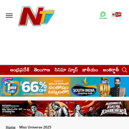
ఆంధ్రప్రదేశ్
తెలంగాణ
సినిమా న్యూస్
జాతీయం
అంతర్జాతీయం
Home
Miss Universe 2025