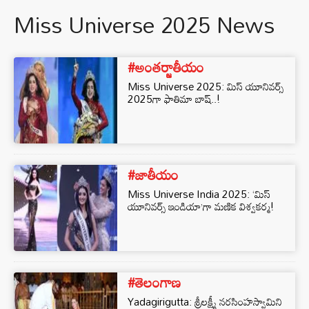
Miss Universe 2025 News
#అంతర్జాతీయం
Miss Universe 2025: మిస్ యూనివర్స్
2025గా ఫాతిమా బాష్..!
#జాతీయం
Miss Universe India 2025: ‘మిస్‌
యూనివర్స్‌ ఇండియా’గా మణిక విశ్వకర్మ!
#తెలంగాణ
Yadagirigutta: శ్రీలక్ష్మీ నరసింహస్వామిని