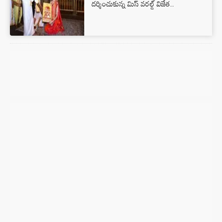
దర్శించుకున్న మిస్ వరల్డ్ విజేత..