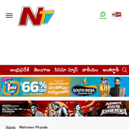
ఆంధ్రప్రదేశ్
తెలంగాణ
సినిమా న్యూస్
జాతీయం
అంతర్జాతీయం
Home
Mehreen Pirzada