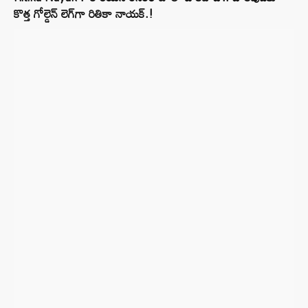
కొత్త గోల్డెన్ లెగ్‌గా రితికా నాయక్.!