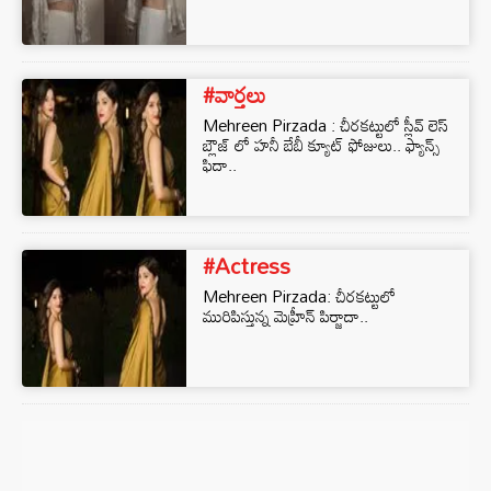
#వార్తలు
Mehreen Pirzada : చీరకట్టులో స్లీవ్ లెస్
బ్లౌజ్ లో హనీ బేబీ క్యూట్ ఫోజులు.. ఫ్యాన్స్
ఫిదా..
#Actress
Mehreen Pirzada: చీరకట్టులో
మురిపిస్తున్న మెహ్రీన్ పిర్జాదా..