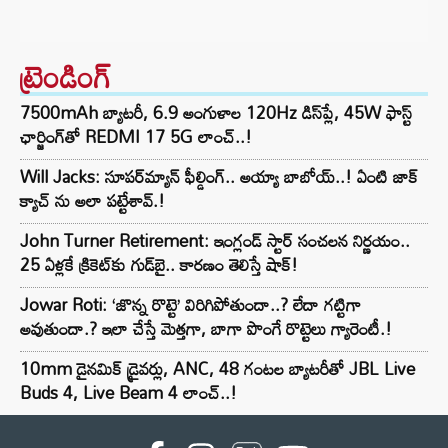
ట్రెండింగ్‌
7500mAh బ్యాటరీ, 6.9 అంగుళాల 120Hz డిస్‌ప్లే, 45W ఫాస్ట్
ఛార్జింగ్‌తో REDMI 17 5G లాంచ్..!
Will Jacks: సూపర్‌మ్యాన్ ఫీల్డింగ్.. అయ్యా బాబోయ్..! ఏంటి జాక్
క్యాచ్ ను అలా పట్టేశావ్.!
John Turner Retirement: ఇంగ్లండ్ స్టార్ సంచలన నిర్ణయం..
25 ఏళ్లకే క్రికెట్‌కు గుడ్‌బై.. కారణం తెలిస్తే షాక్!
Jowar Roti: ‘జొన్న రొట్టె’ విరిగిపోతుందా..? లేదా గట్టిగా
అవుతుందా.? ఇలా చేస్తే మెత్తగా, బాగా పొంగే రొట్టెలు గ్యారెంటీ.!
10mm డైనమిక్ డ్రైవర్లు, ANC, 48 గంటల బ్యాటరీతో JBL Live
Buds 4, Live Beam 4 లాంచ్..!