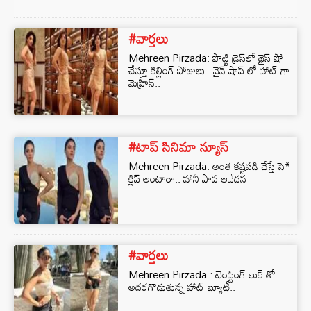
#వార్తలు
Mehreen Pirzada: పొట్టి డ్రెస్‌లో థైస్‌ షో
చేస్తూ కిల్లింగ్ పోజులు.. వైన్ షాప్ లో హాట్ గా
మెహ్రీన్..
#టాప్ సినిమా న్యూస్
Mehreen Pirzada: అంత కష్టపడి చేస్తే సె*
క్లిప్ అంటారా.. హానీ పాప ఆవేదన
#వార్తలు
Mehreen Pirzada : టెంప్టింగ్ లుక్ తో
అదరగొడుతున్న హాట్ బ్యూటీ..