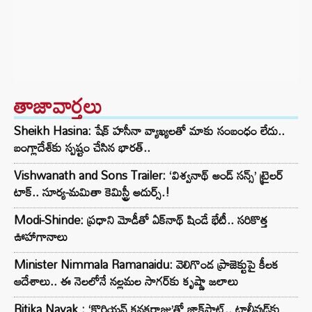
తాజావార్తలు
Sheikh Hasina: షేక్ హసీనా వ్యాఖ్యలతో మాకు సంబంధం లేదు..
బంగ్లాదేశ్‌కు స్పష్టం చేసిన భారత్..
Vishwanath and Sons Trailer: ‘విశ్వనాథ్ అండ్ సన్స్’ ట్రైలర్
టాక్.. సూర్య-మమితా కెమిస్ట్రీ అదుర్స్.!
Modi-Shinde: ప్రధాని మోడీతో ఏక్‌నాథ్ షిండే భేటీ.. సరికొత్త
ఊహాగానాలు
Minister Nimmala Ramanaidu: వెలిగొండ ప్రాజెక్టుపై కీలక
ఆదేశాలు.. ఈ నెలలోనే నల్లమల సాగర్‌కు కృష్ణా జలాలు
Ritika Nayak : ‘కొరియన్ కనకరాజు’తో జాక్‌పాట్.. టాలీవుడ్‌కు