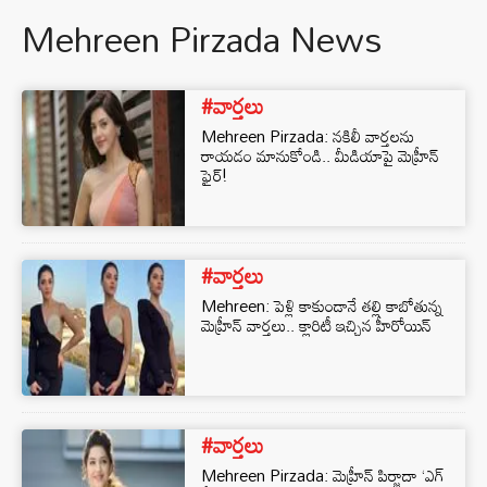
Mehreen Pirzada News
#వార్తలు
Mehreen Pirzada: నకిలీ వార్తలను
రాయడం మానుకోండి.. మీడియాపై మెహ్రీన్
ఫైర్!
#వార్తలు
Mehreen: పెళ్లి కాకుండానే తల్లి కాబోతున్న
మెహ్రీన్ వార్తలు.. క్లారిటీ ఇచ్చిన హీరోయిన్
#వార్తలు
Mehreen Pirzada: మెహ్రీన్ పిర్జాదా ‘ఎగ్