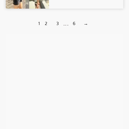
1
2
3
…
6
→