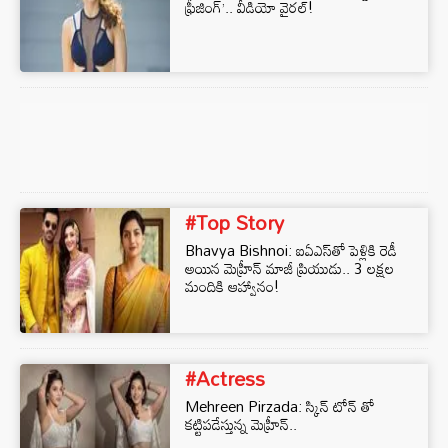
ఫ్రీజింగ్’.. వీడియో వైరల్!
#Top Story
Bhavya Bishnoi: ఐఏఎస్‌తో పెళ్లికి రెడీ
అయిన మెహ్రీన్ మాజీ ప్రియుడు.. 3 లక్షల
మందికి ఆహ్వానం!
#Actress
Mehreen Pirzada: స్కిన్ టోన్ తో
కట్టిపడేస్తున్న మెహ్రీన్..